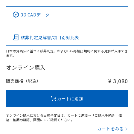
中国 RoHS表
※1 ※2
3D CADデータ
Pb
Hg
Cd
Cr(VI)
該非判定見解書/項目別対比表
X
O
O
O
日本の外為法に基づく該非判定、およびEAR再輸出規制に関する見解が入手でき
ます。
"対応済み"や非含有の記載がされた商品であっても、流通
在庫等で未対応品が混在する可能性があります。
オンライン購入
非含有品が必要な際は、弊社営業部門もしくは販売店へお
問い合わせください。
¥ 3,080
販売価格（税込）
この製品のRoHS/REACH対応状況ページへ
カートに追加
オンライン購入における出荷予定日は、カートに追加～「ご購入手続き：価
格・納期の確認」画面にてご確認ください。
カートをみる