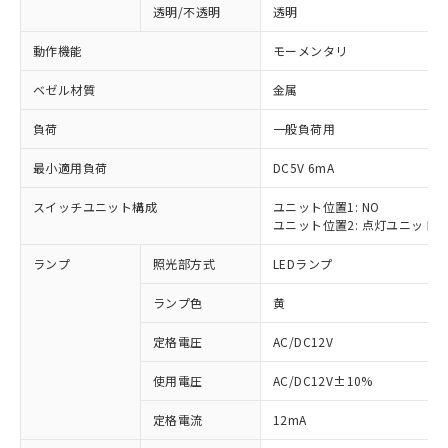
透明/不透明
透明
動作機能
モーメンタリ
ベゼル材質
金属
負荷
一般負荷用
最小適用負荷
DC5V 6mA
スイッチユニット構成
ユニット位置1: NO
ユニット位置2: 点灯ユニット
ランプ
照光部方式
LEDランプ
ランプ色
黄
定格電圧
AC/DC12V
使用電圧
AC/DC12V±10%
※1 対応状況
定格電流
12mA
対応済み：EU RoHS指令（10物質）の