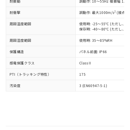
当社は規制貨物を破棄する場合は、完
耐振動
ル) (DEHP)(別名：DOP) 1000ppm以下、フタル酸ブチ
誤動作: 10～55Hz 複振幅 1.
正式な納期状況および標準価格はお客
ル類) : 1000ppm、
ルベンジル（BBP） 1000ppm以下、フタル酸ジブチル
全に破砕するなど、違法に輸出されな
DBP(フタル酸ジブチル) : 1000ppm、 DIBP(フタル酸ジ
様のお取引先、またはお客様担当のオ
（DBP） 1000ppm以下、フタル酸ジイソブチル
イソブチル) : 1000ppm、 BBP(フタル酸ブチルベンジ
△
一定数には満たないが在庫あり
いよう必要な手段を講じます。
2
耐衝撃
誤動作: 最大1000m/s
(接点開
ムロン制御機器販売店・当社販売員に
(DIBP) 1000ppm以下
ル) : 1000ppm、
当社は貴社製品を、核兵器、ミサイ
但し、RoHS指令で産業用監視および制御機器に対する
DEHP(フタル酸ビス(2-エチルヘキシル)) : 1000ppm
ご相談ください。
適用除外項目は除く。
周囲温度範囲
使用時: -25～55℃ (ただし
ル、化学兵器、生物兵器またはその他
－
在庫なし(最新の在庫状況につ
オムロン制御機器販売店や当社販売拠
フタル酸エステル類の４物質については閾値を超える意
保存時: -40～80℃ (ただし
武器並びにこれらの製造装置等に一切
いては、お客様のお取引先、ま
図的な使用がないことを確認しています。
点は「
販売ネットワーク
」をご確認
※2 環境保護使用期限
使用いたしません。
たはお客様担当のオムロン制御
ください。
周囲湿度範囲
使用時: 35～85%RH
当社は、貴社製品を第三者に販売する
機器販売店・当社販売員にご確
在庫状況および標準価格結果を当社の
※2 対応予定月
「ｅ」：有害物質（10物質）のすべてが基
場合は、上記1、2および3の内容を当
認ください)
事前の承諾なく第三者に漏洩または開
保護構造
パネル前面: IP66
準値以下であることを示します。
該第三者に通知します。また当社は、
示しないようお願いします。
部品在庫の切り替え状況などにより、予定
「10」：通常の使用状況下において有害物
販売先および販売に係わる関係者が違
マイパーツ機能（部品リスト作成サー
感電保護クラス
Class II
空
受注生産機種、また在庫状況の
月が前後することがあります。
質が外部に漏えいし、環境に深刻な影響を
法に輸出するおそれがある場合は、取
ビス）をご利用いただくには、I-Web
白
情報を公開していない機種
及ぼさない年数を意味します。
り引きをいたしません。
PTI（トラッキング特性）
175
メンバーズにご登録されている必要が
「－」：未確認です。当社販売部門へお問
あります。
い合わせください。
汚染度
3 (EN60947-5-1)
お客様が当ウェブサイト上で当社にご
※3 非含有証明書ダウンロード
登録された部品リストについて、当社
および当社の共同利用者が、当社の製
下記の非含有証明書をダウンロードするこ
品・サービスに関するお客様との取
とができます。
合意する
キャンセル
引・商談に必要な範囲で利用すること
をご了承ください。
EU RoHS指令（10物質）の非含有証明書
※当社の共同利用者とは、
"個人情報
51物質の非含有証明書（当社基準）