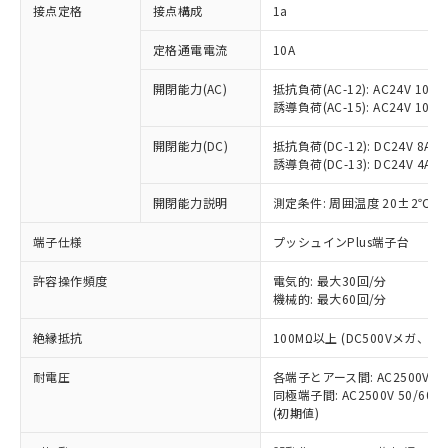
非含有に対応した製品が提供可能な商品で
接点定格
接点構成
1a
す。
対応予定：EU RoHS指令（10物質）の非含
定格通電電流
10A
ご利用条件
有に対応した製品に切り替える予定のある
商品です。
開閉能力(AC)
抵抗負荷(AC-12): AC24V 10A/A
誘導負荷(AC-15): AC24V 10A/AC
対応予定なし：EU RoHS指令（10物質）の
以下の条件をお読みいただき、同意のうえ
非含有に非対応の商品で、対応品を出す予
ご利用ください。
開閉能力(DC)
抵抗負荷(DC-12): DC24V 8A/DC
定はありません。
誘導負荷(DC-13): DC24V 4A/DC
調査・確認中：EU RoHS指令（10物質）の
本サービスは、当社制御機器事業取扱
※1 中国RoHS○×表
非含有の対応状況を調査中または確認中の
商品の当社在庫状況および標準価格
開閉能力説明
測定条件: 周囲温度 20±2℃、
商品です。
(税抜)を提供させていただくもので
「○」：最大均質材料含有率が中国RoHSの
非該当品：ライセンス料など無形物で、有
端子仕様
プッシュインPlus端子台
す。
基準値以下であることを示します。
害物質有無と関係のない商品です。
当社制御機器事業取扱商品の中には、
「×」：最大均質材料含有率が中国RoHSの
仕入先様の事情により、非含有部品として
許容操作頻度
電気的: 最大30回/分
本サービスの対象外となる商品もある
基準値を超えていることを示します。
いたものが、含有品と判明した場合などや
機械的: 最大60回/分
当社は、これら貴社製品のうち、外国
ことをご了承ください。
「－」：未確認です。当社販売部門へお問
むを得ず変更することがあります。
為替および外国貿易法に定める商品
在庫状況および標準価格照会結果は、
い合わせください。
絶縁抵抗
100MΩ以上 (DC500Vメガ、
（以下｢規制貨物等」という）を輸出
記載している更新日時点での社内デー
*EU RoHS指令（10物質）：
または国外への提供する場合は、日本
記
タに基づき作成されるものであり、閲
説明
耐電圧
鉛(Pb) 1000ppm以下、 水銀(Hg) 1000ppm以下、 カド
各端子とアース間: AC2500V 50/
*中国RoHS10物質の基準値 (GB/T26572)：
国政府の輸出許可(または役務取引許
号
覧された時点での実際の在庫および標
ミウム(Cd) 100ppm以下、
Pb(鉛) :1000ppm、 Hg(水銀) : 1000ppm、 Cd(カドミウ
同極端子間: AC2500V 50/60
可)を取得するなどの必要な手続きを
六価クロム(Cr(Ⅵ)) 1000ppm以下、ポリ臭化ビフェニル
ム) : 100ppm、
準価格とは異なる場合があることをご
(初期値)
類(PBB) 1000ppm以下、ポリ臭化ジフェニルエーテル類
Cr(Ⅵ)(六価クロム) : 1000ppm、 PBBs(ポリ臭化ビフェ
とります。
了承ください。
(PBDE) 1000ppm以下、フタル酸ビス(2-エチルヘキシ
○
一定数以上の在庫あり
ニル類) : 1000ppm、 PBDEs(ポリ臭化ジフェニルエーテ