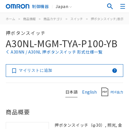
制御機器
Japan
ホーム
>
商品情報
>
商品カテゴリ
>
スイッチ
>
押ボタンスイッチ/表示灯
押ボタンスイッチ
A30NL-MGM-TYA-P100-YB
A30NN / A30NL 押ボタンスイッチ 形式仕様一覧
マイリストに追加
日本語
English
PDF出力
商品概要
押ボタンスイッチ（φ30）, 照光, 金