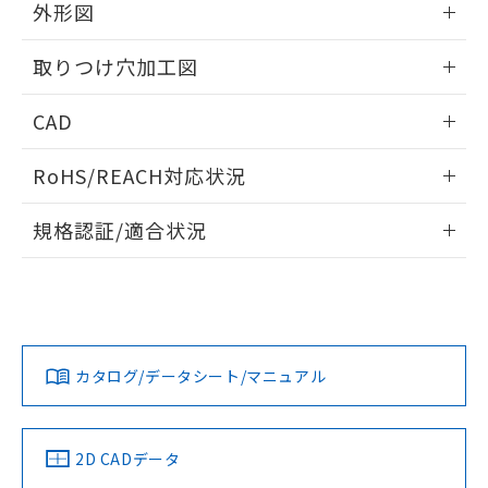
の共同利用に関して"
の「1.共同利
外形図
※本証明書は発行日時点で非含有を証明す
用者の範囲」に記載されている法人を
るもので、過去に遡って非含有を証明する
指します。
情報更新：2026/05/21
ものではありません。
取りつけ穴加工図
また、RoHS指令のフタル酸エステル類４
物質の対応では、対応完了までの期間は出
情報更新：2026/05/21
CAD
荷製品に未対応品が混在することから備考
欄に対応日を記載しておりました。
ログイン/会員登録いただくと、CADデータをダウンロー
RoHS/REACH対応状況
既に当社にて対応品への在庫切替を完了
ドすることができます。
していることから、特段のことがない限
情報更新：2026/7/29
り、2022年1月12日より割愛しておりま
規格認証/適合状況
す。
ログイン/会員登録
EU RoHS
注意事項・凡例
A30NL-MGM-TYA-P100-YBについての規格認証/適合状況に
ついては、「カスタマーサポートセンタ お客様相談室」また
は貴社担当オムロン営業員または販売店にお問い合わせくだ
対応状況
対応予定月
※1
※2
さい。
ダウンロードデータをご利用いただく前に、以下を必ずお読
みください。
カタログ/データシート/マニュアル
対応済み
ソフトウェアの使用条件
お問い合わせ
中国 RoHS
注意事項・凡例
2D CADデータ