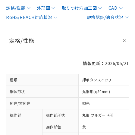
定格/性能
外形図
取りつけ穴加工図
CAD
RoHS/REACH対応状況
規格認証/適合状況
定格/性能
情報更新：2026/05/21
種類
押ボタンスイッチ
胴体形状
丸胴形(φ30mm)
照光/非照光
照光
操作部
操作部形状
丸形 フルガード形
操作部色
黄