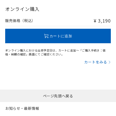
"対応済み"や非含有の記載がされた商品であっても、流通
在庫等で未対応品が混在する可能性があります。
オンライン購入
非含有品が必要な際は、弊社営業部門もしくは販売店へお
問い合わせください。
¥ 3,190
販売価格（税込）
この製品のRoHS/REACH対応状況ページへ
カートに追加
オンライン購入における出荷予定日は、カートに追加～「ご購入手続き：価
格・納期の確認」画面にてご確認ください。
カートをみる
ページ先頭へ戻る
お知らせ・最新情報