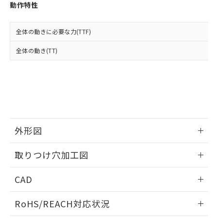
登録された部品リストについて、当社
動作特性
および当社の共同利用者が、当社の製
下記の非含有証明書をダウンロードするこ
品・サービスに関するお客様との取
とができます。
合意する
キャンセル
引・商談に必要な範囲で利用すること
全体の動きに必要な力(TTF)
をご了承ください。
EU RoHS指令（10物質）の非含有証明書
全体の動き(TT)
※当社の共同利用者とは、
"個人情報
51物質の非含有証明書（当社基準）
の共同利用に関して"
の「1.共同利
※本証明書は発行日時点で非含有を証明す
用者の範囲」に記載されている法人を
るもので、過去に遡って非含有を証明する
指します。
ものではありません。
また、RoHS指令のフタル酸エステル類４
物質の対応では、対応完了までの期間は出
荷製品に未対応品が混在することから備考
外形図
欄に対応日を記載しておりました。
既に当社にて対応品への在庫切替を完了
情報更新：2026/05/21
していることから、特段のことがない限
取りつけ穴加工図
り、2022年1月12日より割愛しておりま
す。
情報更新：2026/05/21
CAD
ログイン/会員登録いただくと、CADデータをダウンロー
RoHS/REACH対応状況
ドすることができます。