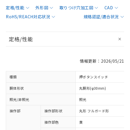
定格/性能
外形図
取りつけ穴加工図
CAD
RoHS/REACH対応状況
規格認証/適合状況
定格/性能
情報更新：2026/05/21
種類
押ボタンスイッチ
胴体形状
丸胴形(φ30mm)
照光/非照光
照光
操作部
操作部形状
丸形 フルガード形
操作部色
黄