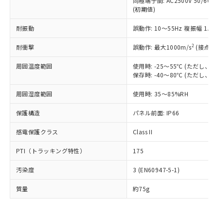
同極端子間: AC2500V 50/60
為替および外国貿易法に定める商品
在庫状況および標準価格照会結果は、
い合わせください。
(初期値)
（以下｢規制貨物等」という）を輸出
記載している更新日時点での社内デー
*EU RoHS指令（10物質）：
または国外への提供する場合は、日本
記
タに基づき作成されるものであり、閲
説明
鉛(Pb) 1000ppm以下、 水銀(Hg) 1000ppm以下、 カド
耐振動
誤動作: 10～55Hz 複振幅 1.
*中国RoHS10物質の基準値 (GB/T26572)：
国政府の輸出許可(または役務取引許
号
覧された時点での実際の在庫および標
ミウム(Cd) 100ppm以下、
Pb(鉛) :1000ppm、 Hg(水銀) : 1000ppm、 Cd(カドミウ
可)を取得するなどの必要な手続きを
六価クロム(Cr(Ⅵ)) 1000ppm以下、ポリ臭化ビフェニル
ム) : 100ppm、
準価格とは異なる場合があることをご
2
耐衝撃
誤動作: 最大1000m/s
(接点開
類(PBB) 1000ppm以下、ポリ臭化ジフェニルエーテル類
Cr(Ⅵ)(六価クロム) : 1000ppm、 PBBs(ポリ臭化ビフェ
とります。
了承ください。
(PBDE) 1000ppm以下、フタル酸ビス(2-エチルヘキシ
○
一定数以上の在庫あり
ニル類) : 1000ppm、 PBDEs(ポリ臭化ジフェニルエーテ
当社は規制貨物を破棄する場合は、完
ル) (DEHP)(別名：DOP) 1000ppm以下、フタル酸ブチ
正式な納期状況および標準価格はお客
ル類) : 1000ppm、
周囲温度範囲
使用時: -25～55℃ (ただし
ルベンジル（BBP） 1000ppm以下、フタル酸ジブチル
全に破砕するなど、違法に輸出されな
DBP(フタル酸ジブチル) : 1000ppm、 DIBP(フタル酸ジ
保存時: -40～80℃ (ただし
様のお取引先、またはお客様担当のオ
（DBP） 1000ppm以下、フタル酸ジイソブチル
イソブチル) : 1000ppm、 BBP(フタル酸ブチルベンジ
△
一定数には満たないが在庫あり
いよう必要な手段を講じます。
ムロン制御機器販売店・当社販売員に
(DIBP) 1000ppm以下
ル) : 1000ppm、
当社は貴社製品を、核兵器、ミサイ
但し、RoHS指令で産業用監視および制御機器に対する
周囲湿度範囲
使用時: 35～85%RH
DEHP(フタル酸ビス(2-エチルヘキシル)) : 1000ppm
ご相談ください。
適用除外項目は除く。
ル、化学兵器、生物兵器またはその他
－
在庫なし(最新の在庫状況につ
オムロン制御機器販売店や当社販売拠
フタル酸エステル類の４物質については閾値を超える意
保護構造
パネル前面: IP66
武器並びにこれらの製造装置等に一切
いては、お客様のお取引先、ま
図的な使用がないことを確認しています。
点は「
販売ネットワーク
」をご確認
※2 環境保護使用期限
使用いたしません。
たはお客様担当のオムロン制御
ください。
感電保護クラス
Class II
当社は、貴社製品を第三者に販売する
機器販売店・当社販売員にご確
在庫状況および標準価格結果を当社の
※2 対応予定月
「ｅ」：有害物質（10物質）のすべてが基
場合は、上記1、2および3の内容を当
認ください)
事前の承諾なく第三者に漏洩または開
PTI（トラッキング特性）
175
準値以下であることを示します。
該第三者に通知します。また当社は、
示しないようお願いします。
部品在庫の切り替え状況などにより、予定
「10」：通常の使用状況下において有害物
販売先および販売に係わる関係者が違
マイパーツ機能（部品リスト作成サー
空
受注生産機種、また在庫状況の
汚染度
3 (EN60947-5-1)
月が前後することがあります。
質が外部に漏えいし、環境に深刻な影響を
法に輸出するおそれがある場合は、取
ビス）をご利用いただくには、I-Web
白
情報を公開していない機種
及ぼさない年数を意味します。
り引きをいたしません。
メンバーズにご登録されている必要が
質量
約75g
「－」：未確認です。当社販売部門へお問
あります。
い合わせください。
お客様が当ウェブサイト上で当社にご
※3 非含有証明書ダウンロード