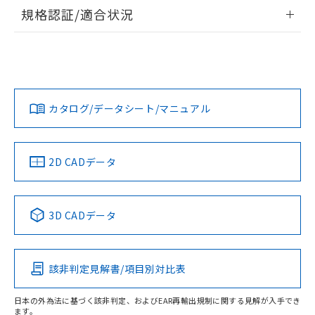
情報更新：2026/7/29
規格認証/適合状況
ログイン/会員登録
EU RoHS
注意事項・凡例
A30NL-MGM-TYA-G102-YDについての規格認証/適合状況に
ついては、「カスタマーサポートセンタ お客様相談室」また
は貴社担当オムロン営業員または販売店にお問い合わせくだ
対応状況
対応予定月
※1
※2
さい。
ダウンロードデータをご利用いただく前に、以下を必ずお読
みください。
カタログ/データシート/マニュアル
対応済み
ソフトウェアの使用条件
お問い合わせ
中国 RoHS
注意事項・凡例
2D CADデータ
中国 RoHS表
※1 ※2
3D CADデータ
Pb
Hg
Cd
Cr(VI)
該非判定見解書/項目別対比表
O
O
O
O
日本の外為法に基づく該非判定、およびEAR再輸出規制に関する見解が入手でき
ます。