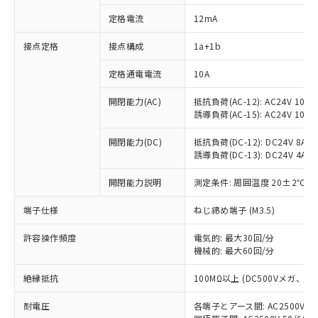
定格電流
12mA
接点定格
接点構成
1a+1b
※1 対応状況
定格通電電流
10A
対応済み：EU RoHS指令（10物質）の
非含有に対応した製品が提供可能な商品で
開閉能力(AC)
抵抗負荷(AC-12): AC24V 10A/A
す。
誘導負荷(AC-15): AC24V 10A/AC
対応予定：EU RoHS指令（10物質）の非含
ご利用条件
有に対応した製品に切り替える予定のある
開閉能力(DC)
抵抗負荷(DC-12): DC24V 8A/DC
商品です。
誘導負荷(DC-13): DC24V 4A/DC
対応予定なし：EU RoHS指令（10物質）の
以下の条件をお読みいただき、同意のうえ
開閉能力説明
測定条件: 周囲温度 20±2℃、
非含有に非対応の商品で、対応品を出す予
ご利用ください。
定はありません。
端子仕様
ねじ締め端子 (M3.5)
調査・確認中：EU RoHS指令（10物質）の
本サービスは、当社制御機器事業取扱
※1 中国RoHS○×表
非含有の対応状況を調査中または確認中の
商品の当社在庫状況および標準価格
許容操作頻度
電気的: 最大30回/分
商品です。
(税抜)を提供させていただくもので
機械的: 最大60回/分
「○」：最大均質材料含有率が中国RoHSの
非該当品：ライセンス料など無形物で、有
す。
基準値以下であることを示します。
害物質有無と関係のない商品です。
絶縁抵抗
100MΩ以上 (DC500Vメガ、
当社制御機器事業取扱商品の中には、
「×」：最大均質材料含有率が中国RoHSの
仕入先様の事情により、非含有部品として
本サービスの対象外となる商品もある
基準値を超えていることを示します。
いたものが、含有品と判明した場合などや
当社は、これら貴社製品のうち、外国
耐電圧
各端子とアース間: AC2500V 50/
ことをご了承ください。
「－」：未確認です。当社販売部門へお問
むを得ず変更することがあります。