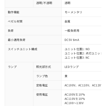
透明/不透明
透明
動作機能
モーメンタリ
ベゼル材質
金属
負荷
一般負荷用
最小適用負荷
DC5V 6mA
スイッチユニット構成
ユニット位置1: NO
ユニット位置2: 点灯ユニット
ユニット位置3: NC
ランプ
照光部方式
LEDランプ
ランプ色
黄
定格電圧
AC100V、AC110V、AC120V
使用電圧
AC100V±10%
AC110V±10%
AC100～130V