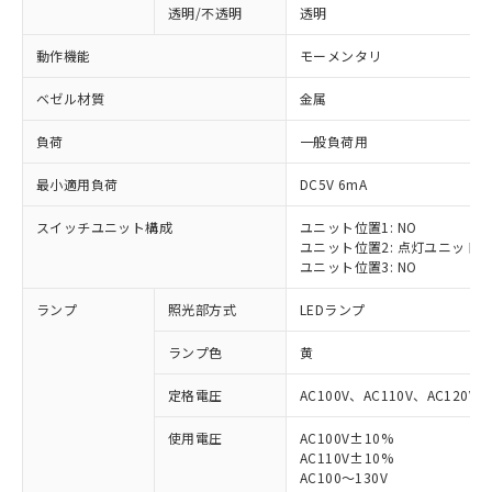
透明/不透明
透明
動作機能
モーメンタリ
ベゼル材質
金属
負荷
一般負荷用
最小適用負荷
DC5V 6mA
スイッチユニット構成
ユニット位置1: NO
ユニット位置2: 点灯ユニット
ユニット位置3: NO
ランプ
照光部方式
LEDランプ
ランプ色
黄
定格電圧
AC100V、AC110V、AC120V
使用電圧
AC100V±10%
※1 対応状況
AC110V±10%
AC100～130V