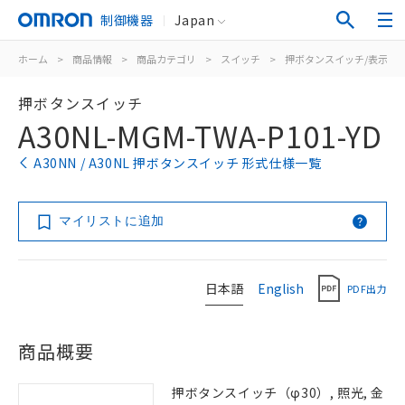
制御機器
Japan
ホーム
>
商品情報
>
商品カテゴリ
>
スイッチ
>
押ボタンスイッチ/表示灯
押ボタンスイッチ
A30NL-MGM-TWA-P101-YD
A30NN / A30NL 押ボタンスイッチ 形式仕様一覧
マイリストに追加
日本語
English
PDF出力
商品概要
押ボタンスイッチ（φ30）, 照光, 金