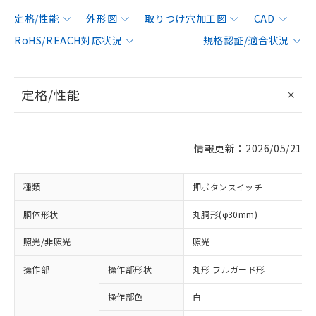
定格/性能
外形図
取りつけ穴加工図
CAD
RoHS/REACH対応状況
規格認証/適合状況
定格/性能
情報更新：2026/05/21
種類
押ボタンスイッチ
胴体形状
丸胴形(φ30mm)
照光/非照光
照光
操作部
操作部形状
丸形 フルガード形
操作部色
白