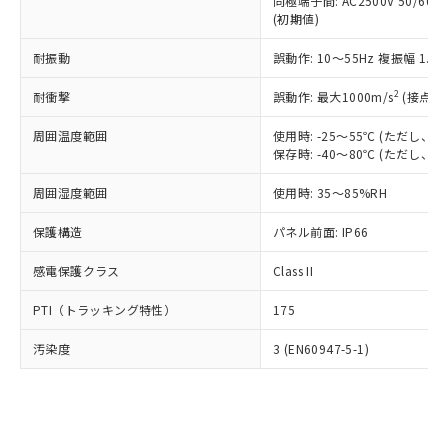
類(PBB) 1000ppm以下、ポリ臭化ジフェニルエーテル類
同極端子間: AC2500V 50/60
Cr(Ⅵ)(六価クロム) : 1000ppm、 PBBs(ポリ臭化ビフェ
とります。
了承ください。
(PBDE) 1000ppm以下、フタル酸ビス(2-エチルヘキシ
○
一定数以上の在庫あり
ニル類) : 1000ppm、 PBDEs(ポリ臭化ジフェニルエーテ
(初期値)
当社は規制貨物を破棄する場合は、完
ル) (DEHP)(別名：DOP) 1000ppm以下、フタル酸ブチ
正式な納期状況および標準価格はお客
ル類) : 1000ppm、
ルベンジル（BBP） 1000ppm以下、フタル酸ジブチル
全に破砕するなど、違法に輸出されな
DBP(フタル酸ジブチル) : 1000ppm、 DIBP(フタル酸ジ
様のお取引先、またはお客様担当のオ
耐振動
誤動作: 10～55Hz 複振幅 1.
（DBP） 1000ppm以下、フタル酸ジイソブチル
イソブチル) : 1000ppm、 BBP(フタル酸ブチルベンジ
△
一定数には満たないが在庫あり
いよう必要な手段を講じます。
ムロン制御機器販売店・当社販売員に
(DIBP) 1000ppm以下
ル) : 1000ppm、
当社は貴社製品を、核兵器、ミサイ
但し、RoHS指令で産業用監視および制御機器に対する
DEHP(フタル酸ビス(2-エチルヘキシル)) : 1000ppm
ご相談ください。
2
耐衝撃
誤動作: 最大1000m/s
(接点開
適用除外項目は除く。
ル、化学兵器、生物兵器またはその他
－
在庫なし(最新の在庫状況につ
オムロン制御機器販売店や当社販売拠
フタル酸エステル類の４物質については閾値を超える意
武器並びにこれらの製造装置等に一切
いては、お客様のお取引先、ま
周囲温度範囲
図的な使用がないことを確認しています。
使用時: -25～55℃ (ただし
点は「
販売ネットワーク
」をご確認
※2 環境保護使用期限
使用いたしません。
保存時: -40～80℃ (ただし
たはお客様担当のオムロン制御
ください。
当社は、貴社製品を第三者に販売する
機器販売店・当社販売員にご確
在庫状況および標準価格結果を当社の
※2 対応予定月
「ｅ」：有害物質（10物質）のすべてが基
周囲湿度範囲
使用時: 35～85%RH
場合は、上記1、2および3の内容を当
認ください)
事前の承諾なく第三者に漏洩または開
準値以下であることを示します。
該第三者に通知します。また当社は、
示しないようお願いします。
保護構造
パネル前面: IP66
部品在庫の切り替え状況などにより、予定
「10」：通常の使用状況下において有害物
販売先および販売に係わる関係者が違
マイパーツ機能（部品リスト作成サー
空
受注生産機種、また在庫状況の
月が前後することがあります。
質が外部に漏えいし、環境に深刻な影響を
法に輸出するおそれがある場合は、取
ビス）をご利用いただくには、I-Web
白
情報を公開していない機種
感電保護クラス
Class II
及ぼさない年数を意味します。
り引きをいたしません。
メンバーズにご登録されている必要が
「－」：未確認です。当社販売部門へお問
あります。
PTI（トラッキング特性）
175
い合わせください。
お客様が当ウェブサイト上で当社にご
※3 非含有証明書ダウンロード
登録された部品リストについて、当社
汚染度
3 (EN60947-5-1)
および当社の共同利用者が、当社の製
下記の非含有証明書をダウンロードするこ
品・サービスに関するお客様との取
とができます。
合意する
キャンセル
引・商談に必要な範囲で利用すること
をご了承ください。
EU RoHS指令（10物質）の非含有証明書