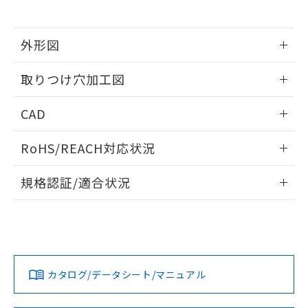
※当社の共同利用者とは、
"個人情報
51物質の非含有証明書（当社基準）
の共同利用に関して"
の「1.共同利
※本証明書は発行日時点で非含有を証明す
用者の範囲」に記載されている法人を
るもので、過去に遡って非含有を証明する
外形図
指します。
ものではありません。
情報更新：2026/05/21
また、RoHS指令のフタル酸エステル類４
取りつけ穴加工図
物質の対応では、対応完了までの期間は出
荷製品に未対応品が混在することから備考
情報更新：2026/05/21
CAD
欄に対応日を記載しておりました。
既に当社にて対応品への在庫切替を完了
ログイン/会員登録いただくと、CADデータをダウンロー
していることから、特段のことがない限
RoHS/REACH対応状況
ドすることができます。
り、2022年1月12日より割愛しておりま
す。
情報更新：2026/7/29
規格認証/適合状況
ログイン/会員登録
EU RoHS
注意事項・凡例
A30NL-MGM-TWA-P101-YDについての規格認証/適合状況に
ついては、「カスタマーサポートセンタ お客様相談室」また
は貴社担当オムロン営業員または販売店にお問い合わせくだ
対応状況
対応予定月
※1
※2
さい。
ダウンロードデータをご利用いただく前に、以下を必ずお読
みください。
カタログ/データシート/マニュアル
対応済み
ソフトウェアの使用条件
お問い合わせ