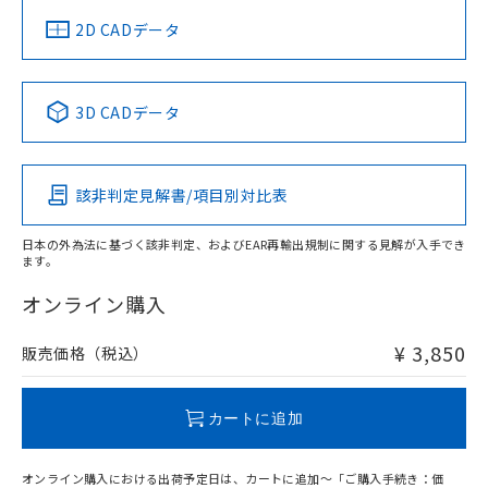
中国 RoHS
注意事項・凡例
2D CADデータ
中国 RoHS表
※1 ※2
3D CADデータ
Pb
Hg
Cd
Cr(VI)
該非判定見解書/項目別対比表
O
O
O
O
日本の外為法に基づく該非判定、およびEAR再輸出規制に関する見解が入手でき
ます。
"対応済み"や非含有の記載がされた商品であっても、流通
在庫等で未対応品が混在する可能性があります。
オンライン購入
非含有品が必要な際は、弊社営業部門もしくは販売店へお
問い合わせください。
¥ 3,850
販売価格（税込）
この製品のRoHS/REACH対応状況ページへ
カートに追加
オンライン購入における出荷予定日は、カートに追加～「ご購入手続き：価