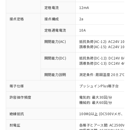
対応済み：EU RoHS指令（10物質）の
定格電流
12mA
非含有に対応した製品が提供可能な商品で
す。
接点定格
接点構成
2a
対応予定：EU RoHS指令（10物質）の非含
ご利用条件
有に対応した製品に切り替える予定のある
定格通電電流
10A
商品です。
対応予定なし：EU RoHS指令（10物質）の
開閉能力(AC)
抵抗負荷(AC-12): AC24V 10A/A
以下の条件をお読みいただき、同意のうえ
非含有に非対応の商品で、対応品を出す予
誘導負荷(AC-15): AC24V 10A/AC
ご利用ください。
定はありません。
調査・確認中：EU RoHS指令（10物質）の
開閉能力(DC)
抵抗負荷(DC-12): DC24V 8A/DC
本サービスは、当社制御機器事業取扱
※1 中国RoHS○×表
誘導負荷(DC-13): DC24V 4A/DC
非含有の対応状況を調査中または確認中の
商品の当社在庫状況および標準価格
商品です。
(税抜)を提供させていただくもので
開閉能力説明
測定条件: 周囲温度 20±2℃、
「○」：最大均質材料含有率が中国RoHSの
非該当品：ライセンス料など無形物で、有
す。
基準値以下であることを示します。
害物質有無と関係のない商品です。
当社制御機器事業取扱商品の中には、
端子仕様
プッシュインPlus端子台
「×」：最大均質材料含有率が中国RoHSの
仕入先様の事情により、非含有部品として
本サービスの対象外となる商品もある
基準値を超えていることを示します。
いたものが、含有品と判明した場合などや
当社は、これら貴社製品のうち、外国
ことをご了承ください。
許容操作頻度
電気的: 最大30回/分
「－」：未確認です。当社販売部門へお問
むを得ず変更することがあります。
為替および外国貿易法に定める商品
機械的: 最大60回/分
在庫状況および標準価格照会結果は、
い合わせください。
（以下｢規制貨物等」という）を輸出
記載している更新日時点での社内デー
*EU RoHS指令（10物質）：
または国外への提供する場合は、日本
絶縁抵抗
100MΩ以上 (DC500Vメガ、
記
タに基づき作成されるものであり、閲
説明
鉛(Pb) 1000ppm以下、 水銀(Hg) 1000ppm以下、 カド
*中国RoHS10物質の基準値 (GB/T26572)：
国政府の輸出許可(または役務取引許
号
覧された時点での実際の在庫および標
ミウム(Cd) 100ppm以下、
Pb(鉛) :1000ppm、 Hg(水銀) : 1000ppm、 Cd(カドミウ
耐電圧
各端子とアース間: AC2500V 50/
可)を取得するなどの必要な手続きを
六価クロム(Cr(Ⅵ)) 1000ppm以下、ポリ臭化ビフェニル
ム) : 100ppm、
準価格とは異なる場合があることをご