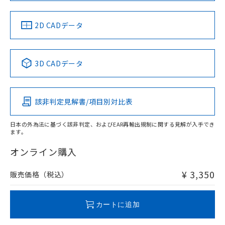
中国 RoHS
注意事項・凡例
2D CADデータ
中国 RoHS表
※1 ※2
3D CADデータ
Pb
Hg
Cd
Cr(VI)
該非判定見解書/項目別対比表
O
O
O
O
日本の外為法に基づく該非判定、およびEAR再輸出規制に関する見解が入手でき
ます。
"対応済み"や非含有の記載がされた商品であっても、流通
在庫等で未対応品が混在する可能性があります。
オンライン購入
非含有品が必要な際は、弊社営業部門もしくは販売店へお
問い合わせください。
¥ 3,350
販売価格（税込）
この製品のRoHS/REACH対応状況ページへ
カートに追加