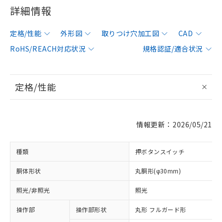
詳細情報
定格/性能
外形図
取りつけ穴加工図
CAD
RoHS/REACH対応状況
規格認証/適合状況
定格/性能
情報更新：2026/05/21
種類
押ボタンスイッチ
胴体形状
丸胴形(φ30mm)
照光/非照光
照光
操作部
操作部形状
丸形 フルガード形