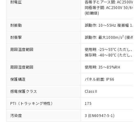
準価格とは異なる場合があることをご
耐電圧
各端子とアース間: AC2500V 50/
類(PBB) 1000ppm以下、ポリ臭化ジフェニルエーテル類
Cr(Ⅵ)(六価クロム) : 1000ppm、 PBBs(ポリ臭化ビフェ
とります。
了承ください。
同極端子間: AC2500V 50/60
(PBDE) 1000ppm以下、フタル酸ビス(2-エチルヘキシ
○
一定数以上の在庫あり
ニル類) : 1000ppm、 PBDEs(ポリ臭化ジフェニルエーテ
当社は規制貨物を破棄する場合は、完
(初期値)
ル) (DEHP)(別名：DOP) 1000ppm以下、フタル酸ブチ
正式な納期状況および標準価格はお客
ル類) : 1000ppm、
ルベンジル（BBP） 1000ppm以下、フタル酸ジブチル
全に破砕するなど、違法に輸出されな
DBP(フタル酸ジブチル) : 1000ppm、 DIBP(フタル酸ジ
様のお取引先、またはお客様担当のオ
（DBP） 1000ppm以下、フタル酸ジイソブチル
イソブチル) : 1000ppm、 BBP(フタル酸ブチルベンジ
△
一定数には満たないが在庫あり
いよう必要な手段を講じます。
耐振動
誤動作: 10～55Hz 複振幅 1.
ムロン制御機器販売店・当社販売員に
(DIBP) 1000ppm以下
ル) : 1000ppm、
当社は貴社製品を、核兵器、ミサイ
但し、RoHS指令で産業用監視および制御機器に対する
DEHP(フタル酸ビス(2-エチルヘキシル)) : 1000ppm
ご相談ください。
適用除外項目は除く。
2
耐衝撃
誤動作: 最大1000m/s
(接点開
ル、化学兵器、生物兵器またはその他
－
在庫なし(最新の在庫状況につ
オムロン制御機器販売店や当社販売拠
フタル酸エステル類の４物質については閾値を超える意
武器並びにこれらの製造装置等に一切
いては、お客様のお取引先、ま
図的な使用がないことを確認しています。
点は「
販売ネットワーク
」をご確認
周囲温度範囲
使用時: -25～55℃ (ただし
※2 環境保護使用期限
使用いたしません。
たはお客様担当のオムロン制御
ください。
保存時: -40～80℃ (ただし
当社は、貴社製品を第三者に販売する
機器販売店・当社販売員にご確
在庫状況および標準価格結果を当社の
※2 対応予定月
「ｅ」：有害物質（10物質）のすべてが基
場合は、上記1、2および3の内容を当
認ください)
事前の承諾なく第三者に漏洩または開
周囲湿度範囲
使用時: 35～85%RH
準値以下であることを示します。
該第三者に通知します。また当社は、
示しないようお願いします。
部品在庫の切り替え状況などにより、予定
「10」：通常の使用状況下において有害物
販売先および販売に係わる関係者が違
マイパーツ機能（部品リスト作成サー
保護構造
パネル前面: IP66
空
受注生産機種、また在庫状況の
月が前後することがあります。
質が外部に漏えいし、環境に深刻な影響を
法に輸出するおそれがある場合は、取
ビス）をご利用いただくには、I-Web
白
情報を公開していない機種
及ぼさない年数を意味します。
り引きをいたしません。
感電保護クラス
Class II
メンバーズにご登録されている必要が
「－」：未確認です。当社販売部門へお問
あります。
い合わせください。
PTI（トラッキング特性）
175
お客様が当ウェブサイト上で当社にご
※3 非含有証明書ダウンロード
登録された部品リストについて、当社
汚染度
3 (EN60947-5-1)
および当社の共同利用者が、当社の製
下記の非含有証明書をダウンロードするこ
品・サービスに関するお客様との取
とができます。
合意する
キャンセル
引・商談に必要な範囲で利用すること
をご了承ください。