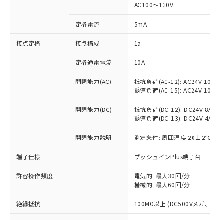
AC100～130V
対応済み：EU RoHS指令（10物質）の
非含有に対応した製品が提供可能な商品で
定格電流
5mA
す。
対応予定：EU RoHS指令（10物質）の非含
接点定格
接点構成
1a
ご利用条件
有に対応した製品に切り替える予定のある
商品です。
定格通電電流
10A
対応予定なし：EU RoHS指令（10物質）の
以下の条件をお読みいただき、同意のうえ
開閉能力(AC)
抵抗負荷(AC-12): AC24V 10A/A
非含有に非対応の商品で、対応品を出す予
ご利用ください。
誘導負荷(AC-15): AC24V 10A/AC
定はありません。
調査・確認中：EU RoHS指令（10物質）の
本サービスは、当社制御機器事業取扱
開閉能力(DC)
抵抗負荷(DC-12): DC24V 8A/DC
※1 中国RoHS○×表
非含有の対応状況を調査中または確認中の
商品の当社在庫状況および標準価格
誘導負荷(DC-13): DC24V 4A/DC
商品です。
(税抜)を提供させていただくもので
「○」：最大均質材料含有率が中国RoHSの
非該当品：ライセンス料など無形物で、有
開閉能力説明
測定条件: 周囲温度 20±2℃、
す。
基準値以下であることを示します。
害物質有無と関係のない商品です。
当社制御機器事業取扱商品の中には、
「×」：最大均質材料含有率が中国RoHSの
仕入先様の事情により、非含有部品として
端子仕様
プッシュインPlus端子台
本サービスの対象外となる商品もある
基準値を超えていることを示します。
いたものが、含有品と判明した場合などや
当社は、これら貴社製品のうち、外国
ことをご了承ください。
「－」：未確認です。当社販売部門へお問
むを得ず変更することがあります。
許容操作頻度
電気的: 最大30回/分
為替および外国貿易法に定める商品
在庫状況および標準価格照会結果は、
い合わせください。
機械的: 最大60回/分
（以下｢規制貨物等」という）を輸出
記載している更新日時点での社内デー
*EU RoHS指令（10物質）：
または国外への提供する場合は、日本
記
タに基づき作成されるものであり、閲
説明
絶縁抵抗
100MΩ以上 (DC500Vメガ、
鉛(Pb) 1000ppm以下、 水銀(Hg) 1000ppm以下、 カド
*中国RoHS10物質の基準値 (GB/T26572)：
国政府の輸出許可(または役務取引許
号
覧された時点での実際の在庫および標
ミウム(Cd) 100ppm以下、
Pb(鉛) :1000ppm、 Hg(水銀) : 1000ppm、 Cd(カドミウ
可)を取得するなどの必要な手続きを
六価クロム(Cr(Ⅵ)) 1000ppm以下、ポリ臭化ビフェニル
ム) : 100ppm、