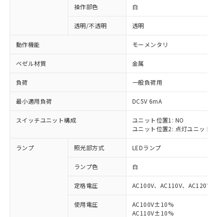
操作部色
白
透明/不透明
透明
動作機能
モーメンタリ
ベゼル材質
金属
負荷
一般負荷用
最小適用負荷
DC5V 6mA
スイッチユニット構成
ユニット位置1: NO
ユニット位置2: 点灯ユニット
ランプ
照光部方式
LEDランプ
ランプ色
白
定格電圧
AC100V、AC110V、AC120V
使用電圧
AC100V±10%
※1 対応状況
AC110V±10%