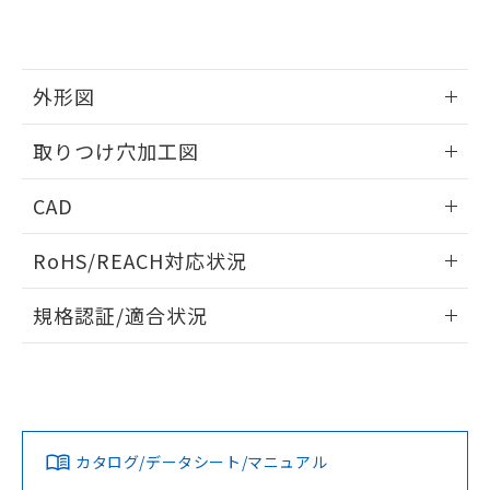
EU RoHS指令（10物質）の非含有証明書
※当社の共同利用者とは、
"個人情報
51物質の非含有証明書（当社基準）
の共同利用に関して"
の「1.共同利
※本証明書は発行日時点で非含有を証明す
用者の範囲」に記載されている法人を
るもので、過去に遡って非含有を証明する
指します。
外形図
ものではありません。
また、RoHS指令のフタル酸エステル類４
情報更新：2026/05/21
取りつけ穴加工図
物質の対応では、対応完了までの期間は出
荷製品に未対応品が混在することから備考
情報更新：2026/05/21
欄に対応日を記載しておりました。
CAD
既に当社にて対応品への在庫切替を完了
していることから、特段のことがない限
ログイン/会員登録いただくと、CADデータをダウンロー
RoHS/REACH対応状況
り、2022年1月12日より割愛しておりま
ドすることができます。
す。
情報更新：2026/7/29
規格認証/適合状況
ログイン/会員登録
EU RoHS
注意事項・凡例
A30NL-MGM-TWA-P100-WDについての規格認証/適合状況に
ついては、「カスタマーサポートセンタ お客様相談室」また
は貴社担当オムロン営業員または販売店にお問い合わせくだ
対応状況
対応予定月
※1
※2
さい。
ダウンロードデータをご利用いただく前に、以下を必ずお読
みください。
カタログ/データシート/マニュアル
対応済み
ソフトウェアの使用条件
お問い合わせ