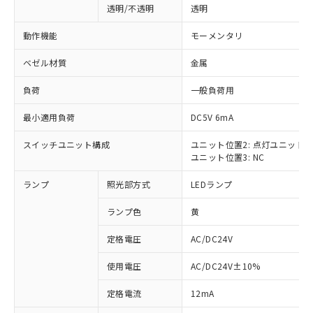
透明/不透明
透明
動作機能
モーメンタリ
ベゼル材質
金属
負荷
一般負荷用
最小適用負荷
DC5V 6mA
スイッチユニット構成
ユニット位置2: 点灯ユニット
ユニット位置3: NC
ランプ
照光部方式
LEDランプ
ランプ色
黄
定格電圧
AC/DC24V
使用電圧
AC/DC24V±10%
※1 対応状況
定格電流
12mA
対応済み：EU RoHS指令（10物質）の