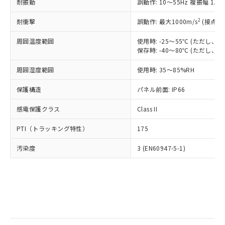
当社は規制貨物を破棄する場合は、完
耐振動
ル) (DEHP)(別名：DOP) 1000ppm以下、フタル酸ブチ
誤動作: 10～55Hz 複振幅 1.
正式な納期状況および標準価格はお客
ル類) : 1000ppm、
ルベンジル（BBP） 1000ppm以下、フタル酸ジブチル
全に破砕するなど、違法に輸出されな
DBP(フタル酸ジブチル) : 1000ppm、 DIBP(フタル酸ジ
様のお取引先、またはお客様担当のオ
（DBP） 1000ppm以下、フタル酸ジイソブチル
イソブチル) : 1000ppm、 BBP(フタル酸ブチルベンジ
△
一定数には満たないが在庫あり
いよう必要な手段を講じます。
2
耐衝撃
誤動作: 最大1000m/s
(接点開
ムロン制御機器販売店・当社販売員に
(DIBP) 1000ppm以下
ル) : 1000ppm、
当社は貴社製品を、核兵器、ミサイ
但し、RoHS指令で産業用監視および制御機器に対する
DEHP(フタル酸ビス(2-エチルヘキシル)) : 1000ppm
ご相談ください。
適用除外項目は除く。
周囲温度範囲
使用時: -25～55℃ (ただし
ル、化学兵器、生物兵器またはその他
－
在庫なし(最新の在庫状況につ
オムロン制御機器販売店や当社販売拠
フタル酸エステル類の４物質については閾値を超える意
保存時: -40～80℃ (ただし
武器並びにこれらの製造装置等に一切
いては、お客様のお取引先、ま
図的な使用がないことを確認しています。
点は「
販売ネットワーク
」をご確認
※2 環境保護使用期限
使用いたしません。
たはお客様担当のオムロン制御
ください。
周囲湿度範囲
使用時: 35～85%RH
当社は、貴社製品を第三者に販売する
機器販売店・当社販売員にご確
在庫状況および標準価格結果を当社の
※2 対応予定月
「ｅ」：有害物質（10物質）のすべてが基
場合は、上記1、2および3の内容を当
認ください)
事前の承諾なく第三者に漏洩または開
保護構造
パネル前面: IP66
準値以下であることを示します。
該第三者に通知します。また当社は、
示しないようお願いします。
部品在庫の切り替え状況などにより、予定
「10」：通常の使用状況下において有害物
販売先および販売に係わる関係者が違
マイパーツ機能（部品リスト作成サー
感電保護クラス
Class II
空
受注生産機種、また在庫状況の
月が前後することがあります。
質が外部に漏えいし、環境に深刻な影響を
法に輸出するおそれがある場合は、取
ビス）をご利用いただくには、I-Web
白
情報を公開していない機種
及ぼさない年数を意味します。
り引きをいたしません。
PTI（トラッキング特性）
175
メンバーズにご登録されている必要が
「－」：未確認です。当社販売部門へお問
あります。
い合わせください。
汚染度
3 (EN60947-5-1)
お客様が当ウェブサイト上で当社にご
※3 非含有証明書ダウンロード
登録された部品リストについて、当社
および当社の共同利用者が、当社の製
下記の非含有証明書をダウンロードするこ
品・サービスに関するお客様との取
とができます。
合意する
キャンセル
引・商談に必要な範囲で利用すること
をご了承ください。
EU RoHS指令（10物質）の非含有証明書
※当社の共同利用者とは、
"個人情報
51物質の非含有証明書（当社基準）