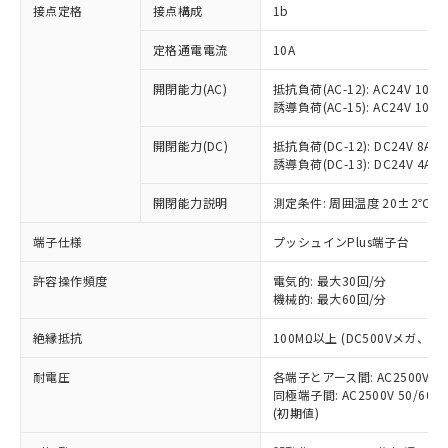
非含有に対応した製品が提供可能な商品で
接点定格
接点構成
1b
す。
対応予定：EU RoHS指令（10物質）の非含
定格通電電流
10A
ご利用条件
有に対応した製品に切り替える予定のある
商品です。
開閉能力(AC)
抵抗負荷(AC-12): AC24V 10A/A
誘導負荷(AC-15): AC24V 10A/AC
対応予定なし：EU RoHS指令（10物質）の
以下の条件をお読みいただき、同意のうえ
非含有に非対応の商品で、対応品を出す予
ご利用ください。
開閉能力(DC)
抵抗負荷(DC-12): DC24V 8A/DC
定はありません。
誘導負荷(DC-13): DC24V 4A/DC
調査・確認中：EU RoHS指令（10物質）の
本サービスは、当社制御機器事業取扱
※1 中国RoHS○×表
非含有の対応状況を調査中または確認中の
商品の当社在庫状況および標準価格
開閉能力説明
測定条件: 周囲温度 20±2℃、
商品です。
(税抜)を提供させていただくもので
「○」：最大均質材料含有率が中国RoHSの
非該当品：ライセンス料など無形物で、有
端子仕様
プッシュインPlus端子台
す。
基準値以下であることを示します。
害物質有無と関係のない商品です。
当社制御機器事業取扱商品の中には、
「×」：最大均質材料含有率が中国RoHSの
仕入先様の事情により、非含有部品として
許容操作頻度
電気的: 最大30回/分
本サービスの対象外となる商品もある
基準値を超えていることを示します。
いたものが、含有品と判明した場合などや
機械的: 最大60回/分
当社は、これら貴社製品のうち、外国
ことをご了承ください。
「－」：未確認です。当社販売部門へお問
むを得ず変更することがあります。
為替および外国貿易法に定める商品
在庫状況および標準価格照会結果は、
い合わせください。
絶縁抵抗
100MΩ以上 (DC500Vメガ、
（以下｢規制貨物等」という）を輸出
記載している更新日時点での社内デー
*EU RoHS指令（10物質）：
または国外への提供する場合は、日本
記
タに基づき作成されるものであり、閲
説明
耐電圧
鉛(Pb) 1000ppm以下、 水銀(Hg) 1000ppm以下、 カド
各端子とアース間: AC2500V 50/
*中国RoHS10物質の基準値 (GB/T26572)：
国政府の輸出許可(または役務取引許
号
覧された時点での実際の在庫および標
ミウム(Cd) 100ppm以下、
Pb(鉛) :1000ppm、 Hg(水銀) : 1000ppm、 Cd(カドミウ
同極端子間: AC2500V 50/60
可)を取得するなどの必要な手続きを
六価クロム(Cr(Ⅵ)) 1000ppm以下、ポリ臭化ビフェニル
ム) : 100ppm、
準価格とは異なる場合があることをご
(初期値)
類(PBB) 1000ppm以下、ポリ臭化ジフェニルエーテル類
Cr(Ⅵ)(六価クロム) : 1000ppm、 PBBs(ポリ臭化ビフェ
とります。
了承ください。
(PBDE) 1000ppm以下、フタル酸ビス(2-エチルヘキシ
○
一定数以上の在庫あり
ニル類) : 1000ppm、 PBDEs(ポリ臭化ジフェニルエーテ