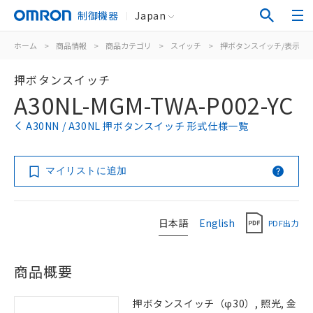
制御機器
Japan
ホーム
>
商品情報
>
商品カテゴリ
>
スイッチ
>
押ボタンスイッチ/表示灯
押ボタンスイッチ
A30NL-MGM-TWA-P002-YC
A30NN / A30NL 押ボタンスイッチ 形式仕様一覧
マイリストに追加
日本語
English
PDF出力
商品概要
押ボタンスイッチ（φ30）, 照光, 金