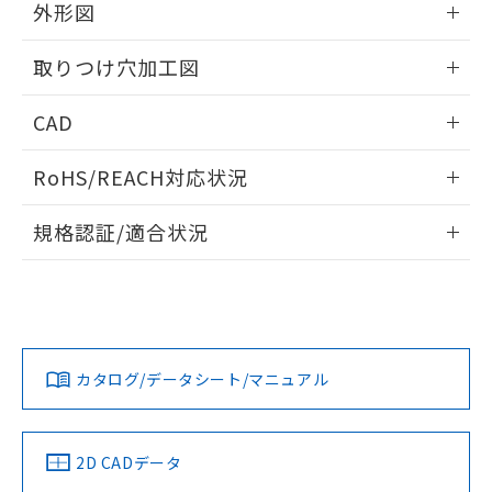
の共同利用に関して"
の「1.共同利
外形図
※本証明書は発行日時点で非含有を証明す
用者の範囲」に記載されている法人を
るもので、過去に遡って非含有を証明する
指します。
情報更新：2026/05/21
ものではありません。
取りつけ穴加工図
また、RoHS指令のフタル酸エステル類４
物質の対応では、対応完了までの期間は出
情報更新：2026/05/21
CAD
荷製品に未対応品が混在することから備考
欄に対応日を記載しておりました。
ログイン/会員登録いただくと、CADデータをダウンロー
RoHS/REACH対応状況
既に当社にて対応品への在庫切替を完了
ドすることができます。
していることから、特段のことがない限
情報更新：2026/7/29
り、2022年1月12日より割愛しておりま
規格認証/適合状況
す。
ログイン/会員登録
EU RoHS
注意事項・凡例
A30NL-MGM-TWA-P002-YCについての規格認証/適合状況に
ついては、「カスタマーサポートセンタ お客様相談室」また
は貴社担当オムロン営業員または販売店にお問い合わせくだ
対応状況
対応予定月
※1
※2
さい。
ダウンロードデータをご利用いただく前に、以下を必ずお読
みください。
カタログ/データシート/マニュアル
対応済み
ソフトウェアの使用条件
お問い合わせ
中国 RoHS
注意事項・凡例
2D CADデータ