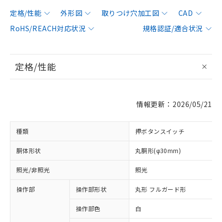
定格/性能
外形図
取りつけ穴加工図
CAD
RoHS/REACH対応状況
規格認証/適合状況
定格/性能
情報更新：2026/05/21
種類
押ボタンスイッチ
胴体形状
丸胴形(φ30mm)
照光/非照光
照光
操作部
操作部形状
丸形 フルガード形
操作部色
白