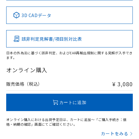
中国 RoHS表
※1 ※2
3D CADデータ
Pb
Hg
Cd
Cr(VI)
該非判定見解書/項目別対比表
X
O
O
O
日本の外為法に基づく該非判定、およびEAR再輸出規制に関する見解が入手でき
ます。
"対応済み"や非含有の記載がされた商品であっても、流通
在庫等で未対応品が混在する可能性があります。
オンライン購入
非含有品が必要な際は、弊社営業部門もしくは販売店へお
問い合わせください。
¥ 3,080
販売価格（税込）
この製品のRoHS/REACH対応状況ページへ
カートに追加
オンライン購入における出荷予定日は、カートに追加～「ご購入手続き：価
格・納期の確認」画面にてご確認ください。
カートをみる