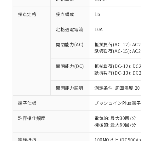
「×」：最大均質
本サービスは
当社は、これ
*EU RoHS指令（10物
「－」：未確認で
鉛(Pb) 1000ppm以下、
接点定格
接点構成
1b
くものです。
う）を輸出ま
記
説明
六価クロム(Cr(Ⅵ)) 1
当社制御機器
などの必要な
フタル酸ビス(2-エチルヘ
号
*中国RoHS10物質の基準値 
ル（DBP） 1000ppm
在庫状況およ
当社は規制貨
定格通電電流
10A
Pb(鉛) :1000ppm、 Hg
但し、RoHS指令で産
のであり、閲
ます。
Cr(Ⅵ)(六価クロム) : 
フタル酸エステル類の４
○
一定数以
DBP(フタル酸ジブチル) :
い。
当社は貴社製
開閉能力(AC)
抵抗負荷(AC-12): AC24
DEHP(フタル酸ビス(2-エ
正式な納期状
置等に一切使
誘導負荷(AC-15): AC24V
当社販売員に
※2 対応予定月
△
一定数に
当社は、貴社
オムロン制御
また当社は、
※2 環境保護使
開閉能力(DC)
抵抗負荷(DC-12): DC24
在庫状況およ
部品在庫の切り替
たしません。
－
在庫なし
誘導負荷(DC-13): DC24
す。
「ｅ」：有害物質
機器販売
マイパーツ機
「10」：通常の
ている必要が
開閉能力説明
測定条件: 周囲温度 2
味します。
空
受注生産
お客様が当ウ
※3 非含有証明
「－」：未確認で
白
が、当社の製
端子仕様
プッシュインPlus端
さい。
下記の非含有証明
※当社の共同
許容操作頻度
電気的: 最大30回/分
いる法人を指
EU RoHS指令（
機械的: 最大60回/分
51物質の非含有証
※本証明書は発行
絶縁抵抗
100MΩ以上 (DC5