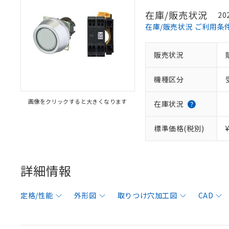
在庫/販売状況
20
在庫/販売状況 ご利用条
販売状況
機種区分
画像をクリックすると大きくなります
在庫状況
標準価格(税別)
詳細情報
定格/性能
外形図
取りつけ穴加工図
CAD