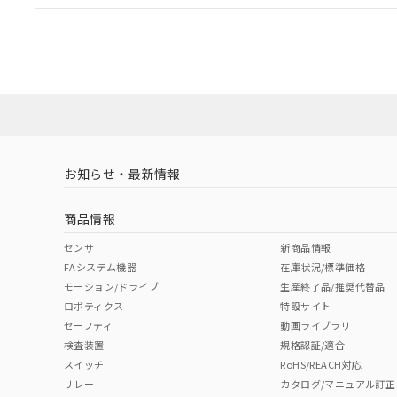
EU RoHS
注意事項・凡例
A30NL-MGM-TWA-P002-YBについての規格認証/適
業員または販売店にお問い合わせください。
ダウンロードデータをご利用いただく前に、以下を必ずお読
対応状況
対応予定月
※1
※2
ソフトウェアの使用条件
対応済み
お知らせ・最新情報
中国 RoHS
注意事項・凡例
商品情報
中国 RoHS表
※1 ※2
センサ
新商品情報
FAシステム機器
在庫状況/標準価格
Pb
Hg
Cd
Cr(V
モーション/ドライブ
生産終了品/推奨代替品
ロボティクス
特設サイト
セーフティ
動画ライブラリ
検査装置
規格認証/適合
X
O
O
O
スイッチ
RoHS/REACH対応
リレー
カタログ/マニュアル訂正