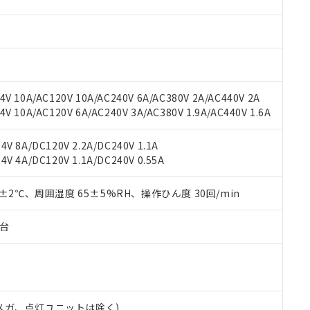
材料含有率が中国RoHSの基準値を超えていることを示します。
、当社制御機器事業取扱商品の当社在庫状況および標準価格(税抜)
ら貴社製品のうち、外国為替および外国貿易法に定める商品（以下｢
質）：
す。当社販売部門へお問い合わせください。
 水銀(Hg) 1000ppm以下、 カドミウム(Cd) 100ppm以下、
たは国外への提供する場合は、日本国政府の輸出許可(または役務取
000ppm以下、ポリ臭化ビフェニル類(PBB) 1000ppm以下、ポリ臭化ジフェニルエーテル類(P
事業取扱商品の中には、本サービスの対象外となる商品もあること
手続きをとります。
キシル) (DEHP)(別名：DOP) 1000ppm以下、フタル酸ブチルベンジル（BBP） 100
(GB/T26572)：
以下、フタル酸ジイソブチル (DIBP) 1000ppm以下
び標準価格照会結果は、記載している更新日時点での社内データに
物を破棄する場合は、完全に破砕するなど、違法に輸出されないよ
(水銀) : 1000ppm、 Cd(カドミウム) : 100ppm、
業用監視および制御機器に対する適用除外項目は除く。
覧された時点での実際の在庫および標準価格とは異なる場合がある
1000ppm、 PBBs(ポリ臭化ビフェニル類) : 1000ppm、 PBDEs(ポリ臭化ジフェニルエーテル類
物質については閾値を超える意図的な使用がないことを確認しています。
上の在庫あり
 1000ppm、 DIBP(フタル酸ジイソブチル) : 1000ppm、 BBP(フタル酸ブチルベンジル) :
品を、核兵器、ミサイル、化学兵器、生物兵器またはその他武器並
V 10A/AC120V 10A/AC240V 6A/AC380V 2A/AC440V 2A
チルヘキシル)) : 1000ppm
況および標準価格はお客様のお取引先、またはお客様担当のオムロ
用いたしません。
 10A/AC120V 6A/AC240V 3A/AC380V 1.9A/AC440V 1.6A
ご相談ください。
は満たないが在庫あり
製品を第三者に販売する場合は、上記1、2および3の内容を当該第
機器販売店や当社販売拠点は「
販売ネットワーク
」をご確認くだ
販売先および販売に係わる関係者が違法に輸出するおそれがある場
用期限
V 8A/DC120V 2.2A/DC240V 1.1A
び標準価格結果を当社の事前の承諾なく第三者に漏洩または開示し
え状況などにより、予定月が前後することがあります。
(最新の在庫状況については、お客様のお取引先、またはお客様担当
V 4A/DC120V 1.1A/DC240V 0.55A
（10物質）のすべてが基準値以下であることを示します。
店・当社販売員にご確認ください)
能（部品リスト作成サービス）をご利用いただくには、I-Webメン
使用状況下において有害物質が外部に漏えいし、環境に深刻な影響を
あります。
0±2℃、周囲湿度 65±5%RH、操作ひん度 30回/min
機種、また在庫状況の情報を公開していない機種
ェブサイト上で当社にご登録された部品リストについて、当社およ
書ダウンロード
す。当社販売部門へお問い合わせください。
品・サービスに関するお客様との取引・商談に必要な範囲で利用す
合意する
キャンセル
子台
書をダウンロードすることができます。
利用者とは、
"個人情報の共同利用に関して"
の「1.共同利用者の
します。
10物質）の非含有証明書
明書（当社基準）
日時点で非含有を証明するもので、過去に遡って非含有を証明するも
00Vメガ、点灯ユニットは除く)