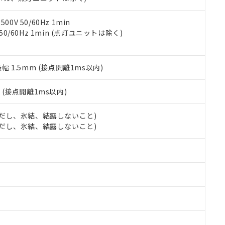
令のフタル酸エステル類４物質の対応では、対応完了までの期間は出
備考欄に対応日を記載しておりました。
品への在庫切替を完了していることから、特段のことがない限り、20
0V 50/60Hz 1min
す。
 50/60Hz 1min (点灯ユニットは除く)
振幅 1.5mm (接点開離1ms以内)
2
(接点開離1ms以内)
 (ただし、氷結、結露しないこと)
 (ただし、氷結、結露しないこと)