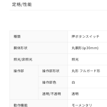
定格/性能
種類
押ボタンスイッチ
胴体形状
丸胴形(φ30mm)
照光/非照光
照光
操作部
操作部形状
丸形 フルガード形
操作部色
白
透明/不透明
透明
動作機能
モーメンタリ