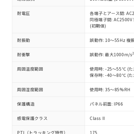
また、RoHS指
混在することから
既に当社にて対応
耐電圧
各端子とアース間: AC250
り割愛しておりま
同極端子間: AC2500V
(初期値)
耐振動
誤動作: 10～55Hz 複
耐衝撃
誤動作: 最大1000m/s
周囲温度範囲
使用時: -25～55℃
保存時: -40～80℃
周囲湿度範囲
使用時: 35～85%RH
保護構造
パネル前面: IP66
感電保護クラス
Class II
PTI（トラッキング特性）
175