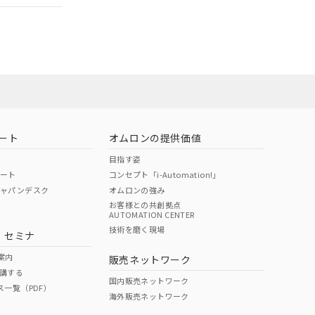
担当オムロン営
お問い合わせ
ート
オムロンの提供価値
目指す姿
ポート
コンセプト「i-Automation!」
ジャパンデスク
オムロンの強み
お客様との共創拠点
AUTOMATION CENTER
DIBP
BBP
DEHP
環境保護
技術を磨く現場
・セミナ
使用期限
案内
販売ネットワーク
講する
O
O
O
10
国内販売ネットワーク
ス一覧（PDF）
海外販売ネットワーク