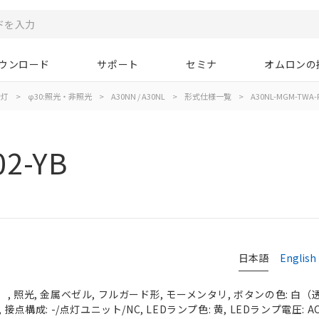
ウンロード
サポート
セミナ
オムロンの
示灯
>
φ30:照光・非照光
>
A30NN / A30NL
>
形式仕様一覧
>
A30NL-MGM-TWA-P
2-YB
日本語
English
 照光, 金属ベゼル, フルガード形, モーメンタリ, ボタンの色: 白（透明）
接点構成: -/点灯ユニット/NC, LEDランプ色: 黄, LEDランプ電圧: AC