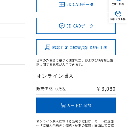
2D CADデータ
在庫・価格
無料テスト機
3D CADデータ
該非判定見解書/項目別対比表
日本の外為法に基づく該非判定、およびEAR再輸出規
制に関する見解が入手できます。
オンライン購入
¥ 3,080
販売価格（税込）
カートに追加
オンライン購入における出荷予定日は、カートに追加
～「ご購入手続き：価格・納期の確認」画面にてご確