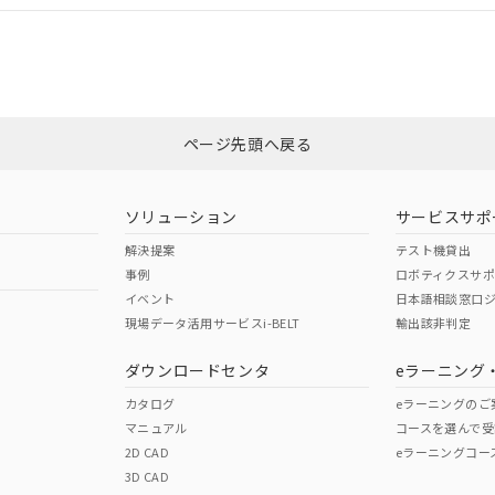
合状況については、「カスタマーサポートセンタ お客様相談室」または貴社
みください。
非含有証明書
※3
ページ先頭へ戻る
ダウンロードはこちら
ソリューション
サービスサポ
解決提案
テスト機貸出
事例
ロボティクスサ
イベント
日本語相談窓口
現場データ活用サービスi-BELT
輸出該非判定
I)
PBBs
PBDEs
DBP
ダウンロードセンタ
eラーニング
カタログ
eラーニングのご
マニュアル
コースを選んで受
O
O
O
2D CAD
eラーニングコー
3D CAD