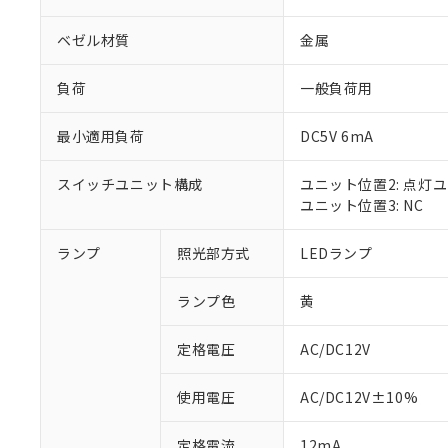
ベゼル材質
金属
負荷
一般負荷用
最小適用負荷
DC5V 6mA
スイッチユニット構成
ユニット位置2: 点灯
ユニット位置3: NC
ランプ
照光部方式
LEDランプ
※1 対応状況
ランプ色
黄
対応済み：EU
対応予定：EU R
対応予定なし：EU
定格電圧
AC/DC12V
調査・確認中：EU
ご利用条件
非該当品：ライセ
使用電圧
AC/DC12V±10%
※1 中国RoHS
仕入先様の事情に
があります。
以下の条件をお読
定格電流
12mA
「○」：最大均質