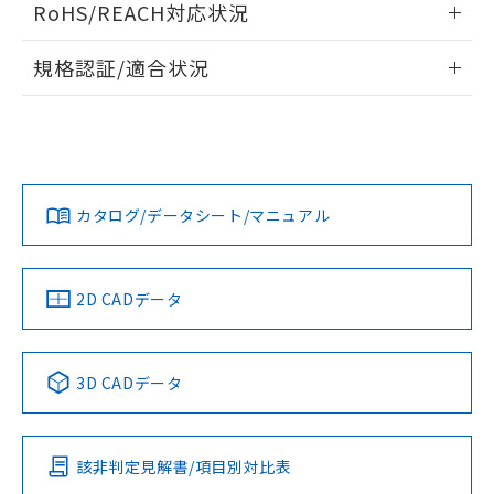
RoHS/REACH対応状況
ドすることができます。
情報更新：2026/7/29
規格認証/適合状況
ログイン/会員登録
EU RoHS
注意事項・凡例
A30NL-MGM-TWA-G102-WDについての規格認証/適合状況に
ついては、「カスタマーサポートセンタ お客様相談室」また
は貴社担当オムロン営業員または販売店にお問い合わせくだ
対応状況
対応予定月
※1
※2
さい。
ダウンロードデータをご利用いただく前に、以下を必ずお読
みください。
カタログ/データシート/マニュアル
対応済み
ソフトウェアの使用条件
お問い合わせ
中国 RoHS
注意事項・凡例
2D CADデータ
中国 RoHS表
※1 ※2
3D CADデータ
Pb
Hg
Cd
Cr(VI)
該非判定見解書/項目別対比表
O
O
O
O