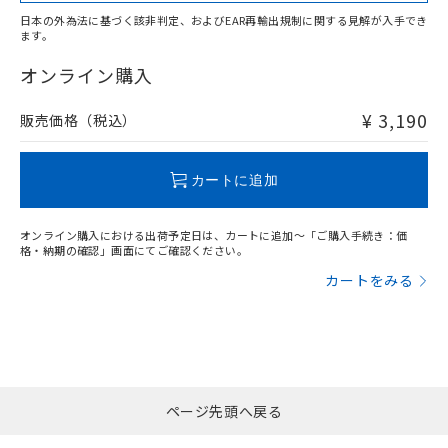
日本の外為法に基づく該非判定、およびEAR再輸出規制に関する見解が入手でき
ます。
"対応済み"や非含有の記載がされた商品であっても、流通
在庫等で未対応品が混在する可能性があります。
オンライン購入
非含有品が必要な際は、弊社営業部門もしくは販売店へお
問い合わせください。
¥ 3,190
販売価格（税込）
この製品のRoHS/REACH対応状況ページへ
カートに追加
オンライン購入における出荷予定日は、カートに追加～「ご購入手続き：価
格・納期の確認」画面にてご確認ください。
カートをみる
ページ先頭へ戻る