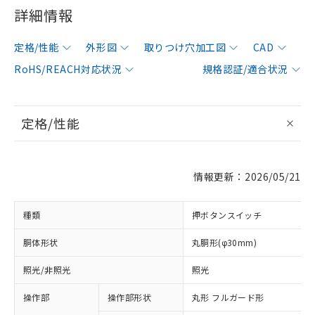
詳細情報
定格/性能
外形図
取りつけ穴加工図
CAD
RoHS/REACH対応状況
規格認証/適合状況
定格/性能
情報更新：2026/05/21
種類
押ボタンスイッチ
胴体形状
丸胴形(φ30mm)
照光/非照光
照光
操作部
操作部形状
丸形 フルガード形