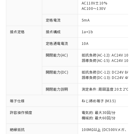
AC110V±10%
AC100～130V
定格電流
5mA
※1 対応状況
接点定格
接点構成
1a+1b
対応済み：EU RoHS指令（10物質）の
定格通電電流
10A
非含有に対応した製品が提供可能な商品で
す。
開閉能力(AC)
抵抗負荷(AC-12): AC24V 10A/A
対応予定：EU RoHS指令（10物質）の非含
誘導負荷(AC-15): AC24V 10A/AC
ご利用条件
有に対応した製品に切り替える予定のある
商品です。
開閉能力(DC)
抵抗負荷(DC-12): DC24V 8A/DC
対応予定なし：EU RoHS指令（10物質）の
誘導負荷(DC-13): DC24V 4A/DC
以下の条件をお読みいただき、同意のうえ
非含有に非対応の商品で、対応品を出す予
ご利用ください。
開閉能力説明
測定条件: 周囲温度 20±2℃、
定はありません。
調査・確認中：EU RoHS指令（10物質）の
本サービスは、当社制御機器事業取扱
端子仕様
※1 中国RoHS○×表
ねじ締め端子 (M3.5)
非含有の対応状況を調査中または確認中の
商品の当社在庫状況および標準価格
商品です。
(税抜)を提供させていただくもので
許容操作頻度
電気的: 最大30回/分
「○」：最大均質材料含有率が中国RoHSの
非該当品：ライセンス料など無形物で、有
す。
機械的: 最大60回/分
基準値以下であることを示します。
害物質有無と関係のない商品です。
当社制御機器事業取扱商品の中には、
「×」：最大均質材料含有率が中国RoHSの
仕入先様の事情により、非含有部品として
絶縁抵抗
100MΩ以上 (DC500Vメガ、
本サービスの対象外となる商品もある
基準値を超えていることを示します。
いたものが、含有品と判明した場合などや