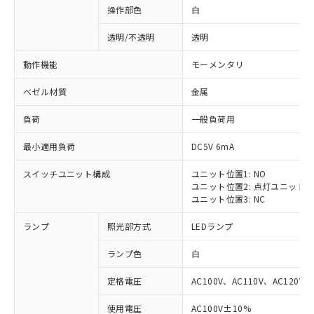
操作部色
白
透明/不透明
透明
動作機能
モーメンタリ
ベゼル材質
金属
負荷
一般負荷用
最小適用負荷
DC5V 6mA
スイッチユニット構成
ユニット位置1: NO
ユニット位置2: 点灯ユニット
ユニット位置3: NC
ランプ
照光部方式
LEDランプ
ランプ色
白
定格電圧
AC100V、AC110V、AC120V
使用電圧
AC100V±10%