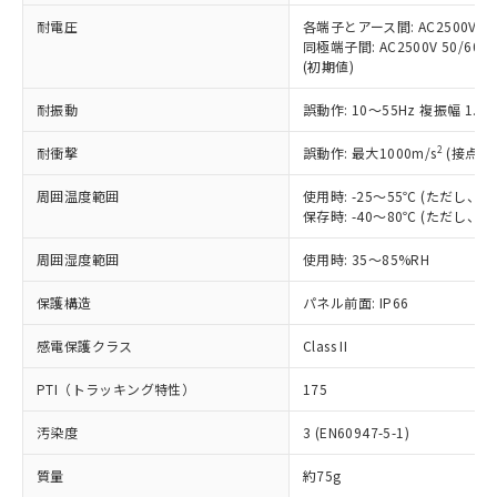
当社は、これら貴社製品のうち、外国
ことをご了承ください。
「－」：未確認です。当社販売部門へお問
むを得ず変更することがあります。
為替および外国貿易法に定める商品
耐電圧
各端子とアース間: AC2500V 50/
在庫状況および標準価格照会結果は、
い合わせください。
同極端子間: AC2500V 50/60
（以下｢規制貨物等」という）を輸出
記載している更新日時点での社内デー
(初期値)
*EU RoHS指令（10物質）：
または国外への提供する場合は、日本
記
タに基づき作成されるものであり、閲
説明
鉛(Pb) 1000ppm以下、 水銀(Hg) 1000ppm以下、 カド
*中国RoHS10物質の基準値 (GB/T26572)：
国政府の輸出許可(または役務取引許
号
覧された時点での実際の在庫および標
ミウム(Cd) 100ppm以下、
Pb(鉛) :1000ppm、 Hg(水銀) : 1000ppm、 Cd(カドミウ
耐振動
誤動作: 10～55Hz 複振幅 1.
可)を取得するなどの必要な手続きを
六価クロム(Cr(Ⅵ)) 1000ppm以下、ポリ臭化ビフェニル
ム) : 100ppm、
準価格とは異なる場合があることをご
類(PBB) 1000ppm以下、ポリ臭化ジフェニルエーテル類
Cr(Ⅵ)(六価クロム) : 1000ppm、 PBBs(ポリ臭化ビフェ
とります。
了承ください。
2
耐衝撃
(PBDE) 1000ppm以下、フタル酸ビス(2-エチルヘキシ
誤動作: 最大1000m/s
(接点開
○
一定数以上の在庫あり
ニル類) : 1000ppm、 PBDEs(ポリ臭化ジフェニルエーテ
当社は規制貨物を破棄する場合は、完
ル) (DEHP)(別名：DOP) 1000ppm以下、フタル酸ブチ
正式な納期状況および標準価格はお客
ル類) : 1000ppm、
ルベンジル（BBP） 1000ppm以下、フタル酸ジブチル
全に破砕するなど、違法に輸出されな
DBP(フタル酸ジブチル) : 1000ppm、 DIBP(フタル酸ジ
様のお取引先、またはお客様担当のオ
周囲温度範囲
使用時: -25～55℃ (ただし
（DBP） 1000ppm以下、フタル酸ジイソブチル
イソブチル) : 1000ppm、 BBP(フタル酸ブチルベンジ
△
一定数には満たないが在庫あり
いよう必要な手段を講じます。
保存時: -40～80℃ (ただし
ムロン制御機器販売店・当社販売員に
(DIBP) 1000ppm以下
ル) : 1000ppm、
当社は貴社製品を、核兵器、ミサイ
但し、RoHS指令で産業用監視および制御機器に対する
DEHP(フタル酸ビス(2-エチルヘキシル)) : 1000ppm
ご相談ください。
適用除外項目は除く。
ル、化学兵器、生物兵器またはその他
周囲湿度範囲
使用時: 35～85%RH
－
在庫なし(最新の在庫状況につ
オムロン制御機器販売店や当社販売拠
フタル酸エステル類の４物質については閾値を超える意
武器並びにこれらの製造装置等に一切
いては、お客様のお取引先、ま
図的な使用がないことを確認しています。
点は「
販売ネットワーク
」をご確認
※2 環境保護使用期限
保護構造
パネル前面: IP66
使用いたしません。
たはお客様担当のオムロン制御
ください。
当社は、貴社製品を第三者に販売する
機器販売店・当社販売員にご確
在庫状況および標準価格結果を当社の
感電保護クラス
Class II
※2 対応予定月
「ｅ」：有害物質（10物質）のすべてが基
場合は、上記1、2および3の内容を当
認ください)
事前の承諾なく第三者に漏洩または開
準値以下であることを示します。
該第三者に通知します。また当社は、
示しないようお願いします。
PTI（トラッキング特性）
175
部品在庫の切り替え状況などにより、予定
「10」：通常の使用状況下において有害物
販売先および販売に係わる関係者が違
マイパーツ機能（部品リスト作成サー
空
受注生産機種、また在庫状況の
月が前後することがあります。
質が外部に漏えいし、環境に深刻な影響を
法に輸出するおそれがある場合は、取
ビス）をご利用いただくには、I-Web
白
情報を公開していない機種
汚染度
3 (EN60947-5-1)
及ぼさない年数を意味します。
り引きをいたしません。
メンバーズにご登録されている必要が
「－」：未確認です。当社販売部門へお問
あります。
質量
約75g
い合わせください。