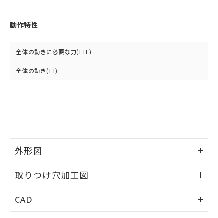
お客様が当ウェブサイト上で当社にご
※3 非含有証明書ダウンロード
登録された部品リストについて、当社
および当社の共同利用者が、当社の製
動作特性
下記の非含有証明書をダウンロードするこ
品・サービスに関するお客様との取
とができます。
合意する
キャンセル
引・商談に必要な範囲で利用すること
全体の動きに必要な力(TTF)
をご了承ください。
EU RoHS指令（10物質）の非含有証明書
※当社の共同利用者とは、
"個人情報
51物質の非含有証明書（当社基準）
全体の動き(TT)
の共同利用に関して"
の「1.共同利
※本証明書は発行日時点で非含有を証明す
用者の範囲」に記載されている法人を
るもので、過去に遡って非含有を証明する
指します。
ものではありません。
また、RoHS指令のフタル酸エステル類４
物質の対応では、対応完了までの期間は出
荷製品に未対応品が混在することから備考
欄に対応日を記載しておりました。
外形図
既に当社にて対応品への在庫切替を完了
していることから、特段のことがない限
情報更新：2026/05/21
り、2022年1月12日より割愛しておりま
取りつけ穴加工図
す。
情報更新：2026/05/21
CAD
ログイン/会員登録いただくと、CADデータをダウンロー