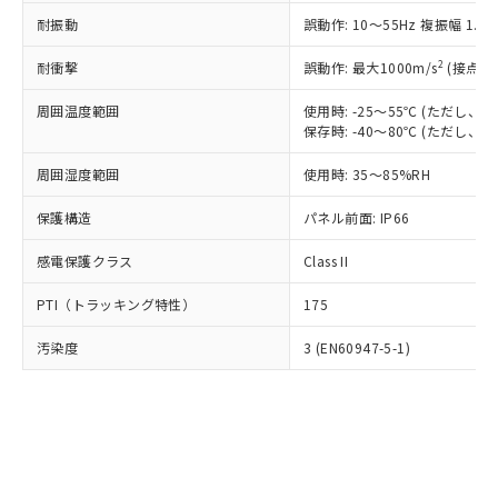
○
一定数以上の在庫あり
ニル類) : 1000ppm、 PBDEs(ポリ臭化ジフェニルエーテ
当社は規制貨物を破棄する場合は、完
ル) (DEHP)(別名：DOP) 1000ppm以下、フタル酸ブチ
正式な納期状況および標準価格はお客
ル類) : 1000ppm、
耐振動
誤動作: 10～55Hz 複振幅 1.
ルベンジル（BBP） 1000ppm以下、フタル酸ジブチル
全に破砕するなど、違法に輸出されな
DBP(フタル酸ジブチル) : 1000ppm、 DIBP(フタル酸ジ
様のお取引先、またはお客様担当のオ
（DBP） 1000ppm以下、フタル酸ジイソブチル
イソブチル) : 1000ppm、 BBP(フタル酸ブチルベンジ
△
一定数には満たないが在庫あり
いよう必要な手段を講じます。
ムロン制御機器販売店・当社販売員に
(DIBP) 1000ppm以下
2
耐衝撃
ル) : 1000ppm、
誤動作: 最大1000m/s
(接点開
当社は貴社製品を、核兵器、ミサイ
但し、RoHS指令で産業用監視および制御機器に対する
DEHP(フタル酸ビス(2-エチルヘキシル)) : 1000ppm
ご相談ください。
適用除外項目は除く。
ル、化学兵器、生物兵器またはその他
－
在庫なし(最新の在庫状況につ
オムロン制御機器販売店や当社販売拠
周囲温度範囲
使用時: -25～55℃ (ただし
フタル酸エステル類の４物質については閾値を超える意
武器並びにこれらの製造装置等に一切
いては、お客様のお取引先、ま
図的な使用がないことを確認しています。
保存時: -40～80℃ (ただし
点は「
販売ネットワーク
」をご確認
※2 環境保護使用期限
使用いたしません。
たはお客様担当のオムロン制御
ください。
当社は、貴社製品を第三者に販売する
周囲湿度範囲
使用時: 35～85%RH
機器販売店・当社販売員にご確
在庫状況および標準価格結果を当社の
※2 対応予定月
「ｅ」：有害物質（10物質）のすべてが基
場合は、上記1、2および3の内容を当
認ください)
事前の承諾なく第三者に漏洩または開
準値以下であることを示します。
保護構造
パネル前面: IP66
該第三者に通知します。また当社は、
示しないようお願いします。
部品在庫の切り替え状況などにより、予定
「10」：通常の使用状況下において有害物
販売先および販売に係わる関係者が違
マイパーツ機能（部品リスト作成サー
空
受注生産機種、また在庫状況の
感電保護クラス
Class II
月が前後することがあります。
質が外部に漏えいし、環境に深刻な影響を
法に輸出するおそれがある場合は、取
ビス）をご利用いただくには、I-Web
白
情報を公開していない機種
及ぼさない年数を意味します。
り引きをいたしません。
メンバーズにご登録されている必要が
PTI（トラッキング特性）
175
「－」：未確認です。当社販売部門へお問
あります。
い合わせください。
お客様が当ウェブサイト上で当社にご
汚染度
3 (EN60947-5-1)
※3 非含有証明書ダウンロード
登録された部品リストについて、当社
および当社の共同利用者が、当社の製
下記の非含有証明書をダウンロードするこ
品・サービスに関するお客様との取
とができます。
合意する
キャンセル
引・商談に必要な範囲で利用すること
をご了承ください。
EU RoHS指令（10物質）の非含有証明書
※当社の共同利用者とは、
"個人情報