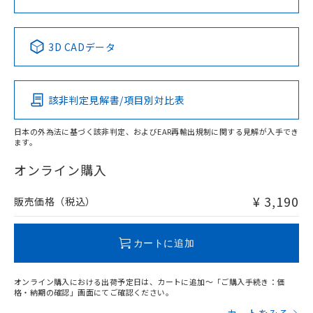
中国 RoHS表
※1 ※2
3D CADデータ
Pb
Hg
Cd
Cr(VI)
該非判定見解書/項目別対比表
X
O
O
O
日本の外為法に基づく該非判定、およびEAR再輸出規制に関する見解が入手でき
ます。
"対応済み"や非含有の記載がされた商品であっても、流通
在庫等で未対応品が混在する可能性があります。
オンライン購入
非含有品が必要な際は、弊社営業部門もしくは販売店へお
問い合わせください。
¥ 3,190
販売価格（税込）
この製品のRoHS/REACH対応状況ページへ
カートに追加
オンライン購入における出荷予定日は、カートに追加～「ご購入手続き：価
格・納期の確認」画面にてご確認ください。