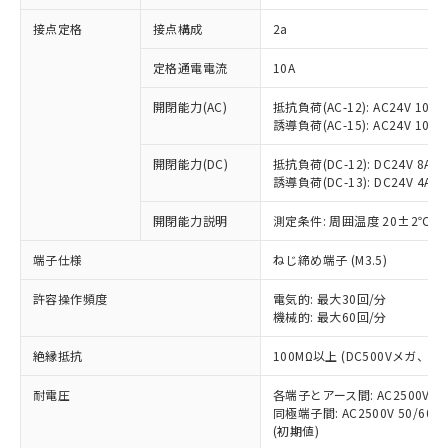
非含有に対応した製品が提供可能な商品で
接点定格
接点構成
2a
す。
対応予定：EU RoHS指令（10物質）の非含
ご利用条件
定格通電電流
10A
有に対応した製品に切り替える予定のある
商品です。
開閉能力(AC)
抵抗負荷(AC-12): AC24V 10A/A
対応予定なし：EU RoHS指令（10物質）の
誘導負荷(AC-15): AC24V 10A/AC
以下の条件をお読みいただき、同意のうえ
非含有に非対応の商品で、対応品を出す予
ご利用ください。
定はありません。
開閉能力(DC)
抵抗負荷(DC-12): DC24V 8A/DC
調査・確認中：EU RoHS指令（10物質）の
誘導負荷(DC-13): DC24V 4A/DC
本サービスは、当社制御機器事業取扱
※1 中国RoHS○×表
非含有の対応状況を調査中または確認中の
商品の当社在庫状況および標準価格
開閉能力説明
測定条件: 周囲温度 20±2℃、
商品です。
(税抜)を提供させていただくもので
「○」：最大均質材料含有率が中国RoHSの
非該当品：ライセンス料など無形物で、有
す。
端子仕様
ねじ締め端子 (M3.5)
基準値以下であることを示します。
害物質有無と関係のない商品です。
当社制御機器事業取扱商品の中には、
「×」：最大均質材料含有率が中国RoHSの
仕入先様の事情により、非含有部品として
本サービスの対象外となる商品もある
許容操作頻度
電気的: 最大30回/分
基準値を超えていることを示します。
いたものが、含有品と判明した場合などや
当社は、これら貴社製品のうち、外国
ことをご了承ください。
機械的: 最大60回/分
「－」：未確認です。当社販売部門へお問
むを得ず変更することがあります。
為替および外国貿易法に定める商品
在庫状況および標準価格照会結果は、
い合わせください。
（以下｢規制貨物等」という）を輸出
絶縁抵抗
100MΩ以上 (DC500Vメガ、
記載している更新日時点での社内デー
*EU RoHS指令（10物質）：
または国外への提供する場合は、日本
記
タに基づき作成されるものであり、閲
説明
鉛(Pb) 1000ppm以下、 水銀(Hg) 1000ppm以下、 カド
*中国RoHS10物質の基準値 (GB/T26572)：
国政府の輸出許可(または役務取引許
耐電圧
各端子とアース間: AC2500V 50/
号
覧された時点での実際の在庫および標
ミウム(Cd) 100ppm以下、
Pb(鉛) :1000ppm、 Hg(水銀) : 1000ppm、 Cd(カドミウ
同極端子間: AC2500V 50/60
可)を取得するなどの必要な手続きを
六価クロム(Cr(Ⅵ)) 1000ppm以下、ポリ臭化ビフェニル
ム) : 100ppm、
準価格とは異なる場合があることをご
類(PBB) 1000ppm以下、ポリ臭化ジフェニルエーテル類
(初期値)
Cr(Ⅵ)(六価クロム) : 1000ppm、 PBBs(ポリ臭化ビフェ
とります。
了承ください。
(PBDE) 1000ppm以下、フタル酸ビス(2-エチルヘキシ