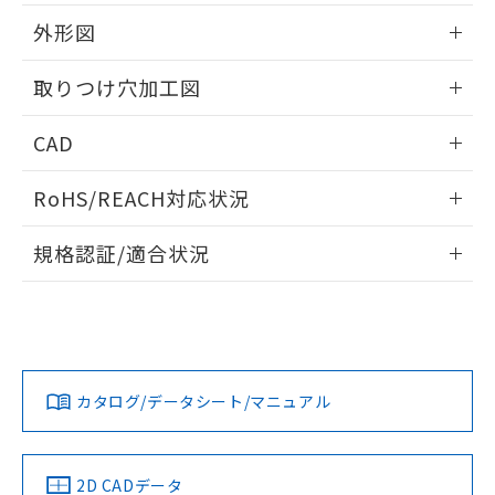
51物質の非含有証明書（当社基準）
の共同利用に関して"
の「1.共同利
※本証明書は発行日時点で非含有を証明す
外形図
用者の範囲」に記載されている法人を
るもので、過去に遡って非含有を証明する
指します。
ものではありません。
情報更新：2026/05/21
取りつけ穴加工図
また、RoHS指令のフタル酸エステル類４
物質の対応では、対応完了までの期間は出
情報更新：2026/05/21
CAD
荷製品に未対応品が混在することから備考
欄に対応日を記載しておりました。
ログイン/会員登録いただくと、CADデータをダウンロー
既に当社にて対応品への在庫切替を完了
RoHS/REACH対応状況
ドすることができます。
していることから、特段のことがない限
り、2022年1月12日より割愛しておりま
情報更新：2026/7/29
規格認証/適合状況
す。
ログイン/会員登録
EU RoHS
注意事項・凡例
A30NL-MGM-TWA-G101-YBについての規格認証/適合状況に
ついては、「カスタマーサポートセンタ お客様相談室」また
は貴社担当オムロン営業員または販売店にお問い合わせくだ
対応状況
対応予定月
※1
※2
さい。
ダウンロードデータをご利用いただく前に、以下を必ずお読
みください。
カタログ/データシート/マニュアル
対応済み
ソフトウェアの使用条件
お問い合わせ
中国 RoHS
注意事項・凡例
2D CADデータ