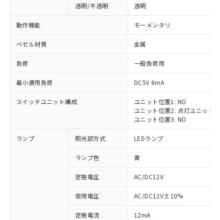
透明/不透明
透明
動作機能
モーメンタリ
ベゼル材質
金属
負荷
一般負荷用
最小適用負荷
DC5V 6mA
スイッチユニット構成
ユニット位置1: NO
ユニット位置2: 点灯ユニット
ユニット位置3: NO
ランプ
照光部方式
LEDランプ
ランプ色
黄
定格電圧
AC/DC12V
※1 対応状況
使用電圧
AC/DC12V±10%
定格電流
12mA
対応済み：EU RoHS指令（10物質）の