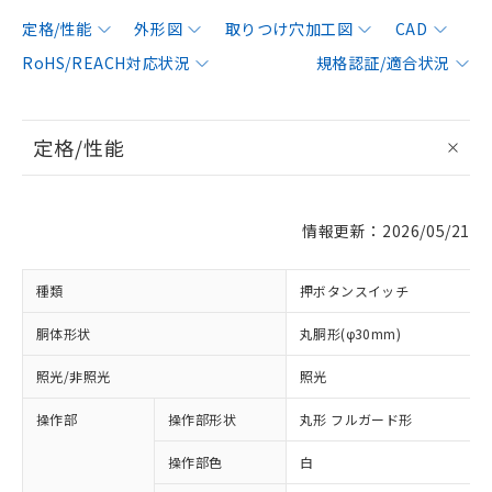
定格/性能
外形図
取りつけ穴加工図
CAD
RoHS/REACH対応状況
規格認証/適合状況
定格/性能
情報更新：2026/05/21
種類
押ボタンスイッチ
胴体形状
丸胴形(φ30mm)
照光/非照光
照光
操作部
操作部形状
丸形 フルガード形
操作部色
白