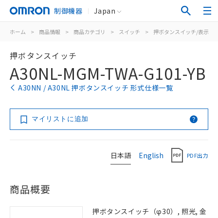
制御機器
Japan
ホーム
>
商品情報
>
商品カテゴリ
>
スイッチ
>
押ボタンスイッチ/表示灯
押ボタンスイッチ
A30NL-MGM-TWA-G101-YB
A30NN / A30NL 押ボタンスイッチ 形式仕様一覧
マイリストに追加
日本語
English
PDF出力
商品概要
押ボタンスイッチ（φ30）, 照光, 金