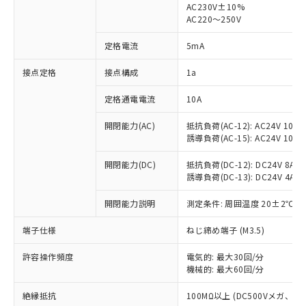
AC230V±10%
AC220～250V
対応済み：EU RoHS指令（10物質）の
非含有に対応した製品が提供可能な商品で
定格電流
5mA
す。
対応予定：EU RoHS指令（10物質）の非含
接点定格
接点構成
1a
ご利用条件
有に対応した製品に切り替える予定のある
商品です。
定格通電電流
10A
対応予定なし：EU RoHS指令（10物質）の
以下の条件をお読みいただき、同意のうえ
非含有に非対応の商品で、対応品を出す予
開閉能力(AC)
抵抗負荷(AC-12): AC24V 10A/A
ご利用ください。
定はありません。
誘導負荷(AC-15): AC24V 10A/AC
調査・確認中：EU RoHS指令（10物質）の
本サービスは、当社制御機器事業取扱
※1 中国RoHS○×表
非含有の対応状況を調査中または確認中の
開閉能力(DC)
抵抗負荷(DC-12): DC24V 8A/DC
商品の当社在庫状況および標準価格
誘導負荷(DC-13): DC24V 4A/DC
商品です。
(税抜)を提供させていただくもので
「○」：最大均質材料含有率が中国RoHSの
非該当品：ライセンス料など無形物で、有
す。
開閉能力説明
測定条件: 周囲温度 20±2℃、
基準値以下であることを示します。
害物質有無と関係のない商品です。
当社制御機器事業取扱商品の中には、
「×」：最大均質材料含有率が中国RoHSの
仕入先様の事情により、非含有部品として
本サービスの対象外となる商品もある
端子仕様
ねじ締め端子 (M3.5)
基準値を超えていることを示します。
いたものが、含有品と判明した場合などや
当社は、これら貴社製品のうち、外国
ことをご了承ください。
「－」：未確認です。当社販売部門へお問
むを得ず変更することがあります。
為替および外国貿易法に定める商品
在庫状況および標準価格照会結果は、
許容操作頻度
電気的: 最大30回/分
い合わせください。
（以下｢規制貨物等」という）を輸出
機械的: 最大60回/分
記載している更新日時点での社内デー
*EU RoHS指令（10物質）：
または国外への提供する場合は、日本
記
タに基づき作成されるものであり、閲
説明
鉛(Pb) 1000ppm以下、 水銀(Hg) 1000ppm以下、 カド
*中国RoHS10物質の基準値 (GB/T26572)：
国政府の輸出許可(または役務取引許
絶縁抵抗
100MΩ以上 (DC500Vメガ、
号
覧された時点での実際の在庫および標
ミウム(Cd) 100ppm以下、
Pb(鉛) :1000ppm、 Hg(水銀) : 1000ppm、 Cd(カドミウ