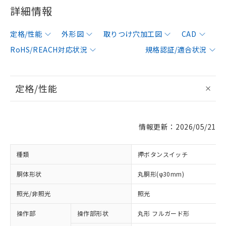
詳細情報
定格/性能
外形図
取りつけ穴加工図
CAD
RoHS/REACH対応状況
規格認証/適合状況
定格/性能
情報更新：2026/05/21
種類
押ボタンスイッチ
胴体形状
丸胴形(φ30mm)
照光/非照光
照光
操作部
操作部形状
丸形 フルガード形