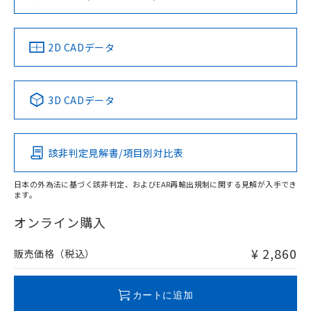
ソフトウェアの使用条件
お問い合わせ
中国 RoHS
注意事項・凡例
2D CADデータ
中国 RoHS表
※1 ※2
3D CADデータ
Pb
Hg
Cd
Cr(VI)
該非判定見解書/項目別対比表
O
O
O
O
日本の外為法に基づく該非判定、およびEAR再輸出規制に関する見解が入手でき
ます。
"対応済み"や非含有の記載がされた商品であっても、流通
在庫等で未対応品が混在する可能性があります。
オンライン購入
非含有品が必要な際は、弊社営業部門もしくは販売店へお
問い合わせください。
¥ 2,860
販売価格（税込）
この製品のRoHS/REACH対応状況ページへ
カートに追加