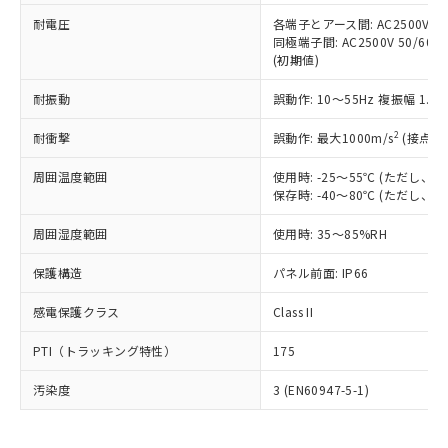
可)を取得するなどの必要な手続きを
六価クロム(Cr(Ⅵ)) 1000ppm以下、ポリ臭化ビフェニル
ム) : 100ppm、
準価格とは異なる場合があることをご
類(PBB) 1000ppm以下、ポリ臭化ジフェニルエーテル類
耐電圧
各端子とアース間: AC2500V 50/
Cr(Ⅵ)(六価クロム) : 1000ppm、 PBBs(ポリ臭化ビフェ
とります。
了承ください。
(PBDE) 1000ppm以下、フタル酸ビス(2-エチルヘキシ
○
一定数以上の在庫あり
ニル類) : 1000ppm、 PBDEs(ポリ臭化ジフェニルエーテ
同極端子間: AC2500V 50/60
当社は規制貨物を破棄する場合は、完
ル) (DEHP)(別名：DOP) 1000ppm以下、フタル酸ブチ
正式な納期状況および標準価格はお客
ル類) : 1000ppm、
(初期値)
ルベンジル（BBP） 1000ppm以下、フタル酸ジブチル
全に破砕するなど、違法に輸出されな
DBP(フタル酸ジブチル) : 1000ppm、 DIBP(フタル酸ジ
様のお取引先、またはお客様担当のオ
（DBP） 1000ppm以下、フタル酸ジイソブチル
イソブチル) : 1000ppm、 BBP(フタル酸ブチルベンジ
△
一定数には満たないが在庫あり
いよう必要な手段を講じます。
ムロン制御機器販売店・当社販売員に
(DIBP) 1000ppm以下
耐振動
誤動作: 10～55Hz 複振幅 1.
ル) : 1000ppm、
当社は貴社製品を、核兵器、ミサイ
但し、RoHS指令で産業用監視および制御機器に対する
DEHP(フタル酸ビス(2-エチルヘキシル)) : 1000ppm
ご相談ください。
適用除外項目は除く。
ル、化学兵器、生物兵器またはその他
－
在庫なし(最新の在庫状況につ
2
オムロン制御機器販売店や当社販売拠
耐衝撃
誤動作: 最大1000m/s
(接点開
フタル酸エステル類の４物質については閾値を超える意
武器並びにこれらの製造装置等に一切
いては、お客様のお取引先、ま
図的な使用がないことを確認しています。
点は「
販売ネットワーク
」をご確認
※2 環境保護使用期限
使用いたしません。
たはお客様担当のオムロン制御
周囲温度範囲
使用時: -25～55℃ (ただし
ください。
当社は、貴社製品を第三者に販売する
保存時: -40～80℃ (ただし
機器販売店・当社販売員にご確
在庫状況および標準価格結果を当社の
※2 対応予定月
「ｅ」：有害物質（10物質）のすべてが基
場合は、上記1、2および3の内容を当
認ください)
事前の承諾なく第三者に漏洩または開
準値以下であることを示します。
周囲湿度範囲
使用時: 35～85%RH
該第三者に通知します。また当社は、
示しないようお願いします。
部品在庫の切り替え状況などにより、予定
「10」：通常の使用状況下において有害物
販売先および販売に係わる関係者が違
マイパーツ機能（部品リスト作成サー
空
受注生産機種、また在庫状況の
保護構造
パネル前面: IP66
月が前後することがあります。
質が外部に漏えいし、環境に深刻な影響を
法に輸出するおそれがある場合は、取
ビス）をご利用いただくには、I-Web
白
情報を公開していない機種
及ぼさない年数を意味します。
り引きをいたしません。
メンバーズにご登録されている必要が
感電保護クラス
Class II
「－」：未確認です。当社販売部門へお問
あります。
い合わせください。
お客様が当ウェブサイト上で当社にご
PTI（トラッキング特性）
175
※3 非含有証明書ダウンロード
登録された部品リストについて、当社
および当社の共同利用者が、当社の製
汚染度
3 (EN60947-5-1)
下記の非含有証明書をダウンロードするこ
品・サービスに関するお客様との取
とができます。
合意する
キャンセル
引・商談に必要な範囲で利用すること