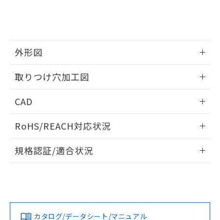
をご了承ください。
EU RoHS指令（10物質）の非含有証明書
※当社の共同利用者とは、
"個人情報
51物質の非含有証明書（当社基準）
の共同利用に関して"
の「1.共同利
※本証明書は発行日時点で非含有を証明す
用者の範囲」に記載されている法人を
るもので、過去に遡って非含有を証明する
指します。
ものではありません。
外形図
また、RoHS指令のフタル酸エステル類４
情報更新：2026/05/21
物質の対応では、対応完了までの期間は出
取りつけ穴加工図
荷製品に未対応品が混在することから備考
欄に対応日を記載しておりました。
情報更新：2026/05/21
CAD
既に当社にて対応品への在庫切替を完了
していることから、特段のことがない限
ログイン/会員登録いただくと、CADデータをダウンロー
り、2022年1月12日より割愛しておりま
RoHS/REACH対応状況
ドすることができます。
す。
情報更新：2026/7/29
規格認証/適合状況
ログイン/会員登録
EU RoHS
注意事項・凡例
A30NL-MGM-TWA-G100-WEについての規格認証/適合状況に
ついては、「カスタマーサポートセンタ お客様相談室」また
は貴社担当オムロン営業員または販売店にお問い合わせくだ
対応状況
対応予定月
※1
※2
さい。
ダウンロードデータをご利用いただく前に、以下を必ずお読
みください。
カタログ/データシート/マニュアル
対応済み