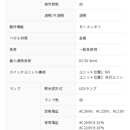
操作部色
白
透明/不透明
透明
動作機能
モーメンタリ
ベゼル材質
金属
負荷
一般負荷用
最小適用負荷
DC5V 6mA
スイッチユニット構成
ユニット位置1: NO
ユニット位置2: 点灯ユニット
ランプ
照光部方式
LEDランプ
ランプ色
白
定格電圧
AC200V、AC220V、AC230V、
使用電圧
AC200V±10%
※1 対応状況
AC220V±10%