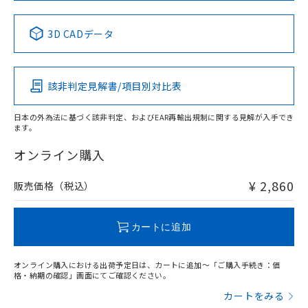
中国 RoHS表
※1 ※2
3D CADデータ
Pb
Hg
Cd
Cr(VI)
該非判定見解書/項目別対比表
X
O
O
O
日本の外為法に基づく該非判定、およびEAR再輸出規制に関する見解が入手でき
ます。
"対応済み"や非含有の記載がされた商品であっても、流通
在庫等で未対応品が混在する可能性があります。
オンライン購入
非含有品が必要な際は、弊社営業部門もしくは販売店へお
問い合わせください。
¥ 2,860
販売価格（税込）
この製品のRoHS/REACH対応状況ページへ
カートに追加
オンライン購入における出荷予定日は、カートに追加～「ご購入手続き：価
格・納期の確認」画面にてご確認ください。
カートをみる