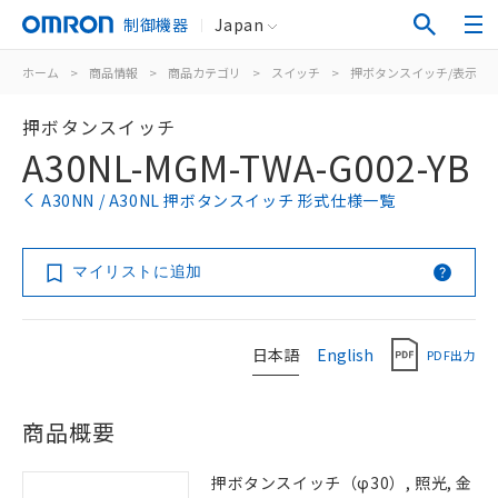
制御機器
Japan
ホーム
>
商品情報
>
商品カテゴリ
>
スイッチ
>
押ボタンスイッチ/表示灯
押ボタンスイッチ
A30NL-MGM-TWA-G002-YB
A30NN / A30NL 押ボタンスイッチ 形式仕様一覧
マイリストに追加
日本語
English
PDF出力
商品概要
押ボタンスイッチ（φ30）, 照光, 金