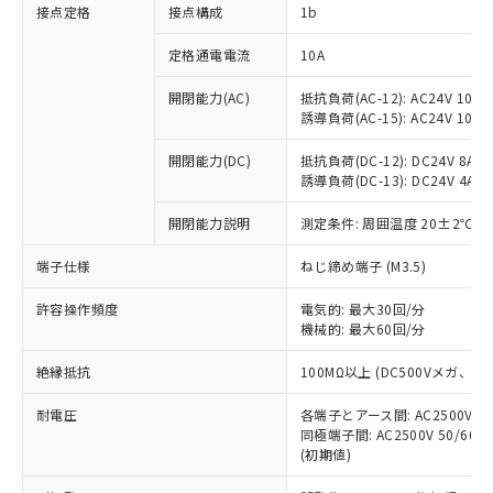
非含有に対応した製品が提供可能な商品で
接点定格
接点構成
1b
す。
対応予定：EU RoHS指令（10物質）の非含
定格通電電流
10A
ご利用条件
有に対応した製品に切り替える予定のある
商品です。
開閉能力(AC)
抵抗負荷(AC-12): AC24V 10A/A
誘導負荷(AC-15): AC24V 10A/AC
対応予定なし：EU RoHS指令（10物質）の
以下の条件をお読みいただき、同意のうえ
非含有に非対応の商品で、対応品を出す予
ご利用ください。
開閉能力(DC)
抵抗負荷(DC-12): DC24V 8A/DC
定はありません。
誘導負荷(DC-13): DC24V 4A/DC
調査・確認中：EU RoHS指令（10物質）の
本サービスは、当社制御機器事業取扱
※1 中国RoHS○×表
非含有の対応状況を調査中または確認中の
商品の当社在庫状況および標準価格
開閉能力説明
測定条件: 周囲温度 20±2℃、
商品です。
(税抜)を提供させていただくもので
「○」：最大均質材料含有率が中国RoHSの
非該当品：ライセンス料など無形物で、有
端子仕様
ねじ締め端子 (M3.5)
す。
基準値以下であることを示します。
害物質有無と関係のない商品です。
当社制御機器事業取扱商品の中には、
「×」：最大均質材料含有率が中国RoHSの
仕入先様の事情により、非含有部品として
許容操作頻度
電気的: 最大30回/分
本サービスの対象外となる商品もある
基準値を超えていることを示します。
いたものが、含有品と判明した場合などや
機械的: 最大60回/分
当社は、これら貴社製品のうち、外国
ことをご了承ください。
「－」：未確認です。当社販売部門へお問
むを得ず変更することがあります。
為替および外国貿易法に定める商品
在庫状況および標準価格照会結果は、
い合わせください。
絶縁抵抗
100MΩ以上 (DC500Vメガ、
（以下｢規制貨物等」という）を輸出
記載している更新日時点での社内デー
*EU RoHS指令（10物質）：
または国外への提供する場合は、日本
記
タに基づき作成されるものであり、閲
説明
耐電圧
鉛(Pb) 1000ppm以下、 水銀(Hg) 1000ppm以下、 カド
各端子とアース間: AC2500V 50/
*中国RoHS10物質の基準値 (GB/T26572)：
国政府の輸出許可(または役務取引許
号
覧された時点での実際の在庫および標
ミウム(Cd) 100ppm以下、
Pb(鉛) :1000ppm、 Hg(水銀) : 1000ppm、 Cd(カドミウ
同極端子間: AC2500V 50/60
可)を取得するなどの必要な手続きを
六価クロム(Cr(Ⅵ)) 1000ppm以下、ポリ臭化ビフェニル
ム) : 100ppm、
準価格とは異なる場合があることをご
(初期値)
類(PBB) 1000ppm以下、ポリ臭化ジフェニルエーテル類
Cr(Ⅵ)(六価クロム) : 1000ppm、 PBBs(ポリ臭化ビフェ
とります。
了承ください。
(PBDE) 1000ppm以下、フタル酸ビス(2-エチルヘキシ
○
一定数以上の在庫あり
ニル類) : 1000ppm、 PBDEs(ポリ臭化ジフェニルエーテ