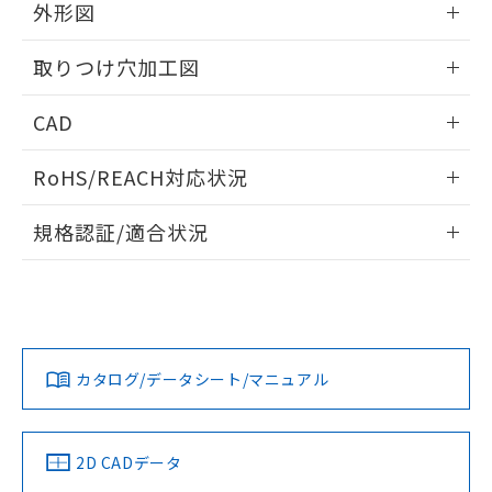
の共同利用に関して"
の「1.共同利
外形図
※本証明書は発行日時点で非含有を証明す
用者の範囲」に記載されている法人を
るもので、過去に遡って非含有を証明する
指します。
情報更新：2026/05/21
ものではありません。
取りつけ穴加工図
また、RoHS指令のフタル酸エステル類４
物質の対応では、対応完了までの期間は出
情報更新：2026/05/21
CAD
荷製品に未対応品が混在することから備考
欄に対応日を記載しておりました。
ログイン/会員登録いただくと、CADデータをダウンロー
RoHS/REACH対応状況
既に当社にて対応品への在庫切替を完了
ドすることができます。
していることから、特段のことがない限
情報更新：2026/7/29
り、2022年1月12日より割愛しておりま
規格認証/適合状況
す。
ログイン/会員登録
EU RoHS
注意事項・凡例
A30NL-MGM-TWA-G002-YBについての規格認証/適合状況に
ついては、「カスタマーサポートセンタ お客様相談室」また
は貴社担当オムロン営業員または販売店にお問い合わせくだ
対応状況
対応予定月
※1
※2
さい。
ダウンロードデータをご利用いただく前に、以下を必ずお読
みください。
カタログ/データシート/マニュアル
対応済み
ソフトウェアの使用条件
お問い合わせ
中国 RoHS
注意事項・凡例
2D CADデータ