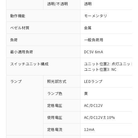
透明/不透明
透明
動作機能
モーメンタリ
ベゼル材質
金属
負荷
一般負荷用
最小適用負荷
DC5V 6mA
スイッチユニット構成
ユニット位置2: 点灯ユニット
ユニット位置3: NC
ランプ
照光部方式
LEDランプ
ランプ色
黄
定格電圧
AC/DC12V
使用電圧
AC/DC12V±10%
※1 対応状況
定格電流
12mA
対応済み：EU RoHS指令（10物質）の