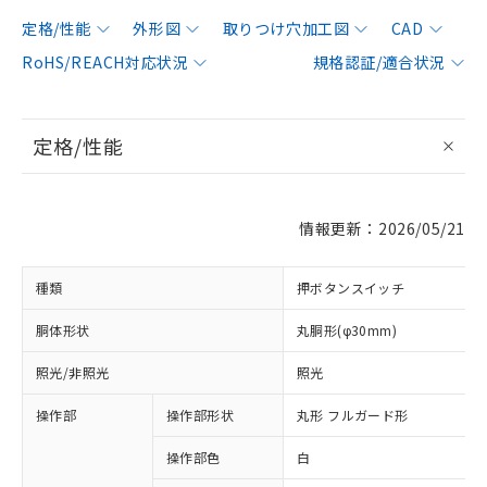
定格/性能
外形図
取りつけ穴加工図
CAD
RoHS/REACH対応状況
規格認証/適合状況
定格/性能
情報更新：2026/05/21
種類
押ボタンスイッチ
胴体形状
丸胴形(φ30mm)
照光/非照光
照光
操作部
操作部形状
丸形 フルガード形
操作部色
白