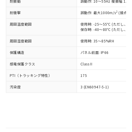
当社は規制貨物を破棄する場合は、完
耐振動
ル) (DEHP)(別名：DOP) 1000ppm以下、フタル酸ブチ
誤動作: 10～55Hz 複振幅 1.
正式な納期状況および標準価格はお客
ル類) : 1000ppm、
ルベンジル（BBP） 1000ppm以下、フタル酸ジブチル
全に破砕するなど、違法に輸出されな
DBP(フタル酸ジブチル) : 1000ppm、 DIBP(フタル酸ジ
様のお取引先、またはお客様担当のオ
（DBP） 1000ppm以下、フタル酸ジイソブチル
イソブチル) : 1000ppm、 BBP(フタル酸ブチルベンジ
△
一定数には満たないが在庫あり
いよう必要な手段を講じます。
2
耐衝撃
誤動作: 最大1000m/s
(接点開
ムロン制御機器販売店・当社販売員に
(DIBP) 1000ppm以下
ル) : 1000ppm、
当社は貴社製品を、核兵器、ミサイ
但し、RoHS指令で産業用監視および制御機器に対する
DEHP(フタル酸ビス(2-エチルヘキシル)) : 1000ppm
ご相談ください。
適用除外項目は除く。
周囲温度範囲
使用時: -25～55℃ (ただし
ル、化学兵器、生物兵器またはその他
－
在庫なし(最新の在庫状況につ
オムロン制御機器販売店や当社販売拠
フタル酸エステル類の４物質については閾値を超える意
保存時: -40～80℃ (ただし
武器並びにこれらの製造装置等に一切
いては、お客様のお取引先、ま
図的な使用がないことを確認しています。
点は「
販売ネットワーク
」をご確認
※2 環境保護使用期限
使用いたしません。
たはお客様担当のオムロン制御
ください。
周囲湿度範囲
使用時: 35～85%RH
当社は、貴社製品を第三者に販売する
機器販売店・当社販売員にご確
在庫状況および標準価格結果を当社の
※2 対応予定月
「ｅ」：有害物質（10物質）のすべてが基
場合は、上記1、2および3の内容を当
認ください)
事前の承諾なく第三者に漏洩または開
保護構造
パネル前面: IP66
準値以下であることを示します。
該第三者に通知します。また当社は、
示しないようお願いします。
部品在庫の切り替え状況などにより、予定
「10」：通常の使用状況下において有害物
販売先および販売に係わる関係者が違
マイパーツ機能（部品リスト作成サー
感電保護クラス
Class II
空
受注生産機種、また在庫状況の
月が前後することがあります。
質が外部に漏えいし、環境に深刻な影響を
法に輸出するおそれがある場合は、取
ビス）をご利用いただくには、I-Web
白
情報を公開していない機種
及ぼさない年数を意味します。
り引きをいたしません。
PTI（トラッキング特性）
175
メンバーズにご登録されている必要が
「－」：未確認です。当社販売部門へお問
あります。
い合わせください。
汚染度
3 (EN60947-5-1)
お客様が当ウェブサイト上で当社にご
※3 非含有証明書ダウンロード
登録された部品リストについて、当社
および当社の共同利用者が、当社の製
下記の非含有証明書をダウンロードするこ
品・サービスに関するお客様との取
とができます。
合意する
キャンセル
引・商談に必要な範囲で利用すること
をご了承ください。
EU RoHS指令（10物質）の非含有証明書
※当社の共同利用者とは、
"個人情報
51物質の非含有証明書（当社基準）