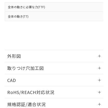
および当社の共同利用者が、当社の製
下記の非含有証明書をダウンロードするこ
品・サービスに関するお客様との取
全体の動きに必要な力(TTF)
とができます。
合意する
キャンセル
引・商談に必要な範囲で利用すること
をご了承ください。
全体の動き(TT)
EU RoHS指令（10物質）の非含有証明書
※当社の共同利用者とは、
"個人情報
51物質の非含有証明書（当社基準）
の共同利用に関して"
の「1.共同利
※本証明書は発行日時点で非含有を証明す
用者の範囲」に記載されている法人を
るもので、過去に遡って非含有を証明する
指します。
ものではありません。
また、RoHS指令のフタル酸エステル類４
物質の対応では、対応完了までの期間は出
荷製品に未対応品が混在することから備考
外形図
欄に対応日を記載しておりました。
情報更新：2026/05/21
既に当社にて対応品への在庫切替を完了
取りつけ穴加工図
していることから、特段のことがない限
り、2022年1月12日より割愛しておりま
情報更新：2026/05/21
CAD
す。
ログイン/会員登録いただくと、CADデータをダウンロー
RoHS/REACH対応状況
ドすることができます。
情報更新：2026/7/29
規格認証/適合状況