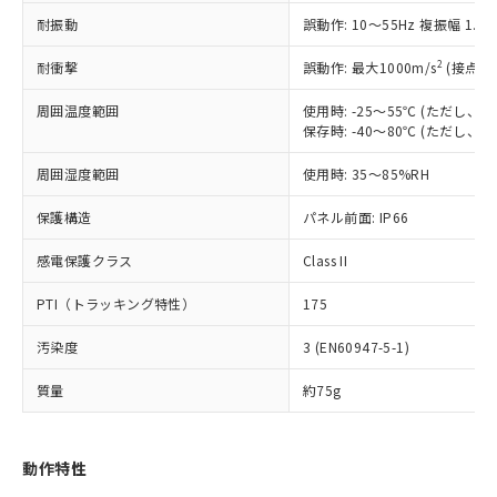
（以下｢規制貨物等」という）を輸出
記載している更新日時点での社内デー
耐振動
誤動作: 10～55Hz 複振幅 1.
*EU RoHS指令（10物質）：
または国外への提供する場合は、日本
記
タに基づき作成されるものであり、閲
説明
鉛(Pb) 1000ppm以下、 水銀(Hg) 1000ppm以下、 カド
*中国RoHS10物質の基準値 (GB/T26572)：
国政府の輸出許可(または役務取引許
号
覧された時点での実際の在庫および標
ミウム(Cd) 100ppm以下、
Pb(鉛) :1000ppm、 Hg(水銀) : 1000ppm、 Cd(カドミウ
2
耐衝撃
誤動作: 最大1000m/s
(接点開
可)を取得するなどの必要な手続きを
六価クロム(Cr(Ⅵ)) 1000ppm以下、ポリ臭化ビフェニル
ム) : 100ppm、
準価格とは異なる場合があることをご
類(PBB) 1000ppm以下、ポリ臭化ジフェニルエーテル類
Cr(Ⅵ)(六価クロム) : 1000ppm、 PBBs(ポリ臭化ビフェ
とります。
了承ください。
(PBDE) 1000ppm以下、フタル酸ビス(2-エチルヘキシ
周囲温度範囲
使用時: -25～55℃ (ただし
○
一定数以上の在庫あり
ニル類) : 1000ppm、 PBDEs(ポリ臭化ジフェニルエーテ
当社は規制貨物を破棄する場合は、完
ル) (DEHP)(別名：DOP) 1000ppm以下、フタル酸ブチ
正式な納期状況および標準価格はお客
ル類) : 1000ppm、
保存時: -40～80℃ (ただし
ルベンジル（BBP） 1000ppm以下、フタル酸ジブチル
全に破砕するなど、違法に輸出されな
DBP(フタル酸ジブチル) : 1000ppm、 DIBP(フタル酸ジ
様のお取引先、またはお客様担当のオ
（DBP） 1000ppm以下、フタル酸ジイソブチル
イソブチル) : 1000ppm、 BBP(フタル酸ブチルベンジ
△
一定数には満たないが在庫あり
いよう必要な手段を講じます。
周囲湿度範囲
使用時: 35～85%RH
ムロン制御機器販売店・当社販売員に
(DIBP) 1000ppm以下
ル) : 1000ppm、
当社は貴社製品を、核兵器、ミサイ
但し、RoHS指令で産業用監視および制御機器に対する
DEHP(フタル酸ビス(2-エチルヘキシル)) : 1000ppm
ご相談ください。
適用除外項目は除く。
ル、化学兵器、生物兵器またはその他
保護構造
パネル前面: IP66
－
在庫なし(最新の在庫状況につ
オムロン制御機器販売店や当社販売拠
フタル酸エステル類の４物質については閾値を超える意
武器並びにこれらの製造装置等に一切
いては、お客様のお取引先、ま
図的な使用がないことを確認しています。
点は「
販売ネットワーク
」をご確認
※2 環境保護使用期限
感電保護クラス
Class II
使用いたしません。
たはお客様担当のオムロン制御
ください。
当社は、貴社製品を第三者に販売する
機器販売店・当社販売員にご確
在庫状況および標準価格結果を当社の
PTI（トラッキング特性）
175
※2 対応予定月
「ｅ」：有害物質（10物質）のすべてが基
場合は、上記1、2および3の内容を当
認ください)
事前の承諾なく第三者に漏洩または開
準値以下であることを示します。
該第三者に通知します。また当社は、
示しないようお願いします。
汚染度
3 (EN60947-5-1)
部品在庫の切り替え状況などにより、予定
「10」：通常の使用状況下において有害物
販売先および販売に係わる関係者が違
マイパーツ機能（部品リスト作成サー
空
受注生産機種、また在庫状況の
月が前後することがあります。
質が外部に漏えいし、環境に深刻な影響を
法に輸出するおそれがある場合は、取
ビス）をご利用いただくには、I-Web
白
情報を公開していない機種
質量
約75g
及ぼさない年数を意味します。
り引きをいたしません。
メンバーズにご登録されている必要が
「－」：未確認です。当社販売部門へお問
あります。
い合わせください。
お客様が当ウェブサイト上で当社にご
動作特性
※3 非含有証明書ダウンロード
登録された部品リストについて、当社