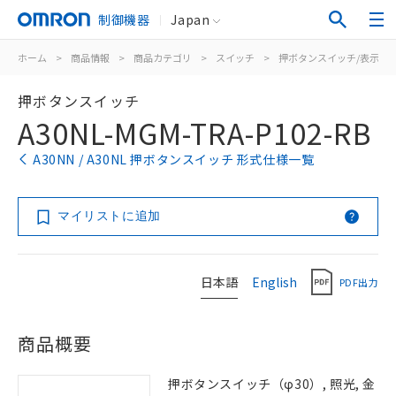
制御機器
Japan
ホーム
>
商品情報
>
商品カテゴリ
>
スイッチ
>
押ボタンスイッチ/表示灯
押ボタンスイッチ
A30NL-MGM-TRA-P102-RB
A30NN / A30NL 押ボタンスイッチ 形式仕様一覧
マイリストに追加
日本語
English
PDF出力
商品概要
押ボタンスイッチ（φ30）, 照光, 金