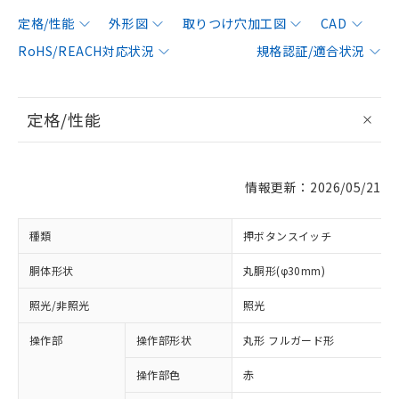
定格/性能
外形図
取りつけ穴加工図
CAD
RoHS/REACH対応状況
規格認証/適合状況
定格/性能
情報更新：2026/05/21
種類
押ボタンスイッチ
胴体形状
丸胴形(φ30mm)
照光/非照光
照光
操作部
操作部形状
丸形 フルガード形
操作部色
赤