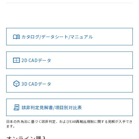
ログイン/会員登録
EU RoHS
注意事項・凡例
A30NL-MGM-TRA-P102-RBについての規格認証/適合状況に
ついては、「カスタマーサポートセンタ お客様相談室」また
は貴社担当オムロン営業員または販売店にお問い合わせくだ
対応状況
対応予定月
※1
※2
さい。
ダウンロードデータをご利用いただく前に、以下を必ずお読
みください。
カタログ/データシート/マニュアル
対応済み
ソフトウェアの使用条件
お問い合わせ
中国 RoHS
注意事項・凡例
2D CADデータ
中国 RoHS表
※1 ※2
3D CADデータ
Pb
Hg
Cd
Cr(VI)
該非判定見解書/項目別対比表
X
O
O
O
日本の外為法に基づく該非判定、およびEAR再輸出規制に関する見解が入手でき
ます。
"対応済み"や非含有の記載がされた商品であっても、流通
在庫等で未対応品が混在する可能性があります。
オンライン購入