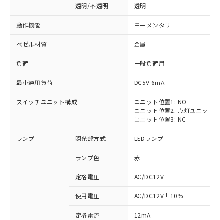
透明/不透明
透明
動作機能
モーメンタリ
ベゼル材質
金属
負荷
一般負荷用
最小適用負荷
DC5V 6mA
スイッチユニット構成
ユニット位置1: NO
ユニット位置2: 点灯ユニット
ユニット位置3: NC
ランプ
照光部方式
LEDランプ
ランプ色
赤
定格電圧
AC/DC12V
使用電圧
AC/DC12V±10%
定格電流
12mA