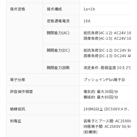
接点定格
接点構成
1a+1b
※1 対応状況
定格通電電流
10A
対応済み：EU RoHS指令（10物質）の
開閉能力(AC)
抵抗負荷(AC-12): AC24V 10A/A
非含有に対応した製品が提供可能な商品で
誘導負荷(AC-15): AC24V 10A/AC
す。
対応予定：EU RoHS指令（10物質）の非含
開閉能力(DC)
抵抗負荷(DC-12): DC24V 8A/DC
ご利用条件
有に対応した製品に切り替える予定のある
誘導負荷(DC-13): DC24V 4A/DC
商品です。
対応予定なし：EU RoHS指令（10物質）の
開閉能力説明
測定条件: 周囲温度 20±2℃、
以下の条件をお読みいただき、同意のうえ
非含有に非対応の商品で、対応品を出す予
ご利用ください。
端子仕様
プッシュインPlus端子台
定はありません。
調査・確認中：EU RoHS指令（10物質）の
本サービスは、当社制御機器事業取扱
※1 中国RoHS○×表
許容操作頻度
電気的: 最大30回/分
非含有の対応状況を調査中または確認中の
商品の当社在庫状況および標準価格
機械的: 最大60回/分
商品です。
(税抜)を提供させていただくもので
「○」：最大均質材料含有率が中国RoHSの
非該当品：ライセンス料など無形物で、有
す。
絶縁抵抗
100MΩ以上 (DC500Vメガ、
基準値以下であることを示します。
害物質有無と関係のない商品です。
当社制御機器事業取扱商品の中には、
「×」：最大均質材料含有率が中国RoHSの
仕入先様の事情により、非含有部品として
耐電圧
各端子とアース間: AC2500V 50/
本サービスの対象外となる商品もある
基準値を超えていることを示します。
いたものが、含有品と判明した場合などや
当社は、これら貴社製品のうち、外国
同極端子間: AC2500V 50/60
ことをご了承ください。
「－」：未確認です。当社販売部門へお問
むを得ず変更することがあります。
(初期値)
為替および外国貿易法に定める商品
在庫状況および標準価格照会結果は、
い合わせください。