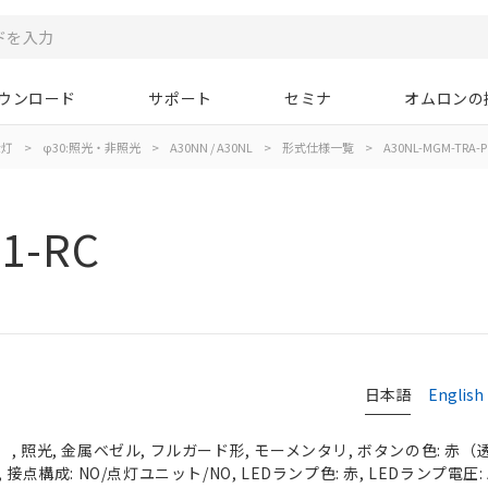
ウンロード
サポート
セミナ
オムロンの
示灯
>
φ30:照光・非照光
>
A30NN / A30NL
>
形式仕様一覧
>
A30NL-MGM-TRA-P
1-RC
日本語
English
 照光, 金属ベゼル, フルガード形, モーメンタリ, ボタンの色: 赤（透明）
接点構成: NO/点灯ユニット/NO, LEDランプ色: 赤, LEDランプ電圧: A