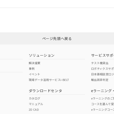
ログイン/会員登録
合状況については、「カスタマーサポートセンタ お客様相談室」または貴社
みください。
非含有証明書
※3
ページ先頭へ戻る
ダウンロードはこちら
ソリューション
サービスサポ
解決提案
テスト機貸出
事例
ロボティクスサ
イベント
日本語相談窓口
現場データ活用サービスi-BELT
輸出該非判定
I)
PBBs
PBDEs
DBP
ダウンロードセンタ
eラーニング
カタログ
eラーニングのご
マニュアル
コースを選んで受
O
O
O
2D CAD
eラーニングコー