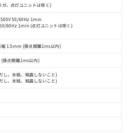
令のフタル酸エステル類４物質の対応では、対応完了までの期間は出
00Vメガ、点灯ユニットは除く)
備考欄に対応日を記載しておりました。
品への在庫切替を完了していることから、特段のことがない限り、20
0V 50/60Hz 1min
す。
 50/60Hz 1min (点灯ユニットは除く)
振幅 1.5mm (接点開離1ms以内)
2
(接点開離1ms以内)
 (ただし、氷結、結露しないこと)
 (ただし、氷結、結露しないこと)