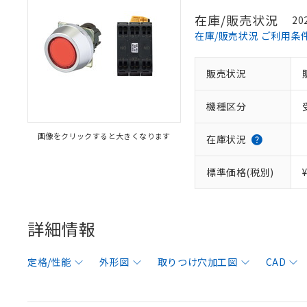
在庫/販売状況
20
在庫/販売状況 ご利用条
販売状況
機種区分
画像をクリックすると大きくなります
在庫状況
標準価格(税別)
詳細情報
定格/性能
外形図
取りつけ穴加工図
CAD