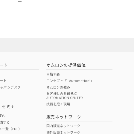
担当オムロン
お問い合わせ
ート
オムロンの提供価値
目指す姿
ポート
コンセプト「i-Automation!」
ジャパンデスク
オムロンの強み
お客様との共創拠点
AUTOMATION CENTER
DIBP
BBP
DEHP
環境保護
技術を磨く現場
・セミナ
使用期限
案内
販売ネットワーク
講する
O
O
O
10
国内販売ネットワーク
ス一覧（PDF）
海外販売ネットワーク