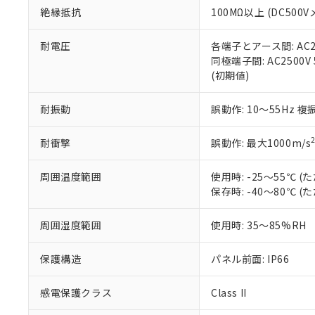
また、RoHS指
絶縁抵抗
100MΩ以上 (DC5
混在することから
既に当社にて対応
耐電圧
各端子とアース間: AC250
り割愛しておりま
同極端子間: AC2500V
(初期値)
耐振動
誤動作: 10～55Hz 複
耐衝撃
誤動作: 最大1000m/s
周囲温度範囲
使用時: -25～55℃
保存時: -40～80℃
周囲湿度範囲
使用時: 35～85%RH
保護構造
パネル前面: IP66
感電保護クラス
Class II