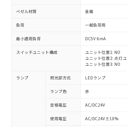
ベゼル材質
金属
負荷
一般負荷用
最小適用負荷
DC5V 6mA
スイッチユニット構成
ユニット位置1: NO
ユニット位置2: 点灯
ユニット位置3: NO
※1 対応状況
ランプ
照光部方式
LEDランプ
対応済み：EU
ランプ色
赤
対応予定：EU R
対応予定なし：EU
定格電圧
AC/DC24V
調査・確認中：EU
ご利用条件
非該当品：ライセ
※1 中国RoHS
使用電圧
AC/DC24V±10%
仕入先様の事情に
があります。
以下の条件をお読