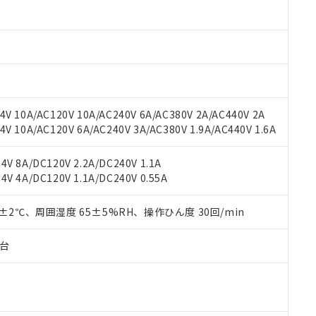
材料含有率が中国RoHSの基準値以下であることを示します。
材料含有率が中国RoHSの基準値を超えていることを示します。
、当社制御機器事業取扱商品の当社在庫状況および標準価格(税抜)
ら貴社製品のうち、外国為替および外国貿易法に定める商品（以下｢
質）：
す。当社販売部門へお問い合わせください。
 水銀(Hg) 1000ppm以下、 カドミウム(Cd) 100ppm以下、
たは国外への提供する場合は、日本国政府の輸出許可(または役務取
000ppm以下、ポリ臭化ビフェニル類(PBB) 1000ppm以下、ポリ臭化ジフェニルエーテル類(P
事業取扱商品の中には、本サービスの対象外となる商品もあること
手続きをとります。
キシル) (DEHP)(別名：DOP) 1000ppm以下、フタル酸ブチルベンジル（BBP） 100
(GB/T26572)：
以下、フタル酸ジイソブチル (DIBP) 1000ppm以下
び標準価格照会結果は、記載している更新日時点での社内データに
物を破棄する場合は、完全に破砕するなど、違法に輸出されないよ
(水銀) : 1000ppm、 Cd(カドミウム) : 100ppm、
業用監視および制御機器に対する適用除外項目は除く。
覧された時点での実際の在庫および標準価格とは異なる場合がある
1000ppm、 PBBs(ポリ臭化ビフェニル類) : 1000ppm、 PBDEs(ポリ臭化ジフェニルエーテル類
物質については閾値を超える意図的な使用がないことを確認しています。
上の在庫あり
 1000ppm、 DIBP(フタル酸ジイソブチル) : 1000ppm、 BBP(フタル酸ブチルベンジル) :
品を、核兵器、ミサイル、化学兵器、生物兵器またはその他武器並
チルヘキシル)) : 1000ppm
V 10A/AC120V 10A/AC240V 6A/AC380V 2A/AC440V 2A
況および標準価格はお客様のお取引先、またはお客様担当のオムロ
用いたしません。
 10A/AC120V 6A/AC240V 3A/AC380V 1.9A/AC440V 1.6A
ご相談ください。
は満たないが在庫あり
製品を第三者に販売する場合は、上記1、2および3の内容を当該第
機器販売店や当社販売拠点は「
販売ネットワーク
」をご確認くだ
販売先および販売に係わる関係者が違法に輸出するおそれがある場
用期限
び標準価格結果を当社の事前の承諾なく第三者に漏洩または開示し
え状況などにより、予定月が前後することがあります。
V 8A/DC120V 2.2A/DC240V 1.1A
(最新の在庫状況については、お客様のお取引先、またはお客様担当
V 4A/DC120V 1.1A/DC240V 0.55A
（10物質）のすべてが基準値以下であることを示します。
店・当社販売員にご確認ください)
能（部品リスト作成サービス）をご利用いただくには、I-Webメン
使用状況下において有害物質が外部に漏えいし、環境に深刻な影響を
あります。
0±2℃、周囲湿度 65±5%RH、操作ひん度 30回/min
機種、また在庫状況の情報を公開していない機種
ェブサイト上で当社にご登録された部品リストについて、当社およ
書ダウンロード
す。当社販売部門へお問い合わせください。
品・サービスに関するお客様との取引・商談に必要な範囲で利用す
合意する
キャンセル
子台
書をダウンロードすることができます。
利用者とは、
"個人情報の共同利用に関して"
の「1.共同利用者の
します。
10物質）の非含有証明書
明書（当社基準）
日時点で非含有を証明するもので、過去に遡って非含有を証明するも