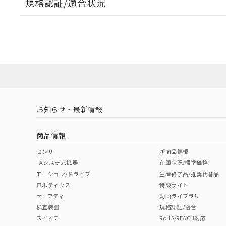
規格認証/適合状況
EU RoHS
注意事項・凡例
A30NL-MGM-TRA-P101-RCについての規格認証/適
営業員または販売店にお問い合わせください。
ダウンロードデータをご利用いただく前に、以下を必ずお読
対応状況
対応予定月
※1
※2
ソフトウェアの使用条件
対応済み
お知らせ・最新情報
中国 RoHS
注意事項・凡例
商品情報
中国 RoHS表
※1 ※2
センサ
新商品情報
FAシステム機器
在庫状況/標準価格
Pb
Hg
Cd
Cr(V
モーション/ドライブ
生産終了品/推奨代替品
ロボティクス
特設サイト
セーフティ
動画ライブラリ
検査装置
規格認証/適合
X
O
O
O
スイッチ
RoHS/REACH対応