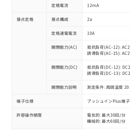
「○」：最大均質
定格電流
12mA
「×」：最大均質
本サービスは
当社は、これ
*EU RoHS指令（10物
「－」：未確認で
鉛(Pb) 1000ppm以下、
くものです。
う）を輸出ま
接点定格
接点構成
2a
記
説明
六価クロム(Cr(Ⅵ)) 1
当社制御機器
などの必要な
フタル酸ビス(2-エチルヘ
号
*中国RoHS10物質の基準値 
ル（DBP） 1000ppm
在庫状況およ
当社は規制貨
Pb(鉛) :1000ppm、 Hg
定格通電電流
10A
但し、RoHS指令で産
のであり、閲
ます。
Cr(Ⅵ)(六価クロム) : 
フタル酸エステル類の４
○
一定数以
DBP(フタル酸ジブチル) :
い。
当社は貴社製
DEHP(フタル酸ビス(2-エ
開閉能力(AC)
抵抗負荷(AC-12): AC24
正式な納期状
置等に一切使
誘導負荷(AC-15): AC24V
当社販売員に
※2 対応予定月
△
一定数に
当社は、貴社
オムロン制御
また当社は、
※2 環境保護使
在庫状況およ
部品在庫の切り替
たしません。
開閉能力(DC)
抵抗負荷(DC-12): DC24
－
在庫なし
す。
誘導負荷(DC-13): DC24
「ｅ」：有害物質
機器販売
マイパーツ機
「10」：通常の
ている必要が
味します。
開閉能力説明
測定条件: 周囲温度 2
空
受注生産
お客様が当ウ
※3 非含有証明
「－」：未確認で
白
が、当社の製
端子仕様
プッシュインPlus端
さい。
下記の非含有証明
※当社の共同
いる法人を指
許容操作頻度
電気的: 最大30回/分
EU RoHS指令（
機械的: 最大60回/分
51物質の非含有証
※本証明書は発行