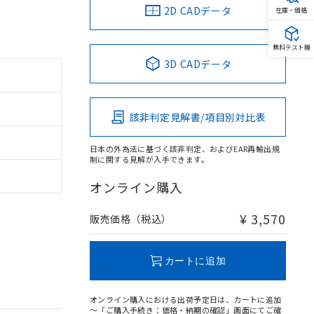
2D CADデータ
在庫・価格
無料テスト機
3D CADデータ
該非判定見解書/項目別対比表
日本の外為法に基づく該非判定、およびEAR再輸出規
制に関する見解が入手できます。
オンライン購入
¥ 3,570
販売価格（税込）
カートに追加
オンライン購入における出荷予定日は、カートに追加
～「ご購入手続き：価格・納期の確認」画面にてご確