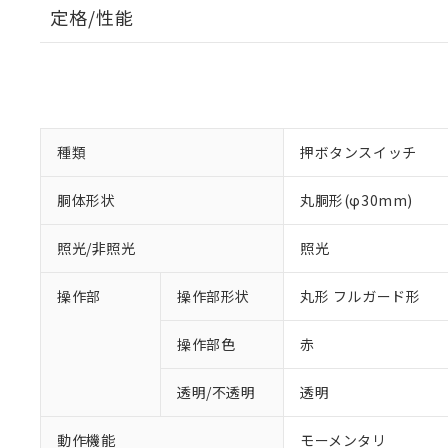
定格/性能
種類
押ボタンスイッチ
胴体形状
丸胴形(φ30mm)
照光/非照光
照光
操作部
操作部形状
丸形 フルガード形
操作部色
赤
透明/不透明
透明
動作機能
モーメンタリ