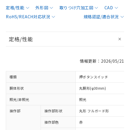
定格/性能
外形図
取りつけ穴加工図
CAD
RoHS/REACH対応状況
規格認証/適合状況
定格/性能
情報更新：2026/05/21
種類
押ボタンスイッチ
胴体形状
丸胴形(φ30mm)
照光/非照光
照光
操作部
操作部形状
丸形 フルガード形
操作部色
赤