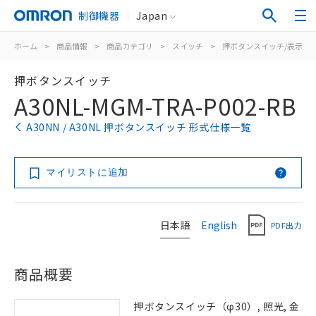
制御機器
Japan
ホーム
>
商品情報
>
商品カテゴリ
>
スイッチ
>
押ボタンスイッチ/表示灯
押ボタンスイッチ
A30NL-MGM-TRA-P002-RB
A30NN / A30NL 押ボタンスイッチ 形式仕様一覧
マイリストに追加
日本語
English
PDF出力
商品概要
押ボタンスイッチ（φ30）, 照光, 金