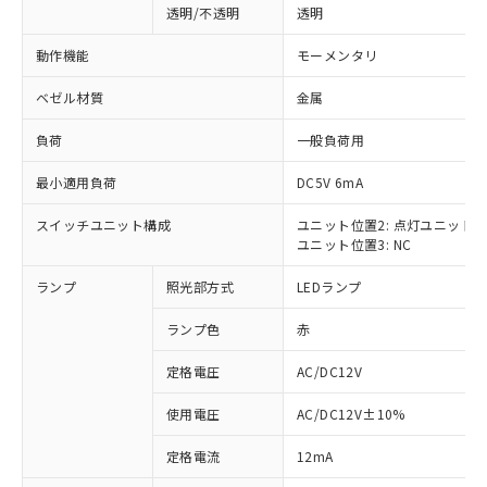
透明/不透明
透明
動作機能
モーメンタリ
ベゼル材質
金属
負荷
一般負荷用
最小適用負荷
DC5V 6mA
スイッチユニット構成
ユニット位置2: 点灯ユニット
ユニット位置3: NC
ランプ
照光部方式
LEDランプ
ランプ色
赤
定格電圧
AC/DC12V
使用電圧
AC/DC12V±10%
※1 対応状況
定格電流
12mA
対応済み：EU RoHS指令（10物質）の