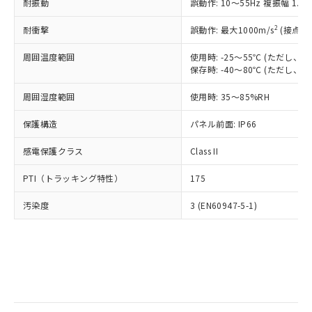
当社は規制貨物を破棄する場合は、完
耐振動
ル) (DEHP)(別名：DOP) 1000ppm以下、フタル酸ブチ
誤動作: 10～55Hz 複振幅 1.
正式な納期状況および標準価格はお客
ル類) : 1000ppm、
ルベンジル（BBP） 1000ppm以下、フタル酸ジブチル
全に破砕するなど、違法に輸出されな
DBP(フタル酸ジブチル) : 1000ppm、 DIBP(フタル酸ジ
様のお取引先、またはお客様担当のオ
（DBP） 1000ppm以下、フタル酸ジイソブチル
イソブチル) : 1000ppm、 BBP(フタル酸ブチルベンジ
△
一定数には満たないが在庫あり
いよう必要な手段を講じます。
2
耐衝撃
誤動作: 最大1000m/s
(接点開
ムロン制御機器販売店・当社販売員に
(DIBP) 1000ppm以下
ル) : 1000ppm、
当社は貴社製品を、核兵器、ミサイ
但し、RoHS指令で産業用監視および制御機器に対する
DEHP(フタル酸ビス(2-エチルヘキシル)) : 1000ppm
ご相談ください。
適用除外項目は除く。
周囲温度範囲
使用時: -25～55℃ (ただし
ル、化学兵器、生物兵器またはその他
－
在庫なし(最新の在庫状況につ
オムロン制御機器販売店や当社販売拠
フタル酸エステル類の４物質については閾値を超える意
保存時: -40～80℃ (ただし
武器並びにこれらの製造装置等に一切
いては、お客様のお取引先、ま
図的な使用がないことを確認しています。
点は「
販売ネットワーク
」をご確認
※2 環境保護使用期限
使用いたしません。
たはお客様担当のオムロン制御
ください。
周囲湿度範囲
使用時: 35～85%RH
当社は、貴社製品を第三者に販売する
機器販売店・当社販売員にご確
在庫状況および標準価格結果を当社の
※2 対応予定月
「ｅ」：有害物質（10物質）のすべてが基
場合は、上記1、2および3の内容を当
認ください)
事前の承諾なく第三者に漏洩または開
保護構造
パネル前面: IP66
準値以下であることを示します。
該第三者に通知します。また当社は、
示しないようお願いします。
部品在庫の切り替え状況などにより、予定
「10」：通常の使用状況下において有害物
販売先および販売に係わる関係者が違
マイパーツ機能（部品リスト作成サー
感電保護クラス
Class II
空
受注生産機種、また在庫状況の
月が前後することがあります。
質が外部に漏えいし、環境に深刻な影響を
法に輸出するおそれがある場合は、取
ビス）をご利用いただくには、I-Web
白
情報を公開していない機種
及ぼさない年数を意味します。
り引きをいたしません。
PTI（トラッキング特性）
175
メンバーズにご登録されている必要が
「－」：未確認です。当社販売部門へお問
あります。
い合わせください。
汚染度
3 (EN60947-5-1)
お客様が当ウェブサイト上で当社にご
※3 非含有証明書ダウンロード
登録された部品リストについて、当社
および当社の共同利用者が、当社の製
下記の非含有証明書をダウンロードするこ
品・サービスに関するお客様との取
とができます。
合意する
キャンセル
引・商談に必要な範囲で利用すること
をご了承ください。
EU RoHS指令（10物質）の非含有証明書
※当社の共同利用者とは、
"個人情報
51物質の非含有証明書（当社基準）