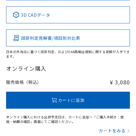
中国 RoHS表
※1 ※2
3D CADデータ
Pb
Hg
Cd
Cr(VI)
該非判定見解書/項目別対比表
X
O
O
O
日本の外為法に基づく該非判定、およびEAR再輸出規制に関する見解が入手でき
ます。
"対応済み"や非含有の記載がされた商品であっても、流通
在庫等で未対応品が混在する可能性があります。
オンライン購入
非含有品が必要な際は、弊社営業部門もしくは販売店へお
問い合わせください。
¥ 3,080
販売価格（税込）
この製品のRoHS/REACH対応状況ページへ
カートに追加
オンライン購入における出荷予定日は、カートに追加～「ご購入手続き：価
格・納期の確認」画面にてご確認ください。
カートをみる