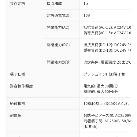
非含有に対応した製品が提供可能な商品で
接点定格
接点構成
1b
す。
対応予定：EU RoHS指令（10物質）の非含
定格通電電流
10A
ご利用条件
有に対応した製品に切り替える予定のある
商品です。
開閉能力(AC)
抵抗負荷(AC-12): AC24V 10A/A
誘導負荷(AC-15): AC24V 10A/AC
対応予定なし：EU RoHS指令（10物質）の
以下の条件をお読みいただき、同意のうえ
非含有に非対応の商品で、対応品を出す予
ご利用ください。
開閉能力(DC)
抵抗負荷(DC-12): DC24V 8A/DC
定はありません。
誘導負荷(DC-13): DC24V 4A/DC
調査・確認中：EU RoHS指令（10物質）の
本サービスは、当社制御機器事業取扱
※1 中国RoHS○×表
非含有の対応状況を調査中または確認中の
商品の当社在庫状況および標準価格
開閉能力説明
測定条件: 周囲温度 20±2℃、
商品です。
(税抜)を提供させていただくもので
「○」：最大均質材料含有率が中国RoHSの
非該当品：ライセンス料など無形物で、有
端子仕様
プッシュインPlus端子台
す。
基準値以下であることを示します。
害物質有無と関係のない商品です。
当社制御機器事業取扱商品の中には、
「×」：最大均質材料含有率が中国RoHSの
仕入先様の事情により、非含有部品として
許容操作頻度
電気的: 最大30回/分
本サービスの対象外となる商品もある
基準値を超えていることを示します。
いたものが、含有品と判明した場合などや
機械的: 最大60回/分
当社は、これら貴社製品のうち、外国
ことをご了承ください。
「－」：未確認です。当社販売部門へお問
むを得ず変更することがあります。
為替および外国貿易法に定める商品
在庫状況および標準価格照会結果は、
い合わせください。
絶縁抵抗
100MΩ以上 (DC500Vメガ、
（以下｢規制貨物等」という）を輸出
記載している更新日時点での社内デー
*EU RoHS指令（10物質）：
または国外への提供する場合は、日本
記
タに基づき作成されるものであり、閲
説明
耐電圧
鉛(Pb) 1000ppm以下、 水銀(Hg) 1000ppm以下、 カド
各端子とアース間: AC2500V 50/
*中国RoHS10物質の基準値 (GB/T26572)：
国政府の輸出許可(または役務取引許
号
覧された時点での実際の在庫および標
ミウム(Cd) 100ppm以下、
Pb(鉛) :1000ppm、 Hg(水銀) : 1000ppm、 Cd(カドミウ
同極端子間: AC2500V 50/60
可)を取得するなどの必要な手続きを
六価クロム(Cr(Ⅵ)) 1000ppm以下、ポリ臭化ビフェニル
ム) : 100ppm、
準価格とは異なる場合があることをご
(初期値)
類(PBB) 1000ppm以下、ポリ臭化ジフェニルエーテル類
Cr(Ⅵ)(六価クロム) : 1000ppm、 PBBs(ポリ臭化ビフェ
とります。
了承ください。
(PBDE) 1000ppm以下、フタル酸ビス(2-エチルヘキシ
○
一定数以上の在庫あり
ニル類) : 1000ppm、 PBDEs(ポリ臭化ジフェニルエーテ