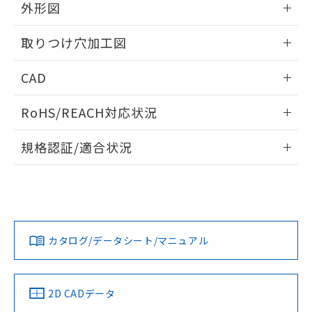
の共同利用に関して"
の「1.共同利
外形図
※本証明書は発行日時点で非含有を証明す
用者の範囲」に記載されている法人を
るもので、過去に遡って非含有を証明する
指します。
情報更新：2026/05/21
ものではありません。
取りつけ穴加工図
また、RoHS指令のフタル酸エステル類４
物質の対応では、対応完了までの期間は出
情報更新：2026/05/21
CAD
荷製品に未対応品が混在することから備考
欄に対応日を記載しておりました。
ログイン/会員登録いただくと、CADデータをダウンロー
RoHS/REACH対応状況
既に当社にて対応品への在庫切替を完了
ドすることができます。
していることから、特段のことがない限
情報更新：
り、2022年1月12日より割愛しておりま
規格認証/適合状況
す。
ログイン/会員登録
EU RoHS
注意事項・凡例
A30NL-MGM-TRA-P002-RBについての規格認証/適合状況に
ついては、「カスタマーサポートセンタ お客様相談室」また
は貴社担当オムロン営業員または販売店にお問い合わせくだ
対応状況
対応予定月
※1
※2
さい。
ダウンロードデータをご利用いただく前に、以下を必ずお読
みください。
カタログ/データシート/マニュアル
対応済み
ソフトウェアの使用条件
お問い合わせ
中国 RoHS
注意事項・凡例
2D CADデータ