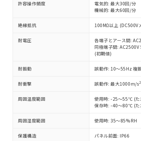
51物質の非含有証
許容操作頻度
電気的: 最大30回/分
※本証明書は発行
機械的: 最大60回/分
また、RoHS指
混在することから
絶縁抵抗
100MΩ以上 (DC5
既に当社にて対応
り割愛しておりま
耐電圧
各端子とアース間: AC250
同極端子間: AC2500V
(初期値)
耐振動
誤動作: 10～55Hz 複
耐衝撃
誤動作: 最大1000m/s
周囲温度範囲
使用時: -25～55℃
保存時: -40～80℃
周囲湿度範囲
使用時: 35～85%RH
保護構造
パネル前面: IP66