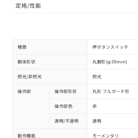
定格/性能
種類
押ボタンスイッチ
胴体形状
丸胴形(φ30mm)
照光/非照光
照光
操作部
操作部形状
丸形 フルガード形
操作部色
赤
透明/不透明
透明
動作機能
モーメンタリ