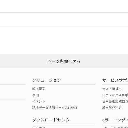
ードすることができます。
情報更新：
ログイン/会員登録
適合状況については、「カスタマーサポートセンタ お客様相談室」または貴社
みください。
非含有証明書
※3
ページ先頭へ戻る
ダウンロードはこちら
ソリューション
サービスサポ
解決提案
テスト機貸出
事例
ロボティクスサ
イベント
日本語相談窓口
現場データ活用サービスi-BELT
輸出該非判定
I)
PBBs
PBDEs
DBP
ダウンロードセンタ
eラーニング