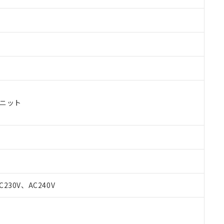
ユニット
 RoHS指令（10物質）の非含有に対応した製品が提供可能な商品です
oHS指令（10物質）の非含有に対応した製品に切り替える予定のある
C230V、AC240V
 RoHS指令（10物質）の非含有に非対応の商品で、対応品を出す予
 RoHS指令（10物質）の非含有の対応状況を調査中または確認中の
ンス料など無形物で、有害物質有無と関係のない商品です。
○×表