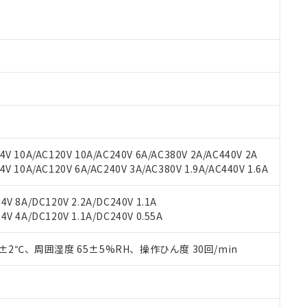
より、非含有部品としていたものが、含有品と判明した場合などやむ
みいただき、同意のうえご利用ください。
材料含有率が中国RoHSの基準値以下であることを示します。
材料含有率が中国RoHSの基準値を超えていることを示します。
、当社制御機器事業取扱商品の当社在庫状況および標準価格(税抜)
ら貴社製品のうち、外国為替および外国貿易法に定める商品（以下｢
質）：
す。当社販売部門へお問い合わせください。
 水銀(Hg) 1000ppm以下、 カドミウム(Cd) 100ppm以下、
たは国外への提供する場合は、日本国政府の輸出許可(または役務取
000ppm以下、ポリ臭化ビフェニル類(PBB) 1000ppm以下、ポリ臭化ジフェニルエーテル類(P
事業取扱商品の中には、本サービスの対象外となる商品もあること
手続きをとります。
キシル) (DEHP)(別名：DOP) 1000ppm以下、フタル酸ブチルベンジル（BBP） 100
(GB/T26572)：
以下、フタル酸ジイソブチル (DIBP) 1000ppm以下
び標準価格照会結果は、記載している更新日時点での社内データに
物を破棄する場合は、完全に破砕するなど、違法に輸出されないよ
(水銀) : 1000ppm、 Cd(カドミウム) : 100ppm、
業用監視および制御機器に対する適用除外項目は除く。
覧された時点での実際の在庫および標準価格とは異なる場合がある
1000ppm、 PBBs(ポリ臭化ビフェニル類) : 1000ppm、 PBDEs(ポリ臭化ジフェニルエーテル類
物質については閾値を超える意図的な使用がないことを確認しています。
上の在庫あり
 1000ppm、 DIBP(フタル酸ジイソブチル) : 1000ppm、 BBP(フタル酸ブチルベンジル) :
品を、核兵器、ミサイル、化学兵器、生物兵器またはその他武器並
チルヘキシル)) : 1000ppm
況および標準価格はお客様のお取引先、またはお客様担当のオムロ
用いたしません。
ご相談ください。
は満たないが在庫あり
製品を第三者に販売する場合は、上記1、2および3の内容を当該第
V 10A/AC120V 10A/AC240V 6A/AC380V 2A/AC440V 2A
機器販売店や当社販売拠点は「
販売ネットワーク
」をご確認くだ
販売先および販売に係わる関係者が違法に輸出するおそれがある場
用期限
 10A/AC120V 6A/AC240V 3A/AC380V 1.9A/AC440V 1.6A
び標準価格結果を当社の事前の承諾なく第三者に漏洩または開示し
え状況などにより、予定月が前後することがあります。
(最新の在庫状況については、お客様のお取引先、またはお客様担当
（10物質）のすべてが基準値以下であることを示します。
店・当社販売員にご確認ください)
V 8A/DC120V 2.2A/DC240V 1.1A
能（部品リスト作成サービス）をご利用いただくには、I-Webメン
使用状況下において有害物質が外部に漏えいし、環境に深刻な影響を
V 4A/DC120V 1.1A/DC240V 0.55A
あります。
機種、また在庫状況の情報を公開していない機種
ェブサイト上で当社にご登録された部品リストについて、当社およ
書ダウンロード
す。当社販売部門へお問い合わせください。
品・サービスに関するお客様との取引・商談に必要な範囲で利用す
0±2℃、周囲湿度 65±5%RH、操作ひん度 30回/min
合意する
キャンセル
書をダウンロードすることができます。
利用者とは、
"個人情報の共同利用に関して"
の「1.共同利用者の
します。
10物質）の非含有証明書