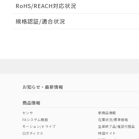
ログイン/会員登録いただくと、CADデータをダウンロ
RoHS/REACH対応状況
規格認証/適合状況
EU RoHS
注意事項・凡例
A30NL-MGM-TRA-G202-REについての規格認証/
営業員または販売店にお問い合わせください。
ダウンロードデータをご利用いただく前に、以下を必ずお読
対応状況
対応予定月
※1
※2
ソフトウェアの使用条件
対応済み
お知らせ・最新情報
中国 RoHS
注意事項・凡例
商品情報
中国 RoHS表
※1 ※2
センサ
新商品情報
FAシステム機器
在庫状況/標準価格
Pb
Hg
Cd
Cr(V
モーション/ドライブ
生産終了品/推奨代替品
ロボティクス
特設サイト