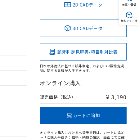
2D CADデータ
在庫・価格
無料テスト機
3D CADデータ
該非判定見解書/項目別対比表
日本の外為法に基づく該非判定、およびEAR再輸出規
制に関する見解が入手できます。
オンライン購入
¥ 3,190
販売価格（税込）
カートに追加
オンライン購入における出荷予定日は、カートに追加
～「ご購入手続き：価格・納期の確認」画面にてご確