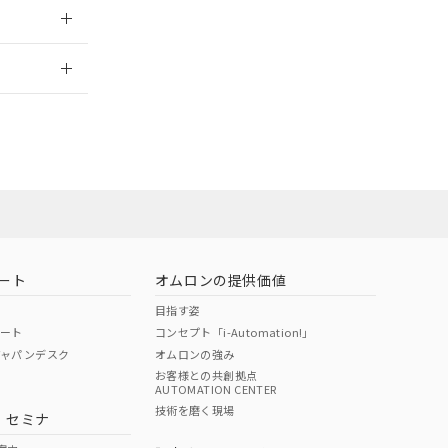
2026/7/29
担当オムロン
お問い合わせ
ート
オムロンの提供価値
目指す姿
ポート
コンセプト「i-Automation!」
ジャパンデスク
オムロンの強み
お客様との共創拠点
AUTOMATION CENTER
DIBP
BBP
DEHP
環境保護
技術を磨く現場
・セミナ
使用期限