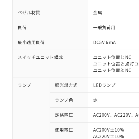
ベゼル材質
金属
負荷
一般負荷用
最小適用負荷
DC5V 6mA
スイッチユニット構成
ユニット位置1: NC
ユニット位置2: 点灯
ユニット位置3: NC
ランプ
照光部方式
LEDランプ
※1 対応状況
ランプ色
赤
対応済み：EU
対応予定：EU R
定格電圧
AC200V、AC220V、A
対応予定なし：EU
調査・確認中：EU
ご利用条件
使用電圧
AC200V±10%
非該当品：ライセ
AC220V±10%
※1 中国RoHS