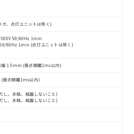
明書（当社基準）
日時点で非含有を証明するもので、過去に遡って非含有を証明するも
令のフタル酸エステル類４物質の対応では、対応完了までの期間は出
備考欄に対応日を記載しておりました。
00Vメガ、点灯ユニットは除く)
品への在庫切替を完了していることから、特段のことがない限り、20
す。
0V 50/60Hz 1min
 50/60Hz 1min (点灯ユニットは除く)
振幅 1.5mm (接点開離1ms以内)
2
(接点開離1ms以内)
 (ただし、氷結、結露しないこと)
 (ただし、氷結、結露しないこと)