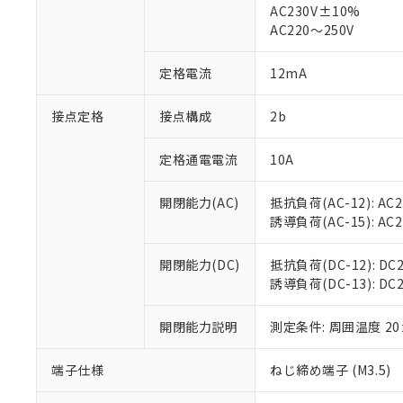
仕入先様の事情に
AC230V±10%
があります。
以下の条件をお読
AC220～250V
「○」：最大均質
「×」：最大均質
本サービスは
当社は、これ
*EU RoHS指令（10物
定格電流
12mA
「－」：未確認で
鉛(Pb) 1000ppm以下、
くものです。
う）を輸出ま
記
説明
六価クロム(Cr(Ⅵ)) 1
当社制御機器
などの必要な
フタル酸ビス(2-エチルヘ
号
*中国RoHS10物質の基準値 
接点定格
接点構成
2b
ル（DBP） 1000ppm
在庫状況およ
当社は規制貨
Pb(鉛) :1000ppm、 Hg
但し、RoHS指令で産
のであり、閲
ます。
Cr(Ⅵ)(六価クロム) : 
フタル酸エステル類の４
○
一定数以
DBP(フタル酸ジブチル) :
い。
当社は貴社製
定格通電電流
10A
DEHP(フタル酸ビス(2-エ
正式な納期状
置等に一切使
当社販売員に
※2 対応予定月
△
一定数に
当社は、貴社
開閉能力(AC)
抵抗負荷(AC-12): AC24
オムロン制御
また当社は、
※2 環境保護使
誘導負荷(AC-15): AC24V
在庫状況およ
部品在庫の切り替
たしません。
－
在庫なし
す。
「ｅ」：有害物質
機器販売
開閉能力(DC)
抵抗負荷(DC-12): DC24
マイパーツ機
「10」：通常の
誘導負荷(DC-13): DC24
ている必要が
味します。
空
受注生産
お客様が当ウ
※3 非含有証明
「－」：未確認で
白
が、当社の製
開閉能力説明
測定条件: 周囲温度 2
さい。
下記の非含有証明
※当社の共同
端子仕様
ねじ締め端子 (M3.5)
いる法人を指
EU RoHS指令（