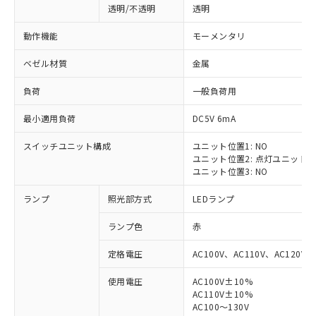
透明/不透明
透明
動作機能
モーメンタリ
ベゼル材質
金属
負荷
一般負荷用
最小適用負荷
DC5V 6mA
スイッチユニット構成
ユニット位置1: NO
ユニット位置2: 点灯ユニット
ユニット位置3: NO
ランプ
照光部方式
LEDランプ
ランプ色
赤
定格電圧
AC100V、AC110V、AC120V
使用電圧
AC100V±10%
※1 対応状況
AC110V±10%
AC100～130V