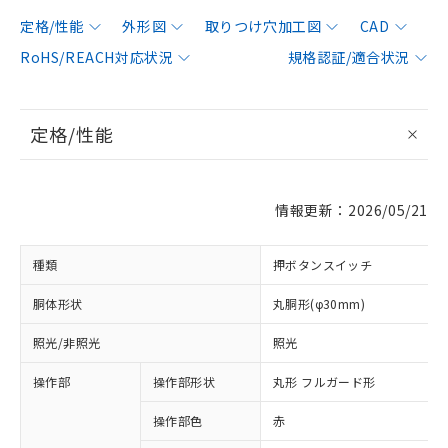
定格/性能
外形図
取りつけ穴加工図
CAD
RoHS/REACH対応状況
規格認証/適合状況
定格/性能
情報更新：2026/05/21
種類
押ボタンスイッチ
胴体形状
丸胴形(φ30mm)
照光/非照光
照光
操作部
操作部形状
丸形 フルガード形
操作部色
赤