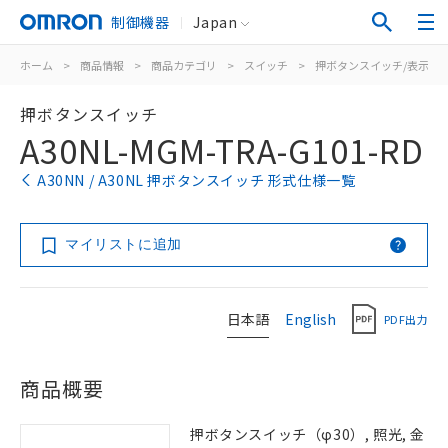
制御機器
Japan
ホーム
>
商品情報
>
商品カテゴリ
>
スイッチ
>
押ボタンスイッチ/表示灯
押ボタンスイッチ
A30NL-MGM-TRA-G101-RD
A30NN / A30NL 押ボタンスイッチ 形式仕様一覧
マイリストに追加
日本語
English
PDF出力
商品概要
押ボタンスイッチ（φ30）, 照光, 金