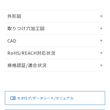
※当社の共同利用者とは、
"個人情報
51物質の非含有証明書（当社基準）
の共同利用に関して"
の「1.共同利
※本証明書は発行日時点で非含有を証明す
用者の範囲」に記載されている法人を
るもので、過去に遡って非含有を証明する
外形図
指します。
ものではありません。
情報更新：2026/05/21
また、RoHS指令のフタル酸エステル類４
取りつけ穴加工図
物質の対応では、対応完了までの期間は出
荷製品に未対応品が混在することから備考
情報更新：2026/05/21
CAD
欄に対応日を記載しておりました。
既に当社にて対応品への在庫切替を完了
ログイン/会員登録いただくと、CADデータをダウンロー
していることから、特段のことがない限
RoHS/REACH対応状況
ドすることができます。
り、2022年1月12日より割愛しておりま
す。
情報更新：2026/7/29
規格認証/適合状況
ログイン/会員登録
EU RoHS
注意事項・凡例
A30NL-MGM-TRA-G101-RDについての規格認証/適合状況に
ついては、「カスタマーサポートセンタ お客様相談室」また
は貴社担当オムロン営業員または販売店にお問い合わせくだ
対応状況
対応予定月
※1
※2
さい。
ダウンロードデータをご利用いただく前に、以下を必ずお読
みください。
カタログ/データシート/マニュアル
対応済み
ソフトウェアの使用条件
お問い合わせ