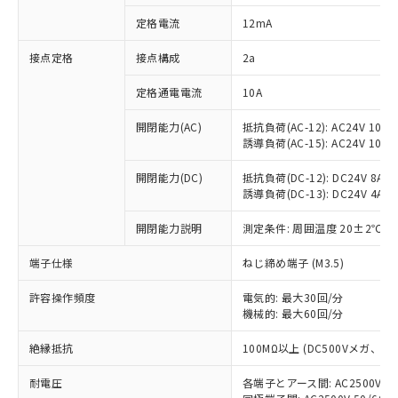
対応済み：EU RoHS指令（10物質）の
定格電流
12mA
非含有に対応した製品が提供可能な商品で
す。
接点定格
接点構成
2a
対応予定：EU RoHS指令（10物質）の非含
ご利用条件
有に対応した製品に切り替える予定のある
定格通電電流
10A
商品です。
対応予定なし：EU RoHS指令（10物質）の
開閉能力(AC)
抵抗負荷(AC-12): AC24V 10A/A
以下の条件をお読みいただき、同意のうえ
非含有に非対応の商品で、対応品を出す予
誘導負荷(AC-15): AC24V 10A/AC
ご利用ください。
定はありません。
調査・確認中：EU RoHS指令（10物質）の
開閉能力(DC)
抵抗負荷(DC-12): DC24V 8A/DC
本サービスは、当社制御機器事業取扱
※1 中国RoHS○×表
誘導負荷(DC-13): DC24V 4A/DC
非含有の対応状況を調査中または確認中の
商品の当社在庫状況および標準価格
商品です。
(税抜)を提供させていただくもので
開閉能力説明
測定条件: 周囲温度 20±2℃、
「○」：最大均質材料含有率が中国RoHSの
非該当品：ライセンス料など無形物で、有
す。
基準値以下であることを示します。
害物質有無と関係のない商品です。
当社制御機器事業取扱商品の中には、
端子仕様
ねじ締め端子 (M3.5)
「×」：最大均質材料含有率が中国RoHSの
仕入先様の事情により、非含有部品として
本サービスの対象外となる商品もある
基準値を超えていることを示します。
いたものが、含有品と判明した場合などや
当社は、これら貴社製品のうち、外国
ことをご了承ください。
許容操作頻度
電気的: 最大30回/分
「－」：未確認です。当社販売部門へお問
むを得ず変更することがあります。
為替および外国貿易法に定める商品
機械的: 最大60回/分
在庫状況および標準価格照会結果は、
い合わせください。
（以下｢規制貨物等」という）を輸出
記載している更新日時点での社内デー
*EU RoHS指令（10物質）：
または国外への提供する場合は、日本
絶縁抵抗
100MΩ以上 (DC500Vメガ、
記
タに基づき作成されるものであり、閲
説明
鉛(Pb) 1000ppm以下、 水銀(Hg) 1000ppm以下、 カド
*中国RoHS10物質の基準値 (GB/T26572)：
国政府の輸出許可(または役務取引許
号
覧された時点での実際の在庫および標
ミウム(Cd) 100ppm以下、
Pb(鉛) :1000ppm、 Hg(水銀) : 1000ppm、 Cd(カドミウ
耐電圧
各端子とアース間: AC2500V 50/
可)を取得するなどの必要な手続きを
六価クロム(Cr(Ⅵ)) 1000ppm以下、ポリ臭化ビフェニル
ム) : 100ppm、
準価格とは異なる場合があることをご