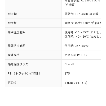
類(PBB) 1000ppm以下、ポリ臭化ジフェニルエーテル類
同極端子間: AC2500V 50/60
Cr(Ⅵ)(六価クロム) : 1000ppm、 PBBs(ポリ臭化ビフェ
とります。
了承ください。
(PBDE) 1000ppm以下、フタル酸ビス(2-エチルヘキシ
○
一定数以上の在庫あり
ニル類) : 1000ppm、 PBDEs(ポリ臭化ジフェニルエーテ
(初期値)
当社は規制貨物を破棄する場合は、完
ル) (DEHP)(別名：DOP) 1000ppm以下、フタル酸ブチ
正式な納期状況および標準価格はお客
ル類) : 1000ppm、
ルベンジル（BBP） 1000ppm以下、フタル酸ジブチル
全に破砕するなど、違法に輸出されな
DBP(フタル酸ジブチル) : 1000ppm、 DIBP(フタル酸ジ
様のお取引先、またはお客様担当のオ
耐振動
誤動作: 10～55Hz 複振幅 1.
（DBP） 1000ppm以下、フタル酸ジイソブチル
イソブチル) : 1000ppm、 BBP(フタル酸ブチルベンジ
△
一定数には満たないが在庫あり
いよう必要な手段を講じます。
ムロン制御機器販売店・当社販売員に
(DIBP) 1000ppm以下
ル) : 1000ppm、
当社は貴社製品を、核兵器、ミサイ
但し、RoHS指令で産業用監視および制御機器に対する
DEHP(フタル酸ビス(2-エチルヘキシル)) : 1000ppm
ご相談ください。
2
耐衝撃
誤動作: 最大1000m/s
(接点開
適用除外項目は除く。
ル、化学兵器、生物兵器またはその他
－
在庫なし(最新の在庫状況につ
オムロン制御機器販売店や当社販売拠
フタル酸エステル類の４物質については閾値を超える意
武器並びにこれらの製造装置等に一切
いては、お客様のお取引先、ま
周囲温度範囲
図的な使用がないことを確認しています。
使用時: -25～55℃ (ただし
点は「
販売ネットワーク
」をご確認
※2 環境保護使用期限
使用いたしません。
保存時: -40～80℃ (ただし
たはお客様担当のオムロン制御
ください。
当社は、貴社製品を第三者に販売する
機器販売店・当社販売員にご確
在庫状況および標準価格結果を当社の
※2 対応予定月
「ｅ」：有害物質（10物質）のすべてが基
周囲湿度範囲
使用時: 35～85%RH
場合は、上記1、2および3の内容を当
認ください)
事前の承諾なく第三者に漏洩または開
準値以下であることを示します。
該第三者に通知します。また当社は、
示しないようお願いします。
保護構造
パネル前面: IP66
部品在庫の切り替え状況などにより、予定
「10」：通常の使用状況下において有害物
販売先および販売に係わる関係者が違
マイパーツ機能（部品リスト作成サー
空
受注生産機種、また在庫状況の
月が前後することがあります。
質が外部に漏えいし、環境に深刻な影響を
法に輸出するおそれがある場合は、取
ビス）をご利用いただくには、I-Web
白
情報を公開していない機種
感電保護クラス
Class II
及ぼさない年数を意味します。
り引きをいたしません。
メンバーズにご登録されている必要が
「－」：未確認です。当社販売部門へお問
あります。
PTI（トラッキング特性）
175
い合わせください。
お客様が当ウェブサイト上で当社にご
※3 非含有証明書ダウンロード
登録された部品リストについて、当社
汚染度
3 (EN60947-5-1)
および当社の共同利用者が、当社の製
下記の非含有証明書をダウンロードするこ
品・サービスに関するお客様との取
とができます。
合意する
キャンセル
引・商談に必要な範囲で利用すること
をご了承ください。
EU RoHS指令（10物質）の非含有証明書