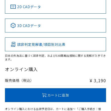
中国 RoHS
注意事項・凡例
2D CADデータ
中国 RoHS表
※1 ※2
3D CADデータ
Pb
Hg
Cd
Cr(VI)
該非判定見解書/項目別対比表
O
O
O
O
日本の外為法に基づく該非判定、およびEAR再輸出規制に関する見解が入手でき
ます。
"対応済み"や非含有の記載がされた商品であっても、流通
在庫等で未対応品が混在する可能性があります。
オンライン購入
非含有品が必要な際は、弊社営業部門もしくは販売店へお
問い合わせください。
¥ 3,190
販売価格（税込）
この製品のRoHS/REACH対応状況ページへ
カートに追加
オンライン購入における出荷予定日は、カートに追加～「ご購入手続き：価