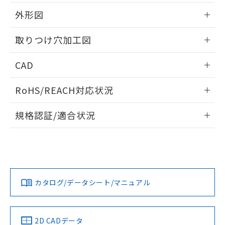
51物質の非含有証明書（当社基準）
の共同利用に関して"
の「1.共同利
※本証明書は発行日時点で非含有を証明す
外形図
用者の範囲」に記載されている法人を
るもので、過去に遡って非含有を証明する
指します。
ものではありません。
情報更新：2026/05/21
取りつけ穴加工図
また、RoHS指令のフタル酸エステル類４
物質の対応では、対応完了までの期間は出
情報更新：2026/05/21
CAD
荷製品に未対応品が混在することから備考
欄に対応日を記載しておりました。
ログイン/会員登録いただくと、CADデータをダウンロー
既に当社にて対応品への在庫切替を完了
RoHS/REACH対応状況
ドすることができます。
していることから、特段のことがない限
り、2022年1月12日より割愛しておりま
情報更新：2026/7/29
規格認証/適合状況
す。
ログイン/会員登録
EU RoHS
注意事項・凡例
A30NL-MGM-TRA-G101-RBについての規格認証/適合状況に
ついては、「カスタマーサポートセンタ お客様相談室」また
は貴社担当オムロン営業員または販売店にお問い合わせくだ
対応状況
対応予定月
※1
※2
さい。
ダウンロードデータをご利用いただく前に、以下を必ずお読
みください。
カタログ/データシート/マニュアル
対応済み
ソフトウェアの使用条件
お問い合わせ
中国 RoHS
注意事項・凡例
2D CADデータ