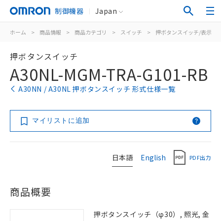
制御機器
Japan
ホーム
>
商品情報
>
商品カテゴリ
>
スイッチ
>
押ボタンスイッチ/表示灯
押ボタンスイッチ
A30NL-MGM-TRA-G101-RB
A30NN / A30NL 押ボタンスイッチ 形式仕様一覧
マイリストに追加
日本語
English
PDF出力
商品概要
押ボタンスイッチ（φ30）, 照光, 金