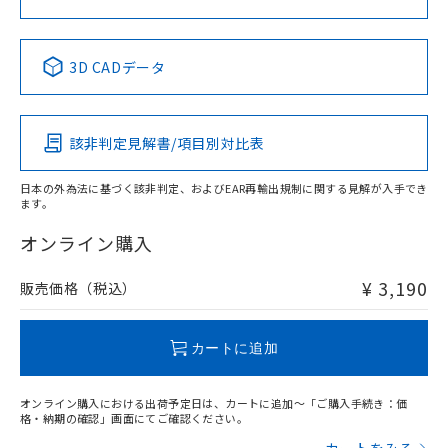
中国 RoHS表
※1 ※2
3D CADデータ
Pb
Hg
Cd
Cr(VI)
該非判定見解書/項目別対比表
X
O
O
O
日本の外為法に基づく該非判定、およびEAR再輸出規制に関する見解が入手でき
ます。
"対応済み"や非含有の記載がされた商品であっても、流通
在庫等で未対応品が混在する可能性があります。
オンライン購入
非含有品が必要な際は、弊社営業部門もしくは販売店へお
問い合わせください。
¥ 3,190
販売価格（税込）
この製品のRoHS/REACH対応状況ページへ
カートに追加
オンライン購入における出荷予定日は、カートに追加～「ご購入手続き：価
格・納期の確認」画面にてご確認ください。