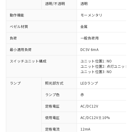
透明/不透明
透明
動作機能
モーメンタリ
ベゼル材質
金属
負荷
一般負荷用
最小適用負荷
DC5V 6mA
スイッチユニット構成
ユニット位置1: NO
ユニット位置2: 点灯ユニット
ユニット位置3: NO
ランプ
照光部方式
LEDランプ
ランプ色
赤
定格電圧
AC/DC12V
※1 対応状況
使用電圧
AC/DC12V±10%
定格電流
12mA
対応済み：EU RoHS指令（10物質）の