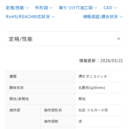
定格/性能
外形図
取りつけ穴加工図
CAD
RoHS/REACH対応状況
規格認証/適合状況
定格/性能
情報更新：2026/05/21
種類
押ボタンスイッチ
胴体形状
丸胴形(φ30mm)
照光/非照光
照光
操作部
操作部形状
丸形 フルガード形
操作部色
赤