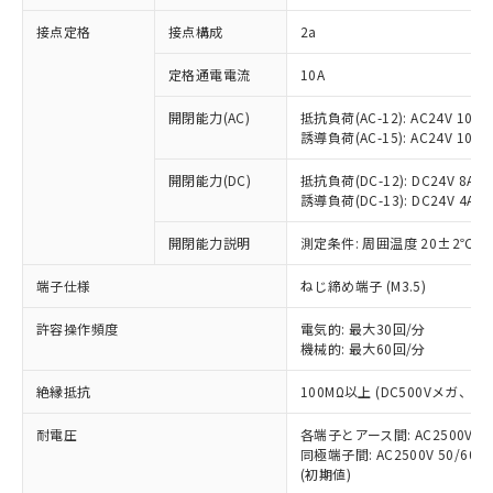
非含有に対応した製品が提供可能な商品で
接点定格
接点構成
2a
す。
対応予定：EU RoHS指令（10物質）の非含
ご利用条件
定格通電電流
10A
有に対応した製品に切り替える予定のある
商品です。
開閉能力(AC)
抵抗負荷(AC-12): AC24V 10A/A
対応予定なし：EU RoHS指令（10物質）の
誘導負荷(AC-15): AC24V 10A/AC
以下の条件をお読みいただき、同意のうえ
非含有に非対応の商品で、対応品を出す予
ご利用ください。
定はありません。
開閉能力(DC)
抵抗負荷(DC-12): DC24V 8A/DC
調査・確認中：EU RoHS指令（10物質）の
誘導負荷(DC-13): DC24V 4A/DC
本サービスは、当社制御機器事業取扱
※1 中国RoHS○×表
非含有の対応状況を調査中または確認中の
商品の当社在庫状況および標準価格
開閉能力説明
測定条件: 周囲温度 20±2℃、
商品です。
(税抜)を提供させていただくもので
「○」：最大均質材料含有率が中国RoHSの
非該当品：ライセンス料など無形物で、有
す。
端子仕様
ねじ締め端子 (M3.5)
基準値以下であることを示します。
害物質有無と関係のない商品です。
当社制御機器事業取扱商品の中には、
「×」：最大均質材料含有率が中国RoHSの
仕入先様の事情により、非含有部品として
本サービスの対象外となる商品もある
許容操作頻度
電気的: 最大30回/分
基準値を超えていることを示します。
いたものが、含有品と判明した場合などや
当社は、これら貴社製品のうち、外国
ことをご了承ください。
機械的: 最大60回/分
「－」：未確認です。当社販売部門へお問
むを得ず変更することがあります。
為替および外国貿易法に定める商品
在庫状況および標準価格照会結果は、
い合わせください。
（以下｢規制貨物等」という）を輸出
絶縁抵抗
100MΩ以上 (DC500Vメガ、
記載している更新日時点での社内デー
*EU RoHS指令（10物質）：
または国外への提供する場合は、日本
記
タに基づき作成されるものであり、閲
説明
鉛(Pb) 1000ppm以下、 水銀(Hg) 1000ppm以下、 カド
*中国RoHS10物質の基準値 (GB/T26572)：
国政府の輸出許可(または役務取引許
耐電圧
各端子とアース間: AC2500V 50/
号
覧された時点での実際の在庫および標
ミウム(Cd) 100ppm以下、
Pb(鉛) :1000ppm、 Hg(水銀) : 1000ppm、 Cd(カドミウ
同極端子間: AC2500V 50/60
可)を取得するなどの必要な手続きを
六価クロム(Cr(Ⅵ)) 1000ppm以下、ポリ臭化ビフェニル
ム) : 100ppm、
準価格とは異なる場合があることをご
類(PBB) 1000ppm以下、ポリ臭化ジフェニルエーテル類
(初期値)
Cr(Ⅵ)(六価クロム) : 1000ppm、 PBBs(ポリ臭化ビフェ
とります。
了承ください。
(PBDE) 1000ppm以下、フタル酸ビス(2-エチルヘキシ