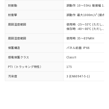
○
一定数以上の在庫あり
ニル類) : 1000ppm、 PBDEs(ポリ臭化ジフェニルエーテ
当社は規制貨物を破棄する場合は、完
ル) (DEHP)(別名：DOP) 1000ppm以下、フタル酸ブチ
正式な納期状況および標準価格はお客
ル類) : 1000ppm、
耐振動
誤動作: 10～55Hz 複振幅 1.
ルベンジル（BBP） 1000ppm以下、フタル酸ジブチル
全に破砕するなど、違法に輸出されな
DBP(フタル酸ジブチル) : 1000ppm、 DIBP(フタル酸ジ
様のお取引先、またはお客様担当のオ
（DBP） 1000ppm以下、フタル酸ジイソブチル
イソブチル) : 1000ppm、 BBP(フタル酸ブチルベンジ
△
一定数には満たないが在庫あり
いよう必要な手段を講じます。
ムロン制御機器販売店・当社販売員に
(DIBP) 1000ppm以下
2
耐衝撃
ル) : 1000ppm、
誤動作: 最大1000m/s
(接点開
当社は貴社製品を、核兵器、ミサイ
但し、RoHS指令で産業用監視および制御機器に対する
DEHP(フタル酸ビス(2-エチルヘキシル)) : 1000ppm
ご相談ください。
適用除外項目は除く。
ル、化学兵器、生物兵器またはその他
－
在庫なし(最新の在庫状況につ
オムロン制御機器販売店や当社販売拠
周囲温度範囲
使用時: -25～55℃ (ただし
フタル酸エステル類の４物質については閾値を超える意
武器並びにこれらの製造装置等に一切
いては、お客様のお取引先、ま
図的な使用がないことを確認しています。
保存時: -40～80℃ (ただし
点は「
販売ネットワーク
」をご確認
※2 環境保護使用期限
使用いたしません。
たはお客様担当のオムロン制御
ください。
当社は、貴社製品を第三者に販売する
周囲湿度範囲
使用時: 35～85%RH
機器販売店・当社販売員にご確
在庫状況および標準価格結果を当社の
※2 対応予定月
「ｅ」：有害物質（10物質）のすべてが基
場合は、上記1、2および3の内容を当
認ください)
事前の承諾なく第三者に漏洩または開
準値以下であることを示します。
保護構造
パネル前面: IP66
該第三者に通知します。また当社は、
示しないようお願いします。
部品在庫の切り替え状況などにより、予定
「10」：通常の使用状況下において有害物
販売先および販売に係わる関係者が違
マイパーツ機能（部品リスト作成サー
空
受注生産機種、また在庫状況の
感電保護クラス
Class II
月が前後することがあります。
質が外部に漏えいし、環境に深刻な影響を
法に輸出するおそれがある場合は、取
ビス）をご利用いただくには、I-Web
白
情報を公開していない機種
及ぼさない年数を意味します。
り引きをいたしません。
メンバーズにご登録されている必要が
PTI（トラッキング特性）
175
「－」：未確認です。当社販売部門へお問
あります。
い合わせください。
お客様が当ウェブサイト上で当社にご
汚染度
3 (EN60947-5-1)
※3 非含有証明書ダウンロード
登録された部品リストについて、当社
および当社の共同利用者が、当社の製
下記の非含有証明書をダウンロードするこ
品・サービスに関するお客様との取
とができます。
合意する
キャンセル
引・商談に必要な範囲で利用すること
をご了承ください。
EU RoHS指令（10物質）の非含有証明書
※当社の共同利用者とは、
"個人情報