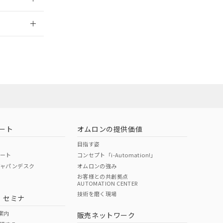
2026/7/29
担当オムロン
お問い合わせ
ート
オムロンの提供価値
目指す姿
ポート
コンセプト「i-Automation!」
ジャパンデスク
オムロンの強み
お客様との共創拠点
AUTOMATION CENTER
DIBP
BBP
DEHP
環境保護
技術を磨く現場
・セミナ
使用期限
案内
販売ネットワーク