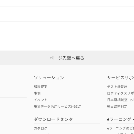
情報更新：
ログイン/会員登録
適合状況については、「カスタマーサポートセンタ お客様相談室」または貴社
みください。
非含有証明書
※3
ページ先頭へ戻る
ダウンロードはこちら
ソリューション
サービスサポ
解決提案
テスト機貸出
事例
ロボティクスサ
イベント
日本語相談窓口
現場データ活用サービスi-BELT
輸出該非判定
I)
PBBs
PBDEs
DBP
ダウンロードセンタ
eラーニング
カタログ
eラーニングのご