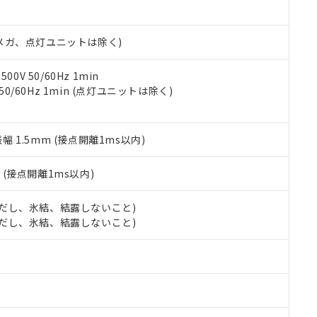
日時点で非含有を証明するもので、過去に遡って非含有を証明するも
令のフタル酸エステル類４物質の対応では、対応完了までの期間は出
備考欄に対応日を記載しておりました。
00Vメガ、点灯ユニットは除く)
品への在庫切替を完了していることから、特段のことがない限り、20
す。
0V 50/60Hz 1min
 50/60Hz 1min (点灯ユニットは除く)
振幅 1.5mm (接点開離1ms以内)
2
(接点開離1ms以内)
 (ただし、氷結、結露しないこと)
 (ただし、氷結、結露しないこと)