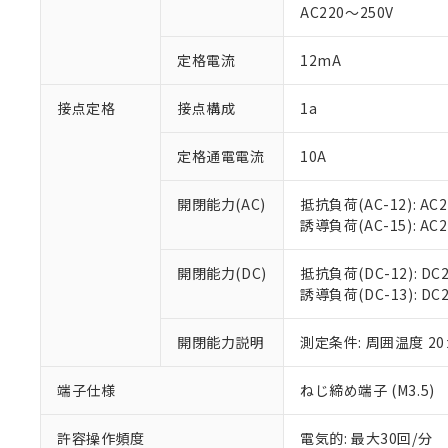
AC220～250V
があります。
以下の条件をお読
「○」：最大均質
「×」：最大均質
本サービスは
当社は、これ
定格電流
12mA
*EU RoHS指令（10物
「－」：未確認で
鉛(Pb) 1000ppm以下、
くものです。
う）を輸出ま
記
説明
六価クロム(Cr(Ⅵ)) 1
当社制御機器
などの必要な
フタル酸ビス(2-エチルヘ
接点定格
接点構成
1a
号
*中国RoHS10物質の基準値 
ル（DBP） 1000ppm
在庫状況およ
当社は規制貨
Pb(鉛) :1000ppm、 Hg
但し、RoHS指令で産
のであり、閲
ます。
Cr(Ⅵ)(六価クロム) : 
フタル酸エステル類の４
定格通電電流
10A
○
一定数以
DBP(フタル酸ジブチル) :
い。
当社は貴社製
DEHP(フタル酸ビス(2-エ
正式な納期状
置等に一切使
開閉能力(AC)
抵抗負荷(AC-12): AC24
当社販売員に
※2 対応予定月
△
一定数に
当社は、貴社
誘導負荷(AC-15): AC24V
オムロン制御
また当社は、
※2 環境保護使
在庫状況およ
部品在庫の切り替
たしません。
－
在庫なし
す。
開閉能力(DC)
抵抗負荷(DC-12): DC24
「ｅ」：有害物質
機器販売
マイパーツ機
誘導負荷(DC-13): DC24
「10」：通常の
ている必要が
味します。
空
受注生産
お客様が当ウ
※3 非含有証明
「－」：未確認で
開閉能力説明
測定条件: 周囲温度 2
白
が、当社の製
さい。
下記の非含有証明
端子仕様
ねじ締め端子 (M3.5)
※当社の共同
いる法人を指
EU RoHS指令（
許容操作頻度
電気的: 最大30回/分
51物質の非含有証