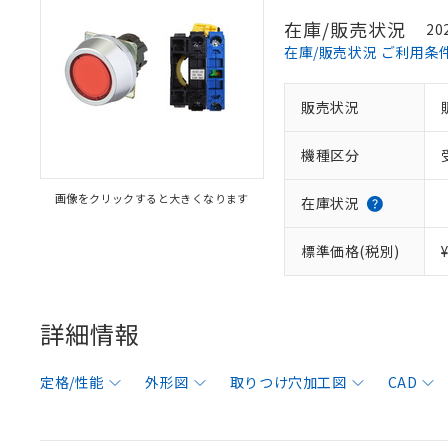
在庫/販売状況
20
在庫/販売状況 ご利用条
販売状況
機種区分
画像をクリックすると大きくなります
在庫状況
標準価格(税別)
詳細情報
定格/性能
外形図
取りつけ穴加工図
CAD