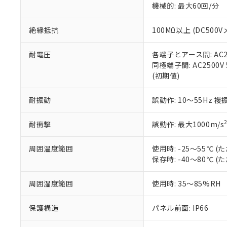
機械的: 最大60回/分
※本証明書は発行
また、RoHS指
混在することから
絶縁抵抗
100MΩ以上 (DC5
既に当社にて対応
り割愛しておりま
耐電圧
各端子とアース間: AC250
同極端子間: AC2500V
(初期値)
耐振動
誤動作: 10～55Hz 複
耐衝撃
誤動作: 最大1000m/s
周囲温度範囲
使用時: -25～55℃
保存時: -40～80℃
周囲湿度範囲
使用時: 35～85%RH
保護構造
パネル前面: IP66