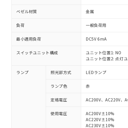
ベゼル材質
金属
負荷
一般負荷用
最小適用負荷
DC5V 6mA
スイッチユニット構成
ユニット位置1: NO
ユニット位置2: 点灯
ランプ
照光部方式
LEDランプ
※1 対応状況
ランプ色
赤
対応済み：EU
定格電圧
AC200V、AC220V、A
対応予定：EU R
対応予定なし：EU
使用電圧
AC200V±10%
調査・確認中：EU
ご利用条件
AC220V±10%
非該当品：ライセ
※1 中国RoHS
AC230V±10%
仕入先様の事情に