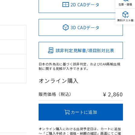
2D CADデータ
在庫・価格
無料テスト機
3D CADデータ
該非判定見解書/項目別対比表
日本の外為法に基づく該非判定、およびEAR再輸出規
制に関する見解が入手できます。
オンライン購入
¥ 2,860
販売価格（税込）
カートに追加
オンライン購入における出荷予定日は、カートに追加
～「ご購入手続き：価格・納期の確認」画面にてご確