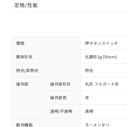
定格/性能
種類
押ボタンスイッチ
胴体形状
丸胴形(φ30mm)
照光/非照光
照光
操作部
操作部形状
丸形 フルガード形
操作部色
赤
透明/不透明
透明
動作機能
モーメンタリ