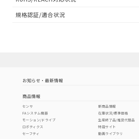
規格認証/適合状況
EU RoHS
注意事項・凡例
A30NL-MGM-TRA-G100-REについての規格認証/
営業員または販売店にお問い合わせください。
ダウンロードデータをご利用いただく前に、以下を必ずお読
対応状況
対応予定月
※1
※2
ソフトウェアの使用条件
対応済み
お知らせ・最新情報
中国 RoHS
注意事項・凡例
商品情報
中国 RoHS表
※1 ※2
センサ
新商品情報
FAシステム機器
在庫状況/標準価格
Pb
Hg
Cd
Cr(V
モーション/ドライブ
生産終了品/推奨代替品
ロボティクス
特設サイト
セーフティ
動画ライブラリ