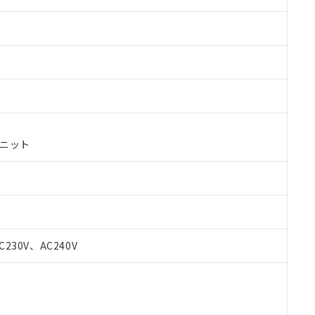
ユニット
 RoHS指令（10物質）の非含有に対応した製品が提供可能な商品です
C230V、AC240V
oHS指令（10物質）の非含有に対応した製品に切り替える予定のある
 RoHS指令（10物質）の非含有に非対応の商品で、対応品を出す予
 RoHS指令（10物質）の非含有の対応状況を調査中または確認中の
ンス料など無形物で、有害物質有無と関係のない商品です。
○×表
より、非含有部品としていたものが、含有品と判明した場合などやむ