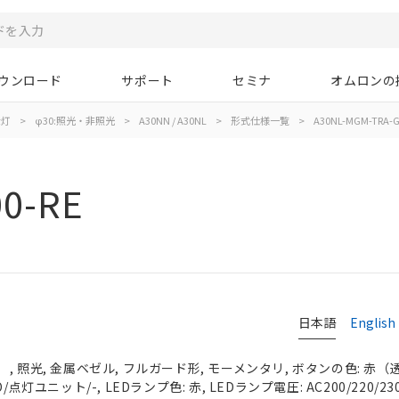
ウンロード
サポート
セミナ
オムロンの
示灯
>
φ30:照光・非照光
>
A30NN / A30NL
>
形式仕様一覧
>
A30NL-MGM-TRA-G
0-RE
日本語
English
 照光, 金属ベゼル, フルガード形, モーメンタリ, ボタンの色: 赤（透明）
点灯ユニット/-, LEDランプ色: 赤, LEDランプ電圧: AC200/220/230