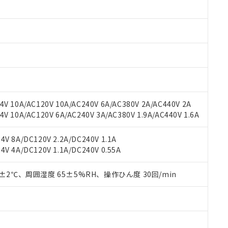
みいただき、同意のうえご利用ください。
材料含有率が中国RoHSの基準値以下であることを示します。
材料含有率が中国RoHSの基準値を超えていることを示します。
、当社制御機器事業取扱商品の当社在庫状況および標準価格(税抜)
ら貴社製品のうち、外国為替および外国貿易法に定める商品（以下｢
質）：
す。当社販売部門へお問い合わせください。
 水銀(Hg) 1000ppm以下、 カドミウム(Cd) 100ppm以下、
たは国外への提供する場合は、日本国政府の輸出許可(または役務取
000ppm以下、ポリ臭化ビフェニル類(PBB) 1000ppm以下、ポリ臭化ジフェニルエーテル類(P
事業取扱商品の中には、本サービスの対象外となる商品もあること
手続きをとります。
キシル) (DEHP)(別名：DOP) 1000ppm以下、フタル酸ブチルベンジル（BBP） 100
(GB/T26572)：
以下、フタル酸ジイソブチル (DIBP) 1000ppm以下
び標準価格照会結果は、記載している更新日時点での社内データに
物を破棄する場合は、完全に破砕するなど、違法に輸出されないよ
(水銀) : 1000ppm、 Cd(カドミウム) : 100ppm、
業用監視および制御機器に対する適用除外項目は除く。
覧された時点での実際の在庫および標準価格とは異なる場合がある
1000ppm、 PBBs(ポリ臭化ビフェニル類) : 1000ppm、 PBDEs(ポリ臭化ジフェニルエーテル類
物質については閾値を超える意図的な使用がないことを確認しています。
上の在庫あり
 1000ppm、 DIBP(フタル酸ジイソブチル) : 1000ppm、 BBP(フタル酸ブチルベンジル) :
品を、核兵器、ミサイル、化学兵器、生物兵器またはその他武器並
チルヘキシル)) : 1000ppm
況および標準価格はお客様のお取引先、またはお客様担当のオムロ
用いたしません。
V 10A/AC120V 10A/AC240V 6A/AC380V 2A/AC440V 2A
ご相談ください。
は満たないが在庫あり
製品を第三者に販売する場合は、上記1、2および3の内容を当該第
 10A/AC120V 6A/AC240V 3A/AC380V 1.9A/AC440V 1.6A
機器販売店や当社販売拠点は「
販売ネットワーク
」をご確認くだ
販売先および販売に係わる関係者が違法に輸出するおそれがある場
用期限
び標準価格結果を当社の事前の承諾なく第三者に漏洩または開示し
え状況などにより、予定月が前後することがあります。
(最新の在庫状況については、お客様のお取引先、またはお客様担当
V 8A/DC120V 2.2A/DC240V 1.1A
（10物質）のすべてが基準値以下であることを示します。
店・当社販売員にご確認ください)
能（部品リスト作成サービス）をご利用いただくには、I-Webメン
V 4A/DC120V 1.1A/DC240V 0.55A
使用状況下において有害物質が外部に漏えいし、環境に深刻な影響を
あります。
機種、また在庫状況の情報を公開していない機種
ェブサイト上で当社にご登録された部品リストについて、当社およ
書ダウンロード
す。当社販売部門へお問い合わせください。
0±2℃、周囲湿度 65±5%RH、操作ひん度 30回/min
品・サービスに関するお客様との取引・商談に必要な範囲で利用す
合意する
キャンセル
書をダウンロードすることができます。
利用者とは、
"個人情報の共同利用に関して"
の「1.共同利用者の
します。
10物質）の非含有証明書
明書（当社基準）