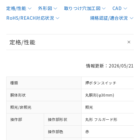
定格/性能
外形図
取りつけ穴加工図
CAD
RoHS/REACH対応状況
規格認証/適合状況
定格/性能
情報更新：2026/05/21
種類
押ボタンスイッチ
胴体形状
丸胴形(φ30mm)
照光/非照光
照光
操作部
操作部形状
丸形 フルガード形
操作部色
赤