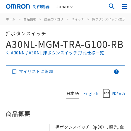
制御機器
Japan
ホーム
>
商品情報
>
商品カテゴリ
>
スイッチ
>
押ボタンスイッチ/表示灯
押ボタンスイッチ
A30NL-MGM-TRA-G100-RB
A30NN / A30NL 押ボタンスイッチ 形式仕様一覧
マイリストに追加
日本語
English
PDF出力
商品概要
押ボタンスイッチ（φ30）, 照光, 金