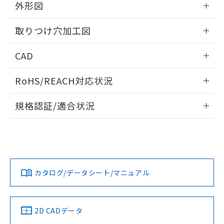
の共同利用に関して"
の「1.共同利
外形図
※本証明書は発行日時点で非含有を証明す
用者の範囲」に記載されている法人を
るもので、過去に遡って非含有を証明する
指します。
情報更新：2026/05/21
ものではありません。
取りつけ穴加工図
また、RoHS指令のフタル酸エステル類４
物質の対応では、対応完了までの期間は出
情報更新：2026/05/21
CAD
荷製品に未対応品が混在することから備考
欄に対応日を記載しておりました。
ログイン/会員登録いただくと、CADデータをダウンロー
RoHS/REACH対応状況
既に当社にて対応品への在庫切替を完了
ドすることができます。
していることから、特段のことがない限
情報更新：2026/7/29
り、2022年1月12日より割愛しておりま
規格認証/適合状況
す。
ログイン/会員登録
EU RoHS
注意事項・凡例
A30NL-MGM-TRA-G100-RBについての規格認証/適合状況に
ついては、「カスタマーサポートセンタ お客様相談室」また
は貴社担当オムロン営業員または販売店にお問い合わせくだ
対応状況
対応予定月
※1
※2
さい。
ダウンロードデータをご利用いただく前に、以下を必ずお読
みください。
カタログ/データシート/マニュアル
対応済み
ソフトウェアの使用条件
お問い合わせ
中国 RoHS
注意事項・凡例
2D CADデータ