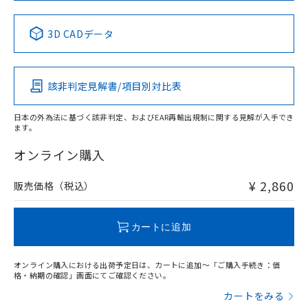
中国 RoHS表
※1 ※2
3D CADデータ
Pb
Hg
Cd
Cr(VI)
該非判定見解書/項目別対比表
X
O
O
O
日本の外為法に基づく該非判定、およびEAR再輸出規制に関する見解が入手でき
ます。
"対応済み"や非含有の記載がされた商品であっても、流通
在庫等で未対応品が混在する可能性があります。
オンライン購入
非含有品が必要な際は、弊社営業部門もしくは販売店へお
問い合わせください。
¥ 2,860
販売価格（税込）
この製品のRoHS/REACH対応状況ページへ
カートに追加
オンライン購入における出荷予定日は、カートに追加～「ご購入手続き：価
格・納期の確認」画面にてご確認ください。
カートをみる