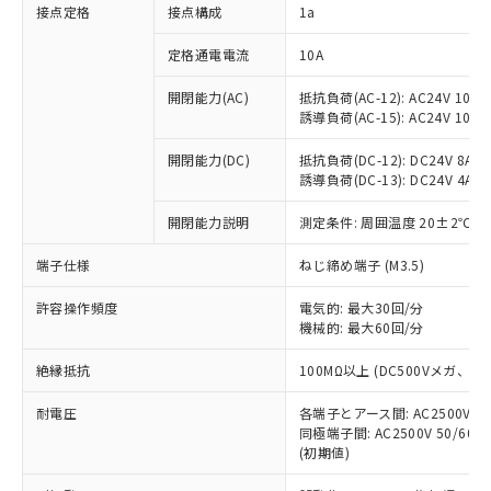
非含有に対応した製品が提供可能な商品で
接点定格
接点構成
1a
す。
対応予定：EU RoHS指令（10物質）の非含
定格通電電流
10A
ご利用条件
有に対応した製品に切り替える予定のある
商品です。
開閉能力(AC)
抵抗負荷(AC-12): AC24V 10A/A
誘導負荷(AC-15): AC24V 10A/AC
対応予定なし：EU RoHS指令（10物質）の
以下の条件をお読みいただき、同意のうえ
非含有に非対応の商品で、対応品を出す予
ご利用ください。
開閉能力(DC)
抵抗負荷(DC-12): DC24V 8A/DC
定はありません。
誘導負荷(DC-13): DC24V 4A/DC
調査・確認中：EU RoHS指令（10物質）の
本サービスは、当社制御機器事業取扱
※1 中国RoHS○×表
非含有の対応状況を調査中または確認中の
商品の当社在庫状況および標準価格
開閉能力説明
測定条件: 周囲温度 20±2℃、
商品です。
(税抜)を提供させていただくもので
「○」：最大均質材料含有率が中国RoHSの
非該当品：ライセンス料など無形物で、有
端子仕様
ねじ締め端子 (M3.5)
す。
基準値以下であることを示します。
害物質有無と関係のない商品です。
当社制御機器事業取扱商品の中には、
「×」：最大均質材料含有率が中国RoHSの
仕入先様の事情により、非含有部品として
許容操作頻度
電気的: 最大30回/分
本サービスの対象外となる商品もある
基準値を超えていることを示します。
いたものが、含有品と判明した場合などや
機械的: 最大60回/分
当社は、これら貴社製品のうち、外国
ことをご了承ください。
「－」：未確認です。当社販売部門へお問
むを得ず変更することがあります。
為替および外国貿易法に定める商品
在庫状況および標準価格照会結果は、
い合わせください。
絶縁抵抗
100MΩ以上 (DC500Vメガ、
（以下｢規制貨物等」という）を輸出
記載している更新日時点での社内デー
*EU RoHS指令（10物質）：
または国外への提供する場合は、日本
記
タに基づき作成されるものであり、閲
説明
耐電圧
鉛(Pb) 1000ppm以下、 水銀(Hg) 1000ppm以下、 カド
各端子とアース間: AC2500V 50/
*中国RoHS10物質の基準値 (GB/T26572)：
国政府の輸出許可(または役務取引許
号
覧された時点での実際の在庫および標
ミウム(Cd) 100ppm以下、
Pb(鉛) :1000ppm、 Hg(水銀) : 1000ppm、 Cd(カドミウ
同極端子間: AC2500V 50/60
可)を取得するなどの必要な手続きを
六価クロム(Cr(Ⅵ)) 1000ppm以下、ポリ臭化ビフェニル
ム) : 100ppm、
準価格とは異なる場合があることをご
(初期値)
類(PBB) 1000ppm以下、ポリ臭化ジフェニルエーテル類
Cr(Ⅵ)(六価クロム) : 1000ppm、 PBBs(ポリ臭化ビフェ
とります。
了承ください。
(PBDE) 1000ppm以下、フタル酸ビス(2-エチルヘキシ
○
一定数以上の在庫あり
ニル類) : 1000ppm、 PBDEs(ポリ臭化ジフェニルエーテ