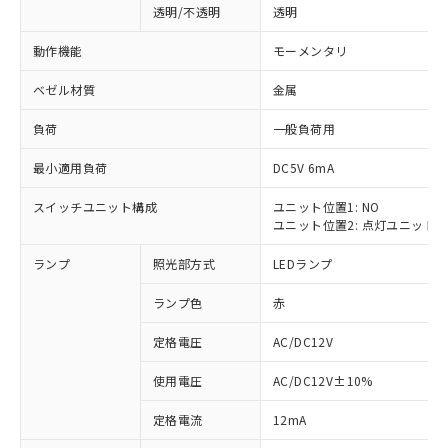
透明/不透明
透明
動作機能
モーメンタリ
ベゼル材質
金属
負荷
一般負荷用
最小適用負荷
DC5V 6mA
スイッチユニット構成
ユニット位置1: NO
ユニット位置2: 点灯ユニット
ランプ
照光部方式
LEDランプ
ランプ色
赤
定格電圧
AC/DC12V
使用電圧
AC/DC12V±10%
※1 対応状況
定格電流
12mA
対応済み：EU RoHS指令（10物質）の