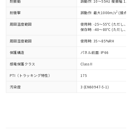
当社は規制貨物を破棄する場合は、完
耐振動
ル) (DEHP)(別名：DOP) 1000ppm以下、フタル酸ブチ
誤動作: 10～55Hz 複振幅 1.
正式な納期状況および標準価格はお客
ル類) : 1000ppm、
ルベンジル（BBP） 1000ppm以下、フタル酸ジブチル
全に破砕するなど、違法に輸出されな
DBP(フタル酸ジブチル) : 1000ppm、 DIBP(フタル酸ジ
様のお取引先、またはお客様担当のオ
（DBP） 1000ppm以下、フタル酸ジイソブチル
イソブチル) : 1000ppm、 BBP(フタル酸ブチルベンジ
△
一定数には満たないが在庫あり
いよう必要な手段を講じます。
2
耐衝撃
誤動作: 最大1000m/s
(接点開
ムロン制御機器販売店・当社販売員に
(DIBP) 1000ppm以下
ル) : 1000ppm、
当社は貴社製品を、核兵器、ミサイ
但し、RoHS指令で産業用監視および制御機器に対する
DEHP(フタル酸ビス(2-エチルヘキシル)) : 1000ppm
ご相談ください。
適用除外項目は除く。
周囲温度範囲
使用時: -25～55℃ (ただし
ル、化学兵器、生物兵器またはその他
－
在庫なし(最新の在庫状況につ
オムロン制御機器販売店や当社販売拠
フタル酸エステル類の４物質については閾値を超える意
保存時: -40～80℃ (ただし
武器並びにこれらの製造装置等に一切
いては、お客様のお取引先、ま
図的な使用がないことを確認しています。
点は「
販売ネットワーク
」をご確認
※2 環境保護使用期限
使用いたしません。
たはお客様担当のオムロン制御
ください。
周囲湿度範囲
使用時: 35～85%RH
当社は、貴社製品を第三者に販売する
機器販売店・当社販売員にご確
在庫状況および標準価格結果を当社の
※2 対応予定月
「ｅ」：有害物質（10物質）のすべてが基
場合は、上記1、2および3の内容を当
認ください)
事前の承諾なく第三者に漏洩または開
保護構造
パネル前面: IP66
準値以下であることを示します。
該第三者に通知します。また当社は、
示しないようお願いします。
部品在庫の切り替え状況などにより、予定
「10」：通常の使用状況下において有害物
販売先および販売に係わる関係者が違
マイパーツ機能（部品リスト作成サー
感電保護クラス
Class II
空
受注生産機種、また在庫状況の
月が前後することがあります。
質が外部に漏えいし、環境に深刻な影響を
法に輸出するおそれがある場合は、取
ビス）をご利用いただくには、I-Web
白
情報を公開していない機種
及ぼさない年数を意味します。
り引きをいたしません。
PTI（トラッキング特性）
175
メンバーズにご登録されている必要が
「－」：未確認です。当社販売部門へお問
あります。
い合わせください。
汚染度
3 (EN60947-5-1)
お客様が当ウェブサイト上で当社にご
※3 非含有証明書ダウンロード
登録された部品リストについて、当社
および当社の共同利用者が、当社の製
下記の非含有証明書をダウンロードするこ
品・サービスに関するお客様との取
とができます。
合意する
キャンセル
引・商談に必要な範囲で利用すること
をご了承ください。
EU RoHS指令（10物質）の非含有証明書
※当社の共同利用者とは、
"個人情報
51物質の非含有証明書（当社基準）