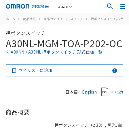
制御機器
Japan
ホーム
>
商品情報
>
商品カテゴリ
>
スイッチ
>
押ボタンスイッチ/表示灯
押ボタンスイッチ
A30NL-MGM-TOA-P202-OC
A30NN / A30NL 押ボタンスイッチ 形式仕様一覧
マイリストに追加
日本語
English
PDF出力
商品概要
押ボタンスイッチ（φ30）, 照光, 金