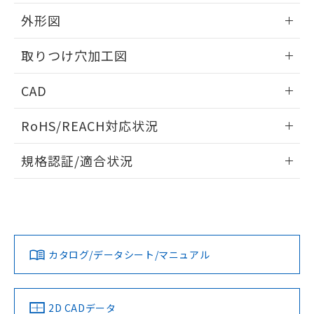
51物質の非含有証明書（当社基準）
の共同利用に関して"
の「1.共同利
※本証明書は発行日時点で非含有を証明す
外形図
用者の範囲」に記載されている法人を
るもので、過去に遡って非含有を証明する
指します。
ものではありません。
情報更新：2026/05/21
取りつけ穴加工図
また、RoHS指令のフタル酸エステル類４
物質の対応では、対応完了までの期間は出
情報更新：2026/05/21
CAD
荷製品に未対応品が混在することから備考
欄に対応日を記載しておりました。
ログイン/会員登録いただくと、CADデータをダウンロー
既に当社にて対応品への在庫切替を完了
RoHS/REACH対応状況
ドすることができます。
していることから、特段のことがない限
り、2022年1月12日より割愛しておりま
情報更新：2026/7/29
規格認証/適合状況
す。
ログイン/会員登録
EU RoHS
注意事項・凡例
A30NL-MGM-TOA-P202-OCについての規格認証/適合状況に
ついては、「カスタマーサポートセンタ お客様相談室」また
は貴社担当オムロン営業員または販売店にお問い合わせくだ
対応状況
対応予定月
※1
※2
さい。
ダウンロードデータをご利用いただく前に、以下を必ずお読
みください。
カタログ/データシート/マニュアル
対応済み
ソフトウェアの使用条件
お問い合わせ
中国 RoHS
注意事項・凡例
2D CADデータ