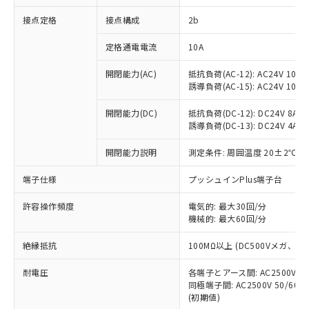
非含有に対応した製品が提供可能な商品で
接点定格
接点構成
2b
す。
対応予定：EU RoHS指令（10物質）の非含
ご利用条件
定格通電電流
10A
有に対応した製品に切り替える予定のある
商品です。
開閉能力(AC)
抵抗負荷(AC-12): AC24V 10A/A
対応予定なし：EU RoHS指令（10物質）の
誘導負荷(AC-15): AC24V 10A/AC
以下の条件をお読みいただき、同意のうえ
非含有に非対応の商品で、対応品を出す予
ご利用ください。
定はありません。
開閉能力(DC)
抵抗負荷(DC-12): DC24V 8A/DC
調査・確認中：EU RoHS指令（10物質）の
誘導負荷(DC-13): DC24V 4A/DC
本サービスは、当社制御機器事業取扱
※1 中国RoHS○×表
非含有の対応状況を調査中または確認中の
商品の当社在庫状況および標準価格
開閉能力説明
測定条件: 周囲温度 20±2℃、
商品です。
(税抜)を提供させていただくもので
「○」：最大均質材料含有率が中国RoHSの
非該当品：ライセンス料など無形物で、有
す。
端子仕様
プッシュインPlus端子台
基準値以下であることを示します。
害物質有無と関係のない商品です。
当社制御機器事業取扱商品の中には、
「×」：最大均質材料含有率が中国RoHSの
仕入先様の事情により、非含有部品として
本サービスの対象外となる商品もある
許容操作頻度
電気的: 最大30回/分
基準値を超えていることを示します。
いたものが、含有品と判明した場合などや
当社は、これら貴社製品のうち、外国
ことをご了承ください。
機械的: 最大60回/分
「－」：未確認です。当社販売部門へお問
むを得ず変更することがあります。
為替および外国貿易法に定める商品
在庫状況および標準価格照会結果は、
い合わせください。
（以下｢規制貨物等」という）を輸出
絶縁抵抗
100MΩ以上 (DC500Vメガ、
記載している更新日時点での社内デー
*EU RoHS指令（10物質）：
または国外への提供する場合は、日本
記
タに基づき作成されるものであり、閲
説明
鉛(Pb) 1000ppm以下、 水銀(Hg) 1000ppm以下、 カド
*中国RoHS10物質の基準値 (GB/T26572)：
国政府の輸出許可(または役務取引許
耐電圧
各端子とアース間: AC2500V 50/
号
覧された時点での実際の在庫および標
ミウム(Cd) 100ppm以下、
Pb(鉛) :1000ppm、 Hg(水銀) : 1000ppm、 Cd(カドミウ
同極端子間: AC2500V 50/60
可)を取得するなどの必要な手続きを
六価クロム(Cr(Ⅵ)) 1000ppm以下、ポリ臭化ビフェニル
ム) : 100ppm、
準価格とは異なる場合があることをご
類(PBB) 1000ppm以下、ポリ臭化ジフェニルエーテル類
(初期値)
Cr(Ⅵ)(六価クロム) : 1000ppm、 PBBs(ポリ臭化ビフェ
とります。
了承ください。
(PBDE) 1000ppm以下、フタル酸ビス(2-エチルヘキシ