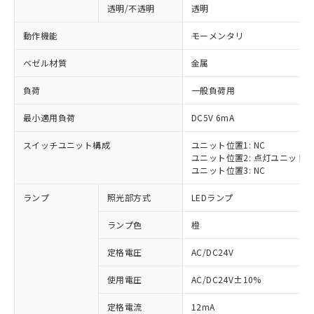
透明/不透明
透明
動作機能
モーメンタリ
ベゼル材質
金属
負荷
一般負荷用
最小適用負荷
DC5V 6mA
スイッチユニット構成
ユニット位置1: NC
ユニット位置2: 点灯ユニット
ユニット位置3: NC
ランプ
照光部方式
LEDランプ
ランプ色
橙
定格電圧
AC/DC24V
※1 対応状況
使用電圧
AC/DC24V±10%
定格電流
12mA
対応済み：EU RoHS指令（10物質）の