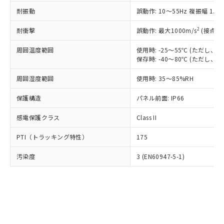
○
一定数以上の在庫あり
ニル類) : 1000ppm、 PBDEs(ポリ臭化ジフェニルエーテ
当社は規制貨物を破棄する場合は、完
ル) (DEHP)(別名：DOP) 1000ppm以下、フタル酸ブチ
正式な納期状況および標準価格はお客
ル類) : 1000ppm、
耐振動
誤動作: 10～55Hz 複振幅 1.
ルベンジル（BBP） 1000ppm以下、フタル酸ジブチル
全に破砕するなど、違法に輸出されな
DBP(フタル酸ジブチル) : 1000ppm、 DIBP(フタル酸ジ
様のお取引先、またはお客様担当のオ
（DBP） 1000ppm以下、フタル酸ジイソブチル
イソブチル) : 1000ppm、 BBP(フタル酸ブチルベンジ
△
一定数には満たないが在庫あり
いよう必要な手段を講じます。
ムロン制御機器販売店・当社販売員に
(DIBP) 1000ppm以下
2
耐衝撃
ル) : 1000ppm、
誤動作: 最大1000m/s
(接点開
当社は貴社製品を、核兵器、ミサイ
但し、RoHS指令で産業用監視および制御機器に対する
DEHP(フタル酸ビス(2-エチルヘキシル)) : 1000ppm
ご相談ください。
適用除外項目は除く。
ル、化学兵器、生物兵器またはその他
－
在庫なし(最新の在庫状況につ
オムロン制御機器販売店や当社販売拠
周囲温度範囲
使用時: -25～55℃ (ただし
フタル酸エステル類の４物質については閾値を超える意
武器並びにこれらの製造装置等に一切
いては、お客様のお取引先、ま
図的な使用がないことを確認しています。
保存時: -40～80℃ (ただし
点は「
販売ネットワーク
」をご確認
※2 環境保護使用期限
使用いたしません。
たはお客様担当のオムロン制御
ください。
当社は、貴社製品を第三者に販売する
周囲湿度範囲
使用時: 35～85%RH
機器販売店・当社販売員にご確
在庫状況および標準価格結果を当社の
※2 対応予定月
「ｅ」：有害物質（10物質）のすべてが基
場合は、上記1、2および3の内容を当
認ください)
事前の承諾なく第三者に漏洩または開
準値以下であることを示します。
保護構造
パネル前面: IP66
該第三者に通知します。また当社は、
示しないようお願いします。
部品在庫の切り替え状況などにより、予定
「10」：通常の使用状況下において有害物
販売先および販売に係わる関係者が違
マイパーツ機能（部品リスト作成サー
空
受注生産機種、また在庫状況の
感電保護クラス
Class II
月が前後することがあります。
質が外部に漏えいし、環境に深刻な影響を
法に輸出するおそれがある場合は、取
ビス）をご利用いただくには、I-Web
白
情報を公開していない機種
及ぼさない年数を意味します。
り引きをいたしません。
メンバーズにご登録されている必要が
PTI（トラッキング特性）
175
「－」：未確認です。当社販売部門へお問
あります。
い合わせください。
お客様が当ウェブサイト上で当社にご
汚染度
3 (EN60947-5-1)
※3 非含有証明書ダウンロード
登録された部品リストについて、当社
および当社の共同利用者が、当社の製
下記の非含有証明書をダウンロードするこ
品・サービスに関するお客様との取
とができます。
合意する
キャンセル
引・商談に必要な範囲で利用すること
をご了承ください。
EU RoHS指令（10物質）の非含有証明書
※当社の共同利用者とは、
"個人情報