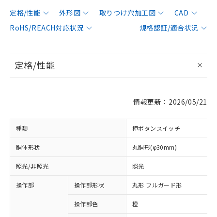
定格/性能
外形図
取りつけ穴加工図
CAD
RoHS/REACH対応状況
規格認証/適合状況
定格/性能
情報更新：2026/05/21
種類
押ボタンスイッチ
胴体形状
丸胴形(φ30mm)
照光/非照光
照光
操作部
操作部形状
丸形 フルガード形
操作部色
橙