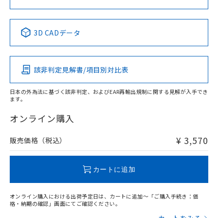
中国 RoHS表
※1 ※2
3D CADデータ
Pb
Hg
Cd
Cr(VI)
該非判定見解書/項目別対比表
X
O
O
O
日本の外為法に基づく該非判定、およびEAR再輸出規制に関する見解が入手でき
ます。
"対応済み"や非含有の記載がされた商品であっても、流通
在庫等で未対応品が混在する可能性があります。
オンライン購入
非含有品が必要な際は、弊社営業部門もしくは販売店へお
問い合わせください。
¥ 3,570
販売価格（税込）
この製品のRoHS/REACH対応状況ページへ
カートに追加
オンライン購入における出荷予定日は、カートに追加～「ご購入手続き：価
格・納期の確認」画面にてご確認ください。