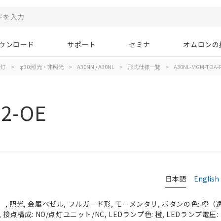
ウンロード
サポート
セミナ
オムロンの
示灯
>
φ30:照光・非照光
>
A30NN / A30NL
>
形式仕様一覧
>
A30NL-MGM-TOA-P
2-OE
日本語
English
 照光, 金属ベゼル, フルガード形, モーメンタリ, ボタンの色: 橙（透明）
接点構成: NO/点灯ユニット/NC, LEDランプ色: 橙, LEDランプ電圧: