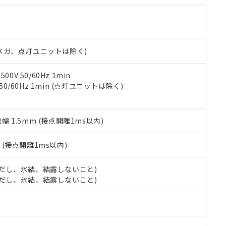
機種、また在庫状況の情報を公開していない機種
ェブサイト上で当社にご登録された部品リストについて、当社およ
書ダウンロード
す。当社販売部門へお問い合わせください。
品・サービスに関するお客様との取引・商談に必要な範囲で利用す
合意する
キャンセル
書をダウンロードすることができます。
利用者とは、
"個人情報の共同利用に関して"
の「1.共同利用者の
00Vメガ、点灯ユニットは除く)
します。
10物質）の非含有証明書
明書（当社基準）
日時点で非含有を証明するもので、過去に遡って非含有を証明するも
0V 50/60Hz 1min
令のフタル酸エステル類４物質の対応では、対応完了までの期間は出
 50/60Hz 1min (点灯ユニットは除く)
備考欄に対応日を記載しておりました。
品への在庫切替を完了していることから、特段のことがない限り、20
す。
振幅 1.5mm (接点開離1ms以内)
2
(接点開離1ms以内)
 (ただし、氷結、結露しないこと)
 (ただし、氷結、結露しないこと)