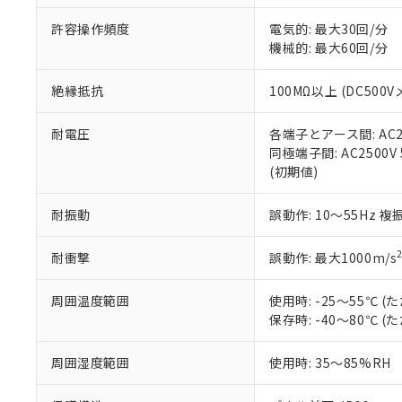
味します。
空
受注生産
お客様が当ウ
※3 非含有証明
「－」：未確認で
許容操作頻度
電気的: 最大30回/分
白
が、当社の製
機械的: 最大60回/分
さい。
下記の非含有証明
※当社の共同
絶縁抵抗
100MΩ以上 (DC5
いる法人を指
EU RoHS指令（
51物質の非含有証
※本証明書は発行
耐電圧
各端子とアース間: AC250
また、RoHS指
同極端子間: AC2500V
混在することから
(初期値)
既に当社にて対応
り割愛しておりま
耐振動
誤動作: 10～55Hz 複
耐衝撃
誤動作: 最大1000m/s
周囲温度範囲
使用時: -25～55℃
保存時: -40～80℃
周囲湿度範囲
使用時: 35～85%RH