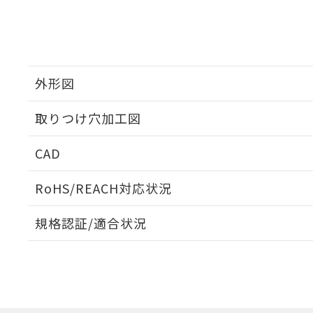
外形図
取りつけ穴加工図
CAD
ログイン/会員登録いただくと、CADデータをダウンロ
RoHS/REACH対応状況
規格認証/適合状況
EU RoHS
注意事項・凡例
A30NL-MGM-TOA-P102-OEについての規格認証/適
営業員または販売店にお問い合わせください。
ダウンロードデータをご利用いただく前に、以下を必ずお読
対応状況
対応予定月
※1
※2
ソフトウェアの使用条件