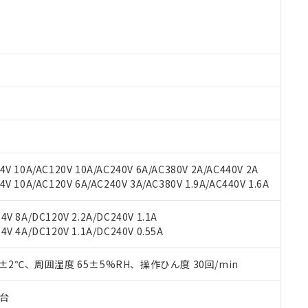
 RoHS指令（10物質）の非含有に対応した製品が提供可能な商品です
oHS指令（10物質）の非含有に対応した製品に切り替える予定のある
 RoHS指令（10物質）の非含有に非対応の商品で、対応品を出す予
 RoHS指令（10物質）の非含有の対応状況を調査中または確認中の
ンス料など無形物で、有害物質有無と関係のない商品です。
○×表
より、非含有部品としていたものが、含有品と判明した場合などやむ
みいただき、同意のうえご利用ください。
材料含有率が中国RoHSの基準値以下であることを示します。
材料含有率が中国RoHSの基準値を超えていることを示します。
、当社制御機器事業取扱商品の当社在庫状況および標準価格(税抜)
ら貴社製品のうち、外国為替および外国貿易法に定める商品（以下｢
質）：
す。当社販売部門へお問い合わせください。
 水銀(Hg) 1000ppm以下、 カドミウム(Cd) 100ppm以下、
たは国外への提供する場合は、日本国政府の輸出許可(または役務取
000ppm以下、ポリ臭化ビフェニル類(PBB) 1000ppm以下、ポリ臭化ジフェニルエーテル類(P
事業取扱商品の中には、本サービスの対象外となる商品もあること
手続きをとります。
キシル) (DEHP)(別名：DOP) 1000ppm以下、フタル酸ブチルベンジル（BBP） 100
V 10A/AC120V 10A/AC240V 6A/AC380V 2A/AC440V 2A
(GB/T26572)：
以下、フタル酸ジイソブチル (DIBP) 1000ppm以下
び標準価格照会結果は、記載している更新日時点での社内データに
物を破棄する場合は、完全に破砕するなど、違法に輸出されないよ
(水銀) : 1000ppm、 Cd(カドミウム) : 100ppm、
 10A/AC120V 6A/AC240V 3A/AC380V 1.9A/AC440V 1.6A
業用監視および制御機器に対する適用除外項目は除く。
覧された時点での実際の在庫および標準価格とは異なる場合がある
1000ppm、 PBBs(ポリ臭化ビフェニル類) : 1000ppm、 PBDEs(ポリ臭化ジフェニルエーテル類
物質については閾値を超える意図的な使用がないことを確認しています。
上の在庫あり
 1000ppm、 DIBP(フタル酸ジイソブチル) : 1000ppm、 BBP(フタル酸ブチルベンジル) :
品を、核兵器、ミサイル、化学兵器、生物兵器またはその他武器並
チルヘキシル)) : 1000ppm
V 8A/DC120V 2.2A/DC240V 1.1A
況および標準価格はお客様のお取引先、またはお客様担当のオムロ
用いたしません。
V 4A/DC120V 1.1A/DC240V 0.55A
ご相談ください。
は満たないが在庫あり
製品を第三者に販売する場合は、上記1、2および3の内容を当該第
機器販売店や当社販売拠点は「
販売ネットワーク
」をご確認くだ
販売先および販売に係わる関係者が違法に輸出するおそれがある場
用期限
び標準価格結果を当社の事前の承諾なく第三者に漏洩または開示し
0±2℃、周囲湿度 65±5%RH、操作ひん度 30回/min
え状況などにより、予定月が前後することがあります。
(最新の在庫状況については、お客様のお取引先、またはお客様担当
（10物質）のすべてが基準値以下であることを示します。
店・当社販売員にご確認ください)
能（部品リスト作成サービス）をご利用いただくには、I-Webメン
使用状況下において有害物質が外部に漏えいし、環境に深刻な影響を
子台
あります。