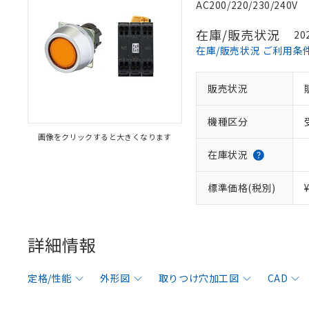
AC200/220/230/240V
在庫/販売状況
20
在庫/販売状況 ご利用条
販売状況
機種区分
画像をクリックすると大きくなります
在庫状況
標準価格(税別)
詳細情報
定格/性能
外形図
取りつけ穴加工図
CAD