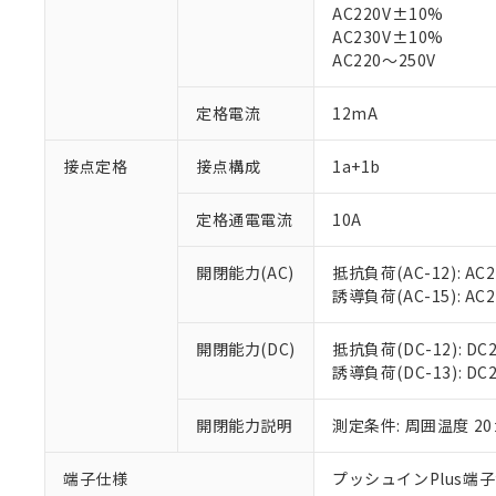
AC220V±10%
対応済み：EU
AC230V±10%
対応予定：EU R
AC220～250V
対応予定なし：EU
調査・確認中：EU
ご利用条件
定格電流
12mA
非該当品：ライセ
※1 中国RoHS
仕入先様の事情に
接点定格
接点構成
1a+1b
があります。
以下の条件をお読
「○」：最大均質
「×」：最大均質
本サービスは
当社は、これ
*EU RoHS指令（10物
定格通電電流
10A
「－」：未確認で
鉛(Pb) 1000ppm以下、
くものです。
う）を輸出ま
記
説明
六価クロム(Cr(Ⅵ)) 1
当社制御機器
などの必要な
フタル酸ビス(2-エチルヘ
開閉能力(AC)
抵抗負荷(AC-12): AC24
号
*中国RoHS10物質の基準値 
ル（DBP） 1000ppm
在庫状況およ
当社は規制貨
Pb(鉛) :1000ppm、 Hg
誘導負荷(AC-15): AC24V
但し、RoHS指令で産
のであり、閲
ます。
Cr(Ⅵ)(六価クロム) : 
フタル酸エステル類の４
○
一定数以
DBP(フタル酸ジブチル) :
い。
当社は貴社製
DEHP(フタル酸ビス(2-エ
開閉能力(DC)
抵抗負荷(DC-12): DC24
正式な納期状
置等に一切使
誘導負荷(DC-13): DC24
当社販売員に
※2 対応予定月
△
一定数に
当社は、貴社
オムロン制御
また当社は、
※2 環境保護使
在庫状況およ
開閉能力説明
測定条件: 周囲温度 2
部品在庫の切り替
たしません。
－
在庫なし
す。
「ｅ」：有害物質
機器販売
マイパーツ機
「10」：通常の
端子仕様
プッシュインPlus端
ている必要が