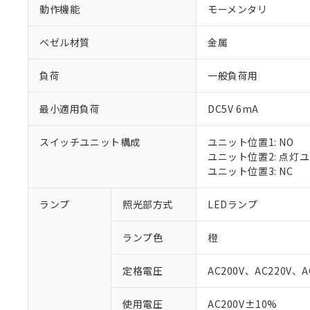
動作機能
モーメンタリ
ベゼル材質
金属
負荷
一般負荷用
最小適用負荷
DC5V 6mA
スイッチユニット構成
ユニット位置1: NO
ユニット位置2: 点灯
ユニット位置3: NC
ランプ
照光部方式
LEDランプ
ランプ色
橙
定格電圧
AC200V、AC220V、A
※1 対応状況
使用電圧
AC200V±10%