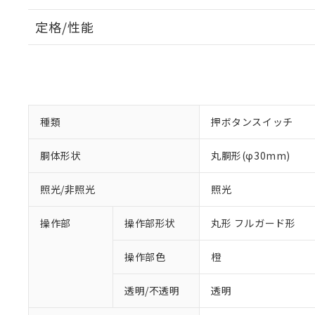
定格/性能
種類
押ボタンスイッチ
胴体形状
丸胴形(φ30mm)
照光/非照光
照光
操作部
操作部形状
丸形 フルガード形
操作部色
橙
透明/不透明
透明