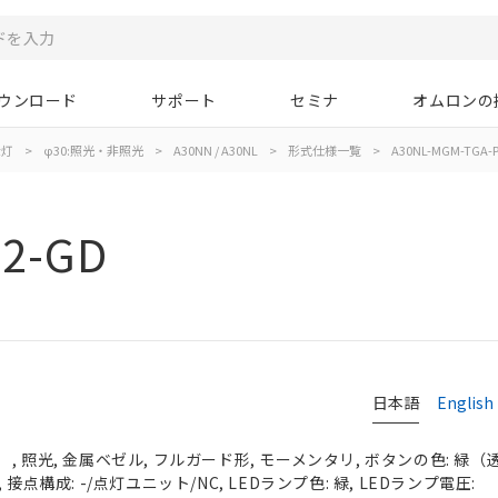
ウンロード
サポート
セミナ
オムロンの
示灯
>
φ30:照光・非照光
>
A30NN / A30NL
>
形式仕様一覧
>
A30NL-MGM-TGA-P
02-GD
日本語
English
 照光, 金属ベゼル, フルガード形, モーメンタリ, ボタンの色: 緑（透明）
接点構成: -/点灯ユニット/NC, LEDランプ色: 緑, LEDランプ電圧: