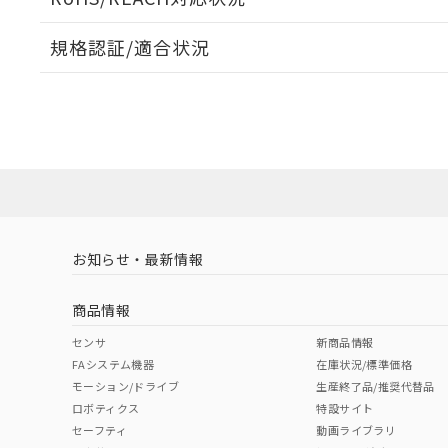
規格認証/適合状況
EU RoHS
注意事項・凡例
A30NL-MGM-TGA-P002-GDについての規格認証/
営業員または販売店にお問い合わせください。
ダウンロードデータをご利用いただく前に、以下を必ずお読
対応状況
対応予定月
※1
※2
ソフトウェアの使用条件
対応済み
お知らせ・最新情報
中国 RoHS
注意事項・凡例
商品情報
中国 RoHS表
※1 ※2
センサ
新商品情報
FAシステム機器
在庫状況/標準価格
Pb
Hg
Cd
Cr(V
モーション/ドライブ
生産終了品/推奨代替品
ロボティクス
特設サイト
セーフティ
動画ライブラリ