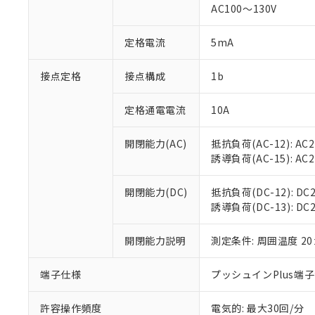
AC100～130V
があります。
以下の条件をお読
「○」：最大均質
「×」：最大均質
本サービスは
当社は、これ
定格電流
5mA
*EU RoHS指令（10物
「－」：未確認で
鉛(Pb) 1000ppm以下、
くものです。
う）を輸出ま
記
説明
六価クロム(Cr(Ⅵ)) 1
当社制御機器
などの必要な
フタル酸ビス(2-エチルヘ
接点定格
接点構成
1b
号
*中国RoHS10物質の基準値 
ル（DBP） 1000ppm
在庫状況およ
当社は規制貨
Pb(鉛) :1000ppm、 Hg
但し、RoHS指令で産
のであり、閲
ます。
Cr(Ⅵ)(六価クロム) : 
フタル酸エステル類の４
定格通電電流
10A
○
一定数以
DBP(フタル酸ジブチル) :
い。
当社は貴社製
DEHP(フタル酸ビス(2-エ
正式な納期状
置等に一切使
開閉能力(AC)
抵抗負荷(AC-12): AC24
当社販売員に
※2 対応予定月
△
一定数に
当社は、貴社
誘導負荷(AC-15): AC24V
オムロン制御
また当社は、
※2 環境保護使
在庫状況およ
部品在庫の切り替
たしません。
－
在庫なし
す。
開閉能力(DC)
抵抗負荷(DC-12): DC24
「ｅ」：有害物質
機器販売
マイパーツ機
誘導負荷(DC-13): DC24
「10」：通常の
ている必要が
味します。
空
受注生産
お客様が当ウ
※3 非含有証明
「－」：未確認で
開閉能力説明
測定条件: 周囲温度 2
白
が、当社の製
さい。
下記の非含有証明
端子仕様
プッシュインPlus端
※当社の共同
いる法人を指
EU RoHS指令（
許容操作頻度
電気的: 最大30回/分
51物質の非含有証