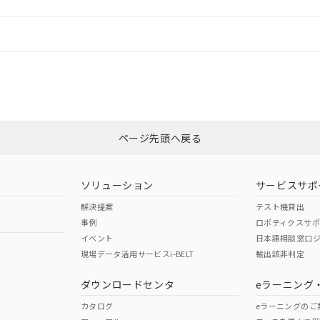
情報更新：
ログイン/会員登録
適合状況については、「カスタマーサポートセンタ お客様相談室」または貴社
みください。
非含有証明書
※3
ページ先頭へ戻る
ダウンロードはこちら
ソリューション
サービスサポ
解決提案
テスト機貸出
事例
ロボティクスサ
イベント
日本語相談窓口
現場データ活用サービスi-BELT
輸出該非判定
I)
PBBs
PBDEs
DBP
ダウンロードセンタ
eラーニング
カタログ
eラーニングのご