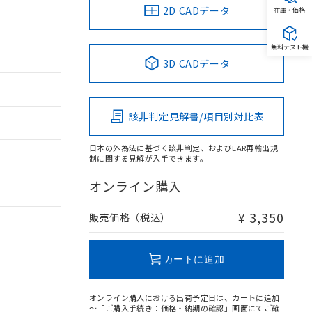
2D CADデータ
在庫・価格
無料テスト機
3D CADデータ
該非判定見解書/項目別対比表
日本の外為法に基づく該非判定、およびEAR再輸出規
制に関する見解が入手できます。
オンライン購入
¥ 3,350
販売価格（税込）
カートに追加
オンライン購入における出荷予定日は、カートに追加
～「ご購入手続き：価格・納期の確認」画面にてご確