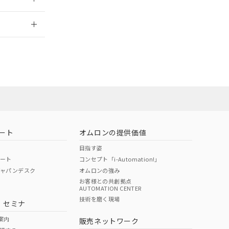
2026/7/29
担当オムロン
お問い合わせ
ート
オムロンの提供価値
目指す姿
ポート
コンセプト「i-Automation!」
ジャパンデスク
オムロンの強み
お客様との共創拠点
AUTOMATION CENTER
DIBP
BBP
DEHP
環境保護
技術を磨く現場
・セミナ
使用期限
案内
販売ネットワーク