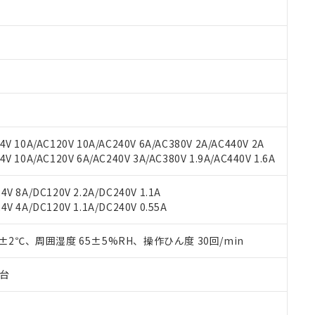
みいただき、同意のうえご利用ください。
材料含有率が中国RoHSの基準値以下であることを示します。
材料含有率が中国RoHSの基準値を超えていることを示します。
、当社制御機器事業取扱商品の当社在庫状況および標準価格(税抜)
ら貴社製品のうち、外国為替および外国貿易法に定める商品（以下｢
質）：
す。当社販売部門へお問い合わせください。
 水銀(Hg) 1000ppm以下、 カドミウム(Cd) 100ppm以下、
たは国外への提供する場合は、日本国政府の輸出許可(または役務取
000ppm以下、ポリ臭化ビフェニル類(PBB) 1000ppm以下、ポリ臭化ジフェニルエーテル類(P
事業取扱商品の中には、本サービスの対象外となる商品もあること
手続きをとります。
キシル) (DEHP)(別名：DOP) 1000ppm以下、フタル酸ブチルベンジル（BBP） 100
(GB/T26572)：
以下、フタル酸ジイソブチル (DIBP) 1000ppm以下
び標準価格照会結果は、記載している更新日時点での社内データに
物を破棄する場合は、完全に破砕するなど、違法に輸出されないよ
(水銀) : 1000ppm、 Cd(カドミウム) : 100ppm、
業用監視および制御機器に対する適用除外項目は除く。
覧された時点での実際の在庫および標準価格とは異なる場合がある
1000ppm、 PBBs(ポリ臭化ビフェニル類) : 1000ppm、 PBDEs(ポリ臭化ジフェニルエーテル類
物質については閾値を超える意図的な使用がないことを確認しています。
上の在庫あり
 1000ppm、 DIBP(フタル酸ジイソブチル) : 1000ppm、 BBP(フタル酸ブチルベンジル) :
品を、核兵器、ミサイル、化学兵器、生物兵器またはその他武器並
チルヘキシル)) : 1000ppm
況および標準価格はお客様のお取引先、またはお客様担当のオムロ
用いたしません。
V 10A/AC120V 10A/AC240V 6A/AC380V 2A/AC440V 2A
ご相談ください。
は満たないが在庫あり
製品を第三者に販売する場合は、上記1、2および3の内容を当該第
 10A/AC120V 6A/AC240V 3A/AC380V 1.9A/AC440V 1.6A
機器販売店や当社販売拠点は「
販売ネットワーク
」をご確認くだ
販売先および販売に係わる関係者が違法に輸出するおそれがある場
用期限
び標準価格結果を当社の事前の承諾なく第三者に漏洩または開示し
え状況などにより、予定月が前後することがあります。
(最新の在庫状況については、お客様のお取引先、またはお客様担当
V 8A/DC120V 2.2A/DC240V 1.1A
（10物質）のすべてが基準値以下であることを示します。
店・当社販売員にご確認ください)
能（部品リスト作成サービス）をご利用いただくには、I-Webメン
V 4A/DC120V 1.1A/DC240V 0.55A
使用状況下において有害物質が外部に漏えいし、環境に深刻な影響を
あります。
機種、また在庫状況の情報を公開していない機種
ェブサイト上で当社にご登録された部品リストについて、当社およ
書ダウンロード
す。当社販売部門へお問い合わせください。
0±2℃、周囲湿度 65±5%RH、操作ひん度 30回/min
品・サービスに関するお客様との取引・商談に必要な範囲で利用す
合意する
キャンセル
書をダウンロードすることができます。
子台
利用者とは、
"個人情報の共同利用に関して"
の「1.共同利用者の
します。
10物質）の非含有証明書
明書（当社基準）