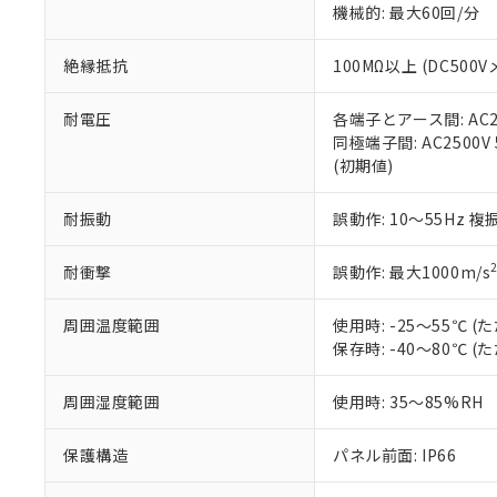
機械的: 最大60回/分
※本証明書は発行
また、RoHS指
混在することから
絶縁抵抗
100MΩ以上 (DC5
既に当社にて対応
り割愛しておりま
耐電圧
各端子とアース間: AC250
同極端子間: AC2500V
(初期値)
耐振動
誤動作: 10～55Hz 複
耐衝撃
誤動作: 最大1000m/s
周囲温度範囲
使用時: -25～55℃
保存時: -40～80℃
周囲湿度範囲
使用時: 35～85%RH
保護構造
パネル前面: IP66