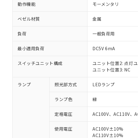
動作機能
モーメンタリ
ベゼル材質
金属
負荷
一般負荷用
最小適用負荷
DC5V 6mA
スイッチユニット構成
ユニット位置2: 点灯
ユニット位置3: NC
ランプ
照光部方式
LEDランプ
※1 対応状況
ランプ色
緑
対応済み：EU
対応予定：EU R
定格電圧
AC100V、AC110V、A
対応予定なし：EU
調査・確認中：EU
ご利用条件
使用電圧
AC100V±10%
非該当品：ライセ
※1 中国RoHS
AC110V±10%
仕入先様の事情に