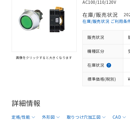
AC100/110/120V
在庫/販売状況
20
在庫/販売状況 ご利用条
販売状況
機種区分
画像をクリックすると大きくなります
在庫状況
標準価格(税別)
詳細情報
定格/性能
外形図
取りつけ穴加工図
CAD