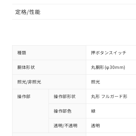
定格/性能
種類
押ボタンスイッチ
胴体形状
丸胴形(φ30mm)
照光/非照光
照光
操作部
操作部形状
丸形 フルガード形
操作部色
緑
透明/不透明
透明