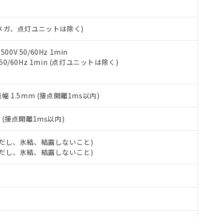
日時点で非含有を証明するもので、過去に遡って非含有を証明するも
令のフタル酸エステル類４物質の対応では、対応完了までの期間は出
備考欄に対応日を記載しておりました。
00Vメガ、点灯ユニットは除く)
品への在庫切替を完了していることから、特段のことがない限り、20
す。
0V 50/60Hz 1min
 50/60Hz 1min (点灯ユニットは除く)
振幅 1.5mm (接点開離1ms以内)
2
(接点開離1ms以内)
 (ただし、氷結、結露しないこと)
 (ただし、氷結、結露しないこと)