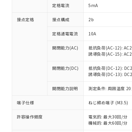
「○」：最大均質
定格電流
5mA
「×」：最大均質
本サービスは
当社は、これ
*EU RoHS指令（10物
「－」：未確認で
鉛(Pb) 1000ppm以下、
くものです。
う）を輸出ま
接点定格
接点構成
2b
記
説明
六価クロム(Cr(Ⅵ)) 1
当社制御機器
などの必要な
フタル酸ビス(2-エチルヘ
号
*中国RoHS10物質の基準値 
ル（DBP） 1000ppm
在庫状況およ
当社は規制貨
Pb(鉛) :1000ppm、 Hg
定格通電電流
10A
但し、RoHS指令で産
のであり、閲
ます。
Cr(Ⅵ)(六価クロム) : 
フタル酸エステル類の４
○
一定数以
DBP(フタル酸ジブチル) :
い。
当社は貴社製
DEHP(フタル酸ビス(2-エ
開閉能力(AC)
抵抗負荷(AC-12): AC24
正式な納期状
置等に一切使
誘導負荷(AC-15): AC24V
当社販売員に
※2 対応予定月
△
一定数に
当社は、貴社
オムロン制御
また当社は、
※2 環境保護使
在庫状況およ
部品在庫の切り替
たしません。
開閉能力(DC)
抵抗負荷(DC-12): DC24
－
在庫なし
す。
誘導負荷(DC-13): DC24
「ｅ」：有害物質
機器販売
マイパーツ機
「10」：通常の
ている必要が
味します。
開閉能力説明
測定条件: 周囲温度 2
空
受注生産
お客様が当ウ
※3 非含有証明
「－」：未確認で
白
が、当社の製
端子仕様
ねじ締め端子 (M3.5)
さい。
下記の非含有証明
※当社の共同
いる法人を指
許容操作頻度
電気的: 最大30回/分
EU RoHS指令（
機械的: 最大60回/分
51物質の非含有証
※本証明書は発行