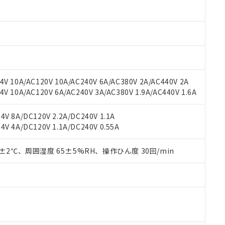
材料含有率が中国RoHSの基準値以下であることを示します。
材料含有率が中国RoHSの基準値を超えていることを示します。
、当社制御機器事業取扱商品の当社在庫状況および標準価格(税抜)
ら貴社製品のうち、外国為替および外国貿易法に定める商品（以下｢
質）：
す。当社販売部門へお問い合わせください。
 水銀(Hg) 1000ppm以下、 カドミウム(Cd) 100ppm以下、
たは国外への提供する場合は、日本国政府の輸出許可(または役務取
000ppm以下、ポリ臭化ビフェニル類(PBB) 1000ppm以下、ポリ臭化ジフェニルエーテル類(P
事業取扱商品の中には、本サービスの対象外となる商品もあること
手続きをとります。
キシル) (DEHP)(別名：DOP) 1000ppm以下、フタル酸ブチルベンジル（BBP） 100
(GB/T26572)：
以下、フタル酸ジイソブチル (DIBP) 1000ppm以下
び標準価格照会結果は、記載している更新日時点での社内データに
物を破棄する場合は、完全に破砕するなど、違法に輸出されないよ
(水銀) : 1000ppm、 Cd(カドミウム) : 100ppm、
業用監視および制御機器に対する適用除外項目は除く。
覧された時点での実際の在庫および標準価格とは異なる場合がある
1000ppm、 PBBs(ポリ臭化ビフェニル類) : 1000ppm、 PBDEs(ポリ臭化ジフェニルエーテル類
物質については閾値を超える意図的な使用がないことを確認しています。
上の在庫あり
 1000ppm、 DIBP(フタル酸ジイソブチル) : 1000ppm、 BBP(フタル酸ブチルベンジル) :
品を、核兵器、ミサイル、化学兵器、生物兵器またはその他武器並
チルヘキシル)) : 1000ppm
V 10A/AC120V 10A/AC240V 6A/AC380V 2A/AC440V 2A
況および標準価格はお客様のお取引先、またはお客様担当のオムロ
用いたしません。
 10A/AC120V 6A/AC240V 3A/AC380V 1.9A/AC440V 1.6A
ご相談ください。
は満たないが在庫あり
製品を第三者に販売する場合は、上記1、2および3の内容を当該第
機器販売店や当社販売拠点は「
販売ネットワーク
」をご確認くだ
販売先および販売に係わる関係者が違法に輸出するおそれがある場
用期限
び標準価格結果を当社の事前の承諾なく第三者に漏洩または開示し
え状況などにより、予定月が前後することがあります。
V 8A/DC120V 2.2A/DC240V 1.1A
(最新の在庫状況については、お客様のお取引先、またはお客様担当
V 4A/DC120V 1.1A/DC240V 0.55A
（10物質）のすべてが基準値以下であることを示します。
店・当社販売員にご確認ください)
能（部品リスト作成サービス）をご利用いただくには、I-Webメン
使用状況下において有害物質が外部に漏えいし、環境に深刻な影響を
あります。
0±2℃、周囲湿度 65±5%RH、操作ひん度 30回/min
機種、また在庫状況の情報を公開していない機種
ェブサイト上で当社にご登録された部品リストについて、当社およ
書ダウンロード
す。当社販売部門へお問い合わせください。
品・サービスに関するお客様との取引・商談に必要な範囲で利用す
合意する
キャンセル
書をダウンロードすることができます。
利用者とは、
"個人情報の共同利用に関して"
の「1.共同利用者の
します。
10物質）の非含有証明書
明書（当社基準）
日時点で非含有を証明するもので、過去に遡って非含有を証明するも