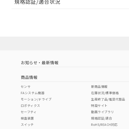
規格認証/適合状況
EU RoHS
注意事項・凡例
A30NL-MGM-TGA-G202-GCについての規格認証/
営業員または販売店にお問い合わせください。
ダウンロードデータをご利用いただく前に、以下を必ずお読
対応状況
対応予定月
※1
※2
ソフトウェアの使用条件
対応済み
お知らせ・最新情報
中国 RoHS
注意事項・凡例
商品情報
中国 RoHS表
※1 ※2
センサ
新商品情報
FAシステム機器
在庫状況/標準価格
Pb
Hg
Cd
Cr(V
モーション/ドライブ
生産終了品/推奨代替品
ロボティクス
特設サイト
セーフティ
動画ライブラリ
検査装置
規格認証/適合
X
O
O
O
スイッチ
RoHS/REACH対応