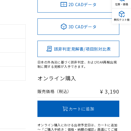
2D CADデータ
在庫・価格
無料テスト機
3D CADデータ
該非判定見解書/項目別対比表
日本の外為法に基づく該非判定、およびEAR再輸出規
制に関する見解が入手できます。
オンライン購入
¥ 3,190
販売価格（税込）
カートに追加
オンライン購入における出荷予定日は、カートに追加
～「ご購入手続き：価格・納期の確認」画面にてご確