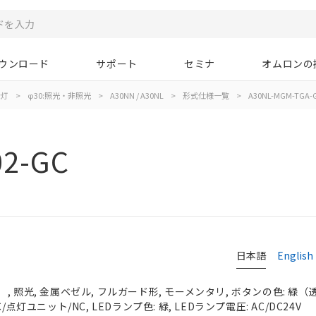
ウンロード
サポート
セミナ
オムロンの
示灯
>
φ30:照光・非照光
>
A30NN / A30NL
>
形式仕様一覧
>
A30NL-MGM-TGA-
02-GC
日本語
English
 照光, 金属ベゼル, フルガード形, モーメンタリ, ボタンの色: 緑（透明）
/点灯ユニット/NC, LEDランプ色: 緑, LEDランプ電圧: AC/DC24V