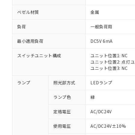
ベゼル材質
金属
負荷
一般負荷用
最小適用負荷
DC5V 6mA
スイッチユニット構成
ユニット位置1: NC
ユニット位置2: 点灯
ユニット位置3: NC
※1 対応状況
ランプ
照光部方式
LEDランプ
対応済み：EU
ランプ色
緑
対応予定：EU R
対応予定なし：EU
定格電圧
AC/DC24V
調査・確認中：EU
ご利用条件
非該当品：ライセ
※1 中国RoHS
使用電圧
AC/DC24V±10%
仕入先様の事情に
があります。
以下の条件をお読