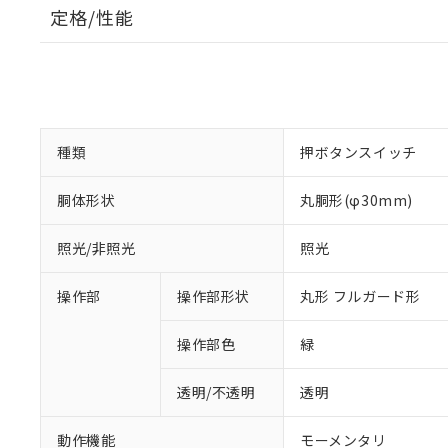
定格/性能
種類
押ボタンスイッチ
胴体形状
丸胴形(φ30mm)
照光/非照光
照光
操作部
操作部形状
丸形 フルガード形
操作部色
緑
透明/不透明
透明
動作機能
モーメンタリ