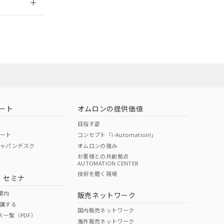
担当オムロン
お問い合わせ
ート
オムロンの提供価値
目指す姿
ポート
コンセプト「i-Automation!」
ジャパンデスク
オムロンの強み
お客様との共創拠点
AUTOMATION CENTER
DIBP
BBP
DEHP
環境保護
技術を磨く現場
・セミナ
使用期限
案内
販売ネットワーク
講する
O
O
O
10
国内販売ネットワーク
ス一覧（PDF）
海外販売ネットワーク