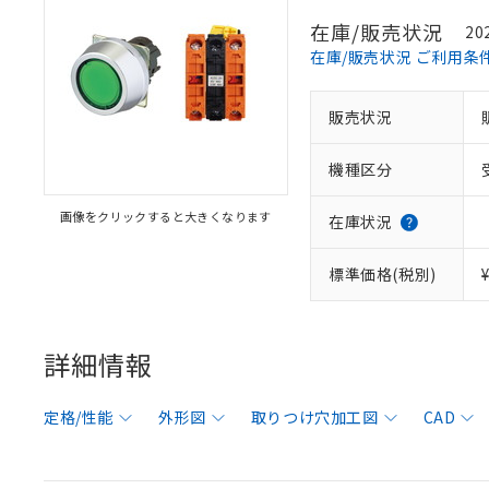
在庫/販売状況
20
在庫/販売状況 ご利用条
販売状況
機種区分
画像をクリックすると大きくなります
在庫状況
標準価格(税別)
詳細情報
定格/性能
外形図
取りつけ穴加工図
CAD