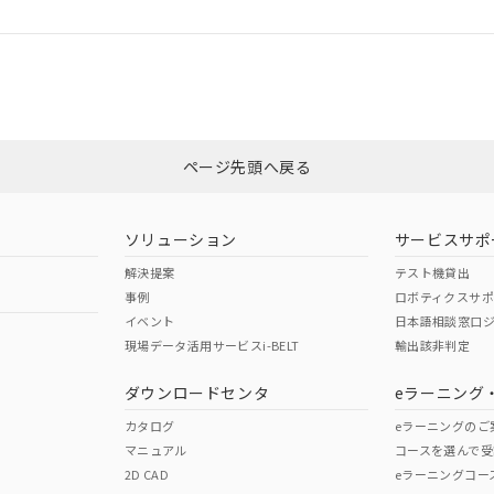
ログイン/会員登録
適合状況については、「カスタマーサポートセンタ お客様相談室」または貴社
みください。
非含有証明書
※3
ページ先頭へ戻る
ダウンロードはこちら
ソリューション
サービスサポ
解決提案
テスト機貸出
事例
ロボティクスサ
イベント
日本語相談窓口
現場データ活用サービスi-BELT
輸出該非判定
I)
PBBs
PBDEs
DBP
ダウンロードセンタ
eラーニング
カタログ
eラーニングのご
マニュアル
コースを選んで受
O
O
O
2D CAD
eラーニングコー