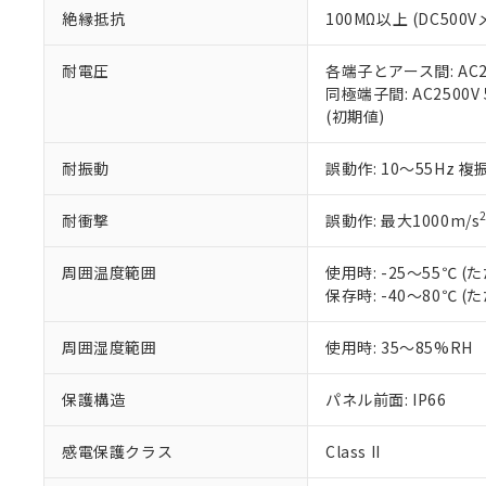
また、RoHS指
絶縁抵抗
100MΩ以上 (DC5
混在することから
既に当社にて対応
耐電圧
各端子とアース間: AC250
り割愛しておりま
同極端子間: AC2500V
(初期値)
耐振動
誤動作: 10～55Hz 複
耐衝撃
誤動作: 最大1000m/s
周囲温度範囲
使用時: -25～55℃
保存時: -40～80℃
周囲湿度範囲
使用時: 35～85%RH
保護構造
パネル前面: IP66
感電保護クラス
Class II