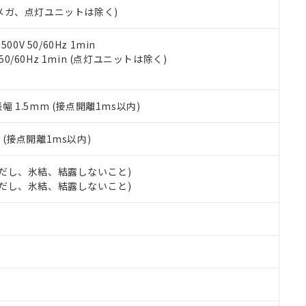
令のフタル酸エステル類４物質の対応では、対応完了までの期間は出
00Vメガ、点灯ユニットは除く)
備考欄に対応日を記載しておりました。
品への在庫切替を完了していることから、特段のことがない限り、20
0V 50/60Hz 1min
す。
 50/60Hz 1min (点灯ユニットは除く)
振幅 1.5mm (接点開離1ms以内)
2
(接点開離1ms以内)
 (ただし、氷結、結露しないこと)
 (ただし、氷結、結露しないこと)