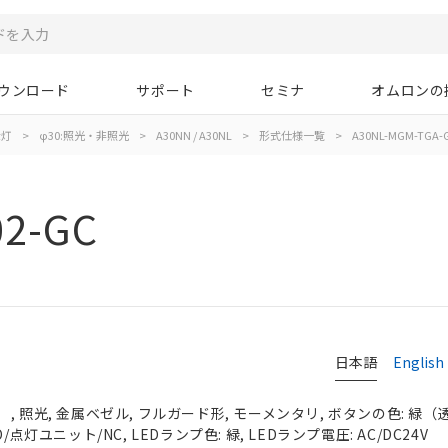
ウンロード
サポート
セミナ
オムロンの
示灯
>
φ30:照光・非照光
>
A30NN / A30NL
>
形式仕様一覧
>
A30NL-MGM-TGA-
02-GC
日本語
English
 照光, 金属ベゼル, フルガード形, モーメンタリ, ボタンの色: 緑（透明）
/点灯ユニット/NC, LEDランプ色: 緑, LEDランプ電圧: AC/DC24V