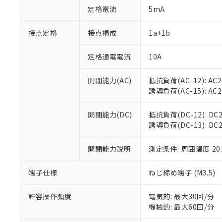
対応予定：EU R
定格電流
5mA
対応予定なし：EU
調査・確認中：EU
ご利用条件
接点定格
接点構成
1a+1b
非該当品：ライセ
※1 中国RoHS
仕入先様の事情に
があります。
定格通電電流
10A
以下の条件をお読
「○」：最大均質
「×」：最大均質
本サービスは
当社は、これ
*EU RoHS指令（10物
開閉能力(AC)
抵抗負荷(AC-12): AC24
「－」：未確認で
鉛(Pb) 1000ppm以下、
くものです。
う）を輸出ま
誘導負荷(AC-15): AC24V
記
説明
六価クロム(Cr(Ⅵ)) 1
当社制御機器
などの必要な
フタル酸ビス(2-エチルヘ
号
*中国RoHS10物質の基準値 
ル（DBP） 1000ppm
在庫状況およ
当社は規制貨
Pb(鉛) :1000ppm、 Hg
但し、RoHS指令で産
開閉能力(DC)
抵抗負荷(DC-12): DC24
のであり、閲
ます。
Cr(Ⅵ)(六価クロム) : 
フタル酸エステル類の４
誘導負荷(DC-13): DC24
○
一定数以
DBP(フタル酸ジブチル) :
い。
当社は貴社製
DEHP(フタル酸ビス(2-エ
正式な納期状
置等に一切使
当社販売員に
※2 対応予定月
開閉能力説明
測定条件: 周囲温度 2
△
一定数に
当社は、貴社
オムロン制御
また当社は、
※2 環境保護使
在庫状況およ
部品在庫の切り替
たしません。
端子仕様
ねじ締め端子 (M3.5)
－
在庫なし
す。
「ｅ」：有害物質
機器販売
マイパーツ機
「10」：通常の
許容操作頻度
電気的: 最大30回/分
ている必要が
味します。
機械的: 最大60回/分
空
受注生産
お客様が当ウ
※3 非含有証明
「－」：未確認で
白
が、当社の製