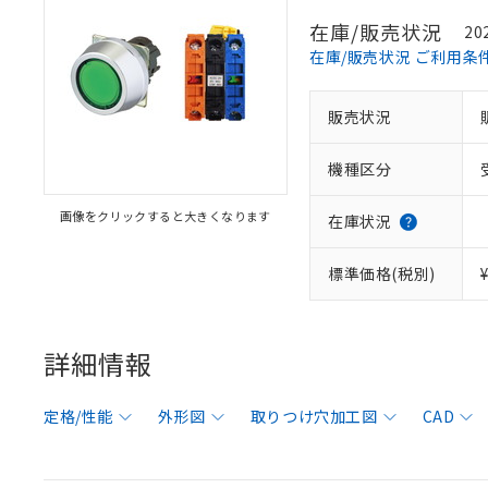
在庫/販売状況
20
在庫/販売状況 ご利用条
販売状況
機種区分
画像をクリックすると大きくなります
在庫状況
標準価格(税別)
詳細情報
定格/性能
外形図
取りつけ穴加工図
CAD