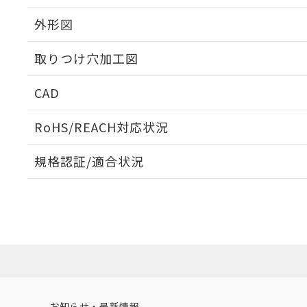
外形図
取りつけ穴加工図
CAD
ログイン/会員登録いただくと、CADデータをダウンロ
RoHS/REACH対応状況
規格認証/適合状況
EU RoHS
注意事項・凡例
A30NL-MGM-TGA-G102-GCについての規格認証/
営業員または販売店にお問い合わせください。
ダウンロードデータをご利用いただく前に、以下を必ずお読
対応状況
対応予定月
※1
※2
ソフトウェアの使用条件
対応済み
お知らせ・最新情報