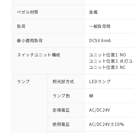
ベゼル材質
金属
負荷
一般負荷用
最小適用負荷
DC5V 6mA
スイッチユニット構成
ユニット位置1: NO
ユニット位置2: 点灯
ユニット位置3: NC
ランプ
照光部方式
LEDランプ
ランプ色
緑
定格電圧
AC/DC24V
※1 対応状況
使用電圧
AC/DC24V±10%
対応済み：EU