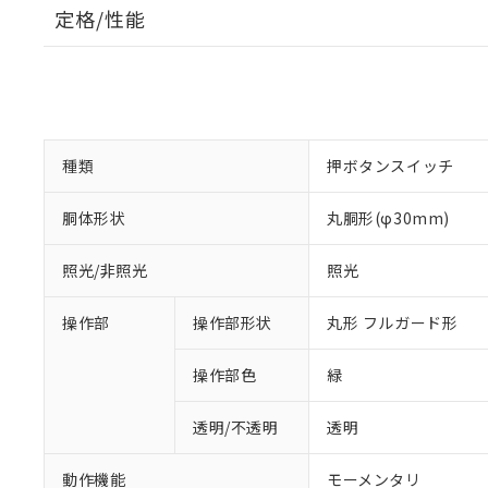
定格/性能
種類
押ボタンスイッチ
胴体形状
丸胴形(φ30mm)
照光/非照光
照光
操作部
操作部形状
丸形 フルガード形
操作部色
緑
透明/不透明
透明
動作機能
モーメンタリ