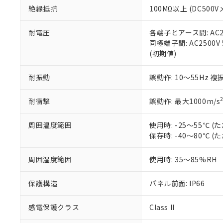
絶縁抵抗
100MΩ以上 (DC5
さい。
下記の非含有証明
※当社の共同
いる法人を指
EU RoHS指令（
耐電圧
各端子とアース間: AC250
51物質の非含有証
同極端子間: AC2500V
※本証明書は発行
(初期値)
また、RoHS指
混在することから
耐振動
誤動作: 10～55Hz 複
既に当社にて対応
り割愛しておりま
耐衝撃
誤動作: 最大1000m/s
周囲温度範囲
使用時: -25～55℃
保存時: -40～80℃
周囲湿度範囲
使用時: 35～85%RH
保護構造
パネル前面: IP66
感電保護クラス
Class II