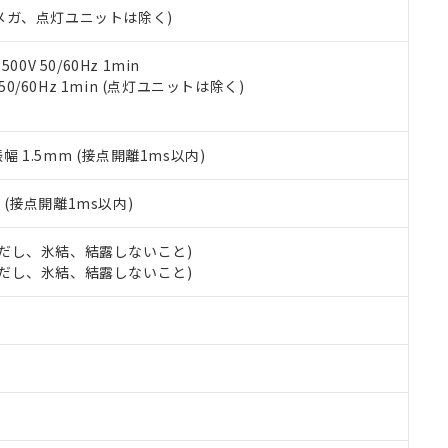
合意する
キャンセル
00Vメガ、点灯ユニットは除く)
書をダウンロードすることができます。
利用者とは、
"個人情報の共同利用に関して"
の「1.共同利用者の
します。
10物質）の非含有証明書
0V 50/60Hz 1min
明書（当社基準）
 50/60Hz 1min (点灯ユニットは除く)
日時点で非含有を証明するもので、過去に遡って非含有を証明するも
令のフタル酸エステル類４物質の対応では、対応完了までの期間は出
備考欄に対応日を記載しておりました。
振幅 1.5mm (接点開離1ms以内)
品への在庫切替を完了していることから、特段のことがない限り、20
す。
2
(接点開離1ms以内)
 (ただし、氷結、結露しないこと)
 (ただし、氷結、結露しないこと)