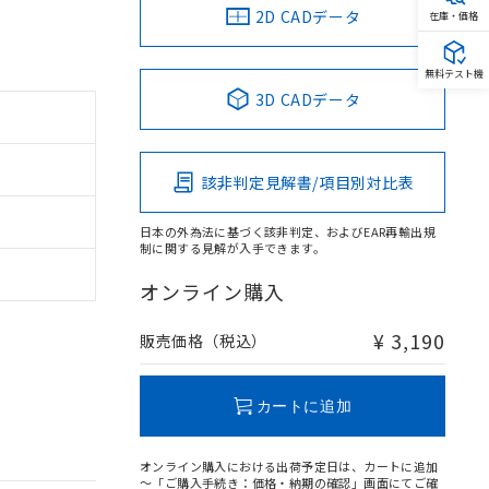
2D CADデータ
在庫・価格
無料テスト機
3D CADデータ
該非判定見解書/項目別対比表
日本の外為法に基づく該非判定、およびEAR再輸出規
制に関する見解が入手できます。
オンライン購入
¥ 3,190
販売価格（税込）
カートに追加
オンライン購入における出荷予定日は、カートに追加
～「ご購入手続き：価格・納期の確認」画面にてご確