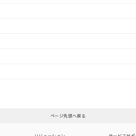
情報更新：2
情報更新：2
ードすることができます。
情報更新：
ログイン/会員登録
適合状況については、「カスタマーサポートセンタ お客様相談室」または貴社
みください。
非含有証明書
※3
ページ先頭へ戻る
ダウンロードはこちら
ソリューション
サービスサポ