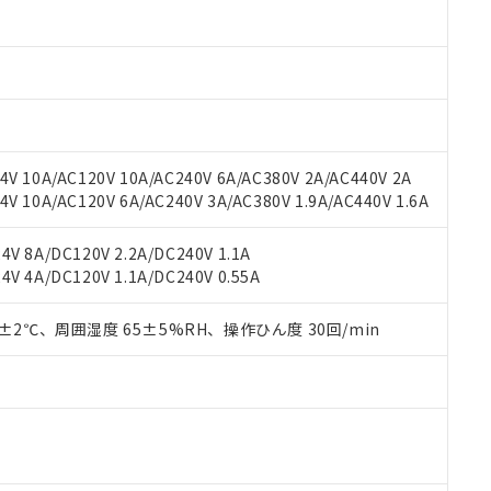
oHS指令（10物質）の非含有に対応した製品に切り替える予定のある
 RoHS指令（10物質）の非含有に非対応の商品で、対応品を出す予
 RoHS指令（10物質）の非含有の対応状況を調査中または確認中の
ンス料など無形物で、有害物質有無と関係のない商品です。
○×表
より、非含有部品としていたものが、含有品と判明した場合などやむ
みいただき、同意のうえご利用ください。
材料含有率が中国RoHSの基準値以下であることを示します。
材料含有率が中国RoHSの基準値を超えていることを示します。
、当社制御機器事業取扱商品の当社在庫状況および標準価格(税抜)
ら貴社製品のうち、外国為替および外国貿易法に定める商品（以下｢
質）：
V 10A/AC120V 10A/AC240V 6A/AC380V 2A/AC440V 2A
す。当社販売部門へお問い合わせください。
 水銀(Hg) 1000ppm以下、 カドミウム(Cd) 100ppm以下、
たは国外への提供する場合は、日本国政府の輸出許可(または役務取
 10A/AC120V 6A/AC240V 3A/AC380V 1.9A/AC440V 1.6A
000ppm以下、ポリ臭化ビフェニル類(PBB) 1000ppm以下、ポリ臭化ジフェニルエーテル類(P
事業取扱商品の中には、本サービスの対象外となる商品もあること
手続きをとります。
キシル) (DEHP)(別名：DOP) 1000ppm以下、フタル酸ブチルベンジル（BBP） 100
(GB/T26572)：
以下、フタル酸ジイソブチル (DIBP) 1000ppm以下
び標準価格照会結果は、記載している更新日時点での社内データに
物を破棄する場合は、完全に破砕するなど、違法に輸出されないよ
(水銀) : 1000ppm、 Cd(カドミウム) : 100ppm、
業用監視および制御機器に対する適用除外項目は除く。
V 8A/DC120V 2.2A/DC240V 1.1A
覧された時点での実際の在庫および標準価格とは異なる場合がある
1000ppm、 PBBs(ポリ臭化ビフェニル類) : 1000ppm、 PBDEs(ポリ臭化ジフェニルエーテル類
物質については閾値を超える意図的な使用がないことを確認しています。
V 4A/DC120V 1.1A/DC240V 0.55A
上の在庫あり
 1000ppm、 DIBP(フタル酸ジイソブチル) : 1000ppm、 BBP(フタル酸ブチルベンジル) :
品を、核兵器、ミサイル、化学兵器、生物兵器またはその他武器並
チルヘキシル)) : 1000ppm
況および標準価格はお客様のお取引先、またはお客様担当のオムロ
用いたしません。
ご相談ください。
0±2℃、周囲湿度 65±5%RH、操作ひん度 30回/min
は満たないが在庫あり
製品を第三者に販売する場合は、上記1、2および3の内容を当該第
機器販売店や当社販売拠点は「
販売ネットワーク
」をご確認くだ
販売先および販売に係わる関係者が違法に輸出するおそれがある場
用期限
び標準価格結果を当社の事前の承諾なく第三者に漏洩または開示し
え状況などにより、予定月が前後することがあります。
(最新の在庫状況については、お客様のお取引先、またはお客様担当
（10物質）のすべてが基準値以下であることを示します。
店・当社販売員にご確認ください)
能（部品リスト作成サービス）をご利用いただくには、I-Webメン
使用状況下において有害物質が外部に漏えいし、環境に深刻な影響を
あります。
機種、また在庫状況の情報を公開していない機種
ェブサイト上で当社にご登録された部品リストについて、当社およ
書ダウンロード
す。当社販売部門へお問い合わせください。
品・サービスに関するお客様との取引・商談に必要な範囲で利用す