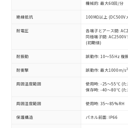
機械的: 最大60回/分
※本証明書は発行
また、RoHS指
混在することから
絶縁抵抗
100MΩ以上 (DC5
既に当社にて対応
り割愛しておりま
耐電圧
各端子とアース間: AC250
同極端子間: AC2500V
(初期値)
耐振動
誤動作: 10～55Hz 複
耐衝撃
誤動作: 最大1000m/s
周囲温度範囲
使用時: -25～55℃
保存時: -40～80℃
周囲湿度範囲
使用時: 35～85%RH
保護構造
パネル前面: IP66