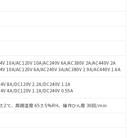
みいただき、同意のうえご利用ください。
材料含有率が中国RoHSの基準値以下であることを示します。
材料含有率が中国RoHSの基準値を超えていることを示します。
、当社制御機器事業取扱商品の当社在庫状況および標準価格(税抜)
ら貴社製品のうち、外国為替および外国貿易法に定める商品（以下｢
質）：
す。当社販売部門へお問い合わせください。
 水銀(Hg) 1000ppm以下、 カドミウム(Cd) 100ppm以下、
たは国外への提供する場合は、日本国政府の輸出許可(または役務取
000ppm以下、ポリ臭化ビフェニル類(PBB) 1000ppm以下、ポリ臭化ジフェニルエーテル類(P
事業取扱商品の中には、本サービスの対象外となる商品もあること
手続きをとります。
キシル) (DEHP)(別名：DOP) 1000ppm以下、フタル酸ブチルベンジル（BBP） 100
(GB/T26572)：
以下、フタル酸ジイソブチル (DIBP) 1000ppm以下
び標準価格照会結果は、記載している更新日時点での社内データに
物を破棄する場合は、完全に破砕するなど、違法に輸出されないよ
(水銀) : 1000ppm、 Cd(カドミウム) : 100ppm、
業用監視および制御機器に対する適用除外項目は除く。
覧された時点での実際の在庫および標準価格とは異なる場合がある
1000ppm、 PBBs(ポリ臭化ビフェニル類) : 1000ppm、 PBDEs(ポリ臭化ジフェニルエーテル類
物質については閾値を超える意図的な使用がないことを確認しています。
上の在庫あり
 1000ppm、 DIBP(フタル酸ジイソブチル) : 1000ppm、 BBP(フタル酸ブチルベンジル) :
品を、核兵器、ミサイル、化学兵器、生物兵器またはその他武器並
チルヘキシル)) : 1000ppm
況および標準価格はお客様のお取引先、またはお客様担当のオムロ
用いたしません。
V 10A/AC120V 10A/AC240V 6A/AC380V 2A/AC440V 2A
ご相談ください。
は満たないが在庫あり
製品を第三者に販売する場合は、上記1、2および3の内容を当該第
 10A/AC120V 6A/AC240V 3A/AC380V 1.9A/AC440V 1.6A
機器販売店や当社販売拠点は「
販売ネットワーク
」をご確認くだ
販売先および販売に係わる関係者が違法に輸出するおそれがある場
用期限
び標準価格結果を当社の事前の承諾なく第三者に漏洩または開示し
え状況などにより、予定月が前後することがあります。
(最新の在庫状況については、お客様のお取引先、またはお客様担当
V 8A/DC120V 2.2A/DC240V 1.1A
（10物質）のすべてが基準値以下であることを示します。
店・当社販売員にご確認ください)
能（部品リスト作成サービス）をご利用いただくには、I-Webメン
V 4A/DC120V 1.1A/DC240V 0.55A
使用状況下において有害物質が外部に漏えいし、環境に深刻な影響を
あります。
機種、また在庫状況の情報を公開していない機種
ェブサイト上で当社にご登録された部品リストについて、当社およ
書ダウンロード
す。当社販売部門へお問い合わせください。
0±2℃、周囲湿度 65±5%RH、操作ひん度 30回/min
品・サービスに関するお客様との取引・商談に必要な範囲で利用す
合意する
キャンセル
書をダウンロードすることができます。
利用者とは、
"個人情報の共同利用に関して"
の「1.共同利用者の
します。
10物質）の非含有証明書
明書（当社基準）