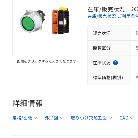
在庫/販売状況
20
在庫/販売状況 ご利用条
販売状況
機種区分
画像をクリックすると大きくなります
在庫状況
標準価格(税別)
詳細情報
定格/性能
外形図
取りつけ穴加工図
CAD