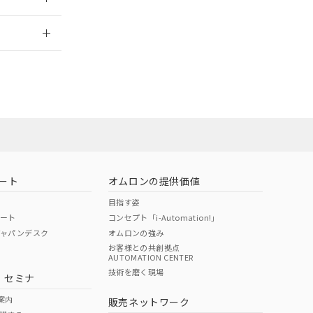
2026/7/29
担当オムロン
お問い合わせ
ート
オムロンの提供価値
目指す姿
ポート
コンセプト「i-Automation!」
ジャパンデスク
オムロンの強み
お客様との共創拠点
AUTOMATION CENTER
DIBP
BBP
DEHP
環境保護
技術を磨く現場
・セミナ
使用期限
案内
販売ネットワーク