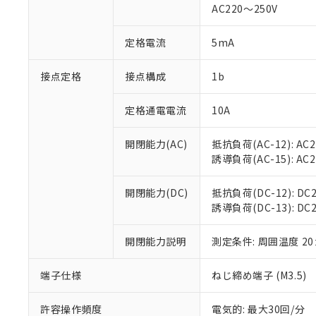
AC220～250V
があります。
以下の条件をお読
「○」：最大均質
「×」：最大均質
本サービスは
当社は、これ
定格電流
5mA
*EU RoHS指令（10物
「－」：未確認で
鉛(Pb) 1000ppm以下、
くものです。
う）を輸出ま
記
説明
六価クロム(Cr(Ⅵ)) 1
当社制御機器
などの必要な
フタル酸ビス(2-エチルヘ
接点定格
接点構成
1b
号
*中国RoHS10物質の基準値 
ル（DBP） 1000ppm
在庫状況およ
当社は規制貨
Pb(鉛) :1000ppm、 Hg
但し、RoHS指令で産
のであり、閲
ます。
Cr(Ⅵ)(六価クロム) : 
フタル酸エステル類の４
定格通電電流
10A
○
一定数以
DBP(フタル酸ジブチル) :
い。
当社は貴社製
DEHP(フタル酸ビス(2-エ
正式な納期状
置等に一切使
開閉能力(AC)
抵抗負荷(AC-12): AC24
当社販売員に
※2 対応予定月
△
一定数に
当社は、貴社
誘導負荷(AC-15): AC24V
オムロン制御
また当社は、
※2 環境保護使
在庫状況およ
部品在庫の切り替
たしません。
－
在庫なし
す。
開閉能力(DC)
抵抗負荷(DC-12): DC24
「ｅ」：有害物質
機器販売
マイパーツ機
誘導負荷(DC-13): DC24
「10」：通常の
ている必要が
味します。
空
受注生産
お客様が当ウ
※3 非含有証明
「－」：未確認で
開閉能力説明
測定条件: 周囲温度 2
白
が、当社の製
さい。
下記の非含有証明
端子仕様
ねじ締め端子 (M3.5)
※当社の共同
いる法人を指
EU RoHS指令（
許容操作頻度
電気的: 最大30回/分
51物質の非含有証