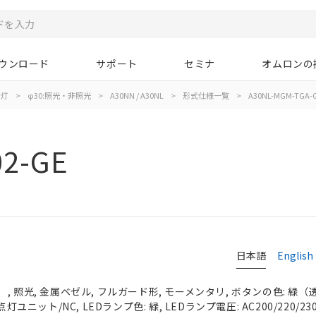
ウンロード
サポート
セミナ
オムロンの
示灯
>
φ30:照光・非照光
>
A30NN / A30NL
>
形式仕様一覧
>
A30NL-MGM-TGA-G
02-GE
日本語
English
 照光, 金属ベゼル, フルガード形, モーメンタリ, ボタンの色: 緑（透明）
灯ユニット/NC, LEDランプ色: 緑, LEDランプ電圧: AC200/220/230