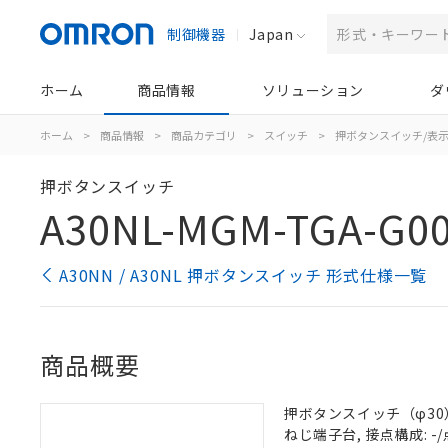
制御機器
Japan
ホーム
商品情報
ソリューション
ダ
ホーム
>
商品情報
>
商品カテゴリ
>
スイッチ
>
押ボタンスイッチ/表
押ボタンスイッチ
A30NL-MGM-TGA-G0
A30NN / A30NL 押ボタンスイッチ 形式仕様一覧
商品概要
押ボタンスイッチ（φ30）,
ねじ端子台, 接点構成: -/点