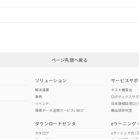
情報更新：
ログイン/会員登録
適合状況については、「カスタマーサポートセンタ お客様相談室」または貴社
みください。
非含有証明書
※3
ページ先頭へ戻る
ダウンロードはこちら
ソリューション
サービスサポ
解決提案
テスト機貸出
事例
ロボティクスサ
イベント
日本語相談窓口
現場データ活用サービスi-BELT
輸出該非判定
I)
PBBs
PBDEs
DBP
ダウンロードセンタ
eラーニング
カタログ
eラーニングのご