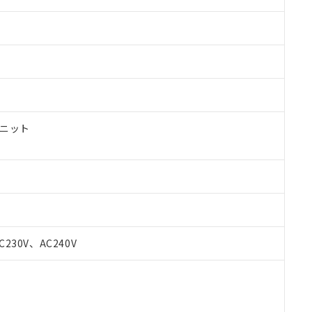
ユニット
 RoHS指令（10物質）の非含有に対応した製品が提供可能な商品です
C230V、AC240V
oHS指令（10物質）の非含有に対応した製品に切り替える予定のある
 RoHS指令（10物質）の非含有に非対応の商品で、対応品を出す予
 RoHS指令（10物質）の非含有の対応状況を調査中または確認中の
ンス料など無形物で、有害物質有無と関係のない商品です。
○×表
より、非含有部品としていたものが、含有品と判明した場合などやむ