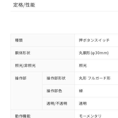
定格/性能
種類
押ボタンスイッチ
胴体形状
丸胴形(φ30mm)
照光/非照光
照光
操作部
操作部形状
丸形 フルガード形
操作部色
緑
透明/不透明
透明
動作機能
モーメンタリ