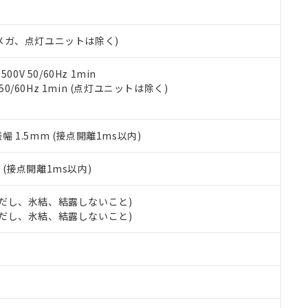
日時点で非含有を証明するもので、過去に遡って非含有を証明するも
令のフタル酸エステル類４物質の対応では、対応完了までの期間は出
備考欄に対応日を記載しておりました。
00Vメガ、点灯ユニットは除く)
品への在庫切替を完了していることから、特段のことがない限り、20
す。
0V 50/60Hz 1min
 50/60Hz 1min (点灯ユニットは除く)
振幅 1.5mm (接点開離1ms以内)
2
(接点開離1ms以内)
 (ただし、氷結、結露しないこと)
 (ただし、氷結、結露しないこと)