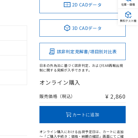
2D CADデータ
在庫・価格
無料テスト機
3D CADデータ
該非判定見解書/項目別対比表
日本の外為法に基づく該非判定、およびEAR再輸出規
制に関する見解が入手できます。
オンライン購入
¥ 2,860
販売価格（税込）
カートに追加
オンライン購入における出荷予定日は、カートに追加
～「ご購入手続き：価格・納期の確認」画面にてご確