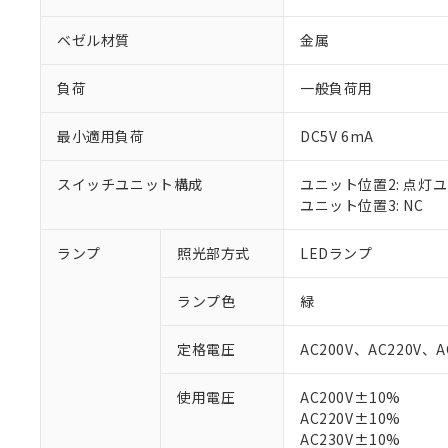
ベゼル材質
金属
負荷
一般負荷用
最小適用負荷
DC5V 6mA
スイッチユニット構成
ユニット位置2: 点灯
ユニット位置3: NC
ランプ
照光部方式
LEDランプ
※1 対応状況
ランプ色
緑
対応済み：EU
定格電圧
AC200V、AC220V、A
対応予定：EU R
対応予定なし：EU
使用電圧
AC200V±10%
調査・確認中：EU
ご利用条件
AC220V±10%
非該当品：ライセ
※1 中国RoHS
AC230V±10%
仕入先様の事情に