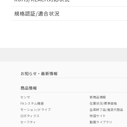
規格認証/適合状況
EU RoHS
注意事項・凡例
A30NL-MGM-TGA-G002-GEについての規格認証/
営業員または販売店にお問い合わせください。
ダウンロードデータをご利用いただく前に、以下を必ずお読
対応状況
対応予定月
※1
※2
ソフトウェアの使用条件
対応済み
お知らせ・最新情報
中国 RoHS
注意事項・凡例
商品情報
中国 RoHS表
※1 ※2
センサ
新商品情報
FAシステム機器
在庫状況/標準価格
Pb
Hg
Cd
Cr(V
モーション/ドライブ
生産終了品/推奨代替品
ロボティクス
特設サイト
セーフティ
動画ライブラリ