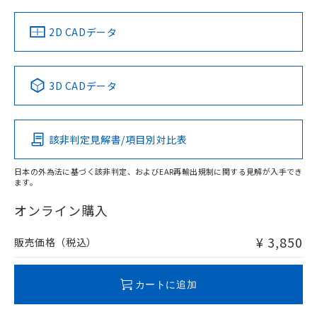
中国 RoHS
注意事項・凡例
2D CADデータ
中国 RoHS表
※1 ※2
3D CADデータ
Pb
Hg
Cd
Cr(VI)
該非判定見解書/項目別対比表
O
O
O
O
日本の外為法に基づく該非判定、およびEAR再輸出規制に関する見解が入手でき
ます。
"対応済み"や非含有の記載がされた商品であっても、流通
在庫等で未対応品が混在する可能性があります。
オンライン購入
非含有品が必要な際は、弊社営業部門もしくは販売店へお
問い合わせください。
¥ 3,850
販売価格（税込）
この製品のRoHS/REACH対応状況ページへ
カートに追加