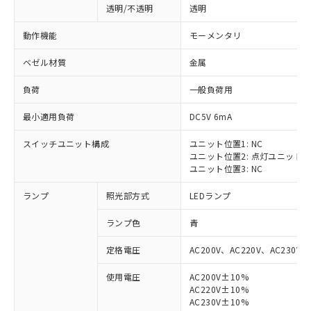
透明/不透明
透明
動作機能
モーメンタリ
ベゼル材質
金属
負荷
一般負荷用
最小適用負荷
DC5V 6mA
スイッチユニット構成
ユニット位置1: NC
ユニット位置2: 点灯ユニット
ユニット位置3: NC
ランプ
照光部方式
LEDランプ
ランプ色
青
定格電圧
AC200V、AC220V、AC230V、
使用電圧
AC200V±10%
AC220V±10%
※1 対応状況
AC230V±10%