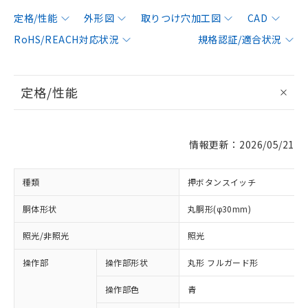
定格/性能
外形図
取りつけ穴加工図
CAD
RoHS/REACH対応状況
規格認証/適合状況
定格/性能
情報更新：2026/05/21
種類
押ボタンスイッチ
胴体形状
丸胴形(φ30mm)
照光/非照光
照光
操作部
操作部形状
丸形 フルガード形
操作部色
青