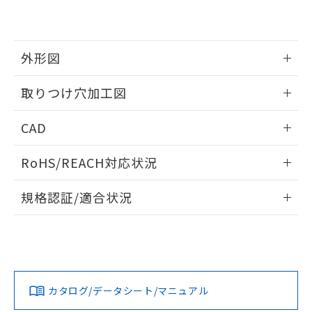
EU RoHS指令（10物質）の非含有証明書
※当社の共同利用者とは、
"個人情報
51物質の非含有証明書（当社基準）
の共同利用に関して"
の「1.共同利
※本証明書は発行日時点で非含有を証明す
用者の範囲」に記載されている法人を
るもので、過去に遡って非含有を証明する
指します。
外形図
ものではありません。
また、RoHS指令のフタル酸エステル類４
情報更新：2026/05/21
取りつけ穴加工図
物質の対応では、対応完了までの期間は出
荷製品に未対応品が混在することから備考
情報更新：2026/05/21
欄に対応日を記載しておりました。
CAD
既に当社にて対応品への在庫切替を完了
していることから、特段のことがない限
ログイン/会員登録いただくと、CADデータをダウンロー
RoHS/REACH対応状況
り、2022年1月12日より割愛しておりま
ドすることができます。
す。
情報更新：2026/7/29
規格認証/適合状況
ログイン/会員登録
EU RoHS
注意事項・凡例
A30NL-MGM-TAA-P202-AEについての規格認証/適合状況に
ついては、「カスタマーサポートセンタ お客様相談室」また
は貴社担当オムロン営業員または販売店にお問い合わせくだ
対応状況
対応予定月
※1
※2
さい。
ダウンロードデータをご利用いただく前に、以下を必ずお読
みください。
カタログ/データシート/マニュアル
対応済み
ソフトウェアの使用条件
お問い合わせ