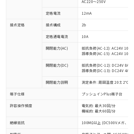
AC220～250V
対応済み：EU RoHS指令（10物質）の
非含有に対応した製品が提供可能な商品で
定格電流
12mA
す。
対応予定：EU RoHS指令（10物質）の非含
接点定格
接点構成
2b
ご利用条件
有に対応した製品に切り替える予定のある
定格通電電流
10A
商品です。
対応予定なし：EU RoHS指令（10物質）の
以下の条件をお読みいただき、同意のうえ
開閉能力(AC)
抵抗負荷(AC-12): AC24V 10A/A
非含有に非対応の商品で、対応品を出す予
誘導負荷(AC-15): AC24V 10A/AC
ご利用ください。
定はありません。
調査・確認中：EU RoHS指令（10物質）の
本サービスは、当社制御機器事業取扱
開閉能力(DC)
抵抗負荷(DC-12): DC24V 8A/DC
※1 中国RoHS○×表
非含有の対応状況を調査中または確認中の
誘導負荷(DC-13): DC24V 4A/DC
商品の当社在庫状況および標準価格
商品です。
(税抜)を提供させていただくもので
「○」：最大均質材料含有率が中国RoHSの
非該当品：ライセンス料など無形物で、有
開閉能力説明
測定条件: 周囲温度 20±2℃、
す。
基準値以下であることを示します。
害物質有無と関係のない商品です。
当社制御機器事業取扱商品の中には、
「×」：最大均質材料含有率が中国RoHSの
仕入先様の事情により、非含有部品として
端子仕様
プッシュインPlus端子台
本サービスの対象外となる商品もある
基準値を超えていることを示します。
いたものが、含有品と判明した場合などや
当社は、これら貴社製品のうち、外国
ことをご了承ください。
「－」：未確認です。当社販売部門へお問
許容操作頻度
電気的: 最大30回/分
むを得ず変更することがあります。
為替および外国貿易法に定める商品
在庫状況および標準価格照会結果は、
機械的: 最大60回/分
い合わせください。
（以下｢規制貨物等」という）を輸出
記載している更新日時点での社内デー
*EU RoHS指令（10物質）：
または国外への提供する場合は、日本
記
タに基づき作成されるものであり、閲
説明
絶縁抵抗
100MΩ以上 (DC500Vメガ、
鉛(Pb) 1000ppm以下、 水銀(Hg) 1000ppm以下、 カド
*中国RoHS10物質の基準値 (GB/T26572)：
国政府の輸出許可(または役務取引許
号
覧された時点での実際の在庫および標
ミウム(Cd) 100ppm以下、
Pb(鉛) :1000ppm、 Hg(水銀) : 1000ppm、 Cd(カドミウ
可)を取得するなどの必要な手続きを
六価クロム(Cr(Ⅵ)) 1000ppm以下、ポリ臭化ビフェニル
ム) : 100ppm、