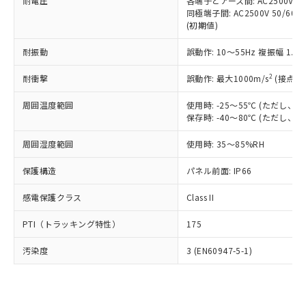
準価格とは異なる場合があることをご
耐電圧
各端子とアース間: AC2500V 50/
類(PBB) 1000ppm以下、ポリ臭化ジフェニルエーテル類
Cr(Ⅵ)(六価クロム) : 1000ppm、 PBBs(ポリ臭化ビフェ
とります。
同極端子間: AC2500V 50/60
了承ください。
(PBDE) 1000ppm以下、フタル酸ビス(2-エチルヘキシ
○
一定数以上の在庫あり
ニル類) : 1000ppm、 PBDEs(ポリ臭化ジフェニルエーテ
当社は規制貨物を破棄する場合は、完
(初期値)
ル) (DEHP)(別名：DOP) 1000ppm以下、フタル酸ブチ
正式な納期状況および標準価格はお客
ル類) : 1000ppm、
ルベンジル（BBP） 1000ppm以下、フタル酸ジブチル
全に破砕するなど、違法に輸出されな
DBP(フタル酸ジブチル) : 1000ppm、 DIBP(フタル酸ジ
様のお取引先、またはお客様担当のオ
（DBP） 1000ppm以下、フタル酸ジイソブチル
イソブチル) : 1000ppm、 BBP(フタル酸ブチルベンジ
△
一定数には満たないが在庫あり
耐振動
誤動作: 10～55Hz 複振幅 1.
いよう必要な手段を講じます。
ムロン制御機器販売店・当社販売員に
(DIBP) 1000ppm以下
ル) : 1000ppm、
当社は貴社製品を、核兵器、ミサイ
但し、RoHS指令で産業用監視および制御機器に対する
DEHP(フタル酸ビス(2-エチルヘキシル)) : 1000ppm
ご相談ください。
2
耐衝撃
適用除外項目は除く。
誤動作: 最大1000m/s
(接点開
ル、化学兵器、生物兵器またはその他
－
在庫なし(最新の在庫状況につ
オムロン制御機器販売店や当社販売拠
フタル酸エステル類の４物質については閾値を超える意
武器並びにこれらの製造装置等に一切
いては、お客様のお取引先、ま
図的な使用がないことを確認しています。
点は「
販売ネットワーク
」をご確認
周囲温度範囲
使用時: -25～55℃ (ただし
※2 環境保護使用期限
使用いたしません。
たはお客様担当のオムロン制御
ください。
保存時: -40～80℃ (ただし
当社は、貴社製品を第三者に販売する
機器販売店・当社販売員にご確
在庫状況および標準価格結果を当社の
※2 対応予定月
「ｅ」：有害物質（10物質）のすべてが基
場合は、上記1、2および3の内容を当
認ください)
事前の承諾なく第三者に漏洩または開
周囲湿度範囲
使用時: 35～85%RH
準値以下であることを示します。
該第三者に通知します。また当社は、
示しないようお願いします。
部品在庫の切り替え状況などにより、予定
「10」：通常の使用状況下において有害物
販売先および販売に係わる関係者が違
保護構造
パネル前面: IP66
マイパーツ機能（部品リスト作成サー
空
受注生産機種、また在庫状況の
月が前後することがあります。
質が外部に漏えいし、環境に深刻な影響を
法に輸出するおそれがある場合は、取
ビス）をご利用いただくには、I-Web
白
情報を公開していない機種
及ぼさない年数を意味します。
り引きをいたしません。
感電保護クラス
Class II
メンバーズにご登録されている必要が
「－」：未確認です。当社販売部門へお問
あります。
い合わせください。
PTI（トラッキング特性）
175
お客様が当ウェブサイト上で当社にご
※3 非含有証明書ダウンロード
登録された部品リストについて、当社
汚染度
3 (EN60947-5-1)
および当社の共同利用者が、当社の製
下記の非含有証明書をダウンロードするこ
品・サービスに関するお客様との取
とができます。
合意する
キャンセル
引・商談に必要な範囲で利用すること
をご了承ください。