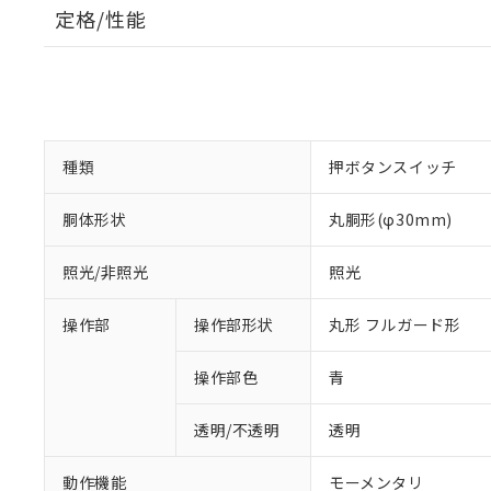
定格/性能
種類
押ボタンスイッチ
胴体形状
丸胴形(φ30mm)
照光/非照光
照光
操作部
操作部形状
丸形 フルガード形
操作部色
青
透明/不透明
透明
動作機能
モーメンタリ