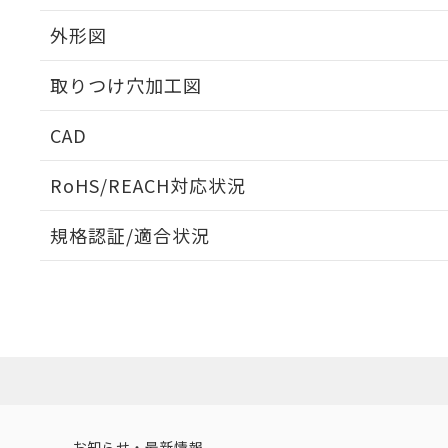
外形図
取りつけ穴加工図
CAD
ログイン/会員登録いただくと、CADデータをダウンロ
RoHS/REACH対応状況
規格認証/適合状況
EU RoHS
注意事項・凡例
A30NL-MGM-TAA-P102-ACについての規格認証/適
業員または販売店にお問い合わせください。
ダウンロードデータをご利用いただく前に、以下を必ずお読
対応状況
対応予定月
※1
※2
ソフトウェアの使用条件
対応済み
お知らせ・最新情報