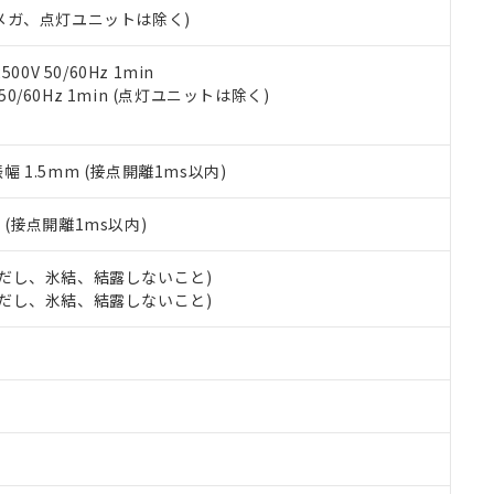
合意する
キャンセル
00Vメガ、点灯ユニットは除く)
書をダウンロードすることができます。
利用者とは、
"個人情報の共同利用に関して"
の「1.共同利用者の
します。
10物質）の非含有証明書
0V 50/60Hz 1min
明書（当社基準）
 50/60Hz 1min (点灯ユニットは除く)
日時点で非含有を証明するもので、過去に遡って非含有を証明するも
令のフタル酸エステル類４物質の対応では、対応完了までの期間は出
備考欄に対応日を記載しておりました。
振幅 1.5mm (接点開離1ms以内)
品への在庫切替を完了していることから、特段のことがない限り、20
す。
2
(接点開離1ms以内)
 (ただし、氷結、結露しないこと)
 (ただし、氷結、結露しないこと)