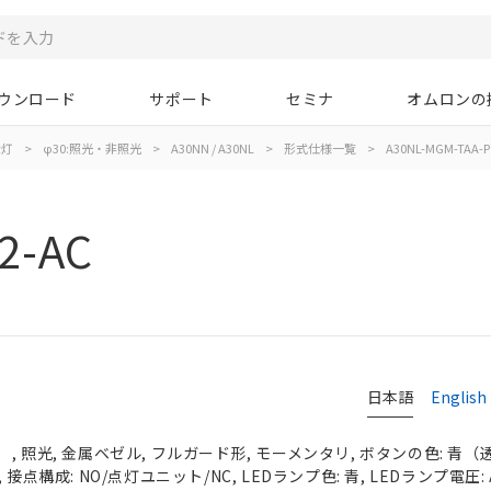
ウンロード
サポート
セミナ
オムロンの
示灯
>
φ30:照光・非照光
>
A30NN / A30NL
>
形式仕様一覧
>
A30NL-MGM-TAA-P
2-AC
日本語
English
 照光, 金属ベゼル, フルガード形, モーメンタリ, ボタンの色: 青（透明）
接点構成: NO/点灯ユニット/NC, LEDランプ色: 青, LEDランプ電圧: A