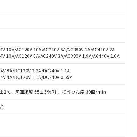
oHS指令（10物質）の非含有に対応した製品に切り替える予定のある
 RoHS指令（10物質）の非含有に非対応の商品で、対応品を出す予
 RoHS指令（10物質）の非含有の対応状況を調査中または確認中の
ンス料など無形物で、有害物質有無と関係のない商品です。
○×表
より、非含有部品としていたものが、含有品と判明した場合などやむ
みいただき、同意のうえご利用ください。
材料含有率が中国RoHSの基準値以下であることを示します。
材料含有率が中国RoHSの基準値を超えていることを示します。
、当社制御機器事業取扱商品の当社在庫状況および標準価格(税抜)
ら貴社製品のうち、外国為替および外国貿易法に定める商品（以下｢
質）：
V 10A/AC120V 10A/AC240V 6A/AC380V 2A/AC440V 2A
す。当社販売部門へお問い合わせください。
 水銀(Hg) 1000ppm以下、 カドミウム(Cd) 100ppm以下、
たは国外への提供する場合は、日本国政府の輸出許可(または役務取
 10A/AC120V 6A/AC240V 3A/AC380V 1.9A/AC440V 1.6A
000ppm以下、ポリ臭化ビフェニル類(PBB) 1000ppm以下、ポリ臭化ジフェニルエーテル類(P
事業取扱商品の中には、本サービスの対象外となる商品もあること
手続きをとります。
キシル) (DEHP)(別名：DOP) 1000ppm以下、フタル酸ブチルベンジル（BBP） 100
(GB/T26572)：
以下、フタル酸ジイソブチル (DIBP) 1000ppm以下
び標準価格照会結果は、記載している更新日時点での社内データに
物を破棄する場合は、完全に破砕するなど、違法に輸出されないよ
(水銀) : 1000ppm、 Cd(カドミウム) : 100ppm、
業用監視および制御機器に対する適用除外項目は除く。
V 8A/DC120V 2.2A/DC240V 1.1A
覧された時点での実際の在庫および標準価格とは異なる場合がある
1000ppm、 PBBs(ポリ臭化ビフェニル類) : 1000ppm、 PBDEs(ポリ臭化ジフェニルエーテル類
物質については閾値を超える意図的な使用がないことを確認しています。
V 4A/DC120V 1.1A/DC240V 0.55A
上の在庫あり
 1000ppm、 DIBP(フタル酸ジイソブチル) : 1000ppm、 BBP(フタル酸ブチルベンジル) :
品を、核兵器、ミサイル、化学兵器、生物兵器またはその他武器並
チルヘキシル)) : 1000ppm
況および標準価格はお客様のお取引先、またはお客様担当のオムロ
用いたしません。
ご相談ください。
0±2℃、周囲湿度 65±5%RH、操作ひん度 30回/min
は満たないが在庫あり
製品を第三者に販売する場合は、上記1、2および3の内容を当該第
機器販売店や当社販売拠点は「
販売ネットワーク
」をご確認くだ
販売先および販売に係わる関係者が違法に輸出するおそれがある場
用期限
び標準価格結果を当社の事前の承諾なく第三者に漏洩または開示し
え状況などにより、予定月が前後することがあります。
子台
(最新の在庫状況については、お客様のお取引先、またはお客様担当
（10物質）のすべてが基準値以下であることを示します。
店・当社販売員にご確認ください)
能（部品リスト作成サービス）をご利用いただくには、I-Webメン
使用状況下において有害物質が外部に漏えいし、環境に深刻な影響を
あります。
機種、また在庫状況の情報を公開していない機種
ェブサイト上で当社にご登録された部品リストについて、当社およ
書ダウンロード
す。当社販売部門へお問い合わせください。
品・サービスに関するお客様との取引・商談に必要な範囲で利用す