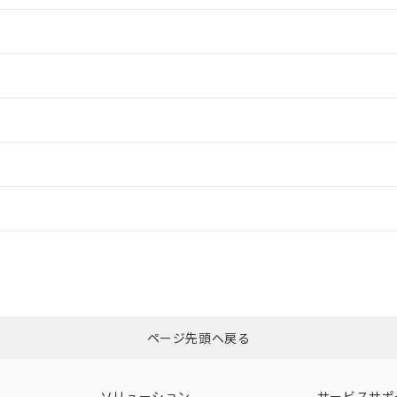
情報更新：2
情報更新：2
ードすることができます。
情報更新：
ログイン/会員登録
合状況については、「カスタマーサポートセンタ お客様相談室」または貴社
みください。
非含有証明書
※3
ページ先頭へ戻る
ダウンロードはこちら
ソリューション
サービスサポ