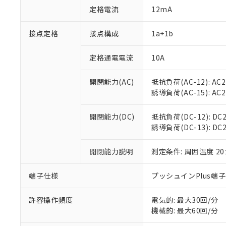
対応予定：EU R
定格電流
12mA
対応予定なし：EU
調査・確認中：EU
ご利用条件
接点定格
接点構成
1a+1b
非該当品：ライセ
※1 中国RoHS
仕入先様の事情に
があります。
定格通電電流
10A
以下の条件をお読
「○」：最大均質
「×」：最大均質
本サービスは
当社は、これ
*EU RoHS指令（10物
開閉能力(AC)
抵抗負荷(AC-12): AC24
「－」：未確認で
鉛(Pb) 1000ppm以下、
くものです。
う）を輸出ま
誘導負荷(AC-15): AC24V
記
説明
六価クロム(Cr(Ⅵ)) 1
当社制御機器
などの必要な
フタル酸ビス(2-エチルヘ
号
*中国RoHS10物質の基準値 
ル（DBP） 1000ppm
在庫状況およ
当社は規制貨
Pb(鉛) :1000ppm、 Hg
但し、RoHS指令で産
開閉能力(DC)
抵抗負荷(DC-12): DC24
のであり、閲
ます。
Cr(Ⅵ)(六価クロム) : 
フタル酸エステル類の４
誘導負荷(DC-13): DC24
○
一定数以
DBP(フタル酸ジブチル) :
い。
当社は貴社製
DEHP(フタル酸ビス(2-エ
正式な納期状
置等に一切使
当社販売員に
※2 対応予定月
開閉能力説明
測定条件: 周囲温度 2
△
一定数に
当社は、貴社
オムロン制御
また当社は、
※2 環境保護使
在庫状況およ
部品在庫の切り替
たしません。
端子仕様
プッシュインPlus端
－
在庫なし
す。
「ｅ」：有害物質
機器販売
マイパーツ機
「10」：通常の
許容操作頻度
電気的: 最大30回/分
ている必要が
味します。
機械的: 最大60回/分
空
受注生産
お客様が当ウ
※3 非含有証明
「－」：未確認で
白
が、当社の製