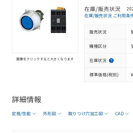
在庫/販売状況
20
在庫/販売状況 ご利用条
販売状況
機種区分
画像をクリックすると大きくなります
在庫状況
標準価格(税別)
詳細情報
定格/性能
外形図
取りつけ穴加工図
CAD