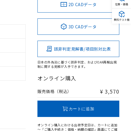
2D CADデータ
在庫・価格
無料テスト機
3D CADデータ
該非判定見解書/項目別対比表
日本の外為法に基づく該非判定、およびEAR再輸出規
制に関する見解が入手できます。
オンライン購入
¥ 3,570
販売価格（税込）
カートに追加
オンライン購入における出荷予定日は、カートに追加
～「ご購入手続き：価格・納期の確認」画面にてご確