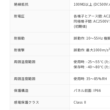
絶縁抵抗
100MΩ以上 (DC5
さい。
下記の非含有証明
※当社の共同
いる法人を指
EU RoHS指令（
耐電圧
各端子とアース間: AC250
51物質の非含有証
同極端子間: AC2500V
※本証明書は発行
(初期値)
また、RoHS指
混在することから
耐振動
誤動作: 10～55Hz 複
既に当社にて対応
り割愛しておりま
耐衝撃
誤動作: 最大1000m/s
周囲温度範囲
使用時: -25～55℃
保存時: -40～80℃
周囲湿度範囲
使用時: 35～85%RH
保護構造
パネル前面: IP66
感電保護クラス
Class II