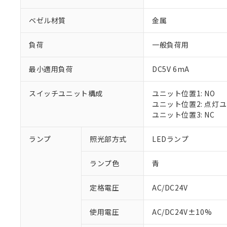
ベゼル材質
金属
負荷
一般負荷用
最小適用負荷
DC5V 6mA
スイッチユニット構成
ユニット位置1: NO
ユニット位置2: 点灯
ユニット位置3: NC
ランプ
照光部方式
LEDランプ
ランプ色
青
定格電圧
AC/DC24V
※1 対応状況
使用電圧
AC/DC24V±10%
対応済み：EU