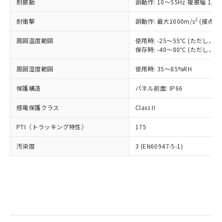
当社は規制貨物を破棄する場合は、完
耐振動
ル) (DEHP)(別名：DOP) 1000ppm以下、フタル酸ブチ
誤動作: 10～55Hz 複振幅 1.
正式な納期状況および標準価格はお客
ル類) : 1000ppm、
ルベンジル（BBP） 1000ppm以下、フタル酸ジブチル
全に破砕するなど、違法に輸出されな
DBP(フタル酸ジブチル) : 1000ppm、 DIBP(フタル酸ジ
様のお取引先、またはお客様担当のオ
（DBP） 1000ppm以下、フタル酸ジイソブチル
イソブチル) : 1000ppm、 BBP(フタル酸ブチルベンジ
△
一定数には満たないが在庫あり
いよう必要な手段を講じます。
2
耐衝撃
誤動作: 最大1000m/s
(接点開
ムロン制御機器販売店・当社販売員に
(DIBP) 1000ppm以下
ル) : 1000ppm、
当社は貴社製品を、核兵器、ミサイ
但し、RoHS指令で産業用監視および制御機器に対する
DEHP(フタル酸ビス(2-エチルヘキシル)) : 1000ppm
ご相談ください。
適用除外項目は除く。
周囲温度範囲
使用時: -25～55℃ (ただし
ル、化学兵器、生物兵器またはその他
－
在庫なし(最新の在庫状況につ
オムロン制御機器販売店や当社販売拠
フタル酸エステル類の４物質については閾値を超える意
保存時: -40～80℃ (ただし
武器並びにこれらの製造装置等に一切
いては、お客様のお取引先、ま
図的な使用がないことを確認しています。
点は「
販売ネットワーク
」をご確認
※2 環境保護使用期限
使用いたしません。
たはお客様担当のオムロン制御
ください。
周囲湿度範囲
使用時: 35～85%RH
当社は、貴社製品を第三者に販売する
機器販売店・当社販売員にご確
在庫状況および標準価格結果を当社の
※2 対応予定月
「ｅ」：有害物質（10物質）のすべてが基
場合は、上記1、2および3の内容を当
認ください)
事前の承諾なく第三者に漏洩または開
保護構造
パネル前面: IP66
準値以下であることを示します。
該第三者に通知します。また当社は、
示しないようお願いします。
部品在庫の切り替え状況などにより、予定
「10」：通常の使用状況下において有害物
販売先および販売に係わる関係者が違
マイパーツ機能（部品リスト作成サー
感電保護クラス
Class II
空
受注生産機種、また在庫状況の
月が前後することがあります。
質が外部に漏えいし、環境に深刻な影響を
法に輸出するおそれがある場合は、取
ビス）をご利用いただくには、I-Web
白
情報を公開していない機種
及ぼさない年数を意味します。
り引きをいたしません。
PTI（トラッキング特性）
175
メンバーズにご登録されている必要が
「－」：未確認です。当社販売部門へお問
あります。
い合わせください。
汚染度
3 (EN60947-5-1)
お客様が当ウェブサイト上で当社にご
※3 非含有証明書ダウンロード
登録された部品リストについて、当社
および当社の共同利用者が、当社の製
下記の非含有証明書をダウンロードするこ
品・サービスに関するお客様との取
とができます。
合意する
キャンセル
引・商談に必要な範囲で利用すること
をご了承ください。
EU RoHS指令（10物質）の非含有証明書
※当社の共同利用者とは、
"個人情報
51物質の非含有証明書（当社基準）