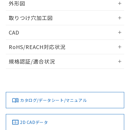
の共同利用に関して"
の「1.共同利
外形図
※本証明書は発行日時点で非含有を証明す
用者の範囲」に記載されている法人を
るもので、過去に遡って非含有を証明する
指します。
情報更新：2026/05/21
ものではありません。
取りつけ穴加工図
また、RoHS指令のフタル酸エステル類４
物質の対応では、対応完了までの期間は出
情報更新：2026/05/21
CAD
荷製品に未対応品が混在することから備考
欄に対応日を記載しておりました。
ログイン/会員登録いただくと、CADデータをダウンロー
RoHS/REACH対応状況
既に当社にて対応品への在庫切替を完了
ドすることができます。
していることから、特段のことがない限
情報更新：2026/7/29
り、2022年1月12日より割愛しておりま
規格認証/適合状況
す。
ログイン/会員登録
EU RoHS
注意事項・凡例
A30NL-MGM-TAA-P100-ACについての規格認証/適合状況に
ついては、「カスタマーサポートセンタ お客様相談室」また
は貴社担当オムロン営業員または販売店にお問い合わせくだ
対応状況
対応予定月
※1
※2
さい。
ダウンロードデータをご利用いただく前に、以下を必ずお読
みください。
カタログ/データシート/マニュアル
対応済み
ソフトウェアの使用条件
お問い合わせ
中国 RoHS
注意事項・凡例
2D CADデータ