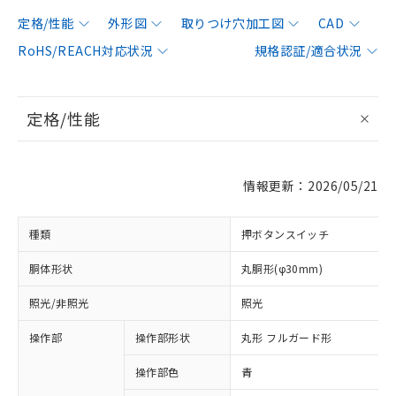
定格/性能
外形図
取りつけ穴加工図
CAD
RoHS/REACH対応状況
規格認証/適合状況
定格/性能
情報更新：2026/05/21
種類
押ボタンスイッチ
胴体形状
丸胴形(φ30mm)
照光/非照光
照光
操作部
操作部形状
丸形 フルガード形
操作部色
青