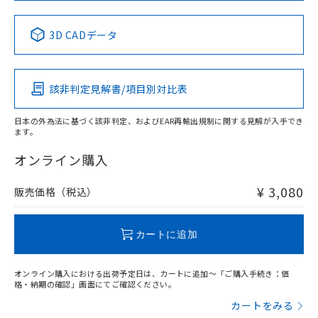
中国 RoHS表
※1 ※2
3D CADデータ
Pb
Hg
Cd
Cr(VI)
該非判定見解書/項目別対比表
X
O
O
O
日本の外為法に基づく該非判定、およびEAR再輸出規制に関する見解が入手でき
ます。
"対応済み"や非含有の記載がされた商品であっても、流通
在庫等で未対応品が混在する可能性があります。
オンライン購入
非含有品が必要な際は、弊社営業部門もしくは販売店へお
問い合わせください。
¥ 3,080
販売価格（税込）
この製品のRoHS/REACH対応状況ページへ
カートに追加
オンライン購入における出荷予定日は、カートに追加～「ご購入手続き：価
格・納期の確認」画面にてご確認ください。
カートをみる