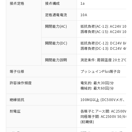
非含有に対応した製品が提供可能な商品で
接点定格
接点構成
1a
す。
対応予定：EU RoHS指令（10物質）の非含
定格通電電流
10A
ご利用条件
有に対応した製品に切り替える予定のある
商品です。
開閉能力(AC)
抵抗負荷(AC-12): AC24V 10A/A
誘導負荷(AC-15): AC24V 10A/AC
対応予定なし：EU RoHS指令（10物質）の
以下の条件をお読みいただき、同意のうえ
非含有に非対応の商品で、対応品を出す予
ご利用ください。
開閉能力(DC)
抵抗負荷(DC-12): DC24V 8A/DC
定はありません。
誘導負荷(DC-13): DC24V 4A/DC
調査・確認中：EU RoHS指令（10物質）の
本サービスは、当社制御機器事業取扱
※1 中国RoHS○×表
非含有の対応状況を調査中または確認中の
商品の当社在庫状況および標準価格
開閉能力説明
測定条件: 周囲温度 20±2℃、
商品です。
(税抜)を提供させていただくもので
「○」：最大均質材料含有率が中国RoHSの
非該当品：ライセンス料など無形物で、有
端子仕様
プッシュインPlus端子台
す。
基準値以下であることを示します。
害物質有無と関係のない商品です。
当社制御機器事業取扱商品の中には、
「×」：最大均質材料含有率が中国RoHSの
仕入先様の事情により、非含有部品として
許容操作頻度
電気的: 最大30回/分
本サービスの対象外となる商品もある
基準値を超えていることを示します。
いたものが、含有品と判明した場合などや
機械的: 最大60回/分
当社は、これら貴社製品のうち、外国
ことをご了承ください。
「－」：未確認です。当社販売部門へお問
むを得ず変更することがあります。
為替および外国貿易法に定める商品
在庫状況および標準価格照会結果は、
い合わせください。
絶縁抵抗
100MΩ以上 (DC500Vメガ、
（以下｢規制貨物等」という）を輸出
記載している更新日時点での社内デー
*EU RoHS指令（10物質）：
または国外への提供する場合は、日本
記
タに基づき作成されるものであり、閲
説明
耐電圧
鉛(Pb) 1000ppm以下、 水銀(Hg) 1000ppm以下、 カド
各端子とアース間: AC2500V 50/
*中国RoHS10物質の基準値 (GB/T26572)：
国政府の輸出許可(または役務取引許
号
覧された時点での実際の在庫および標
ミウム(Cd) 100ppm以下、
Pb(鉛) :1000ppm、 Hg(水銀) : 1000ppm、 Cd(カドミウ
同極端子間: AC2500V 50/60
可)を取得するなどの必要な手続きを
六価クロム(Cr(Ⅵ)) 1000ppm以下、ポリ臭化ビフェニル
ム) : 100ppm、
準価格とは異なる場合があることをご
(初期値)
類(PBB) 1000ppm以下、ポリ臭化ジフェニルエーテル類
Cr(Ⅵ)(六価クロム) : 1000ppm、 PBBs(ポリ臭化ビフェ
とります。
了承ください。
(PBDE) 1000ppm以下、フタル酸ビス(2-エチルヘキシ
○
一定数以上の在庫あり
ニル類) : 1000ppm、 PBDEs(ポリ臭化ジフェニルエーテ