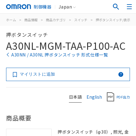
制御機器
Japan
ホーム
>
商品情報
>
商品カテゴリ
>
スイッチ
>
押ボタンスイッチ/表示灯
押ボタンスイッチ
A30NL-MGM-TAA-P100-AC
A30NN / A30NL 押ボタンスイッチ 形式仕様一覧
マイリストに追加
日本語
English
PDF出力
商品概要
押ボタンスイッチ（φ30）, 照光, 金