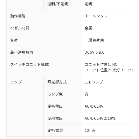
透明/不透明
透明
動作機能
モーメンタリ
ベゼル材質
金属
負荷
一般負荷用
最小適用負荷
DC5V 6mA
スイッチユニット構成
ユニット位置1: NO
ユニット位置2: 点灯ユニット
ランプ
照光部方式
LEDランプ
ランプ色
青
定格電圧
AC/DC24V
使用電圧
AC/DC24V±10%
※1 対応状況
定格電流
12mA
対応済み：EU RoHS指令（10物質）の