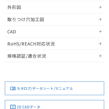
51物質の非含有証明書（当社基準）
の共同利用に関して"
の「1.共同利
※本証明書は発行日時点で非含有を証明す
外形図
用者の範囲」に記載されている法人を
るもので、過去に遡って非含有を証明する
指します。
ものではありません。
情報更新：2026/05/21
取りつけ穴加工図
また、RoHS指令のフタル酸エステル類４
物質の対応では、対応完了までの期間は出
情報更新：2026/05/21
CAD
荷製品に未対応品が混在することから備考
欄に対応日を記載しておりました。
ログイン/会員登録いただくと、CADデータをダウンロー
既に当社にて対応品への在庫切替を完了
RoHS/REACH対応状況
ドすることができます。
していることから、特段のことがない限
り、2022年1月12日より割愛しておりま
情報更新：2026/7/29
規格認証/適合状況
す。
ログイン/会員登録
EU RoHS
注意事項・凡例
A30NL-MGM-TAA-G202-ACについての規格認証/適合状況に
ついては、「カスタマーサポートセンタ お客様相談室」また
は貴社担当オムロン営業員または販売店にお問い合わせくだ
対応状況
対応予定月
※1
※2
さい。
ダウンロードデータをご利用いただく前に、以下を必ずお読
みください。
カタログ/データシート/マニュアル
対応済み
ソフトウェアの使用条件
お問い合わせ
中国 RoHS
注意事項・凡例
2D CADデータ