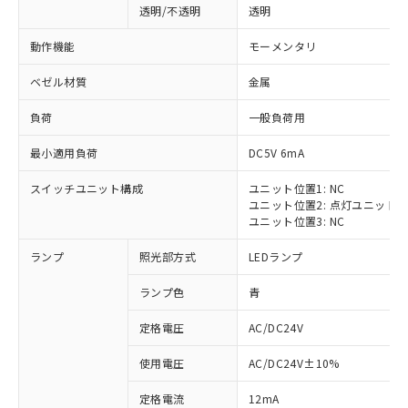
透明/不透明
透明
動作機能
モーメンタリ
ベゼル材質
金属
負荷
一般負荷用
最小適用負荷
DC5V 6mA
スイッチユニット構成
ユニット位置1: NC
ユニット位置2: 点灯ユニット
ユニット位置3: NC
ランプ
照光部方式
LEDランプ
ランプ色
青
定格電圧
AC/DC24V
※1 対応状況
使用電圧
AC/DC24V±10%
定格電流
12mA
対応済み：EU RoHS指令（10物質）の