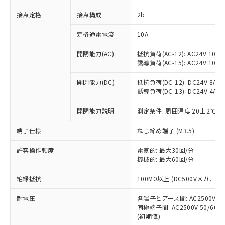
非含有に対応した製品が提供可能な商品で
接点定格
接点構成
2b
す。
対応予定：EU RoHS指令（10物質）の非含
ご利用条件
定格通電電流
10A
有に対応した製品に切り替える予定のある
商品です。
開閉能力(AC)
抵抗負荷(AC-12): AC24V 10A/A
対応予定なし：EU RoHS指令（10物質）の
誘導負荷(AC-15): AC24V 10A/AC
以下の条件をお読みいただき、同意のうえ
非含有に非対応の商品で、対応品を出す予
ご利用ください。
定はありません。
開閉能力(DC)
抵抗負荷(DC-12): DC24V 8A/DC
調査・確認中：EU RoHS指令（10物質）の
誘導負荷(DC-13): DC24V 4A/DC
本サービスは、当社制御機器事業取扱
※1 中国RoHS○×表
非含有の対応状況を調査中または確認中の
商品の当社在庫状況および標準価格
開閉能力説明
測定条件: 周囲温度 20±2℃、
商品です。
(税抜)を提供させていただくもので
「○」：最大均質材料含有率が中国RoHSの
非該当品：ライセンス料など無形物で、有
す。
端子仕様
ねじ締め端子 (M3.5)
基準値以下であることを示します。
害物質有無と関係のない商品です。
当社制御機器事業取扱商品の中には、
「×」：最大均質材料含有率が中国RoHSの
仕入先様の事情により、非含有部品として
本サービスの対象外となる商品もある
許容操作頻度
電気的: 最大30回/分
基準値を超えていることを示します。
いたものが、含有品と判明した場合などや
当社は、これら貴社製品のうち、外国
ことをご了承ください。
機械的: 最大60回/分
「－」：未確認です。当社販売部門へお問
むを得ず変更することがあります。
為替および外国貿易法に定める商品
在庫状況および標準価格照会結果は、
い合わせください。
（以下｢規制貨物等」という）を輸出
絶縁抵抗
100MΩ以上 (DC500Vメガ、
記載している更新日時点での社内デー
*EU RoHS指令（10物質）：
または国外への提供する場合は、日本
記
タに基づき作成されるものであり、閲
説明
鉛(Pb) 1000ppm以下、 水銀(Hg) 1000ppm以下、 カド
*中国RoHS10物質の基準値 (GB/T26572)：
国政府の輸出許可(または役務取引許
耐電圧
各端子とアース間: AC2500V 50/
号
覧された時点での実際の在庫および標
ミウム(Cd) 100ppm以下、
Pb(鉛) :1000ppm、 Hg(水銀) : 1000ppm、 Cd(カドミウ
同極端子間: AC2500V 50/60
可)を取得するなどの必要な手続きを
六価クロム(Cr(Ⅵ)) 1000ppm以下、ポリ臭化ビフェニル
ム) : 100ppm、
準価格とは異なる場合があることをご
類(PBB) 1000ppm以下、ポリ臭化ジフェニルエーテル類
(初期値)
Cr(Ⅵ)(六価クロム) : 1000ppm、 PBBs(ポリ臭化ビフェ
とります。
了承ください。
(PBDE) 1000ppm以下、フタル酸ビス(2-エチルヘキシ