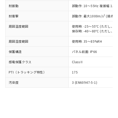
○
一定数以上の在庫あり
ニル類) : 1000ppm、 PBDEs(ポリ臭化ジフェニルエーテ
当社は規制貨物を破棄する場合は、完
ル) (DEHP)(別名：DOP) 1000ppm以下、フタル酸ブチ
正式な納期状況および標準価格はお客
ル類) : 1000ppm、
耐振動
誤動作: 10～55Hz 複振幅 1.
ルベンジル（BBP） 1000ppm以下、フタル酸ジブチル
全に破砕するなど、違法に輸出されな
DBP(フタル酸ジブチル) : 1000ppm、 DIBP(フタル酸ジ
様のお取引先、またはお客様担当のオ
（DBP） 1000ppm以下、フタル酸ジイソブチル
イソブチル) : 1000ppm、 BBP(フタル酸ブチルベンジ
△
一定数には満たないが在庫あり
いよう必要な手段を講じます。
ムロン制御機器販売店・当社販売員に
(DIBP) 1000ppm以下
2
耐衝撃
ル) : 1000ppm、
誤動作: 最大1000m/s
(接点開
当社は貴社製品を、核兵器、ミサイ
但し、RoHS指令で産業用監視および制御機器に対する
DEHP(フタル酸ビス(2-エチルヘキシル)) : 1000ppm
ご相談ください。
適用除外項目は除く。
ル、化学兵器、生物兵器またはその他
－
在庫なし(最新の在庫状況につ
オムロン制御機器販売店や当社販売拠
周囲温度範囲
使用時: -25～55℃ (ただし
フタル酸エステル類の４物質については閾値を超える意
武器並びにこれらの製造装置等に一切
いては、お客様のお取引先、ま
図的な使用がないことを確認しています。
保存時: -40～80℃ (ただし
点は「
販売ネットワーク
」をご確認
※2 環境保護使用期限
使用いたしません。
たはお客様担当のオムロン制御
ください。
当社は、貴社製品を第三者に販売する
周囲湿度範囲
使用時: 35～85%RH
機器販売店・当社販売員にご確
在庫状況および標準価格結果を当社の
※2 対応予定月
「ｅ」：有害物質（10物質）のすべてが基
場合は、上記1、2および3の内容を当
認ください)
事前の承諾なく第三者に漏洩または開
準値以下であることを示します。
保護構造
パネル前面: IP66
該第三者に通知します。また当社は、
示しないようお願いします。
部品在庫の切り替え状況などにより、予定
「10」：通常の使用状況下において有害物
販売先および販売に係わる関係者が違
マイパーツ機能（部品リスト作成サー
空
受注生産機種、また在庫状況の
感電保護クラス
Class II
月が前後することがあります。
質が外部に漏えいし、環境に深刻な影響を
法に輸出するおそれがある場合は、取
ビス）をご利用いただくには、I-Web
白
情報を公開していない機種
及ぼさない年数を意味します。
り引きをいたしません。
メンバーズにご登録されている必要が
PTI（トラッキング特性）
175
「－」：未確認です。当社販売部門へお問
あります。
い合わせください。
お客様が当ウェブサイト上で当社にご
汚染度
3 (EN60947-5-1)
※3 非含有証明書ダウンロード
登録された部品リストについて、当社
および当社の共同利用者が、当社の製
下記の非含有証明書をダウンロードするこ
品・サービスに関するお客様との取
とができます。
合意する
キャンセル
引・商談に必要な範囲で利用すること
をご了承ください。
EU RoHS指令（10物質）の非含有証明書
※当社の共同利用者とは、
"個人情報