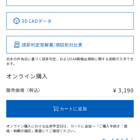
中国 RoHS表
※1 ※2
3D CADデータ
Pb
Hg
Cd
Cr(VI)
該非判定見解書/項目別対比表
X
O
O
O
日本の外為法に基づく該非判定、およびEAR再輸出規制に関する見解が入手でき
ます。
"対応済み"や非含有の記載がされた商品であっても、流通
在庫等で未対応品が混在する可能性があります。
オンライン購入
非含有品が必要な際は、弊社営業部門もしくは販売店へお
問い合わせください。
¥ 3,190
販売価格（税込）
この製品のRoHS/REACH対応状況ページへ
カートに追加
オンライン購入における出荷予定日は、カートに追加～「ご購入手続き：価
格・納期の確認」画面にてご確認ください。