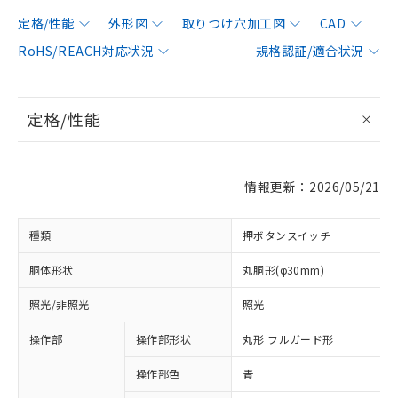
定格/性能
外形図
取りつけ穴加工図
CAD
RoHS/REACH対応状況
規格認証/適合状況
定格/性能
情報更新：2026/05/21
種類
押ボタンスイッチ
胴体形状
丸胴形(φ30mm)
照光/非照光
照光
操作部
操作部形状
丸形 フルガード形
操作部色
青