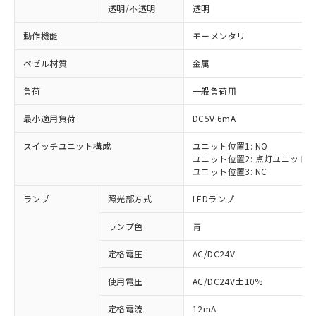
透明/不透明
透明
動作機能
モーメンタリ
ベゼル材質
金属
負荷
一般負荷用
最小適用負荷
DC5V 6mA
スイッチユニット構成
ユニット位置1: NO
ユニット位置2: 点灯ユニット
ユニット位置3: NC
ランプ
照光部方式
LEDランプ
ランプ色
青
定格電圧
AC/DC24V
使用電圧
AC/DC24V±10%
定格電流
12mA