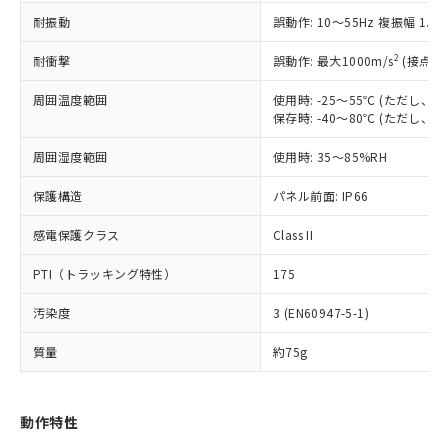
（以下｢規制貨物等」という）を輸出
記載している更新日時点での社内デー
耐振動
誤動作: 10～55Hz 複振幅 1.
*EU RoHS指令（10物質）：
または国外への提供する場合は、日本
記
タに基づき作成されるものであり、閲
説明
鉛(Pb) 1000ppm以下、 水銀(Hg) 1000ppm以下、 カド
*中国RoHS10物質の基準値 (GB/T26572)：
国政府の輸出許可(または役務取引許
号
覧された時点での実際の在庫および標
ミウム(Cd) 100ppm以下、
Pb(鉛) :1000ppm、 Hg(水銀) : 1000ppm、 Cd(カドミウ
2
耐衝撃
誤動作: 最大1000m/s
(接点開
可)を取得するなどの必要な手続きを
六価クロム(Cr(Ⅵ)) 1000ppm以下、ポリ臭化ビフェニル
ム) : 100ppm、
準価格とは異なる場合があることをご
類(PBB) 1000ppm以下、ポリ臭化ジフェニルエーテル類
Cr(Ⅵ)(六価クロム) : 1000ppm、 PBBs(ポリ臭化ビフェ
とります。
了承ください。
(PBDE) 1000ppm以下、フタル酸ビス(2-エチルヘキシ
周囲温度範囲
使用時: -25～55℃ (ただし
○
一定数以上の在庫あり
ニル類) : 1000ppm、 PBDEs(ポリ臭化ジフェニルエーテ
当社は規制貨物を破棄する場合は、完
ル) (DEHP)(別名：DOP) 1000ppm以下、フタル酸ブチ
正式な納期状況および標準価格はお客
ル類) : 1000ppm、
保存時: -40～80℃ (ただし
ルベンジル（BBP） 1000ppm以下、フタル酸ジブチル
全に破砕するなど、違法に輸出されな
DBP(フタル酸ジブチル) : 1000ppm、 DIBP(フタル酸ジ
様のお取引先、またはお客様担当のオ
（DBP） 1000ppm以下、フタル酸ジイソブチル
イソブチル) : 1000ppm、 BBP(フタル酸ブチルベンジ
△
一定数には満たないが在庫あり
いよう必要な手段を講じます。
周囲湿度範囲
使用時: 35～85%RH
ムロン制御機器販売店・当社販売員に
(DIBP) 1000ppm以下
ル) : 1000ppm、
当社は貴社製品を、核兵器、ミサイ
但し、RoHS指令で産業用監視および制御機器に対する
DEHP(フタル酸ビス(2-エチルヘキシル)) : 1000ppm
ご相談ください。
適用除外項目は除く。
ル、化学兵器、生物兵器またはその他
保護構造
パネル前面: IP66
－
在庫なし(最新の在庫状況につ
オムロン制御機器販売店や当社販売拠
フタル酸エステル類の４物質については閾値を超える意
武器並びにこれらの製造装置等に一切
いては、お客様のお取引先、ま
図的な使用がないことを確認しています。
点は「
販売ネットワーク
」をご確認
※2 環境保護使用期限
感電保護クラス
Class II
使用いたしません。
たはお客様担当のオムロン制御
ください。
当社は、貴社製品を第三者に販売する
機器販売店・当社販売員にご確
在庫状況および標準価格結果を当社の
PTI（トラッキング特性）
175
※2 対応予定月
「ｅ」：有害物質（10物質）のすべてが基
場合は、上記1、2および3の内容を当
認ください)
事前の承諾なく第三者に漏洩または開
準値以下であることを示します。
該第三者に通知します。また当社は、
示しないようお願いします。
汚染度
3 (EN60947-5-1)
部品在庫の切り替え状況などにより、予定
「10」：通常の使用状況下において有害物
販売先および販売に係わる関係者が違
マイパーツ機能（部品リスト作成サー
空
受注生産機種、また在庫状況の
月が前後することがあります。
質が外部に漏えいし、環境に深刻な影響を
法に輸出するおそれがある場合は、取
ビス）をご利用いただくには、I-Web
白
情報を公開していない機種
質量
約75g
及ぼさない年数を意味します。
り引きをいたしません。
メンバーズにご登録されている必要が
「－」：未確認です。当社販売部門へお問
あります。
い合わせください。
お客様が当ウェブサイト上で当社にご
動作特性
※3 非含有証明書ダウンロード
登録された部品リストについて、当社