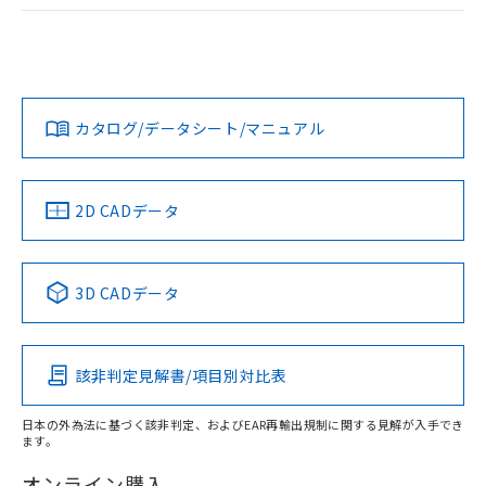
ログイン/会員登録
EU RoHS
注意事項・凡例
A30NL-MGM-TAA-G102-ACについての規格認証/適合状況に
ついては、「カスタマーサポートセンタ お客様相談室」また
は貴社担当オムロン営業員または販売店にお問い合わせくだ
対応状況
対応予定月
※1
※2
さい。
ダウンロードデータをご利用いただく前に、以下を必ずお読
みください。
カタログ/データシート/マニュアル
対応済み
ソフトウェアの使用条件
お問い合わせ
中国 RoHS
注意事項・凡例
2D CADデータ
中国 RoHS表
※1 ※2
3D CADデータ
Pb
Hg
Cd
Cr(VI)
該非判定見解書/項目別対比表
X
O
O
O
日本の外為法に基づく該非判定、およびEAR再輸出規制に関する見解が入手でき
ます。
"対応済み"や非含有の記載がされた商品であっても、流通
在庫等で未対応品が混在する可能性があります。
オンライン購入