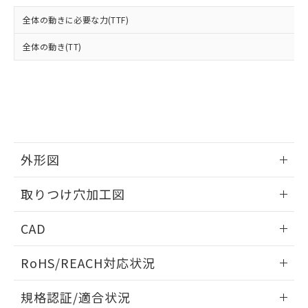
および当社の共同利用者が、当社の製
下記の非含有証明書をダウンロードするこ
品・サービスに関するお客様との取
全体の動きに必要な力(TTF)
とができます。
合意する
キャンセル
引・商談に必要な範囲で利用すること
をご了承ください。
全体の動き(TT)
EU RoHS指令（10物質）の非含有証明書
※当社の共同利用者とは、
"個人情報
51物質の非含有証明書（当社基準）
の共同利用に関して"
の「1.共同利
※本証明書は発行日時点で非含有を証明す
用者の範囲」に記載されている法人を
るもので、過去に遡って非含有を証明する
指します。
ものではありません。
また、RoHS指令のフタル酸エステル類４
物質の対応では、対応完了までの期間は出
荷製品に未対応品が混在することから備考
外形図
欄に対応日を記載しておりました。
情報更新：2026/05/21
既に当社にて対応品への在庫切替を完了
取りつけ穴加工図
していることから、特段のことがない限
り、2022年1月12日より割愛しておりま
情報更新：2026/05/21
CAD
す。
ログイン/会員登録いただくと、CADデータをダウンロー
RoHS/REACH対応状況
ドすることができます。
情報更新：2026/7/29
規格認証/適合状況