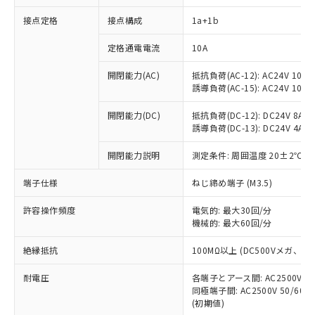
接点定格
接点構成
1a+1b
※1 対応状況
定格通電電流
10A
対応済み：EU RoHS指令（10物質）の
開閉能力(AC)
抵抗負荷(AC-12): AC24V 10A/A
非含有に対応した製品が提供可能な商品で
誘導負荷(AC-15): AC24V 10A/AC
す。
対応予定：EU RoHS指令（10物質）の非含
開閉能力(DC)
抵抗負荷(DC-12): DC24V 8A/DC
ご利用条件
有に対応した製品に切り替える予定のある
誘導負荷(DC-13): DC24V 4A/DC
商品です。
対応予定なし：EU RoHS指令（10物質）の
開閉能力説明
測定条件: 周囲温度 20±2℃、
以下の条件をお読みいただき、同意のうえ
非含有に非対応の商品で、対応品を出す予
ご利用ください。
端子仕様
ねじ締め端子 (M3.5)
定はありません。
調査・確認中：EU RoHS指令（10物質）の
本サービスは、当社制御機器事業取扱
※1 中国RoHS○×表
許容操作頻度
電気的: 最大30回/分
非含有の対応状況を調査中または確認中の
商品の当社在庫状況および標準価格
機械的: 最大60回/分
商品です。
(税抜)を提供させていただくもので
「○」：最大均質材料含有率が中国RoHSの
非該当品：ライセンス料など無形物で、有
す。
絶縁抵抗
100MΩ以上 (DC500Vメガ、
基準値以下であることを示します。
害物質有無と関係のない商品です。
当社制御機器事業取扱商品の中には、
「×」：最大均質材料含有率が中国RoHSの
仕入先様の事情により、非含有部品として
耐電圧
各端子とアース間: AC2500V 50/
本サービスの対象外となる商品もある
基準値を超えていることを示します。
いたものが、含有品と判明した場合などや
当社は、これら貴社製品のうち、外国
同極端子間: AC2500V 50/60
ことをご了承ください。
「－」：未確認です。当社販売部門へお問
むを得ず変更することがあります。
(初期値)
為替および外国貿易法に定める商品
在庫状況および標準価格照会結果は、
い合わせください。