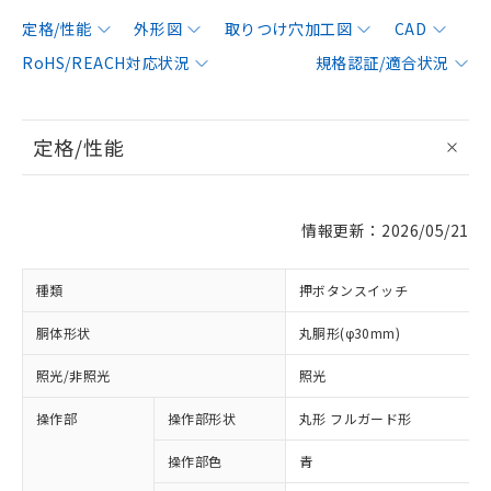
定格/性能
外形図
取りつけ穴加工図
CAD
RoHS/REACH対応状況
規格認証/適合状況
定格/性能
情報更新：2026/05/21
種類
押ボタンスイッチ
胴体形状
丸胴形(φ30mm)
照光/非照光
照光
操作部
操作部形状
丸形 フルガード形
操作部色
青