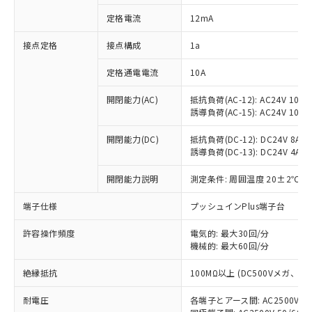
対応済み：EU RoHS指令（10物質）の
定格電流
12mA
非含有に対応した製品が提供可能な商品で
す。
接点定格
接点構成
1a
対応予定：EU RoHS指令（10物質）の非含
ご利用条件
有に対応した製品に切り替える予定のある
定格通電電流
10A
商品です。
対応予定なし：EU RoHS指令（10物質）の
開閉能力(AC)
抵抗負荷(AC-12): AC24V 10A/A
以下の条件をお読みいただき、同意のうえ
非含有に非対応の商品で、対応品を出す予
誘導負荷(AC-15): AC24V 10A/AC
ご利用ください。
定はありません。
調査・確認中：EU RoHS指令（10物質）の
開閉能力(DC)
抵抗負荷(DC-12): DC24V 8A/DC
本サービスは、当社制御機器事業取扱
※1 中国RoHS○×表
誘導負荷(DC-13): DC24V 4A/DC
非含有の対応状況を調査中または確認中の
商品の当社在庫状況および標準価格
商品です。
(税抜)を提供させていただくもので
開閉能力説明
測定条件: 周囲温度 20±2℃、
「○」：最大均質材料含有率が中国RoHSの
非該当品：ライセンス料など無形物で、有
す。
基準値以下であることを示します。
害物質有無と関係のない商品です。
当社制御機器事業取扱商品の中には、
端子仕様
プッシュインPlus端子台
「×」：最大均質材料含有率が中国RoHSの
仕入先様の事情により、非含有部品として
本サービスの対象外となる商品もある
基準値を超えていることを示します。
いたものが、含有品と判明した場合などや
当社は、これら貴社製品のうち、外国
ことをご了承ください。
許容操作頻度
電気的: 最大30回/分
「－」：未確認です。当社販売部門へお問
むを得ず変更することがあります。
為替および外国貿易法に定める商品
機械的: 最大60回/分
在庫状況および標準価格照会結果は、
い合わせください。
（以下｢規制貨物等」という）を輸出
記載している更新日時点での社内デー
*EU RoHS指令（10物質）：
または国外への提供する場合は、日本
絶縁抵抗
100MΩ以上 (DC500Vメガ、
記
タに基づき作成されるものであり、閲
説明
鉛(Pb) 1000ppm以下、 水銀(Hg) 1000ppm以下、 カド
*中国RoHS10物質の基準値 (GB/T26572)：
国政府の輸出許可(または役務取引許
号
覧された時点での実際の在庫および標
ミウム(Cd) 100ppm以下、
Pb(鉛) :1000ppm、 Hg(水銀) : 1000ppm、 Cd(カドミウ
耐電圧
各端子とアース間: AC2500V 50/
可)を取得するなどの必要な手続きを
六価クロム(Cr(Ⅵ)) 1000ppm以下、ポリ臭化ビフェニル
ム) : 100ppm、
準価格とは異なる場合があることをご