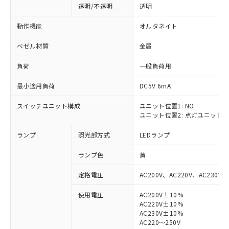
透明/不透明
透明
動作機能
オルタネイト
ベゼル材質
金属
負荷
一般負荷用
最小適用負荷
DC5V 6mA
スイッチユニット構成
ユニット位置1: NO
ユニット位置2: 点灯ユニット
ランプ
照光部方式
LEDランプ
ランプ色
黄
定格電圧
AC200V、AC220V、AC230V、
使用電圧
AC200V±10%
AC220V±10%
※1 対応状況
AC230V±10%
AC220～250V