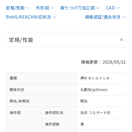
定格/性能
外形図
取りつけ穴加工図
CAD
RoHS/REACH対応状況
規格認証/適合状況
定格/性能
情報更新：2026/05/21
種類
押ボタンスイッチ
胴体形状
丸胴形(φ30mm)
照光/非照光
照光
操作部
操作部形状
丸形 フルガード形
操作部色
黄