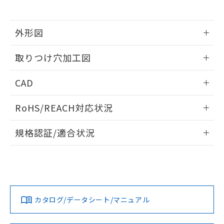
※当社の共同利用者とは、
"個人情報
51物質の非含有証明書（当社基準）
の共同利用に関して"
の「1.共同利
※本証明書は発行日時点で非含有を証明す
用者の範囲」に記載されている法人を
るもので、過去に遡って非含有を証明する
外形図
指します。
ものではありません。
情報更新：2026/05/21
また、RoHS指令のフタル酸エステル類４
取りつけ穴加工図
物質の対応では、対応完了までの期間は出
荷製品に未対応品が混在することから備考
情報更新：2026/05/21
CAD
欄に対応日を記載しておりました。
既に当社にて対応品への在庫切替を完了
ログイン/会員登録いただくと、CADデータをダウンロー
していることから、特段のことがない限
RoHS/REACH対応状況
ドすることができます。
り、2022年1月12日より割愛しておりま
す。
情報更新：2026/7/29
規格認証/適合状況
ログイン/会員登録
EU RoHS
注意事項・凡例
A30NL-MGA-TYA-P100-YEについての規格認証/適合状況につ
いては、「カスタマーサポートセンタ お客様相談室」または
貴社担当オムロン営業員または販売店にお問い合わせくださ
対応状況
対応予定月
※1
※2
い。
ダウンロードデータをご利用いただく前に、以下を必ずお読
みください。
カタログ/データシート/マニュアル
対応済み
ソフトウェアの使用条件
お問い合わせ