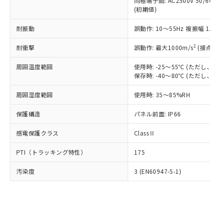
類(PBB) 1000ppm以下、ポリ臭化ジフェニルエーテル類
同極端子間: AC2500V 50/60
Cr(Ⅵ)(六価クロム) : 1000ppm、 PBBs(ポリ臭化ビフェ
とります。
了承ください。
(PBDE) 1000ppm以下、フタル酸ビス(2-エチルヘキシ
○
一定数以上の在庫あり
ニル類) : 1000ppm、 PBDEs(ポリ臭化ジフェニルエーテ
(初期値)
当社は規制貨物を破棄する場合は、完
ル) (DEHP)(別名：DOP) 1000ppm以下、フタル酸ブチ
正式な納期状況および標準価格はお客
ル類) : 1000ppm、
ルベンジル（BBP） 1000ppm以下、フタル酸ジブチル
全に破砕するなど、違法に輸出されな
DBP(フタル酸ジブチル) : 1000ppm、 DIBP(フタル酸ジ
様のお取引先、またはお客様担当のオ
耐振動
誤動作: 10～55Hz 複振幅 1.
（DBP） 1000ppm以下、フタル酸ジイソブチル
イソブチル) : 1000ppm、 BBP(フタル酸ブチルベンジ
△
一定数には満たないが在庫あり
いよう必要な手段を講じます。
ムロン制御機器販売店・当社販売員に
(DIBP) 1000ppm以下
ル) : 1000ppm、
当社は貴社製品を、核兵器、ミサイ
但し、RoHS指令で産業用監視および制御機器に対する
DEHP(フタル酸ビス(2-エチルヘキシル)) : 1000ppm
ご相談ください。
2
耐衝撃
誤動作: 最大1000m/s
(接点開
適用除外項目は除く。
ル、化学兵器、生物兵器またはその他
－
在庫なし(最新の在庫状況につ
オムロン制御機器販売店や当社販売拠
フタル酸エステル類の４物質については閾値を超える意
武器並びにこれらの製造装置等に一切
いては、お客様のお取引先、ま
周囲温度範囲
図的な使用がないことを確認しています。
使用時: -25～55℃ (ただし
点は「
販売ネットワーク
」をご確認
※2 環境保護使用期限
使用いたしません。
保存時: -40～80℃ (ただし
たはお客様担当のオムロン制御
ください。
当社は、貴社製品を第三者に販売する
機器販売店・当社販売員にご確
在庫状況および標準価格結果を当社の
※2 対応予定月
「ｅ」：有害物質（10物質）のすべてが基
周囲湿度範囲
使用時: 35～85%RH
場合は、上記1、2および3の内容を当
認ください)
事前の承諾なく第三者に漏洩または開
準値以下であることを示します。
該第三者に通知します。また当社は、
示しないようお願いします。
保護構造
パネル前面: IP66
部品在庫の切り替え状況などにより、予定
「10」：通常の使用状況下において有害物
販売先および販売に係わる関係者が違
マイパーツ機能（部品リスト作成サー
空
受注生産機種、また在庫状況の
月が前後することがあります。
質が外部に漏えいし、環境に深刻な影響を
法に輸出するおそれがある場合は、取
ビス）をご利用いただくには、I-Web
白
情報を公開していない機種
感電保護クラス
Class II
及ぼさない年数を意味します。
り引きをいたしません。
メンバーズにご登録されている必要が
「－」：未確認です。当社販売部門へお問
あります。
PTI（トラッキング特性）
175
い合わせください。
お客様が当ウェブサイト上で当社にご
※3 非含有証明書ダウンロード
登録された部品リストについて、当社
汚染度
3 (EN60947-5-1)
および当社の共同利用者が、当社の製
下記の非含有証明書をダウンロードするこ
品・サービスに関するお客様との取
とができます。
合意する
キャンセル
引・商談に必要な範囲で利用すること
をご了承ください。
EU RoHS指令（10物質）の非含有証明書