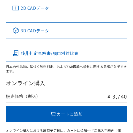
中国 RoHS
注意事項・凡例
2D CADデータ
中国 RoHS表
※1 ※2
3D CADデータ
Pb
Hg
Cd
Cr(VI)
該非判定見解書/項目別対比表
O
O
O
O
日本の外為法に基づく該非判定、およびEAR再輸出規制に関する見解が入手でき
ます。
"対応済み"や非含有の記載がされた商品であっても、流通
在庫等で未対応品が混在する可能性があります。
オンライン購入
非含有品が必要な際は、弊社営業部門もしくは販売店へお
問い合わせください。
¥ 3,740
販売価格（税込）
この製品のRoHS/REACH対応状況ページへ
カートに追加
オンライン購入における出荷予定日は、カートに追加～「ご購入手続き：価