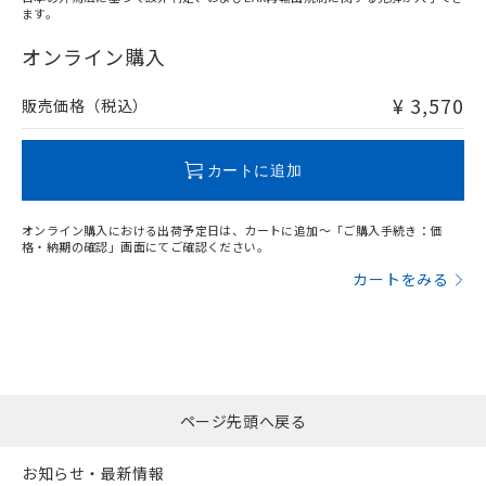
ます。
"対応済み"や非含有の記載がされた商品であっても、流通
在庫等で未対応品が混在する可能性があります。
オンライン購入
非含有品が必要な際は、弊社営業部門もしくは販売店へお
問い合わせください。
¥ 3,570
販売価格（税込）
この製品のRoHS/REACH対応状況ページへ
カートに追加
オンライン購入における出荷予定日は、カートに追加～「ご購入手続き：価
格・納期の確認」画面にてご確認ください。
カートをみる
ページ先頭へ戻る
お知らせ・最新情報