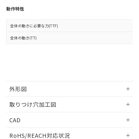
※3 非含有証明書ダウンロード
登録された部品リストについて、当社
動作特性
および当社の共同利用者が、当社の製
下記の非含有証明書をダウンロードするこ
品・サービスに関するお客様との取
とができます。
合意する
キャンセル
引・商談に必要な範囲で利用すること
全体の動きに必要な力(TTF)
をご了承ください。
EU RoHS指令（10物質）の非含有証明書
※当社の共同利用者とは、
"個人情報
全体の動き(TT)
51物質の非含有証明書（当社基準）
の共同利用に関して"
の「1.共同利
※本証明書は発行日時点で非含有を証明す
用者の範囲」に記載されている法人を
るもので、過去に遡って非含有を証明する
指します。
ものではありません。
また、RoHS指令のフタル酸エステル類４
物質の対応では、対応完了までの期間は出
荷製品に未対応品が混在することから備考
欄に対応日を記載しておりました。
外形図
既に当社にて対応品への在庫切替を完了
していることから、特段のことがない限
情報更新：2026/05/21
取りつけ穴加工図
り、2022年1月12日より割愛しておりま
す。
情報更新：2026/05/21
CAD
ログイン/会員登録いただくと、CADデータをダウンロー
RoHS/REACH対応状況
ドすることができます。