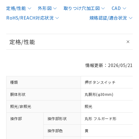
定格/性能
外形図
取りつけ穴加工図
CAD
RoHS/REACH対応状況
規格認証/適合状況
定格/性能
情報更新：2026/05/21
種類
押ボタンスイッチ
胴体形状
丸胴形(φ30mm)
照光/非照光
照光
操作部
操作部形状
丸形 フルガード形
操作部色
黄