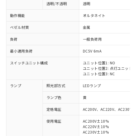
透明/不透明
透明
動作機能
オルタネイト
ベゼル材質
金属
負荷
一般負荷用
最小適用負荷
DC5V 6mA
スイッチユニット構成
ユニット位置1: NO
ユニット位置2: 点灯ユニット
ユニット位置3: NC
ランプ
照光部方式
LEDランプ
ランプ色
黄
定格電圧
AC200V、AC220V、AC230V、
使用電圧
AC200V±10%
AC220V±10%
AC230V±10%