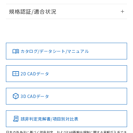
情報更新：2026/7/29
規格認証/適合状況
ログイン/会員登録
EU RoHS
注意事項・凡例
A30NL-MGA-TYA-G102-YEについての規格認証/適合状況につ
いては、「カスタマーサポートセンタ お客様相談室」または
貴社担当オムロン営業員または販売店にお問い合わせくださ
対応状況
対応予定月
※1
※2
い。
ダウンロードデータをご利用いただく前に、以下を必ずお読
みください。
カタログ/データシート/マニュアル
対応済み
ソフトウェアの使用条件
お問い合わせ
中国 RoHS
注意事項・凡例
2D CADデータ
中国 RoHS表
※1 ※2
3D CADデータ
Pb
Hg
Cd
Cr(VI)
該非判定見解書/項目別対比表
O
O
O
O
日本の外為法に基づく該非判定、およびEAR再輸出規制に関する見解が入手でき