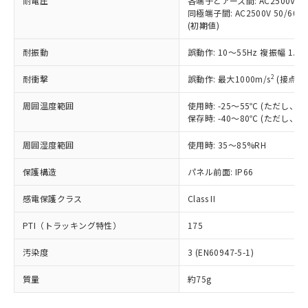
耐電圧
各端子とアース間: AC2500V 50/
「－」：未確認です。当社販売部門へお問
むを得ず変更することがあります。
為替および外国貿易法に定める商品
在庫状況および標準価格照会結果は、
同極端子間: AC2500V 50/60
い合わせください。
（以下｢規制貨物等」という）を輸出
(初期値)
記載している更新日時点での社内デー
*EU RoHS指令（10物質）：
または国外への提供する場合は、日本
記
タに基づき作成されるものであり、閲
説明
鉛(Pb) 1000ppm以下、 水銀(Hg) 1000ppm以下、 カド
*中国RoHS10物質の基準値 (GB/T26572)：
国政府の輸出許可(または役務取引許
耐振動
誤動作: 10～55Hz 複振幅 1.
号
覧された時点での実際の在庫および標
ミウム(Cd) 100ppm以下、
Pb(鉛) :1000ppm、 Hg(水銀) : 1000ppm、 Cd(カドミウ
可)を取得するなどの必要な手続きを
六価クロム(Cr(Ⅵ)) 1000ppm以下、ポリ臭化ビフェニル
ム) : 100ppm、
準価格とは異なる場合があることをご
類(PBB) 1000ppm以下、ポリ臭化ジフェニルエーテル類
2
Cr(Ⅵ)(六価クロム) : 1000ppm、 PBBs(ポリ臭化ビフェ
耐衝撃
誤動作: 最大1000m/s
(接点開
とります。
了承ください。
(PBDE) 1000ppm以下、フタル酸ビス(2-エチルヘキシ
○
一定数以上の在庫あり
ニル類) : 1000ppm、 PBDEs(ポリ臭化ジフェニルエーテ
当社は規制貨物を破棄する場合は、完
ル) (DEHP)(別名：DOP) 1000ppm以下、フタル酸ブチ
正式な納期状況および標準価格はお客
ル類) : 1000ppm、
周囲温度範囲
使用時: -25～55℃ (ただし
ルベンジル（BBP） 1000ppm以下、フタル酸ジブチル
全に破砕するなど、違法に輸出されな
DBP(フタル酸ジブチル) : 1000ppm、 DIBP(フタル酸ジ
様のお取引先、またはお客様担当のオ
（DBP） 1000ppm以下、フタル酸ジイソブチル
保存時: -40～80℃ (ただし
イソブチル) : 1000ppm、 BBP(フタル酸ブチルベンジ
△
一定数には満たないが在庫あり
いよう必要な手段を講じます。
ムロン制御機器販売店・当社販売員に
(DIBP) 1000ppm以下
ル) : 1000ppm、
当社は貴社製品を、核兵器、ミサイ
但し、RoHS指令で産業用監視および制御機器に対する
DEHP(フタル酸ビス(2-エチルヘキシル)) : 1000ppm
ご相談ください。
周囲湿度範囲
使用時: 35～85%RH
適用除外項目は除く。
ル、化学兵器、生物兵器またはその他
－
在庫なし(最新の在庫状況につ
オムロン制御機器販売店や当社販売拠
フタル酸エステル類の４物質については閾値を超える意
武器並びにこれらの製造装置等に一切
いては、お客様のお取引先、ま
図的な使用がないことを確認しています。
点は「
販売ネットワーク
」をご確認
保護構造
パネル前面: IP66
※2 環境保護使用期限
使用いたしません。
たはお客様担当のオムロン制御
ください。
当社は、貴社製品を第三者に販売する
機器販売店・当社販売員にご確
感電保護クラス
Class II
在庫状況および標準価格結果を当社の
※2 対応予定月
「ｅ」：有害物質（10物質）のすべてが基
場合は、上記1、2および3の内容を当
認ください)
事前の承諾なく第三者に漏洩または開
準値以下であることを示します。
該第三者に通知します。また当社は、
PTI（トラッキング特性）
175
示しないようお願いします。
部品在庫の切り替え状況などにより、予定
「10」：通常の使用状況下において有害物
販売先および販売に係わる関係者が違
マイパーツ機能（部品リスト作成サー
空
受注生産機種、また在庫状況の
月が前後することがあります。
質が外部に漏えいし、環境に深刻な影響を
汚染度
3 (EN60947-5-1)
法に輸出するおそれがある場合は、取
ビス）をご利用いただくには、I-Web
白
情報を公開していない機種
及ぼさない年数を意味します。
り引きをいたしません。
メンバーズにご登録されている必要が
質量
約75g
「－」：未確認です。当社販売部門へお問
あります。
い合わせください。
お客様が当ウェブサイト上で当社にご