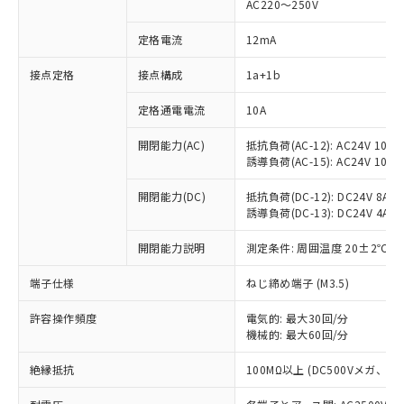
AC220～250V
定格電流
12mA
※1 対応状況
接点定格
接点構成
1a+1b
対応済み：EU RoHS指令（10物質）の
定格通電電流
10A
非含有に対応した製品が提供可能な商品で
開閉能力(AC)
抵抗負荷(AC-12): AC24V 10A/A
す。
誘導負荷(AC-15): AC24V 10A/AC
対応予定：EU RoHS指令（10物質）の非含
ご利用条件
有に対応した製品に切り替える予定のある
開閉能力(DC)
抵抗負荷(DC-12): DC24V 8A/DC
商品です。
誘導負荷(DC-13): DC24V 4A/DC
対応予定なし：EU RoHS指令（10物質）の
以下の条件をお読みいただき、同意のうえ
非含有に非対応の商品で、対応品を出す予
開閉能力説明
測定条件: 周囲温度 20±2℃、
ご利用ください。
定はありません。
調査・確認中：EU RoHS指令（10物質）の
端子仕様
ねじ締め端子 (M3.5)
本サービスは、当社制御機器事業取扱
※1 中国RoHS○×表
非含有の対応状況を調査中または確認中の
商品の当社在庫状況および標準価格
商品です。
許容操作頻度
電気的: 最大30回/分
(税抜)を提供させていただくもので
「○」：最大均質材料含有率が中国RoHSの
機械的: 最大60回/分
非該当品：ライセンス料など無形物で、有
す。
基準値以下であることを示します。
害物質有無と関係のない商品です。
当社制御機器事業取扱商品の中には、
絶縁抵抗
100MΩ以上 (DC500Vメガ、
「×」：最大均質材料含有率が中国RoHSの
仕入先様の事情により、非含有部品として
本サービスの対象外となる商品もある
基準値を超えていることを示します。
いたものが、含有品と判明した場合などや
当社は、これら貴社製品のうち、外国
ことをご了承ください。