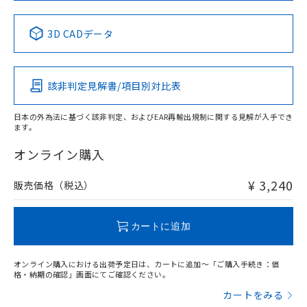
中国 RoHS表
※1 ※2
3D CADデータ
Pb
Hg
Cd
Cr(VI)
該非判定見解書/項目別対比表
X
O
O
O
日本の外為法に基づく該非判定、およびEAR再輸出規制に関する見解が入手でき
ます。
"対応済み"や非含有の記載がされた商品であっても、流通
在庫等で未対応品が混在する可能性があります。
オンライン購入
非含有品が必要な際は、弊社営業部門もしくは販売店へお
問い合わせください。
¥ 3,240
販売価格（税込）
この製品のRoHS/REACH対応状況ページへ
カートに追加
オンライン購入における出荷予定日は、カートに追加～「ご購入手続き：価
格・納期の確認」画面にてご確認ください。
カートをみる