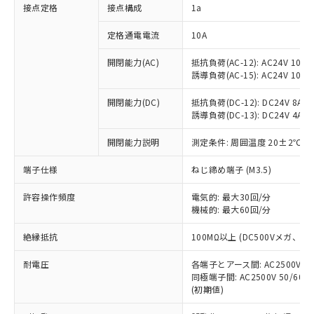
非含有に対応した製品が提供可能な商品で
接点定格
接点構成
1a
す。
対応予定：EU RoHS指令（10物質）の非含
定格通電電流
10A
ご利用条件
有に対応した製品に切り替える予定のある
商品です。
開閉能力(AC)
抵抗負荷(AC-12): AC24V 10A/A
誘導負荷(AC-15): AC24V 10A/AC
対応予定なし：EU RoHS指令（10物質）の
以下の条件をお読みいただき、同意のうえ
非含有に非対応の商品で、対応品を出す予
ご利用ください。
開閉能力(DC)
抵抗負荷(DC-12): DC24V 8A/DC
定はありません。
誘導負荷(DC-13): DC24V 4A/DC
調査・確認中：EU RoHS指令（10物質）の
本サービスは、当社制御機器事業取扱
※1 中国RoHS○×表
非含有の対応状況を調査中または確認中の
商品の当社在庫状況および標準価格
開閉能力説明
測定条件: 周囲温度 20±2℃、
商品です。
(税抜)を提供させていただくもので
「○」：最大均質材料含有率が中国RoHSの
非該当品：ライセンス料など無形物で、有
端子仕様
ねじ締め端子 (M3.5)
す。
基準値以下であることを示します。
害物質有無と関係のない商品です。
当社制御機器事業取扱商品の中には、
「×」：最大均質材料含有率が中国RoHSの
仕入先様の事情により、非含有部品として
許容操作頻度
電気的: 最大30回/分
本サービスの対象外となる商品もある
基準値を超えていることを示します。
いたものが、含有品と判明した場合などや
機械的: 最大60回/分
当社は、これら貴社製品のうち、外国
ことをご了承ください。
「－」：未確認です。当社販売部門へお問
むを得ず変更することがあります。
為替および外国貿易法に定める商品
在庫状況および標準価格照会結果は、
い合わせください。
絶縁抵抗
100MΩ以上 (DC500Vメガ、
（以下｢規制貨物等」という）を輸出
記載している更新日時点での社内デー
*EU RoHS指令（10物質）：
または国外への提供する場合は、日本
記
タに基づき作成されるものであり、閲
説明
耐電圧
鉛(Pb) 1000ppm以下、 水銀(Hg) 1000ppm以下、 カド
各端子とアース間: AC2500V 50/
*中国RoHS10物質の基準値 (GB/T26572)：
国政府の輸出許可(または役務取引許
号
覧された時点での実際の在庫および標
ミウム(Cd) 100ppm以下、
Pb(鉛) :1000ppm、 Hg(水銀) : 1000ppm、 Cd(カドミウ
同極端子間: AC2500V 50/60
可)を取得するなどの必要な手続きを
六価クロム(Cr(Ⅵ)) 1000ppm以下、ポリ臭化ビフェニル
ム) : 100ppm、
準価格とは異なる場合があることをご
(初期値)
類(PBB) 1000ppm以下、ポリ臭化ジフェニルエーテル類
Cr(Ⅵ)(六価クロム) : 1000ppm、 PBBs(ポリ臭化ビフェ
とります。
了承ください。
(PBDE) 1000ppm以下、フタル酸ビス(2-エチルヘキシ
○
一定数以上の在庫あり
ニル類) : 1000ppm、 PBDEs(ポリ臭化ジフェニルエーテ