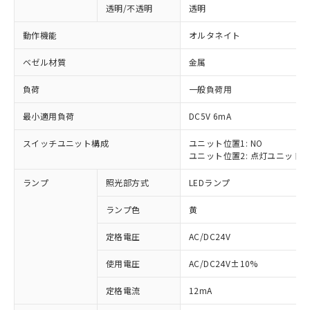
透明/不透明
透明
動作機能
オルタネイト
ベゼル材質
金属
負荷
一般負荷用
最小適用負荷
DC5V 6mA
スイッチユニット構成
ユニット位置1: NO
ユニット位置2: 点灯ユニット
ランプ
照光部方式
LEDランプ
ランプ色
黄
定格電圧
AC/DC24V
使用電圧
AC/DC24V±10%
※1 対応状況
定格電流
12mA
対応済み：EU RoHS指令（10物質）の