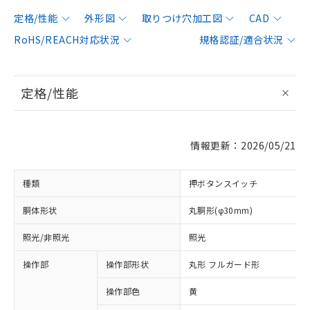
定格/性能
外形図
取りつけ穴加工図
CAD
RoHS/REACH対応状況
規格認証/適合状況
定格/性能
情報更新：2026/05/21
種類
押ボタンスイッチ
胴体形状
丸胴形(φ30mm)
照光/非照光
照光
操作部
操作部形状
丸形 フルガード形
操作部色
黄