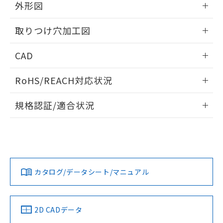
の共同利用に関して"
の「1.共同利
外形図
※本証明書は発行日時点で非含有を証明す
用者の範囲」に記載されている法人を
るもので、過去に遡って非含有を証明する
指します。
情報更新：2026/05/21
ものではありません。
取りつけ穴加工図
また、RoHS指令のフタル酸エステル類４
物質の対応では、対応完了までの期間は出
情報更新：2026/05/21
CAD
荷製品に未対応品が混在することから備考
欄に対応日を記載しておりました。
ログイン/会員登録いただくと、CADデータをダウンロー
RoHS/REACH対応状況
既に当社にて対応品への在庫切替を完了
ドすることができます。
していることから、特段のことがない限
情報更新：2026/7/29
り、2022年1月12日より割愛しておりま
規格認証/適合状況
す。
ログイン/会員登録
EU RoHS
注意事項・凡例
A30NL-MGA-TYA-G100-YCについての規格認証/適合状況につ
いては、「カスタマーサポートセンタ お客様相談室」または
貴社担当オムロン営業員または販売店にお問い合わせくださ
対応状況
対応予定月
※1
※2
い。
ダウンロードデータをご利用いただく前に、以下を必ずお読
みください。
カタログ/データシート/マニュアル
対応済み
ソフトウェアの使用条件
お問い合わせ
中国 RoHS
注意事項・凡例
2D CADデータ