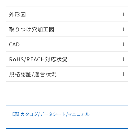
51物質の非含有証明書（当社基準）
の共同利用に関して"
の「1.共同利
※本証明書は発行日時点で非含有を証明す
用者の範囲」に記載されている法人を
外形図
るもので、過去に遡って非含有を証明する
指します。
ものではありません。
情報更新：2026/05/21
取りつけ穴加工図
また、RoHS指令のフタル酸エステル類４
物質の対応では、対応完了までの期間は出
情報更新：2026/05/21
荷製品に未対応品が混在することから備考
CAD
欄に対応日を記載しておりました。
既に当社にて対応品への在庫切替を完了
ログイン/会員登録いただくと、CADデータをダウンロー
RoHS/REACH対応状況
していることから、特段のことがない限
ドすることができます。
り、2022年1月12日より割愛しておりま
情報更新：2026/7/29
す。
規格認証/適合状況
ログイン/会員登録
EU RoHS
注意事項・凡例
A30NL-MGA-TYA-G002-YDについての規格認証/適合状況に
ついては、「カスタマーサポートセンタ お客様相談室」また
は貴社担当オムロン営業員または販売店にお問い合わせくだ
対応状況
対応予定月
※1
※2
さい。
ダウンロードデータをご利用いただく前に、以下を必ずお読
みください。
カタログ/データシート/マニュアル
対応済み
ソフトウェアの使用条件
お問い合わせ