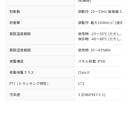
(初期値)
了承ください。
(PBDE) 1000ppm以下、フタル酸ビス(2-エチルヘキシ
○
一定数以上の在庫あり
ニル類) : 1000ppm、 PBDEs(ポリ臭化ジフェニルエーテ
当社は規制貨物を破棄する場合は、完
ル) (DEHP)(別名：DOP) 1000ppm以下、フタル酸ブチ
正式な納期状況および標準価格はお客
ル類) : 1000ppm、
ルベンジル（BBP） 1000ppm以下、フタル酸ジブチル
全に破砕するなど、違法に輸出されな
耐振動
DBP(フタル酸ジブチル) : 1000ppm、 DIBP(フタル酸ジ
誤動作: 10～55Hz 複振幅 1.
様のお取引先、またはお客様担当のオ
（DBP） 1000ppm以下、フタル酸ジイソブチル
イソブチル) : 1000ppm、 BBP(フタル酸ブチルベンジ
△
一定数には満たないが在庫あり
いよう必要な手段を講じます。
ムロン制御機器販売店・当社販売員に
(DIBP) 1000ppm以下
ル) : 1000ppm、
2
耐衝撃
誤動作: 最大1000m/s
(接点開
当社は貴社製品を、核兵器、ミサイ
但し、RoHS指令で産業用監視および制御機器に対する
DEHP(フタル酸ビス(2-エチルヘキシル)) : 1000ppm
ご相談ください。
適用除外項目は除く。
ル、化学兵器、生物兵器またはその他
－
在庫なし(最新の在庫状況につ
オムロン制御機器販売店や当社販売拠
フタル酸エステル類の４物質については閾値を超える意
周囲温度範囲
使用時: -25～55℃ (ただし
武器並びにこれらの製造装置等に一切
いては、お客様のお取引先、ま
図的な使用がないことを確認しています。
点は「
販売ネットワーク
」をご確認
保存時: -40～80℃ (ただし
※2 環境保護使用期限
使用いたしません。
たはお客様担当のオムロン制御
ください。
当社は、貴社製品を第三者に販売する
機器販売店・当社販売員にご確
在庫状況および標準価格結果を当社の
周囲湿度範囲
使用時: 35～85%RH
※2 対応予定月
「ｅ」：有害物質（10物質）のすべてが基
場合は、上記1、2および3の内容を当
認ください)
事前の承諾なく第三者に漏洩または開
準値以下であることを示します。
該第三者に通知します。また当社は、
示しないようお願いします。
保護構造
パネル前面: IP66
部品在庫の切り替え状況などにより、予定
「10」：通常の使用状況下において有害物
販売先および販売に係わる関係者が違
マイパーツ機能（部品リスト作成サー
空
受注生産機種、また在庫状況の
月が前後することがあります。
質が外部に漏えいし、環境に深刻な影響を
法に輸出するおそれがある場合は、取
感電保護クラス
Class II
ビス）をご利用いただくには、I-Web
白
情報を公開していない機種
及ぼさない年数を意味します。
り引きをいたしません。
メンバーズにご登録されている必要が
「－」：未確認です。当社販売部門へお問
PTI（トラッキング特性）
175
あります。
い合わせください。
お客様が当ウェブサイト上で当社にご
※3 非含有証明書ダウンロード
汚染度
3 (EN60947-5-1)
登録された部品リストについて、当社
および当社の共同利用者が、当社の製
下記の非含有証明書をダウンロードするこ
品・サービスに関するお客様との取
とができます。
合意する
キャンセル
引・商談に必要な範囲で利用すること
をご了承ください。
EU RoHS指令（10物質）の非含有証明書
※当社の共同利用者とは、
"個人情報