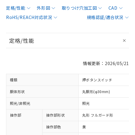
定格/性能
外形図
取りつけ穴加工図
CAD
RoHS/REACH対応状況
規格認証/適合状況
定格/性能
情報更新：2026/05/21
種類
押ボタンスイッチ
胴体形状
丸胴形(φ30mm)
照光/非照光
照光
操作部
操作部形状
丸形 フルガード形
操作部色
黄