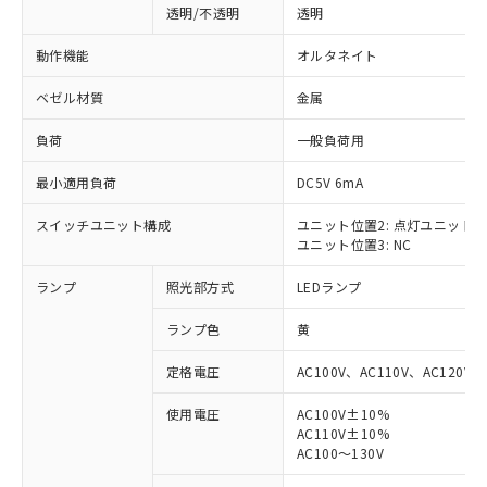
透明/不透明
透明
動作機能
オルタネイト
ベゼル材質
金属
負荷
一般負荷用
最小適用負荷
DC5V 6mA
スイッチユニット構成
ユニット位置2: 点灯ユニット
ユニット位置3: NC
ランプ
照光部方式
LEDランプ
ランプ色
黄
定格電圧
AC100V、AC110V、AC120V
使用電圧
AC100V±10%
AC110V±10%
※1 対応状況
AC100～130V