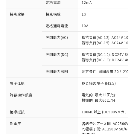
対応済み：EU RoHS指令（10物質）の
定格電流
12mA
非含有に対応した製品が提供可能な商品で
す。
接点定格
接点構成
1b
対応予定：EU RoHS指令（10物質）の非含
ご利用条件
有に対応した製品に切り替える予定のある
定格通電電流
10A
商品です。
開閉能力(AC)
抵抗負荷(AC-12): AC24V 10A/A
対応予定なし：EU RoHS指令（10物質）の
以下の条件をお読みいただき、同意のうえ
誘導負荷(AC-15): AC24V 10A/AC
非含有に非対応の商品で、対応品を出す予
ご利用ください。
定はありません。
開閉能力(DC)
抵抗負荷(DC-12): DC24V 8A/DC
調査・確認中：EU RoHS指令（10物質）の
本サービスは、当社制御機器事業取扱
誘導負荷(DC-13): DC24V 4A/DC
※1 中国RoHS○×表
非含有の対応状況を調査中または確認中の
商品の当社在庫状況および標準価格
商品です。
開閉能力説明
測定条件: 周囲温度 20±2℃、
(税抜)を提供させていただくもので
「○」：最大均質材料含有率が中国RoHSの
非該当品：ライセンス料など無形物で、有
す。
基準値以下であることを示します。
害物質有無と関係のない商品です。
端子仕様
ねじ締め端子 (M3.5)
当社制御機器事業取扱商品の中には、
「×」：最大均質材料含有率が中国RoHSの
仕入先様の事情により、非含有部品として
本サービスの対象外となる商品もある
基準値を超えていることを示します。
いたものが、含有品と判明した場合などや
許容操作頻度
電気的: 最大30回/分
当社は、これら貴社製品のうち、外国
ことをご了承ください。
「－」：未確認です。当社販売部門へお問
機械的: 最大60回/分
むを得ず変更することがあります。
為替および外国貿易法に定める商品
在庫状況および標準価格照会結果は、
い合わせください。
（以下｢規制貨物等」という）を輸出
記載している更新日時点での社内デー
絶縁抵抗
100MΩ以上 (DC500Vメガ、
*EU RoHS指令（10物質）：
または国外への提供する場合は、日本
記
タに基づき作成されるものであり、閲
説明
鉛(Pb) 1000ppm以下、 水銀(Hg) 1000ppm以下、 カド
*中国RoHS10物質の基準値 (GB/T26572)：
国政府の輸出許可(または役務取引許
号
覧された時点での実際の在庫および標
ミウム(Cd) 100ppm以下、
耐電圧
Pb(鉛) :1000ppm、 Hg(水銀) : 1000ppm、 Cd(カドミウ
各端子とアース間: AC2500V 50/
可)を取得するなどの必要な手続きを
六価クロム(Cr(Ⅵ)) 1000ppm以下、ポリ臭化ビフェニル
ム) : 100ppm、
準価格とは異なる場合があることをご
同極端子間: AC2500V 50/60
類(PBB) 1000ppm以下、ポリ臭化ジフェニルエーテル類
Cr(Ⅵ)(六価クロム) : 1000ppm、 PBBs(ポリ臭化ビフェ
とります。