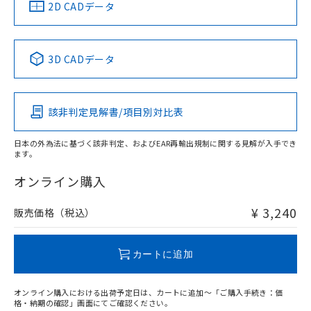
中国 RoHS
注意事項・凡例
2D CADデータ
中国 RoHS表
※1 ※2
3D CADデータ
Pb
Hg
Cd
Cr(VI)
該非判定見解書/項目別対比表
O
O
O
O
日本の外為法に基づく該非判定、およびEAR再輸出規制に関する見解が入手でき
ます。
"対応済み"や非含有の記載がされた商品であっても、流通
在庫等で未対応品が混在する可能性があります。
オンライン購入
非含有品が必要な際は、弊社営業部門もしくは販売店へお
問い合わせください。
¥ 3,240
販売価格（税込）
この製品のRoHS/REACH対応状況ページへ
カートに追加
オンライン購入における出荷予定日は、カートに追加～「ご購入手続き：価
格・納期の確認」画面にてご確認ください。