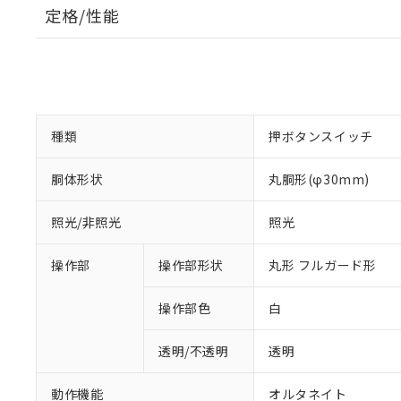
定格/性能
種類
押ボタンスイッチ
胴体形状
丸胴形(φ30mm)
照光/非照光
照光
操作部
操作部形状
丸形 フルガード形
操作部色
白
透明/不透明
透明
動作機能
オルタネイト