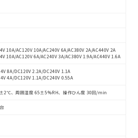
oHS指令（10物質）の非含有に対応した製品に切り替える予定のある
 RoHS指令（10物質）の非含有に非対応の商品で、対応品を出す予
 RoHS指令（10物質）の非含有の対応状況を調査中または確認中の
ンス料など無形物で、有害物質有無と関係のない商品です。
○×表
より、非含有部品としていたものが、含有品と判明した場合などやむ
みいただき、同意のうえご利用ください。
材料含有率が中国RoHSの基準値以下であることを示します。
材料含有率が中国RoHSの基準値を超えていることを示します。
、当社制御機器事業取扱商品の当社在庫状況および標準価格(税抜)
ら貴社製品のうち、外国為替および外国貿易法に定める商品（以下｢
質）：
V 10A/AC120V 10A/AC240V 6A/AC380V 2A/AC440V 2A
す。当社販売部門へお問い合わせください。
 水銀(Hg) 1000ppm以下、 カドミウム(Cd) 100ppm以下、
たは国外への提供する場合は、日本国政府の輸出許可(または役務取
 10A/AC120V 6A/AC240V 3A/AC380V 1.9A/AC440V 1.6A
000ppm以下、ポリ臭化ビフェニル類(PBB) 1000ppm以下、ポリ臭化ジフェニルエーテル類(P
事業取扱商品の中には、本サービスの対象外となる商品もあること
手続きをとります。
キシル) (DEHP)(別名：DOP) 1000ppm以下、フタル酸ブチルベンジル（BBP） 100
(GB/T26572)：
以下、フタル酸ジイソブチル (DIBP) 1000ppm以下
び標準価格照会結果は、記載している更新日時点での社内データに
物を破棄する場合は、完全に破砕するなど、違法に輸出されないよ
(水銀) : 1000ppm、 Cd(カドミウム) : 100ppm、
業用監視および制御機器に対する適用除外項目は除く。
V 8A/DC120V 2.2A/DC240V 1.1A
覧された時点での実際の在庫および標準価格とは異なる場合がある
1000ppm、 PBBs(ポリ臭化ビフェニル類) : 1000ppm、 PBDEs(ポリ臭化ジフェニルエーテル類
物質については閾値を超える意図的な使用がないことを確認しています。
V 4A/DC120V 1.1A/DC240V 0.55A
上の在庫あり
 1000ppm、 DIBP(フタル酸ジイソブチル) : 1000ppm、 BBP(フタル酸ブチルベンジル) :
品を、核兵器、ミサイル、化学兵器、生物兵器またはその他武器並
チルヘキシル)) : 1000ppm
況および標準価格はお客様のお取引先、またはお客様担当のオムロ
用いたしません。
ご相談ください。
0±2℃、周囲湿度 65±5%RH、操作ひん度 30回/min
は満たないが在庫あり
製品を第三者に販売する場合は、上記1、2および3の内容を当該第
機器販売店や当社販売拠点は「
販売ネットワーク
」をご確認くだ
販売先および販売に係わる関係者が違法に輸出するおそれがある場
用期限
び標準価格結果を当社の事前の承諾なく第三者に漏洩または開示し
え状況などにより、予定月が前後することがあります。
子台
(最新の在庫状況については、お客様のお取引先、またはお客様担当
（10物質）のすべてが基準値以下であることを示します。
店・当社販売員にご確認ください)
能（部品リスト作成サービス）をご利用いただくには、I-Webメン
使用状況下において有害物質が外部に漏えいし、環境に深刻な影響を
あります。
機種、また在庫状況の情報を公開していない機種
ェブサイト上で当社にご登録された部品リストについて、当社およ
書ダウンロード
す。当社販売部門へお問い合わせください。
品・サービスに関するお客様との取引・商談に必要な範囲で利用す