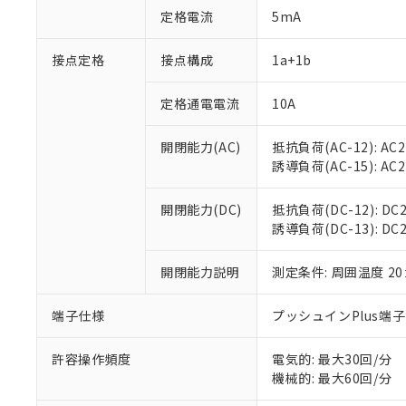
対応予定：EU R
定格電流
5mA
対応予定なし：EU
調査・確認中：EU
ご利用条件
接点定格
接点構成
1a+1b
非該当品：ライセ
※1 中国RoHS
仕入先様の事情に
があります。
定格通電電流
10A
以下の条件をお読
「○」：最大均質
「×」：最大均質
本サービスは
当社は、これ
*EU RoHS指令（10物
開閉能力(AC)
抵抗負荷(AC-12): AC24
「－」：未確認で
鉛(Pb) 1000ppm以下、
くものです。
う）を輸出ま
誘導負荷(AC-15): AC24V
記
説明
六価クロム(Cr(Ⅵ)) 1
当社制御機器
などの必要な
フタル酸ビス(2-エチルヘ
号
*中国RoHS10物質の基準値 
ル（DBP） 1000ppm
在庫状況およ
当社は規制貨
Pb(鉛) :1000ppm、 Hg
但し、RoHS指令で産
開閉能力(DC)
抵抗負荷(DC-12): DC24
のであり、閲
ます。
Cr(Ⅵ)(六価クロム) : 
フタル酸エステル類の４
誘導負荷(DC-13): DC24
○
一定数以
DBP(フタル酸ジブチル) :
い。
当社は貴社製
DEHP(フタル酸ビス(2-エ
正式な納期状
置等に一切使
当社販売員に
※2 対応予定月
開閉能力説明
測定条件: 周囲温度 2
△
一定数に
当社は、貴社
オムロン制御
また当社は、
※2 環境保護使
在庫状況およ
部品在庫の切り替
たしません。
端子仕様
プッシュインPlus端
－
在庫なし
す。
「ｅ」：有害物質
機器販売
マイパーツ機
「10」：通常の
許容操作頻度
電気的: 最大30回/分
ている必要が
味します。
機械的: 最大60回/分
空
受注生産
お客様が当ウ
※3 非含有証明
「－」：未確認で
白
が、当社の製