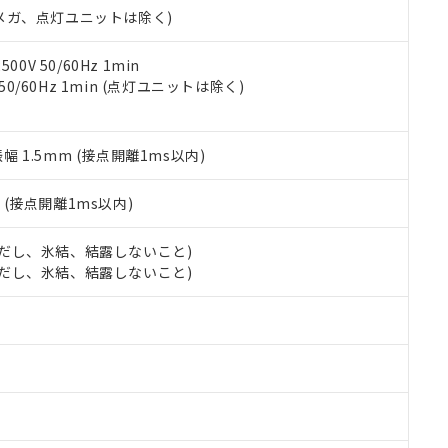
合意する
キャンセル
00Vメガ、点灯ユニットは除く)
書をダウンロードすることができます。
利用者とは、
"個人情報の共同利用に関して"
の「1.共同利用者の
します。
10物質）の非含有証明書
0V 50/60Hz 1min
明書（当社基準）
 50/60Hz 1min (点灯ユニットは除く)
日時点で非含有を証明するもので、過去に遡って非含有を証明するも
令のフタル酸エステル類４物質の対応では、対応完了までの期間は出
備考欄に対応日を記載しておりました。
振幅 1.5mm (接点開離1ms以内)
品への在庫切替を完了していることから、特段のことがない限り、20
す。
2
(接点開離1ms以内)
 (ただし、氷結、結露しないこと)
 (ただし、氷結、結露しないこと)