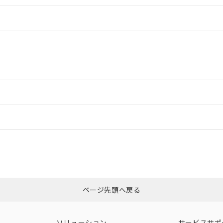
情報更新：2
情報更新：2
ードすることができます。
情報更新：
ログイン/会員登録
適合状況については、「カスタマーサポートセンタ お客様相談室」または貴
みください。
非含有証明書
※3
ページ先頭へ戻る
ダウンロードはこちら
ソリューション
サービスサポ