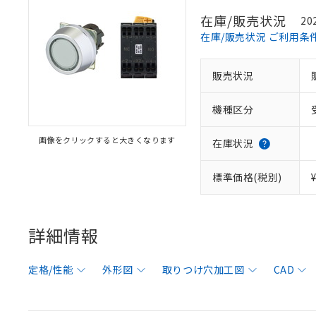
在庫/販売状況
20
在庫/販売状況 ご利用条
販売状況
機種区分
画像をクリックすると大きくなります
在庫状況
標準価格(税別)
詳細情報
定格/性能
外形図
取りつけ穴加工図
CAD