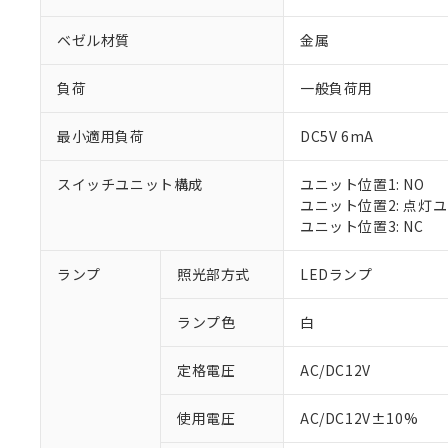
ベゼル材質
金属
負荷
一般負荷用
最小適用負荷
DC5V 6mA
スイッチユニット構成
ユニット位置1: NO
ユニット位置2: 点灯
ユニット位置3: NC
ランプ
照光部方式
LEDランプ
ランプ色
白
定格電圧
AC/DC12V
※1 対応状況
使用電圧
AC/DC12V±10%
対応済み：EU