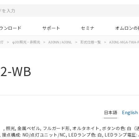
ウンロード
サポート
セミナ
オムロンの
示灯
>
φ30:照光・非照光
>
A30NN / A30NL
>
形式仕様一覧
>
A30NL-MGA-TWA-
02-WB
日本語
English
 照光, 金属ベゼル, フルガード形, オルタネイト, ボタンの色: 白（透明）
接点構成: NO/点灯ユニット/NC, LEDランプ色: 白, LEDランプ電圧: A