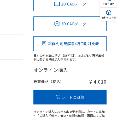
2D CADデータ
在庫・価格
無料テスト機
3D CADデータ
該非判定見解書/項目別対比表
日本の外為法に基づく該非判定、およびEAR再輸出規
制に関する見解が入手できます。
オンライン購入
¥ 4,010
販売価格（税込）
カートに追加
オンライン購入における出荷予定日は、カートに追加
～「ご購入手続き：価格・納期の確認」画面にてご確