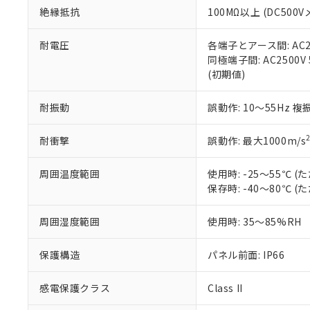
絶縁抵抗
100MΩ以上 (DC5
さい。
下記の非含有証明
※当社の共同
いる法人を指
EU RoHS指令（
耐電圧
各端子とアース間: AC250
51物質の非含有証
同極端子間: AC2500V
※本証明書は発行
(初期値)
また、RoHS指
混在することから
耐振動
誤動作: 10～55Hz 複
既に当社にて対応
り割愛しておりま
耐衝撃
誤動作: 最大1000m/s
周囲温度範囲
使用時: -25～55℃
保存時: -40～80℃
周囲湿度範囲
使用時: 35～85%RH
保護構造
パネル前面: IP66
感電保護クラス
Class II