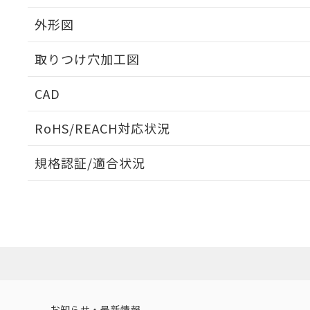
外形図
取りつけ穴加工図
CAD
ログイン/会員登録いただくと、CADデータをダウンロ
RoHS/REACH対応状況
規格認証/適合状況
EU RoHS
注意事項・凡例
A30NL-MGA-TWA-P102-WBについての規格認証/
営業員または販売店にお問い合わせください。
ダウンロードデータをご利用いただく前に、以下を必ずお読
対応状況
対応予定月
※1
※2
ソフトウェアの使用条件
対応済み
お知らせ・最新情報