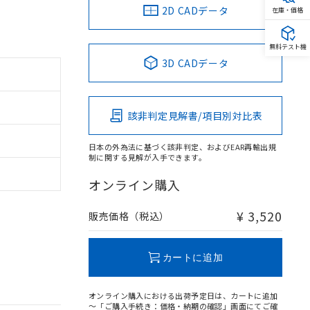
2D CADデータ
在庫・価格
無料テスト機
3D CADデータ
該非判定見解書/項目別対比表
日本の外為法に基づく該非判定、およびEAR再輸出規
制に関する見解が入手できます。
オンライン購入
¥ 3,520
販売価格（税込）
カートに追加
オンライン購入における出荷予定日は、カートに追加
～「ご購入手続き：価格・納期の確認」画面にてご確