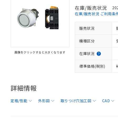
在庫/販売状況
20
在庫/販売状況 ご利用条
販売状況
機種区分
画像をクリックすると大きくなります
在庫状況
標準価格(税別)
詳細情報
定格/性能
外形図
取りつけ穴加工図
CAD