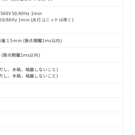
令のフタル酸エステル類４物質の対応では、対応完了までの期間は出
備考欄に対応日を記載しておりました。
品への在庫切替を完了していることから、特段のことがない限り、20
0V 50/60Hz 1min
す。
 50/60Hz 1min (点灯ユニットは除く)
振幅 1.5mm (接点開離1ms以内)
2
(接点開離1ms以内)
 (ただし、氷結、結露しないこと)
 (ただし、氷結、結露しないこと)