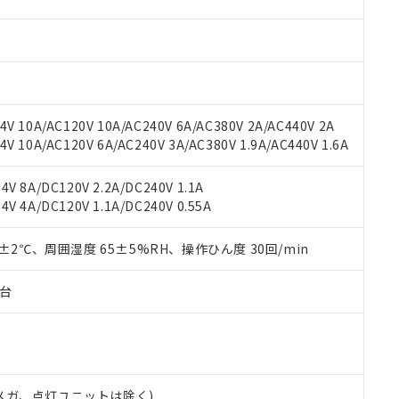
材料含有率が中国RoHSの基準値を超えていることを示します。
、当社制御機器事業取扱商品の当社在庫状況および標準価格(税抜)
ら貴社製品のうち、外国為替および外国貿易法に定める商品（以下｢
質）：
す。当社販売部門へお問い合わせください。
 水銀(Hg) 1000ppm以下、 カドミウム(Cd) 100ppm以下、
たは国外への提供する場合は、日本国政府の輸出許可(または役務取
000ppm以下、ポリ臭化ビフェニル類(PBB) 1000ppm以下、ポリ臭化ジフェニルエーテル類(P
事業取扱商品の中には、本サービスの対象外となる商品もあること
手続きをとります。
キシル) (DEHP)(別名：DOP) 1000ppm以下、フタル酸ブチルベンジル（BBP） 100
(GB/T26572)：
以下、フタル酸ジイソブチル (DIBP) 1000ppm以下
び標準価格照会結果は、記載している更新日時点での社内データに
物を破棄する場合は、完全に破砕するなど、違法に輸出されないよ
(水銀) : 1000ppm、 Cd(カドミウム) : 100ppm、
業用監視および制御機器に対する適用除外項目は除く。
覧された時点での実際の在庫および標準価格とは異なる場合がある
1000ppm、 PBBs(ポリ臭化ビフェニル類) : 1000ppm、 PBDEs(ポリ臭化ジフェニルエーテル類
物質については閾値を超える意図的な使用がないことを確認しています。
上の在庫あり
 1000ppm、 DIBP(フタル酸ジイソブチル) : 1000ppm、 BBP(フタル酸ブチルベンジル) :
品を、核兵器、ミサイル、化学兵器、生物兵器またはその他武器並
V 10A/AC120V 10A/AC240V 6A/AC380V 2A/AC440V 2A
チルヘキシル)) : 1000ppm
況および標準価格はお客様のお取引先、またはお客様担当のオムロ
用いたしません。
 10A/AC120V 6A/AC240V 3A/AC380V 1.9A/AC440V 1.6A
ご相談ください。
は満たないが在庫あり
製品を第三者に販売する場合は、上記1、2および3の内容を当該第
機器販売店や当社販売拠点は「
販売ネットワーク
」をご確認くだ
販売先および販売に係わる関係者が違法に輸出するおそれがある場
用期限
V 8A/DC120V 2.2A/DC240V 1.1A
び標準価格結果を当社の事前の承諾なく第三者に漏洩または開示し
え状況などにより、予定月が前後することがあります。
(最新の在庫状況については、お客様のお取引先、またはお客様担当
V 4A/DC120V 1.1A/DC240V 0.55A
（10物質）のすべてが基準値以下であることを示します。
店・当社販売員にご確認ください)
能（部品リスト作成サービス）をご利用いただくには、I-Webメン
使用状況下において有害物質が外部に漏えいし、環境に深刻な影響を
あります。
0±2℃、周囲湿度 65±5%RH、操作ひん度 30回/min
機種、また在庫状況の情報を公開していない機種
ェブサイト上で当社にご登録された部品リストについて、当社およ
書ダウンロード
す。当社販売部門へお問い合わせください。
品・サービスに関するお客様との取引・商談に必要な範囲で利用す
合意する
キャンセル
子台
書をダウンロードすることができます。
利用者とは、
"個人情報の共同利用に関して"
の「1.共同利用者の
します。
10物質）の非含有証明書
明書（当社基準）
日時点で非含有を証明するもので、過去に遡って非含有を証明するも
00Vメガ、点灯ユニットは除く)