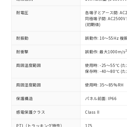
また、RoHS指
混在することから
既に当社にて対応
耐電圧
各端子とアース間: AC250
り割愛しておりま
同極端子間: AC2500V
(初期値)
耐振動
誤動作: 10～55Hz 複
耐衝撃
誤動作: 最大1000m/s
周囲温度範囲
使用時: -25～55℃
保存時: -40～80℃
周囲湿度範囲
使用時: 35～85%RH
保護構造
パネル前面: IP66
感電保護クラス
Class II
PTI（トラッキング特性）
175