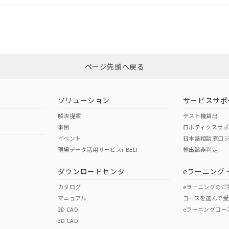
合状況については、「カスタマーサポートセンタ お客様相談室」または貴社
みください。
非含有証明書
※3
ページ先頭へ戻る
ダウンロードはこちら
ソリューション
サービスサポ
解決提案
テスト機貸出
事例
ロボティクスサ
イベント
日本語相談窓口
現場データ活用サービスi-BELT
輸出該非判定
I)
PBBs
PBDEs
DBP
ダウンロードセンタ
eラーニング
カタログ
eラーニングのご
マニュアル
コースを選んで受
O
O
O
2D CAD
eラーニングコー
3D CAD