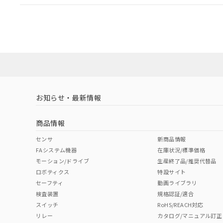
EU RoHS
注意事項・凡例
A30NL-MGA-TWA-P100-YCについての規格認証/適
業員または販売店にお問い合わせください。
ダウンロードデータをご利用いただく前に、以下を必ずお読
対応状況
対応予定月
※1
※2
ソフトウェアの使用条件
対応済み
お知らせ・最新情報
中国 RoHS
注意事項・凡例
商品情報
中国 RoHS表
※1 ※2
センサ
新商品情報
FAシステム機器
在庫状況/標準価格
Pb
Hg
Cd
Cr(V
モーション/ドライブ
生産終了品/推奨代替品
ロボティクス
特設サイト
セーフティ
動画ライブラリ
検査装置
規格認証/適合
X
O
O
O
スイッチ
RoHS/REACH対応
リレー
カタログ/マニュアル訂正