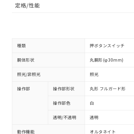
定格/性能
種類
押ボタンスイッチ
胴体形状
丸胴形(φ30mm)
照光/非照光
照光
操作部
操作部形状
丸形 フルガード形
操作部色
白
透明/不透明
透明
動作機能
オルタネイト