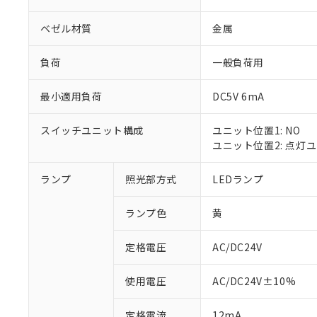
ベゼル材質
金属
負荷
一般負荷用
最小適用負荷
DC5V 6mA
スイッチユニット構成
ユニット位置1: NO
ユニット位置2: 点灯
ランプ
照光部方式
LEDランプ
※1 対応状況
ランプ色
黄
対応済み：EU
対応予定：EU R
対応予定なし：EU
定格電圧
AC/DC24V
調査・確認中：EU
ご利用条件
非該当品：ライセ
使用電圧
AC/DC24V±10%
※1 中国RoHS
仕入先様の事情に
があります。
以下の条件をお読
定格電流
12mA
「○」：最大均質