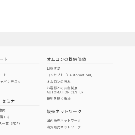
担当オムロン営
お問い合わせ
ート
オムロンの提供価値
目指す姿
ポート
コンセプト「i-Automation!」
ジャパンデスク
オムロンの強み
お客様との共創拠点
AUTOMATION CENTER
DIBP
BBP
DEHP
環境保護
技術を磨く現場
・セミナ
使用期限
案内
販売ネットワーク
講する
O
O
O
10
国内販売ネットワーク
ス一覧（PDF）
海外販売ネットワーク