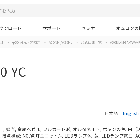
ウンロード
サポート
セミナ
オムロンの
示灯
>
φ30:照光・非照光
>
A30NN / A30NL
>
形式仕様一覧
>
A30NL-MGA-TWA-P
0-YC
日本語
English
 照光, 金属ベゼル, フルガード形, オルタネイト, ボタンの色: 白（透明）
接点構成: NO/点灯ユニット/-, LEDランプ色: 黄, LEDランプ電圧: AC