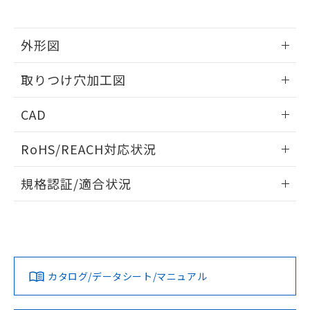
※当社の共同利用者とは、
"個人情報
51物質の非含有証明書（当社基準）
の共同利用に関して"
の「1.共同利
※本証明書は発行日時点で非含有を証明す
用者の範囲」に記載されている法人を
るもので、過去に遡って非含有を証明する
外形図
指します。
ものではありません。
情報更新：2026/05/21
また、RoHS指令のフタル酸エステル類４
取りつけ穴加工図
物質の対応では、対応完了までの期間は出
荷製品に未対応品が混在することから備考
情報更新：2026/05/21
CAD
欄に対応日を記載しておりました。
既に当社にて対応品への在庫切替を完了
ログイン/会員登録いただくと、CADデータをダウンロー
していることから、特段のことがない限
RoHS/REACH対応状況
ドすることができます。
り、2022年1月12日より割愛しておりま
す。
情報更新：2026/7/29
規格認証/適合状況
ログイン/会員登録
EU RoHS
注意事項・凡例
A30NL-MGA-TWA-G202-YDについての規格認証/適合状況に
ついては、「カスタマーサポートセンタ お客様相談室」また
は貴社担当オムロン営業員または販売店にお問い合わせくだ
対応状況
対応予定月
※1
※2
さい。
ダウンロードデータをご利用いただく前に、以下を必ずお読
みください。
カタログ/データシート/マニュアル
対応済み
ソフトウェアの使用条件
お問い合わせ