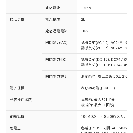
対応済み：EU RoHS指令（10物質）の
定格電流
12mA
非含有に対応した製品が提供可能な商品で
す。
接点定格
接点構成
2b
対応予定：EU RoHS指令（10物質）の非含
ご利用条件
有に対応した製品に切り替える予定のある
定格通電電流
10A
商品です。
対応予定なし：EU RoHS指令（10物質）の
開閉能力(AC)
抵抗負荷(AC-12): AC24V 10A/A
以下の条件をお読みいただき、同意のうえ
非含有に非対応の商品で、対応品を出す予
誘導負荷(AC-15): AC24V 10A/AC
ご利用ください。
定はありません。
調査・確認中：EU RoHS指令（10物質）の
開閉能力(DC)
抵抗負荷(DC-12): DC24V 8A/DC
本サービスは、当社制御機器事業取扱
※1 中国RoHS○×表
誘導負荷(DC-13): DC24V 4A/DC
非含有の対応状況を調査中または確認中の
商品の当社在庫状況および標準価格
商品です。
(税抜)を提供させていただくもので
開閉能力説明
測定条件: 周囲温度 20±2℃、
「○」：最大均質材料含有率が中国RoHSの
非該当品：ライセンス料など無形物で、有
す。
基準値以下であることを示します。
害物質有無と関係のない商品です。
当社制御機器事業取扱商品の中には、
端子仕様
ねじ締め端子 (M3.5)
「×」：最大均質材料含有率が中国RoHSの
仕入先様の事情により、非含有部品として
本サービスの対象外となる商品もある
基準値を超えていることを示します。
いたものが、含有品と判明した場合などや
当社は、これら貴社製品のうち、外国
ことをご了承ください。
許容操作頻度
電気的: 最大30回/分
「－」：未確認です。当社販売部門へお問
むを得ず変更することがあります。
為替および外国貿易法に定める商品
機械的: 最大60回/分
在庫状況および標準価格照会結果は、
い合わせください。
（以下｢規制貨物等」という）を輸出
記載している更新日時点での社内デー
*EU RoHS指令（10物質）：
または国外への提供する場合は、日本
絶縁抵抗
100MΩ以上 (DC500Vメガ、
記
タに基づき作成されるものであり、閲
説明
鉛(Pb) 1000ppm以下、 水銀(Hg) 1000ppm以下、 カド
*中国RoHS10物質の基準値 (GB/T26572)：
国政府の輸出許可(または役務取引許
号
覧された時点での実際の在庫および標
ミウム(Cd) 100ppm以下、
Pb(鉛) :1000ppm、 Hg(水銀) : 1000ppm、 Cd(カドミウ
耐電圧
各端子とアース間: AC2500V 50/
可)を取得するなどの必要な手続きを
六価クロム(Cr(Ⅵ)) 1000ppm以下、ポリ臭化ビフェニル
ム) : 100ppm、
準価格とは異なる場合があることをご