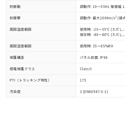
○
一定数以上の在庫あり
ニル類) : 1000ppm、 PBDEs(ポリ臭化ジフェニルエーテ
当社は規制貨物を破棄する場合は、完
ル) (DEHP)(別名：DOP) 1000ppm以下、フタル酸ブチ
正式な納期状況および標準価格はお客
ル類) : 1000ppm、
耐振動
誤動作: 10～55Hz 複振幅 1.
ルベンジル（BBP） 1000ppm以下、フタル酸ジブチル
全に破砕するなど、違法に輸出されな
DBP(フタル酸ジブチル) : 1000ppm、 DIBP(フタル酸ジ
様のお取引先、またはお客様担当のオ
（DBP） 1000ppm以下、フタル酸ジイソブチル
イソブチル) : 1000ppm、 BBP(フタル酸ブチルベンジ
△
一定数には満たないが在庫あり
いよう必要な手段を講じます。
ムロン制御機器販売店・当社販売員に
(DIBP) 1000ppm以下
2
耐衝撃
ル) : 1000ppm、
誤動作: 最大1000m/s
(接点開
当社は貴社製品を、核兵器、ミサイ
但し、RoHS指令で産業用監視および制御機器に対する
DEHP(フタル酸ビス(2-エチルヘキシル)) : 1000ppm
ご相談ください。
適用除外項目は除く。
ル、化学兵器、生物兵器またはその他
－
在庫なし(最新の在庫状況につ
オムロン制御機器販売店や当社販売拠
周囲温度範囲
使用時: -25～55℃ (ただし
フタル酸エステル類の４物質については閾値を超える意
武器並びにこれらの製造装置等に一切
いては、お客様のお取引先、ま
図的な使用がないことを確認しています。
保存時: -40～80℃ (ただし
点は「
販売ネットワーク
」をご確認
※2 環境保護使用期限
使用いたしません。
たはお客様担当のオムロン制御
ください。
当社は、貴社製品を第三者に販売する
周囲湿度範囲
使用時: 35～85%RH
機器販売店・当社販売員にご確
在庫状況および標準価格結果を当社の
※2 対応予定月
「ｅ」：有害物質（10物質）のすべてが基
場合は、上記1、2および3の内容を当
認ください)
事前の承諾なく第三者に漏洩または開
準値以下であることを示します。
保護構造
パネル前面: IP66
該第三者に通知します。また当社は、
示しないようお願いします。
部品在庫の切り替え状況などにより、予定
「10」：通常の使用状況下において有害物
販売先および販売に係わる関係者が違
マイパーツ機能（部品リスト作成サー
空
受注生産機種、また在庫状況の
感電保護クラス
Class II
月が前後することがあります。
質が外部に漏えいし、環境に深刻な影響を
法に輸出するおそれがある場合は、取
ビス）をご利用いただくには、I-Web
白
情報を公開していない機種
及ぼさない年数を意味します。
り引きをいたしません。
メンバーズにご登録されている必要が
PTI（トラッキング特性）
175
「－」：未確認です。当社販売部門へお問
あります。
い合わせください。
お客様が当ウェブサイト上で当社にご
汚染度
3 (EN60947-5-1)
※3 非含有証明書ダウンロード
登録された部品リストについて、当社
および当社の共同利用者が、当社の製
下記の非含有証明書をダウンロードするこ
品・サービスに関するお客様との取
とができます。
合意する
キャンセル
引・商談に必要な範囲で利用すること
をご了承ください。
EU RoHS指令（10物質）の非含有証明書
※当社の共同利用者とは、
"個人情報