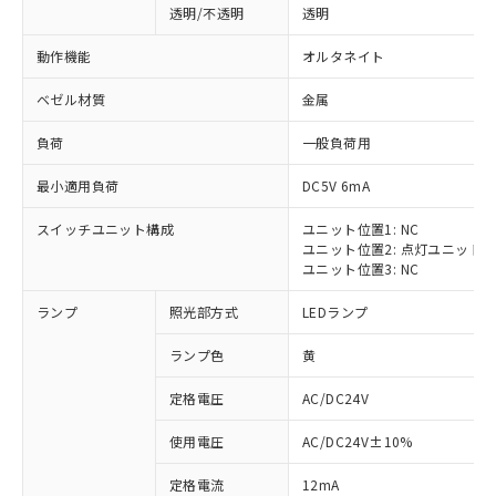
透明/不透明
透明
動作機能
オルタネイト
ベゼル材質
金属
負荷
一般負荷用
最小適用負荷
DC5V 6mA
スイッチユニット構成
ユニット位置1: NC
ユニット位置2: 点灯ユニット
ユニット位置3: NC
ランプ
照光部方式
LEDランプ
ランプ色
黄
定格電圧
AC/DC24V
※1 対応状況
使用電圧
AC/DC24V±10%
定格電流
12mA
対応済み：EU RoHS指令（10物質）の