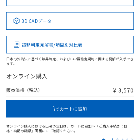
中国 RoHS表
※1 ※2
3D CADデータ
Pb
Hg
Cd
Cr(VI)
該非判定見解書/項目別対比表
X
O
O
O
日本の外為法に基づく該非判定、およびEAR再輸出規制に関する見解が入手でき
ます。
"対応済み"や非含有の記載がされた商品であっても、流通
在庫等で未対応品が混在する可能性があります。
オンライン購入
非含有品が必要な際は、弊社営業部門もしくは販売店へお
問い合わせください。
¥ 3,570
販売価格（税込）
この製品のRoHS/REACH対応状況ページへ
カートに追加
オンライン購入における出荷予定日は、カートに追加～「ご購入手続き：価
格・納期の確認」画面にてご確認ください。