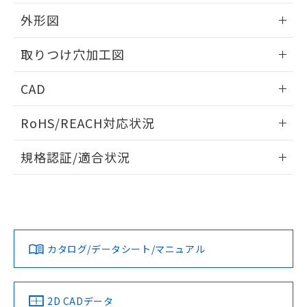
51物質の非含有証明書（当社基準）
の共同利用に関して"
の「1.共同利
※本証明書は発行日時点で非含有を証明す
外形図
用者の範囲」に記載されている法人を
るもので、過去に遡って非含有を証明する
指します。
ものではありません。
情報更新：2026/05/21
取りつけ穴加工図
また、RoHS指令のフタル酸エステル類４
物質の対応では、対応完了までの期間は出
情報更新：2026/05/21
CAD
荷製品に未対応品が混在することから備考
欄に対応日を記載しておりました。
ログイン/会員登録いただくと、CADデータをダウンロー
既に当社にて対応品への在庫切替を完了
RoHS/REACH対応状況
ドすることができます。
していることから、特段のことがない限
り、2022年1月12日より割愛しておりま
情報更新：2026/7/29
規格認証/適合状況
す。
ログイン/会員登録
EU RoHS
注意事項・凡例
A30NL-MGA-TWA-G202-YCについての規格認証/適合状況に
ついては、「カスタマーサポートセンタ お客様相談室」また
は貴社担当オムロン営業員または販売店にお問い合わせくだ
対応状況
対応予定月
※1
※2
さい。
ダウンロードデータをご利用いただく前に、以下を必ずお読
みください。
カタログ/データシート/マニュアル
対応済み
ソフトウェアの使用条件
お問い合わせ
中国 RoHS
注意事項・凡例
2D CADデータ