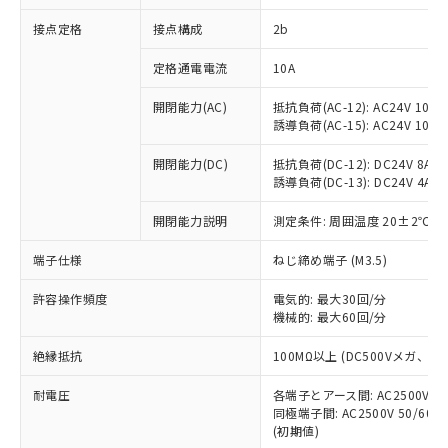
非含有に対応した製品が提供可能な商品で
接点定格
接点構成
2b
す。
対応予定：EU RoHS指令（10物質）の非含
ご利用条件
定格通電電流
10A
有に対応した製品に切り替える予定のある
商品です。
開閉能力(AC)
抵抗負荷(AC-12): AC24V 10A/A
対応予定なし：EU RoHS指令（10物質）の
誘導負荷(AC-15): AC24V 10A/AC
以下の条件をお読みいただき、同意のうえ
非含有に非対応の商品で、対応品を出す予
ご利用ください。
定はありません。
開閉能力(DC)
抵抗負荷(DC-12): DC24V 8A/DC
調査・確認中：EU RoHS指令（10物質）の
誘導負荷(DC-13): DC24V 4A/DC
本サービスは、当社制御機器事業取扱
※1 中国RoHS○×表
非含有の対応状況を調査中または確認中の
商品の当社在庫状況および標準価格
開閉能力説明
測定条件: 周囲温度 20±2℃、
商品です。
(税抜)を提供させていただくもので
「○」：最大均質材料含有率が中国RoHSの
非該当品：ライセンス料など無形物で、有
す。
端子仕様
ねじ締め端子 (M3.5)
基準値以下であることを示します。
害物質有無と関係のない商品です。
当社制御機器事業取扱商品の中には、
「×」：最大均質材料含有率が中国RoHSの
仕入先様の事情により、非含有部品として
本サービスの対象外となる商品もある
許容操作頻度
電気的: 最大30回/分
基準値を超えていることを示します。
いたものが、含有品と判明した場合などや
当社は、これら貴社製品のうち、外国
ことをご了承ください。
機械的: 最大60回/分
「－」：未確認です。当社販売部門へお問
むを得ず変更することがあります。
為替および外国貿易法に定める商品
在庫状況および標準価格照会結果は、
い合わせください。
（以下｢規制貨物等」という）を輸出
絶縁抵抗
100MΩ以上 (DC500Vメガ、
記載している更新日時点での社内デー
*EU RoHS指令（10物質）：
または国外への提供する場合は、日本
記
タに基づき作成されるものであり、閲
説明
鉛(Pb) 1000ppm以下、 水銀(Hg) 1000ppm以下、 カド
*中国RoHS10物質の基準値 (GB/T26572)：
国政府の輸出許可(または役務取引許
耐電圧
各端子とアース間: AC2500V 50/
号
覧された時点での実際の在庫および標
ミウム(Cd) 100ppm以下、
Pb(鉛) :1000ppm、 Hg(水銀) : 1000ppm、 Cd(カドミウ
同極端子間: AC2500V 50/60
可)を取得するなどの必要な手続きを
六価クロム(Cr(Ⅵ)) 1000ppm以下、ポリ臭化ビフェニル
ム) : 100ppm、
準価格とは異なる場合があることをご
類(PBB) 1000ppm以下、ポリ臭化ジフェニルエーテル類
(初期値)
Cr(Ⅵ)(六価クロム) : 1000ppm、 PBBs(ポリ臭化ビフェ
とります。
了承ください。
(PBDE) 1000ppm以下、フタル酸ビス(2-エチルヘキシ