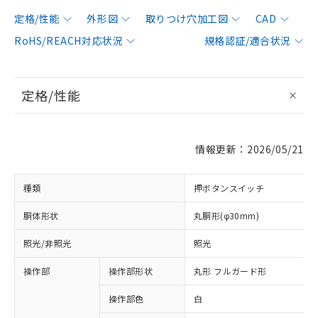
定格/性能
外形図
取りつけ穴加工図
CAD
RoHS/REACH対応状況
規格認証/適合状況
定格/性能
情報更新：2026/05/21
種類
押ボタンスイッチ
胴体形状
丸胴形(φ30mm)
照光/非照光
照光
操作部
操作部形状
丸形 フルガード形
操作部色
白