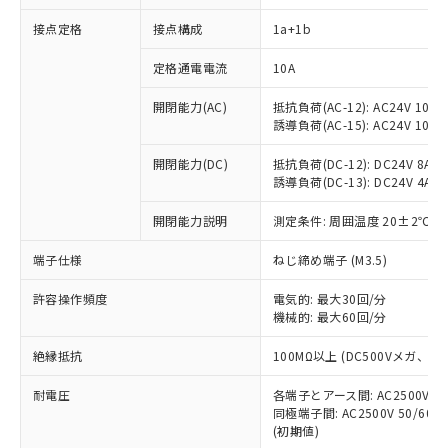
接点定格
接点構成
1a+1b
※1 対応状況
定格通電電流
10A
対応済み：EU RoHS指令（10物質）の
開閉能力(AC)
抵抗負荷(AC-12): AC24V 10A/A
非含有に対応した製品が提供可能な商品で
誘導負荷(AC-15): AC24V 10A/AC
す。
対応予定：EU RoHS指令（10物質）の非含
開閉能力(DC)
抵抗負荷(DC-12): DC24V 8A/DC
ご利用条件
有に対応した製品に切り替える予定のある
誘導負荷(DC-13): DC24V 4A/DC
商品です。
対応予定なし：EU RoHS指令（10物質）の
開閉能力説明
測定条件: 周囲温度 20±2℃、
以下の条件をお読みいただき、同意のうえ
非含有に非対応の商品で、対応品を出す予
ご利用ください。
端子仕様
ねじ締め端子 (M3.5)
定はありません。
調査・確認中：EU RoHS指令（10物質）の
本サービスは、当社制御機器事業取扱
※1 中国RoHS○×表
許容操作頻度
電気的: 最大30回/分
非含有の対応状況を調査中または確認中の
商品の当社在庫状況および標準価格
機械的: 最大60回/分
商品です。
(税抜)を提供させていただくもので
「○」：最大均質材料含有率が中国RoHSの
非該当品：ライセンス料など無形物で、有
す。
絶縁抵抗
100MΩ以上 (DC500Vメガ、
基準値以下であることを示します。
害物質有無と関係のない商品です。
当社制御機器事業取扱商品の中には、
「×」：最大均質材料含有率が中国RoHSの
仕入先様の事情により、非含有部品として
耐電圧
各端子とアース間: AC2500V 50/
本サービスの対象外となる商品もある
基準値を超えていることを示します。
いたものが、含有品と判明した場合などや
当社は、これら貴社製品のうち、外国
同極端子間: AC2500V 50/60
ことをご了承ください。
「－」：未確認です。当社販売部門へお問
むを得ず変更することがあります。
(初期値)
為替および外国貿易法に定める商品
在庫状況および標準価格照会結果は、
い合わせください。