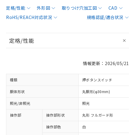
定格/性能
外形図
取りつけ穴加工図
CAD
RoHS/REACH対応状況
規格認証/適合状況
定格/性能
情報更新：2026/05/21
種類
押ボタンスイッチ
胴体形状
丸胴形(φ30mm)
照光/非照光
照光
操作部
操作部形状
丸形 フルガード形
操作部色
白