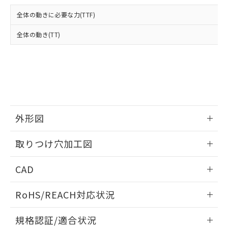
および当社の共同利用者が、当社の製
下記の非含有証明書をダウンロードするこ
品・サービスに関するお客様との取
全体の動きに必要な力(TTF)
とができます。
合意する
キャンセル
引・商談に必要な範囲で利用すること
をご了承ください。
全体の動き(TT)
EU RoHS指令（10物質）の非含有証明書
※当社の共同利用者とは、
"個人情報
51物質の非含有証明書（当社基準）
の共同利用に関して"
の「1.共同利
※本証明書は発行日時点で非含有を証明す
用者の範囲」に記載されている法人を
るもので、過去に遡って非含有を証明する
指します。
ものではありません。
また、RoHS指令のフタル酸エステル類４
物質の対応では、対応完了までの期間は出
荷製品に未対応品が混在することから備考
外形図
欄に対応日を記載しておりました。
情報更新：2026/05/21
既に当社にて対応品への在庫切替を完了
取りつけ穴加工図
していることから、特段のことがない限
り、2022年1月12日より割愛しておりま
情報更新：2026/05/21
CAD
す。
ログイン/会員登録いただくと、CADデータをダウンロー
RoHS/REACH対応状況
ドすることができます。
情報更新：2026/7/29
規格認証/適合状況