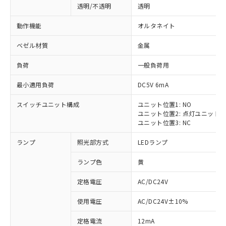
透明/不透明
透明
動作機能
オルタネイト
ベゼル材質
金属
負荷
一般負荷用
最小適用負荷
DC5V 6mA
スイッチユニット構成
ユニット位置1: NO
ユニット位置2: 点灯ユニット
ユニット位置3: NC
ランプ
照光部方式
LEDランプ
ランプ色
黄
定格電圧
AC/DC24V
使用電圧
AC/DC24V±10%
定格電流
12mA