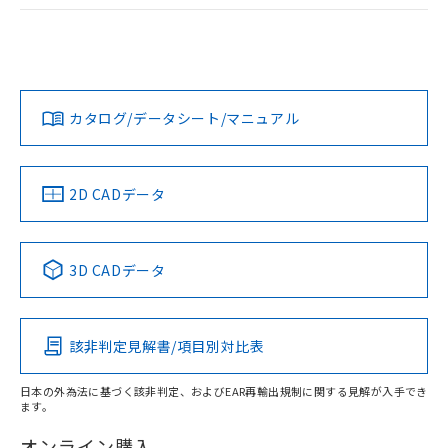
ログイン/会員登録
EU RoHS
注意事項・凡例
A30NL-MGA-TWA-G102-YCについての規格認証/適合状況に
ついては、「カスタマーサポートセンタ お客様相談室」また
は貴社担当オムロン営業員または販売店にお問い合わせくだ
対応状況
対応予定月
※1
※2
さい。
ダウンロードデータをご利用いただく前に、以下を必ずお読
みください。
カタログ/データシート/マニュアル
対応済み
ソフトウェアの使用条件
お問い合わせ
中国 RoHS
注意事項・凡例
2D CADデータ
中国 RoHS表
※1 ※2
3D CADデータ
Pb
Hg
Cd
Cr(VI)
該非判定見解書/項目別対比表
X
O
O
O
日本の外為法に基づく該非判定、およびEAR再輸出規制に関する見解が入手でき
ます。
"対応済み"や非含有の記載がされた商品であっても、流通
在庫等で未対応品が混在する可能性があります。
オンライン購入