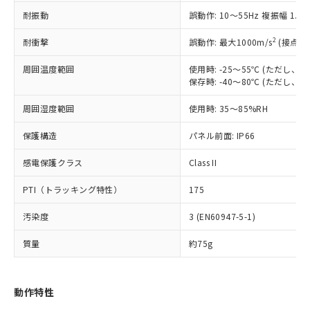
（以下｢規制貨物等」という）を輸出
記載している更新日時点での社内デー
耐振動
誤動作: 10～55Hz 複振幅 1.
*EU RoHS指令（10物質）：
または国外への提供する場合は、日本
記
タに基づき作成されるものであり、閲
説明
鉛(Pb) 1000ppm以下、 水銀(Hg) 1000ppm以下、 カド
*中国RoHS10物質の基準値 (GB/T26572)：
国政府の輸出許可(または役務取引許
号
覧された時点での実際の在庫および標
ミウム(Cd) 100ppm以下、
Pb(鉛) :1000ppm、 Hg(水銀) : 1000ppm、 Cd(カドミウ
2
耐衝撃
誤動作: 最大1000m/s
(接点開
可)を取得するなどの必要な手続きを
六価クロム(Cr(Ⅵ)) 1000ppm以下、ポリ臭化ビフェニル
ム) : 100ppm、
準価格とは異なる場合があることをご
類(PBB) 1000ppm以下、ポリ臭化ジフェニルエーテル類
Cr(Ⅵ)(六価クロム) : 1000ppm、 PBBs(ポリ臭化ビフェ
とります。
了承ください。
(PBDE) 1000ppm以下、フタル酸ビス(2-エチルヘキシ
周囲温度範囲
使用時: -25～55℃ (ただし
○
一定数以上の在庫あり
ニル類) : 1000ppm、 PBDEs(ポリ臭化ジフェニルエーテ
当社は規制貨物を破棄する場合は、完
ル) (DEHP)(別名：DOP) 1000ppm以下、フタル酸ブチ
正式な納期状況および標準価格はお客
ル類) : 1000ppm、
保存時: -40～80℃ (ただし
ルベンジル（BBP） 1000ppm以下、フタル酸ジブチル
全に破砕するなど、違法に輸出されな
DBP(フタル酸ジブチル) : 1000ppm、 DIBP(フタル酸ジ
様のお取引先、またはお客様担当のオ
（DBP） 1000ppm以下、フタル酸ジイソブチル
イソブチル) : 1000ppm、 BBP(フタル酸ブチルベンジ
△
一定数には満たないが在庫あり
いよう必要な手段を講じます。
周囲湿度範囲
使用時: 35～85%RH
ムロン制御機器販売店・当社販売員に
(DIBP) 1000ppm以下
ル) : 1000ppm、
当社は貴社製品を、核兵器、ミサイ
但し、RoHS指令で産業用監視および制御機器に対する
DEHP(フタル酸ビス(2-エチルヘキシル)) : 1000ppm
ご相談ください。
適用除外項目は除く。
ル、化学兵器、生物兵器またはその他
保護構造
パネル前面: IP66
－
在庫なし(最新の在庫状況につ
オムロン制御機器販売店や当社販売拠
フタル酸エステル類の４物質については閾値を超える意
武器並びにこれらの製造装置等に一切
いては、お客様のお取引先、ま
図的な使用がないことを確認しています。
点は「
販売ネットワーク
」をご確認
※2 環境保護使用期限
感電保護クラス
Class II
使用いたしません。
たはお客様担当のオムロン制御
ください。
当社は、貴社製品を第三者に販売する
機器販売店・当社販売員にご確
在庫状況および標準価格結果を当社の
PTI（トラッキング特性）
175
※2 対応予定月
「ｅ」：有害物質（10物質）のすべてが基
場合は、上記1、2および3の内容を当
認ください)
事前の承諾なく第三者に漏洩または開
準値以下であることを示します。
該第三者に通知します。また当社は、
示しないようお願いします。
汚染度
3 (EN60947-5-1)
部品在庫の切り替え状況などにより、予定
「10」：通常の使用状況下において有害物
販売先および販売に係わる関係者が違
マイパーツ機能（部品リスト作成サー
空
受注生産機種、また在庫状況の
月が前後することがあります。
質が外部に漏えいし、環境に深刻な影響を
法に輸出するおそれがある場合は、取
ビス）をご利用いただくには、I-Web
白
情報を公開していない機種
質量
約75g
及ぼさない年数を意味します。
り引きをいたしません。
メンバーズにご登録されている必要が
「－」：未確認です。当社販売部門へお問
あります。
い合わせください。
お客様が当ウェブサイト上で当社にご
動作特性
※3 非含有証明書ダウンロード
登録された部品リストについて、当社