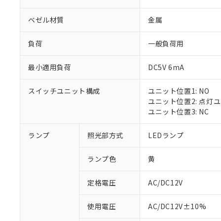
ベゼル材質
金属
負荷
一般負荷用
最小適用負荷
DC5V 6mA
スイッチユニット構成
ユニット位置1: NO
ユニット位置2: 点灯
ユニット位置3: NC
ランプ
照光部方式
LEDランプ
ランプ色
黄
定格電圧
AC/DC12V
※1 対応状況
使用電圧
AC/DC12V±10%
対応済み：EU