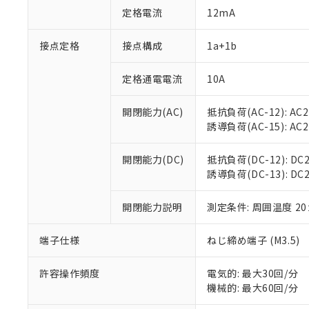
対応予定：EU R
定格電流
12mA
対応予定なし：EU
調査・確認中：EU
ご利用条件
接点定格
接点構成
1a+1b
非該当品：ライセ
※1 中国RoHS
仕入先様の事情に
があります。
定格通電電流
10A
以下の条件をお読
「○」：最大均質
「×」：最大均質
本サービスは
当社は、これ
*EU RoHS指令（10物
開閉能力(AC)
抵抗負荷(AC-12): AC24
「－」：未確認で
鉛(Pb) 1000ppm以下、
くものです。
う）を輸出ま
誘導負荷(AC-15): AC24V
記
説明
六価クロム(Cr(Ⅵ)) 1
当社制御機器
などの必要な
フタル酸ビス(2-エチルヘ
号
*中国RoHS10物質の基準値 
ル（DBP） 1000ppm
在庫状況およ
当社は規制貨
Pb(鉛) :1000ppm、 Hg
但し、RoHS指令で産
開閉能力(DC)
抵抗負荷(DC-12): DC24
のであり、閲
ます。
Cr(Ⅵ)(六価クロム) : 
フタル酸エステル類の４
誘導負荷(DC-13): DC24
○
一定数以
DBP(フタル酸ジブチル) :
い。
当社は貴社製
DEHP(フタル酸ビス(2-エ
正式な納期状
置等に一切使
当社販売員に
※2 対応予定月
開閉能力説明
測定条件: 周囲温度 2
△
一定数に
当社は、貴社
オムロン制御
また当社は、
※2 環境保護使
在庫状況およ
部品在庫の切り替
たしません。
端子仕様
ねじ締め端子 (M3.5)
－
在庫なし
す。
「ｅ」：有害物質
機器販売
マイパーツ機
「10」：通常の
許容操作頻度
電気的: 最大30回/分
ている必要が
味します。
機械的: 最大60回/分
空
受注生産
お客様が当ウ
※3 非含有証明
「－」：未確認で
白
が、当社の製