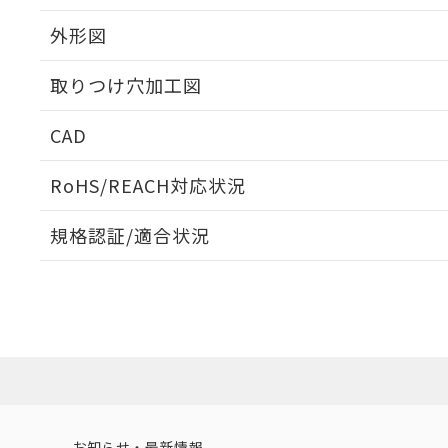
外形図
取りつけ穴加工図
CAD
ログイン/会員登録いただくと、CADデータをダウンロ
RoHS/REACH対応状況
規格認証/適合状況
EU RoHS
注意事項・凡例
A30NL-MGA-TWA-G102-YBについての規格認証/適
業員または販売店にお問い合わせください。
ダウンロードデータをご利用いただく前に、以下を必ずお読
対応状況
対応予定月
※1
※2
ソフトウェアの使用条件
対応済み
お知らせ・最新情報