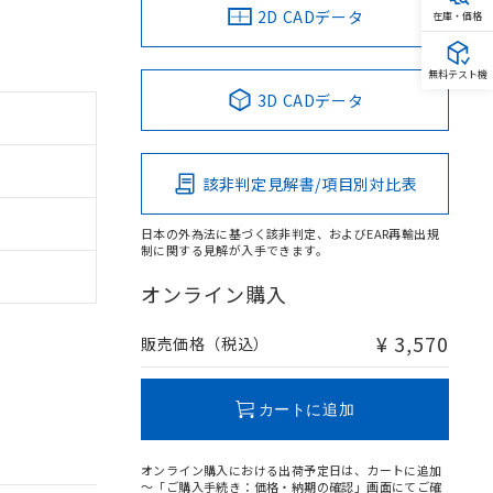
2D CADデータ
在庫・価格
無料テスト機
3D CADデータ
該非判定見解書/項目別対比表
日本の外為法に基づく該非判定、およびEAR再輸出規
制に関する見解が入手できます。
オンライン購入
¥ 3,570
販売価格（税込）
カートに追加
オンライン購入における出荷予定日は、カートに追加
～「ご購入手続き：価格・納期の確認」画面にてご確