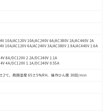
oHS指令（10物質）の非含有に対応した製品に切り替える予定のある
 RoHS指令（10物質）の非含有に非対応の商品で、対応品を出す予
 RoHS指令（10物質）の非含有の対応状況を調査中または確認中の
ンス料など無形物で、有害物質有無と関係のない商品です。
○×表
より、非含有部品としていたものが、含有品と判明した場合などやむ
みいただき、同意のうえご利用ください。
材料含有率が中国RoHSの基準値以下であることを示します。
材料含有率が中国RoHSの基準値を超えていることを示します。
、当社制御機器事業取扱商品の当社在庫状況および標準価格(税抜)
ら貴社製品のうち、外国為替および外国貿易法に定める商品（以下｢
質）：
V 10A/AC120V 10A/AC240V 6A/AC380V 2A/AC440V 2A
す。当社販売部門へお問い合わせください。
 水銀(Hg) 1000ppm以下、 カドミウム(Cd) 100ppm以下、
たは国外への提供する場合は、日本国政府の輸出許可(または役務取
 10A/AC120V 6A/AC240V 3A/AC380V 1.9A/AC440V 1.6A
000ppm以下、ポリ臭化ビフェニル類(PBB) 1000ppm以下、ポリ臭化ジフェニルエーテル類(P
事業取扱商品の中には、本サービスの対象外となる商品もあること
手続きをとります。
キシル) (DEHP)(別名：DOP) 1000ppm以下、フタル酸ブチルベンジル（BBP） 100
(GB/T26572)：
以下、フタル酸ジイソブチル (DIBP) 1000ppm以下
び標準価格照会結果は、記載している更新日時点での社内データに
物を破棄する場合は、完全に破砕するなど、違法に輸出されないよ
(水銀) : 1000ppm、 Cd(カドミウム) : 100ppm、
業用監視および制御機器に対する適用除外項目は除く。
V 8A/DC120V 2.2A/DC240V 1.1A
覧された時点での実際の在庫および標準価格とは異なる場合がある
1000ppm、 PBBs(ポリ臭化ビフェニル類) : 1000ppm、 PBDEs(ポリ臭化ジフェニルエーテル類
物質については閾値を超える意図的な使用がないことを確認しています。
V 4A/DC120V 1.1A/DC240V 0.55A
上の在庫あり
 1000ppm、 DIBP(フタル酸ジイソブチル) : 1000ppm、 BBP(フタル酸ブチルベンジル) :
品を、核兵器、ミサイル、化学兵器、生物兵器またはその他武器並
チルヘキシル)) : 1000ppm
況および標準価格はお客様のお取引先、またはお客様担当のオムロ
用いたしません。
ご相談ください。
0±2℃、周囲湿度 65±5%RH、操作ひん度 30回/min
は満たないが在庫あり
製品を第三者に販売する場合は、上記1、2および3の内容を当該第
機器販売店や当社販売拠点は「
販売ネットワーク
」をご確認くだ
販売先および販売に係わる関係者が違法に輸出するおそれがある場
用期限
び標準価格結果を当社の事前の承諾なく第三者に漏洩または開示し
え状況などにより、予定月が前後することがあります。
(最新の在庫状況については、お客様のお取引先、またはお客様担当
（10物質）のすべてが基準値以下であることを示します。
店・当社販売員にご確認ください)
能（部品リスト作成サービス）をご利用いただくには、I-Webメン
使用状況下において有害物質が外部に漏えいし、環境に深刻な影響を
あります。
機種、また在庫状況の情報を公開していない機種
ェブサイト上で当社にご登録された部品リストについて、当社およ
書ダウンロード
す。当社販売部門へお問い合わせください。
品・サービスに関するお客様との取引・商談に必要な範囲で利用す