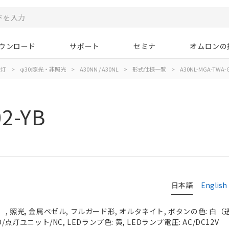
ウンロード
サポート
セミナ
オムロンの
示灯
>
φ30:照光・非照光
>
A30NN / A30NL
>
形式仕様一覧
>
A30NL-MGA-TWA-G
2-YB
日本語
English
 照光, 金属ベゼル, フルガード形, オルタネイト, ボタンの色: 白（透明）
/点灯ユニット/NC, LEDランプ色: 黄, LEDランプ電圧: AC/DC12V