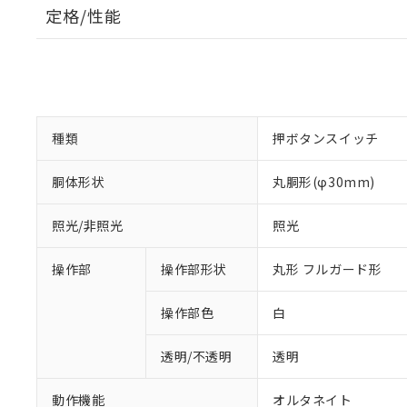
定格/性能
種類
押ボタンスイッチ
胴体形状
丸胴形(φ30mm)
照光/非照光
照光
操作部
操作部形状
丸形 フルガード形
操作部色
白
透明/不透明
透明
動作機能
オルタネイト