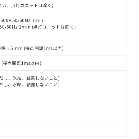
合意する
キャンセル
00Vメガ、点灯ユニットは除く)
書をダウンロードすることができます。
利用者とは、
"個人情報の共同利用に関して"
の「1.共同利用者の
します。
10物質）の非含有証明書
0V 50/60Hz 1min
明書（当社基準）
 50/60Hz 1min (点灯ユニットは除く)
日時点で非含有を証明するもので、過去に遡って非含有を証明するも
令のフタル酸エステル類４物質の対応では、対応完了までの期間は出
備考欄に対応日を記載しておりました。
振幅 1.5mm (接点開離1ms以内)
品への在庫切替を完了していることから、特段のことがない限り、20
す。
2
(接点開離1ms以内)
 (ただし、氷結、結露しないこと)
 (ただし、氷結、結露しないこと)