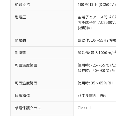
絶縁抵抗
100MΩ以上 (DC5
さい。
下記の非含有証明
※当社の共同
いる法人を指
EU RoHS指令（
耐電圧
各端子とアース間: AC250
51物質の非含有証
同極端子間: AC2500V
※本証明書は発行
(初期値)
また、RoHS指
混在することから
耐振動
誤動作: 10～55Hz 複
既に当社にて対応
り割愛しておりま
耐衝撃
誤動作: 最大1000m/s
周囲温度範囲
使用時: -25～55℃
保存時: -40～80℃
周囲湿度範囲
使用時: 35～85%RH
保護構造
パネル前面: IP66
感電保護クラス
Class II