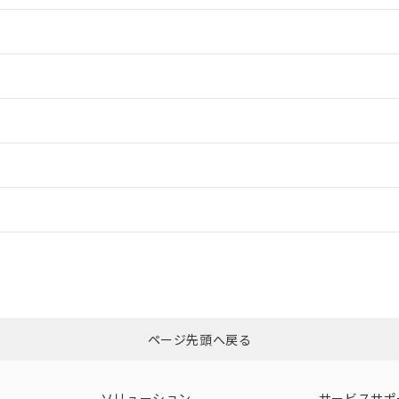
情報更新：2
情報更新：2
ードすることができます。
情報更新：
ログイン/会員登録
合状況については、「カスタマーサポートセンタ お客様相談室」または貴社
みください。
非含有証明書
※3
ページ先頭へ戻る
ダウンロードはこちら
ソリューション
サービスサポ