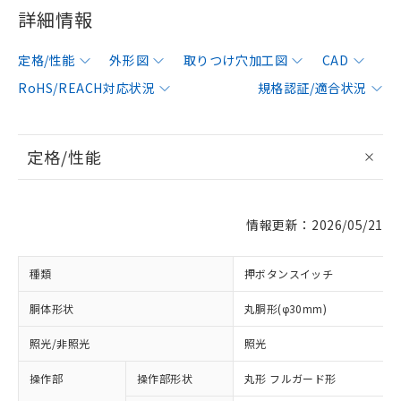
詳細情報
定格/性能
外形図
取りつけ穴加工図
CAD
RoHS/REACH対応状況
規格認証/適合状況
定格/性能
情報更新：2026/05/21
種類
押ボタンスイッチ
胴体形状
丸胴形(φ30mm)
照光/非照光
照光
操作部
操作部形状
丸形 フルガード形