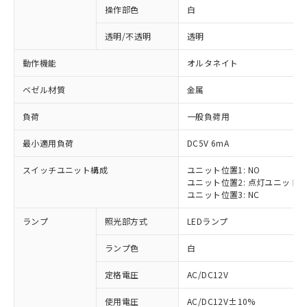
操作部色
白
透明/不透明
透明
動作機能
オルタネイト
ベゼル材質
金属
負荷
一般負荷用
最小適用負荷
DC5V 6mA
スイッチユニット構成
ユニット位置1: NO
ユニット位置2: 点灯ユニット
ユニット位置3: NC
ランプ
照光部方式
LEDランプ
ランプ色
白
定格電圧
AC/DC12V
使用電圧
AC/DC12V±10%