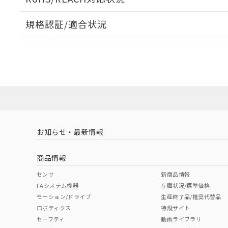
規格認証/適合状況
EU RoHS
注意事項・凡例
A30NL-MGA-TWA-G101-WDについての規格認証/
営業員または販売店にお問い合わせください。
ダウンロードデータをご利用いただく前に、以下を必ずお読
対応状況
対応予定月
※1
※2
ソフトウェアの使用条件
対応済み
お知らせ・最新情報
中国 RoHS
注意事項・凡例
商品情報
中国 RoHS表
※1 ※2
センサ
新商品情報
FAシステム機器
在庫状況/標準価格
Pb
Hg
Cd
Cr(V
モーション/ドライブ
生産終了品/推奨代替品
ロボティクス
特設サイト
セーフティ
動画ライブラリ