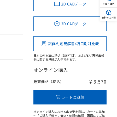
2D CADデータ
在庫・価格
無料テスト機
3D CADデータ
該非判定見解書/項目別対比表
日本の外為法に基づく該非判定、およびEAR再輸出規
制に関する見解が入手できます。
オンライン購入
¥ 3,570
販売価格（税込）
カートに追加
オンライン購入における出荷予定日は、カートに追加
～「ご購入手続き：価格・納期の確認」画面にてご確