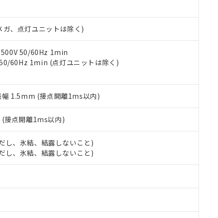
日時点で非含有を証明するもので、過去に遡って非含有を証明するも
令のフタル酸エステル類４物質の対応では、対応完了までの期間は出
備考欄に対応日を記載しておりました。
00Vメガ、点灯ユニットは除く)
品への在庫切替を完了していることから、特段のことがない限り、20
す。
0V 50/60Hz 1min
 50/60Hz 1min (点灯ユニットは除く)
振幅 1.5mm (接点開離1ms以内)
2
(接点開離1ms以内)
 (ただし、氷結、結露しないこと)
 (ただし、氷結、結露しないこと)