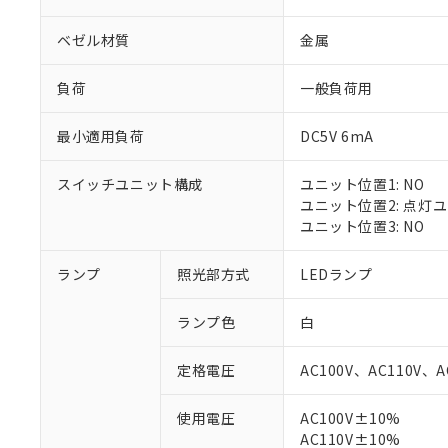
ベゼル材質
金属
負荷
一般負荷用
最小適用負荷
DC5V 6mA
スイッチユニット構成
ユニット位置1: NO
ユニット位置2: 点灯
ユニット位置3: NO
ランプ
照光部方式
LEDランプ
※1 対応状況
ランプ色
白
対応済み：EU
対応予定：EU R
定格電圧
AC100V、AC110V、A
対応予定なし：EU
調査・確認中：EU
ご利用条件
使用電圧
AC100V±10%
非該当品：ライセ
※1 中国RoHS
AC110V±10%
仕入先様の事情に