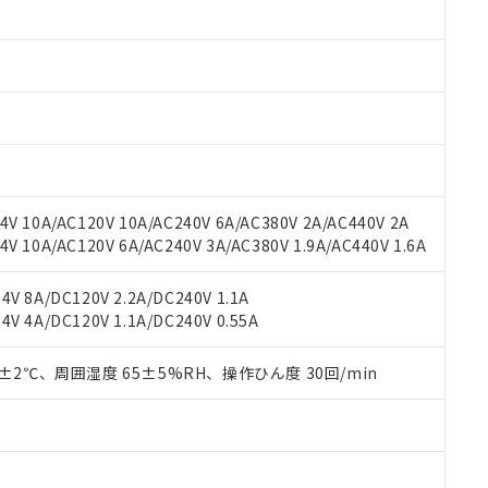
みいただき、同意のうえご利用ください。
材料含有率が中国RoHSの基準値以下であることを示します。
材料含有率が中国RoHSの基準値を超えていることを示します。
、当社制御機器事業取扱商品の当社在庫状況および標準価格(税抜)
ら貴社製品のうち、外国為替および外国貿易法に定める商品（以下｢
質）：
す。当社販売部門へお問い合わせください。
 水銀(Hg) 1000ppm以下、 カドミウム(Cd) 100ppm以下、
たは国外への提供する場合は、日本国政府の輸出許可(または役務取
000ppm以下、ポリ臭化ビフェニル類(PBB) 1000ppm以下、ポリ臭化ジフェニルエーテル類(P
事業取扱商品の中には、本サービスの対象外となる商品もあること
手続きをとります。
キシル) (DEHP)(別名：DOP) 1000ppm以下、フタル酸ブチルベンジル（BBP） 100
(GB/T26572)：
以下、フタル酸ジイソブチル (DIBP) 1000ppm以下
び標準価格照会結果は、記載している更新日時点での社内データに
物を破棄する場合は、完全に破砕するなど、違法に輸出されないよ
(水銀) : 1000ppm、 Cd(カドミウム) : 100ppm、
業用監視および制御機器に対する適用除外項目は除く。
覧された時点での実際の在庫および標準価格とは異なる場合がある
1000ppm、 PBBs(ポリ臭化ビフェニル類) : 1000ppm、 PBDEs(ポリ臭化ジフェニルエーテル類
物質については閾値を超える意図的な使用がないことを確認しています。
上の在庫あり
 1000ppm、 DIBP(フタル酸ジイソブチル) : 1000ppm、 BBP(フタル酸ブチルベンジル) :
品を、核兵器、ミサイル、化学兵器、生物兵器またはその他武器並
チルヘキシル)) : 1000ppm
況および標準価格はお客様のお取引先、またはお客様担当のオムロ
用いたしません。
V 10A/AC120V 10A/AC240V 6A/AC380V 2A/AC440V 2A
ご相談ください。
は満たないが在庫あり
製品を第三者に販売する場合は、上記1、2および3の内容を当該第
 10A/AC120V 6A/AC240V 3A/AC380V 1.9A/AC440V 1.6A
機器販売店や当社販売拠点は「
販売ネットワーク
」をご確認くだ
販売先および販売に係わる関係者が違法に輸出するおそれがある場
用期限
び標準価格結果を当社の事前の承諾なく第三者に漏洩または開示し
え状況などにより、予定月が前後することがあります。
(最新の在庫状況については、お客様のお取引先、またはお客様担当
V 8A/DC120V 2.2A/DC240V 1.1A
（10物質）のすべてが基準値以下であることを示します。
店・当社販売員にご確認ください)
能（部品リスト作成サービス）をご利用いただくには、I-Webメン
V 4A/DC120V 1.1A/DC240V 0.55A
使用状況下において有害物質が外部に漏えいし、環境に深刻な影響を
あります。
機種、また在庫状況の情報を公開していない機種
ェブサイト上で当社にご登録された部品リストについて、当社およ
書ダウンロード
す。当社販売部門へお問い合わせください。
0±2℃、周囲湿度 65±5%RH、操作ひん度 30回/min
品・サービスに関するお客様との取引・商談に必要な範囲で利用す
合意する
キャンセル
書をダウンロードすることができます。
利用者とは、
"個人情報の共同利用に関して"
の「1.共同利用者の
します。
10物質）の非含有証明書
明書（当社基準）