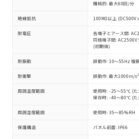
機械的: 最大60回/分
※本証明書は発行
また、RoHS指
混在することから
絶縁抵抗
100MΩ以上 (DC5
既に当社にて対応
り割愛しておりま
耐電圧
各端子とアース間: AC250
同極端子間: AC2500V
(初期値)
耐振動
誤動作: 10～55Hz 複
耐衝撃
誤動作: 最大1000m/s
周囲温度範囲
使用時: -25～55℃
保存時: -40～80℃
周囲湿度範囲
使用時: 35～85%RH
保護構造
パネル前面: IP66