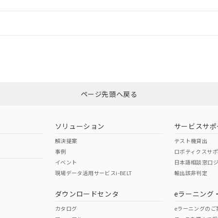
情報更新：
ログイン/会員登録
適合状況については、「カスタマーサポートセンタ お客様相談室」または貴
みください。
非含有証明書
※3
ページ先頭へ戻る
ダウンロードはこちら
ソリューション
サービスサポ
解決提案
テスト機貸出
事例
ロボティクスサ
イベント
日本語相談窓口
現場データ活用サービスi-BELT
輸出該非判定
I)
PBBs
PBDEs
DBP
ダウンロードセンタ
eラーニング
カタログ
eラーニングのご