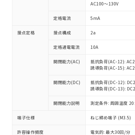
AC100～130V
があります。
以下の条件をお読
「○」：最大均質
「×」：最大均質
本サービスは
当社は、これ
定格電流
5mA
*EU RoHS指令（10物
「－」：未確認で
鉛(Pb) 1000ppm以下、
くものです。
う）を輸出ま
記
説明
六価クロム(Cr(Ⅵ)) 1
当社制御機器
などの必要な
フタル酸ビス(2-エチルヘ
接点定格
接点構成
2a
号
*中国RoHS10物質の基準値 
ル（DBP） 1000ppm
在庫状況およ
当社は規制貨
Pb(鉛) :1000ppm、 Hg
但し、RoHS指令で産
のであり、閲
ます。
Cr(Ⅵ)(六価クロム) : 
フタル酸エステル類の４
定格通電電流
10A
○
一定数以
DBP(フタル酸ジブチル) :
い。
当社は貴社製
DEHP(フタル酸ビス(2-エ
正式な納期状
置等に一切使
開閉能力(AC)
抵抗負荷(AC-12): AC24
当社販売員に
※2 対応予定月
△
一定数に
当社は、貴社
誘導負荷(AC-15): AC24V
オムロン制御
また当社は、
※2 環境保護使
在庫状況およ
部品在庫の切り替
たしません。
－
在庫なし
す。
開閉能力(DC)
抵抗負荷(DC-12): DC24
「ｅ」：有害物質
機器販売
マイパーツ機
誘導負荷(DC-13): DC24
「10」：通常の
ている必要が
味します。
空
受注生産
お客様が当ウ
※3 非含有証明
「－」：未確認で
開閉能力説明
測定条件: 周囲温度 2
白
が、当社の製
さい。
下記の非含有証明
端子仕様
ねじ締め端子 (M3.5)
※当社の共同
いる法人を指
EU RoHS指令（
許容操作頻度
電気的: 最大30回/分
51物質の非含有証