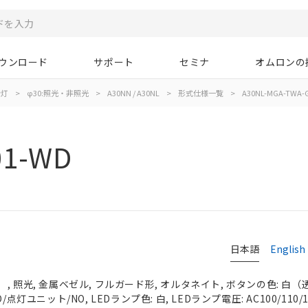
ウンロード
サポート
セミナ
オムロンの
示灯
>
φ30:照光・非照光
>
A30NN / A30NL
>
形式仕様一覧
>
A30NL-MGA-TWA-
01-WD
日本語
English
 照光, 金属ベゼル, フルガード形, オルタネイト, ボタンの色: 白（透明）
点灯ユニット/NO, LEDランプ色: 白, LEDランプ電圧: AC100/110/1