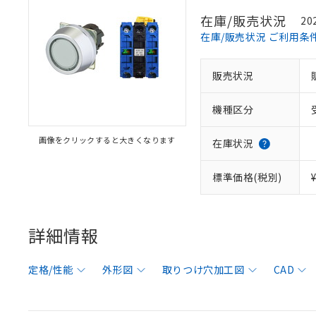
在庫/販売状況
20
在庫/販売状況 ご利用条
販売状況
機種区分
画像をクリックすると大きくなります
在庫状況
標準価格(税別)
詳細情報
定格/性能
外形図
取りつけ穴加工図
CAD