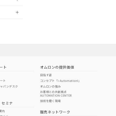
2026/7/29
社担当オムロン
お問い合わせ
ート
オムロンの提供価値
目指す姿
ポート
コンセプト「i-Automation!」
ジャパンデスク
オムロンの強み
お客様との共創拠点
AUTOMATION CENTER
DIBP
BBP
DEHP
環境保護
技術を磨く現場
・セミナ
使用期限
案内
販売ネットワーク