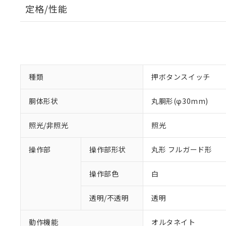
定格/性能
種類
押ボタンスイッチ
胴体形状
丸胴形(φ30mm)
照光/非照光
照光
操作部
操作部形状
丸形 フルガード形
操作部色
白
透明/不透明
透明
動作機能
オルタネイト