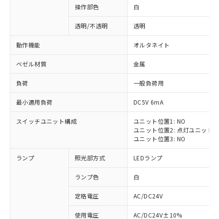
操作部色
白
透明/不透明
透明
動作機能
オルタネイト
ベゼル材質
金属
負荷
一般負荷用
最小適用負荷
DC5V 6mA
スイッチユニット構成
ユニット位置1: NO
ユニット位置2: 点灯ユニット
ユニット位置3: NO
ランプ
照光部方式
LEDランプ
ランプ色
白
定格電圧
AC/DC24V
※1 対応状況
使用電圧
AC/DC24V±10%