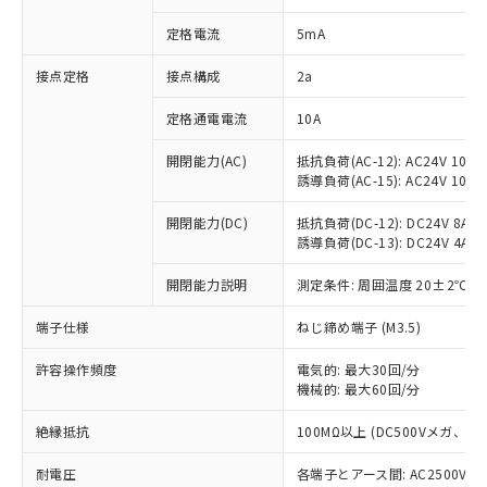
対応済み：EU RoHS指令（10物質）の
定格電流
5mA
非含有に対応した製品が提供可能な商品で
す。
接点定格
接点構成
2a
対応予定：EU RoHS指令（10物質）の非含
ご利用条件
有に対応した製品に切り替える予定のある
定格通電電流
10A
商品です。
対応予定なし：EU RoHS指令（10物質）の
開閉能力(AC)
抵抗負荷(AC-12): AC24V 10A/A
以下の条件をお読みいただき、同意のうえ
非含有に非対応の商品で、対応品を出す予
誘導負荷(AC-15): AC24V 10A/AC
ご利用ください。
定はありません。
調査・確認中：EU RoHS指令（10物質）の
開閉能力(DC)
抵抗負荷(DC-12): DC24V 8A/DC
本サービスは、当社制御機器事業取扱
※1 中国RoHS○×表
非含有の対応状況を調査中または確認中の
誘導負荷(DC-13): DC24V 4A/DC
商品の当社在庫状況および標準価格
商品です。
(税抜)を提供させていただくもので
「○」：最大均質材料含有率が中国RoHSの
開閉能力説明
測定条件: 周囲温度 20±2℃、
非該当品：ライセンス料など無形物で、有
す。
基準値以下であることを示します。
害物質有無と関係のない商品です。
当社制御機器事業取扱商品の中には、
端子仕様
ねじ締め端子 (M3.5)
「×」：最大均質材料含有率が中国RoHSの
仕入先様の事情により、非含有部品として
本サービスの対象外となる商品もある
基準値を超えていることを示します。
いたものが、含有品と判明した場合などや
当社は、これら貴社製品のうち、外国
ことをご了承ください。
許容操作頻度
電気的: 最大30回/分
「－」：未確認です。当社販売部門へお問
むを得ず変更することがあります。
為替および外国貿易法に定める商品
在庫状況および標準価格照会結果は、
機械的: 最大60回/分
い合わせください。
（以下｢規制貨物等」という）を輸出
記載している更新日時点での社内デー
*EU RoHS指令（10物質）：
または国外への提供する場合は、日本
絶縁抵抗
100MΩ以上 (DC500Vメガ、
記
タに基づき作成されるものであり、閲
説明
鉛(Pb) 1000ppm以下、 水銀(Hg) 1000ppm以下、 カド
*中国RoHS10物質の基準値 (GB/T26572)：
国政府の輸出許可(または役務取引許
号
覧された時点での実際の在庫および標
ミウム(Cd) 100ppm以下、
Pb(鉛) :1000ppm、 Hg(水銀) : 1000ppm、 Cd(カドミウ
可)を取得するなどの必要な手続きを
耐電圧
各端子とアース間: AC2500V 50/
六価クロム(Cr(Ⅵ)) 1000ppm以下、ポリ臭化ビフェニル
ム) : 100ppm、
準価格とは異なる場合があることをご