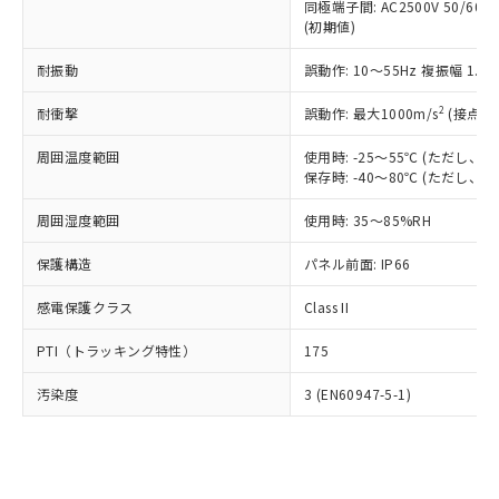
類(PBB) 1000ppm以下、ポリ臭化ジフェニルエーテル類
同極端子間: AC2500V 50/60
Cr(Ⅵ)(六価クロム) : 1000ppm、 PBBs(ポリ臭化ビフェ
とります。
了承ください。
(PBDE) 1000ppm以下、フタル酸ビス(2-エチルヘキシ
○
一定数以上の在庫あり
ニル類) : 1000ppm、 PBDEs(ポリ臭化ジフェニルエーテ
(初期値)
当社は規制貨物を破棄する場合は、完
ル) (DEHP)(別名：DOP) 1000ppm以下、フタル酸ブチ
正式な納期状況および標準価格はお客
ル類) : 1000ppm、
ルベンジル（BBP） 1000ppm以下、フタル酸ジブチル
全に破砕するなど、違法に輸出されな
DBP(フタル酸ジブチル) : 1000ppm、 DIBP(フタル酸ジ
様のお取引先、またはお客様担当のオ
耐振動
誤動作: 10～55Hz 複振幅 1.
（DBP） 1000ppm以下、フタル酸ジイソブチル
イソブチル) : 1000ppm、 BBP(フタル酸ブチルベンジ
△
一定数には満たないが在庫あり
いよう必要な手段を講じます。
ムロン制御機器販売店・当社販売員に
(DIBP) 1000ppm以下
ル) : 1000ppm、
当社は貴社製品を、核兵器、ミサイ
但し、RoHS指令で産業用監視および制御機器に対する
DEHP(フタル酸ビス(2-エチルヘキシル)) : 1000ppm
ご相談ください。
2
耐衝撃
誤動作: 最大1000m/s
(接点開
適用除外項目は除く。
ル、化学兵器、生物兵器またはその他
－
在庫なし(最新の在庫状況につ
オムロン制御機器販売店や当社販売拠
フタル酸エステル類の４物質については閾値を超える意
武器並びにこれらの製造装置等に一切
いては、お客様のお取引先、ま
図的な使用がないことを確認しています。
点は「
販売ネットワーク
」をご確認
周囲温度範囲
使用時: -25～55℃ (ただし
※2 環境保護使用期限
使用いたしません。
たはお客様担当のオムロン制御
保存時: -40～80℃ (ただし
ください。
当社は、貴社製品を第三者に販売する
機器販売店・当社販売員にご確
在庫状況および標準価格結果を当社の
※2 対応予定月
「ｅ」：有害物質（10物質）のすべてが基
場合は、上記1、2および3の内容を当
周囲湿度範囲
使用時: 35～85%RH
認ください)
事前の承諾なく第三者に漏洩または開
準値以下であることを示します。
該第三者に通知します。また当社は、
示しないようお願いします。
部品在庫の切り替え状況などにより、予定
「10」：通常の使用状況下において有害物
保護構造
パネル前面: IP66
販売先および販売に係わる関係者が違
マイパーツ機能（部品リスト作成サー
空
受注生産機種、また在庫状況の
月が前後することがあります。
質が外部に漏えいし、環境に深刻な影響を
法に輸出するおそれがある場合は、取
ビス）をご利用いただくには、I-Web
白
情報を公開していない機種
感電保護クラス
Class II
及ぼさない年数を意味します。
り引きをいたしません。
メンバーズにご登録されている必要が
「－」：未確認です。当社販売部門へお問
あります。
PTI（トラッキング特性）
175
い合わせください。
お客様が当ウェブサイト上で当社にご
※3 非含有証明書ダウンロード
登録された部品リストについて、当社
汚染度
3 (EN60947-5-1)
および当社の共同利用者が、当社の製
下記の非含有証明書をダウンロードするこ
品・サービスに関するお客様との取
とができます。
合意する
キャンセル
引・商談に必要な範囲で利用すること
をご了承ください。