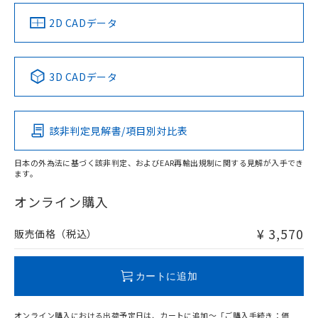
中国 RoHS
注意事項・凡例
2D CADデータ
中国 RoHS表
※1 ※2
3D CADデータ
Pb
Hg
Cd
Cr(VI)
該非判定見解書/項目別対比表
X
O
O
O
日本の外為法に基づく該非判定、およびEAR再輸出規制に関する見解が入手でき
ます。
"対応済み"や非含有の記載がされた商品であっても、流通
在庫等で未対応品が混在する可能性があります。
オンライン購入
非含有品が必要な際は、弊社営業部門もしくは販売店へお
問い合わせください。
¥ 3,570
販売価格（税込）
この製品のRoHS/REACH対応状況ページへ
カートに追加
オンライン購入における出荷予定日は、カートに追加～「ご購入手続き：価