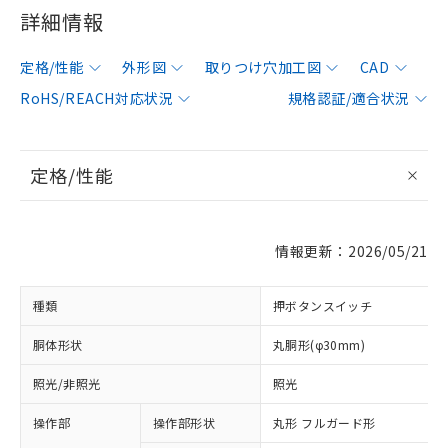
詳細情報
定格/性能
外形図
取りつけ穴加工図
CAD
RoHS/REACH対応状況
規格認証/適合状況
定格/性能
情報更新：2026/05/21
種類
押ボタンスイッチ
胴体形状
丸胴形(φ30mm)
照光/非照光
照光
操作部
操作部形状
丸形 フルガード形