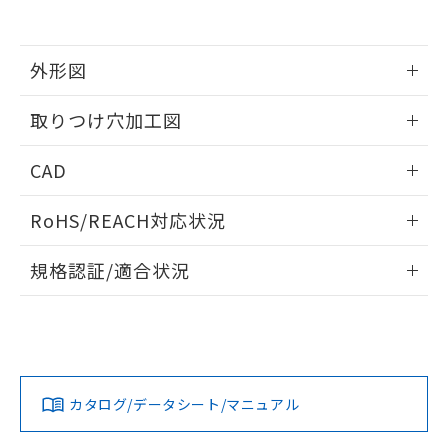
EU RoHS指令（10物質）の非含有証明書
※当社の共同利用者とは、
"個人情報
51物質の非含有証明書（当社基準）
の共同利用に関して"
の「1.共同利
※本証明書は発行日時点で非含有を証明す
用者の範囲」に記載されている法人を
るもので、過去に遡って非含有を証明する
外形図
指します。
ものではありません。
また、RoHS指令のフタル酸エステル類４
情報更新：2026/05/21
取りつけ穴加工図
物質の対応では、対応完了までの期間は出
荷製品に未対応品が混在することから備考
情報更新：2026/05/21
CAD
欄に対応日を記載しておりました。
既に当社にて対応品への在庫切替を完了
ログイン/会員登録いただくと、CADデータをダウンロー
していることから、特段のことがない限
RoHS/REACH対応状況
ドすることができます。
り、2022年1月12日より割愛しておりま
す。
情報更新：2026/7/29
規格認証/適合状況
ログイン/会員登録
EU RoHS
注意事項・凡例
A30NL-MGA-TWA-G101-WCについての規格認証/適合状況に
ついては、「カスタマーサポートセンタ お客様相談室」また
は貴社担当オムロン営業員または販売店にお問い合わせくだ
対応状況
対応予定月
※1
※2
さい。
ダウンロードデータをご利用いただく前に、以下を必ずお読
みください。
カタログ/データシート/マニュアル
対応済み
ソフトウェアの使用条件
お問い合わせ