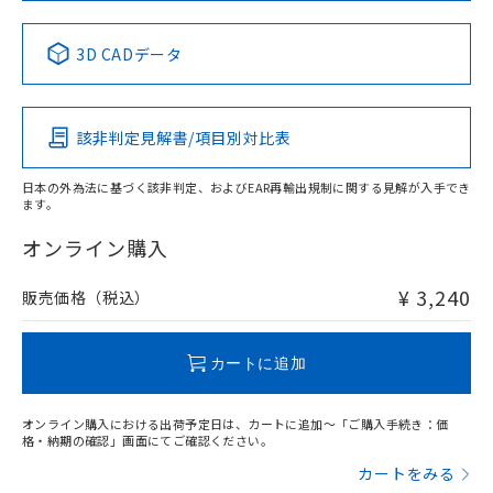
中国 RoHS表
※1 ※2
3D CADデータ
Pb
Hg
Cd
Cr(VI)
該非判定見解書/項目別対比表
X
O
O
O
日本の外為法に基づく該非判定、およびEAR再輸出規制に関する見解が入手でき
ます。
"対応済み"や非含有の記載がされた商品であっても、流通
在庫等で未対応品が混在する可能性があります。
オンライン購入
非含有品が必要な際は、弊社営業部門もしくは販売店へお
問い合わせください。
¥ 3,240
販売価格（税込）
この製品のRoHS/REACH対応状況ページへ
カートに追加
オンライン購入における出荷予定日は、カートに追加～「ご購入手続き：価
格・納期の確認」画面にてご確認ください。
カートをみる