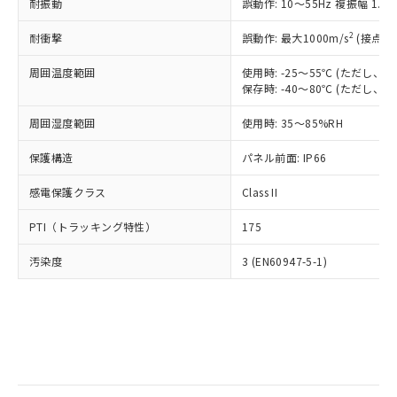
当社は規制貨物を破棄する場合は、完
耐振動
ル) (DEHP)(別名：DOP) 1000ppm以下、フタル酸ブチ
誤動作: 10～55Hz 複振幅 1.
正式な納期状況および標準価格はお客
ル類) : 1000ppm、
ルベンジル（BBP） 1000ppm以下、フタル酸ジブチル
全に破砕するなど、違法に輸出されな
DBP(フタル酸ジブチル) : 1000ppm、 DIBP(フタル酸ジ
様のお取引先、またはお客様担当のオ
（DBP） 1000ppm以下、フタル酸ジイソブチル
イソブチル) : 1000ppm、 BBP(フタル酸ブチルベンジ
△
一定数には満たないが在庫あり
いよう必要な手段を講じます。
2
耐衝撃
誤動作: 最大1000m/s
(接点開
ムロン制御機器販売店・当社販売員に
(DIBP) 1000ppm以下
ル) : 1000ppm、
当社は貴社製品を、核兵器、ミサイ
但し、RoHS指令で産業用監視および制御機器に対する
DEHP(フタル酸ビス(2-エチルヘキシル)) : 1000ppm
ご相談ください。
適用除外項目は除く。
周囲温度範囲
使用時: -25～55℃ (ただし
ル、化学兵器、生物兵器またはその他
－
在庫なし(最新の在庫状況につ
オムロン制御機器販売店や当社販売拠
フタル酸エステル類の４物質については閾値を超える意
保存時: -40～80℃ (ただし
武器並びにこれらの製造装置等に一切
いては、お客様のお取引先、ま
図的な使用がないことを確認しています。
点は「
販売ネットワーク
」をご確認
※2 環境保護使用期限
使用いたしません。
たはお客様担当のオムロン制御
ください。
周囲湿度範囲
使用時: 35～85%RH
当社は、貴社製品を第三者に販売する
機器販売店・当社販売員にご確
在庫状況および標準価格結果を当社の
※2 対応予定月
「ｅ」：有害物質（10物質）のすべてが基
場合は、上記1、2および3の内容を当
認ください)
事前の承諾なく第三者に漏洩または開
保護構造
パネル前面: IP66
準値以下であることを示します。
該第三者に通知します。また当社は、
示しないようお願いします。
部品在庫の切り替え状況などにより、予定
「10」：通常の使用状況下において有害物
販売先および販売に係わる関係者が違
マイパーツ機能（部品リスト作成サー
感電保護クラス
Class II
空
受注生産機種、また在庫状況の
月が前後することがあります。
質が外部に漏えいし、環境に深刻な影響を
法に輸出するおそれがある場合は、取
ビス）をご利用いただくには、I-Web
白
情報を公開していない機種
及ぼさない年数を意味します。
り引きをいたしません。
PTI（トラッキング特性）
175
メンバーズにご登録されている必要が
「－」：未確認です。当社販売部門へお問
あります。
い合わせください。
汚染度
3 (EN60947-5-1)
お客様が当ウェブサイト上で当社にご
※3 非含有証明書ダウンロード
登録された部品リストについて、当社
および当社の共同利用者が、当社の製
下記の非含有証明書をダウンロードするこ
品・サービスに関するお客様との取
とができます。
合意する
キャンセル
引・商談に必要な範囲で利用すること
をご了承ください。
EU RoHS指令（10物質）の非含有証明書
※当社の共同利用者とは、
"個人情報
51物質の非含有証明書（当社基準）