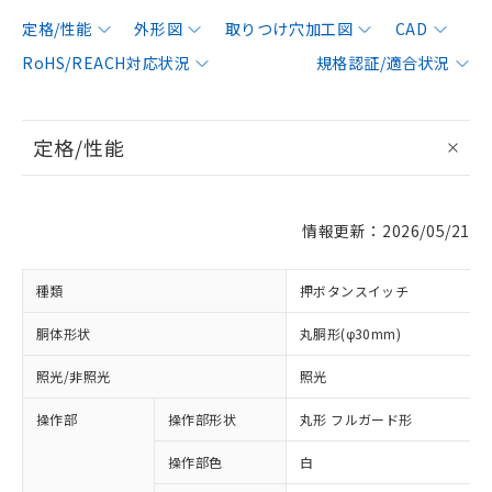
定格/性能
外形図
取りつけ穴加工図
CAD
RoHS/REACH対応状況
規格認証/適合状況
定格/性能
情報更新：2026/05/21
種類
押ボタンスイッチ
胴体形状
丸胴形(φ30mm)
照光/非照光
照光
操作部
操作部形状
丸形 フルガード形
操作部色
白