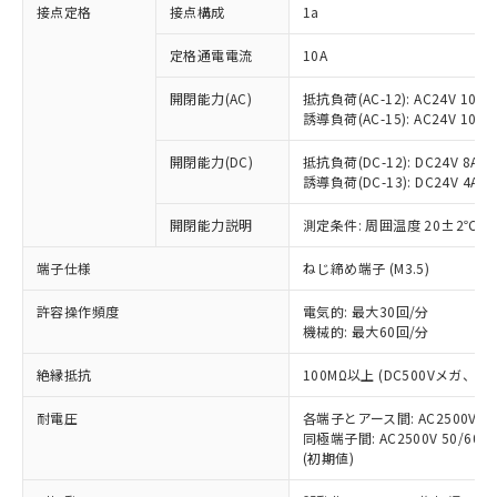
非含有に対応した製品が提供可能な商品で
接点定格
接点構成
1a
す。
対応予定：EU RoHS指令（10物質）の非含
定格通電電流
10A
ご利用条件
有に対応した製品に切り替える予定のある
商品です。
開閉能力(AC)
抵抗負荷(AC-12): AC24V 10A/A
誘導負荷(AC-15): AC24V 10A/AC
対応予定なし：EU RoHS指令（10物質）の
以下の条件をお読みいただき、同意のうえ
非含有に非対応の商品で、対応品を出す予
ご利用ください。
開閉能力(DC)
抵抗負荷(DC-12): DC24V 8A/DC
定はありません。
誘導負荷(DC-13): DC24V 4A/DC
調査・確認中：EU RoHS指令（10物質）の
本サービスは、当社制御機器事業取扱
※1 中国RoHS○×表
非含有の対応状況を調査中または確認中の
商品の当社在庫状況および標準価格
開閉能力説明
測定条件: 周囲温度 20±2℃、
商品です。
(税抜)を提供させていただくもので
「○」：最大均質材料含有率が中国RoHSの
非該当品：ライセンス料など無形物で、有
端子仕様
ねじ締め端子 (M3.5)
す。
基準値以下であることを示します。
害物質有無と関係のない商品です。
当社制御機器事業取扱商品の中には、
「×」：最大均質材料含有率が中国RoHSの
仕入先様の事情により、非含有部品として
許容操作頻度
電気的: 最大30回/分
本サービスの対象外となる商品もある
基準値を超えていることを示します。
いたものが、含有品と判明した場合などや
機械的: 最大60回/分
当社は、これら貴社製品のうち、外国
ことをご了承ください。
「－」：未確認です。当社販売部門へお問
むを得ず変更することがあります。
為替および外国貿易法に定める商品
在庫状況および標準価格照会結果は、
い合わせください。
絶縁抵抗
100MΩ以上 (DC500Vメガ、
（以下｢規制貨物等」という）を輸出
記載している更新日時点での社内デー
*EU RoHS指令（10物質）：
または国外への提供する場合は、日本
記
タに基づき作成されるものであり、閲
説明
耐電圧
鉛(Pb) 1000ppm以下、 水銀(Hg) 1000ppm以下、 カド
各端子とアース間: AC2500V 50/
*中国RoHS10物質の基準値 (GB/T26572)：
国政府の輸出許可(または役務取引許
号
覧された時点での実際の在庫および標
ミウム(Cd) 100ppm以下、
Pb(鉛) :1000ppm、 Hg(水銀) : 1000ppm、 Cd(カドミウ
同極端子間: AC2500V 50/60
可)を取得するなどの必要な手続きを
六価クロム(Cr(Ⅵ)) 1000ppm以下、ポリ臭化ビフェニル
ム) : 100ppm、
準価格とは異なる場合があることをご
(初期値)
類(PBB) 1000ppm以下、ポリ臭化ジフェニルエーテル類
Cr(Ⅵ)(六価クロム) : 1000ppm、 PBBs(ポリ臭化ビフェ
とります。
了承ください。
(PBDE) 1000ppm以下、フタル酸ビス(2-エチルヘキシ
○
一定数以上の在庫あり
ニル類) : 1000ppm、 PBDEs(ポリ臭化ジフェニルエーテ