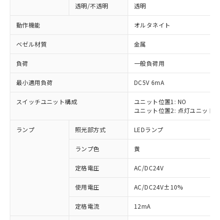
透明/不透明
透明
動作機能
オルタネイト
ベゼル材質
金属
負荷
一般負荷用
最小適用負荷
DC5V 6mA
スイッチユニット構成
ユニット位置1: NO
ユニット位置2: 点灯ユニット
ランプ
照光部方式
LEDランプ
ランプ色
黄
定格電圧
AC/DC24V
使用電圧
AC/DC24V±10%
※1 対応状況
定格電流
12mA
対応済み：EU RoHS指令（10物質）の