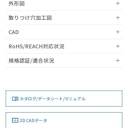
の共同利用に関して"
の「1.共同利
外形図
※本証明書は発行日時点で非含有を証明す
用者の範囲」に記載されている法人を
るもので、過去に遡って非含有を証明する
指します。
情報更新：2026/05/21
ものではありません。
取りつけ穴加工図
また、RoHS指令のフタル酸エステル類４
物質の対応では、対応完了までの期間は出
情報更新：2026/05/21
CAD
荷製品に未対応品が混在することから備考
欄に対応日を記載しておりました。
ログイン/会員登録いただくと、CADデータをダウンロー
RoHS/REACH対応状況
既に当社にて対応品への在庫切替を完了
ドすることができます。
していることから、特段のことがない限
情報更新：2026/7/29
り、2022年1月12日より割愛しておりま
規格認証/適合状況
す。
ログイン/会員登録
EU RoHS
注意事項・凡例
A30NL-MGA-TWA-G100-YCについての規格認証/適合状況に
ついては、「カスタマーサポートセンタ お客様相談室」また
は貴社担当オムロン営業員または販売店にお問い合わせくだ
対応状況
対応予定月
※1
※2
さい。
ダウンロードデータをご利用いただく前に、以下を必ずお読
みください。
カタログ/データシート/マニュアル
対応済み
ソフトウェアの使用条件
お問い合わせ
中国 RoHS
注意事項・凡例
2D CADデータ