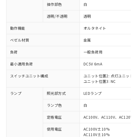
操作部色
白
透明/不透明
透明
動作機能
オルタネイト
ベゼル材質
金属
負荷
一般負荷用
最小適用負荷
DC5V 6mA
スイッチユニット構成
ユニット位置2: 点灯ユニット
ユニット位置3: NC
ランプ
照光部方式
LEDランプ
ランプ色
白
定格電圧
AC100V、AC110V、AC120V
使用電圧
AC100V±10%
※1 対応状況
AC110V±10%