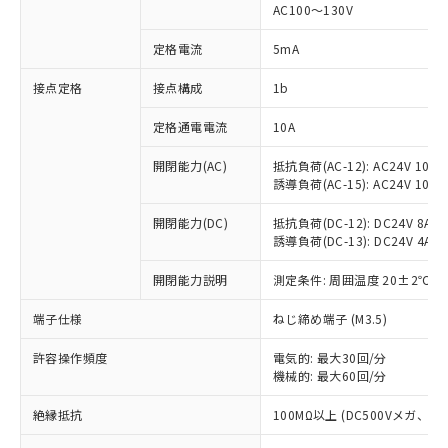
AC100～130V
対応済み：EU RoHS指令（10物質）の
非含有に対応した製品が提供可能な商品で
定格電流
5mA
す。
対応予定：EU RoHS指令（10物質）の非含
接点定格
接点構成
1b
ご利用条件
有に対応した製品に切り替える予定のある
商品です。
定格通電電流
10A
対応予定なし：EU RoHS指令（10物質）の
以下の条件をお読みいただき、同意のうえ
開閉能力(AC)
抵抗負荷(AC-12): AC24V 10A/A
非含有に非対応の商品で、対応品を出す予
ご利用ください。
誘導負荷(AC-15): AC24V 10A/AC
定はありません。
調査・確認中：EU RoHS指令（10物質）の
本サービスは、当社制御機器事業取扱
開閉能力(DC)
抵抗負荷(DC-12): DC24V 8A/DC
※1 中国RoHS○×表
非含有の対応状況を調査中または確認中の
商品の当社在庫状況および標準価格
誘導負荷(DC-13): DC24V 4A/DC
商品です。
(税抜)を提供させていただくもので
「○」：最大均質材料含有率が中国RoHSの
非該当品：ライセンス料など無形物で、有
開閉能力説明
測定条件: 周囲温度 20±2℃、
す。
基準値以下であることを示します。
害物質有無と関係のない商品です。
当社制御機器事業取扱商品の中には、
「×」：最大均質材料含有率が中国RoHSの
仕入先様の事情により、非含有部品として
端子仕様
ねじ締め端子 (M3.5)
本サービスの対象外となる商品もある
基準値を超えていることを示します。
いたものが、含有品と判明した場合などや
当社は、これら貴社製品のうち、外国
ことをご了承ください。
「－」：未確認です。当社販売部門へお問
むを得ず変更することがあります。
許容操作頻度
電気的: 最大30回/分
為替および外国貿易法に定める商品
在庫状況および標準価格照会結果は、
い合わせください。
機械的: 最大60回/分
（以下｢規制貨物等」という）を輸出
記載している更新日時点での社内デー
*EU RoHS指令（10物質）：
または国外への提供する場合は、日本
記
タに基づき作成されるものであり、閲
説明
絶縁抵抗
100MΩ以上 (DC500Vメガ、
鉛(Pb) 1000ppm以下、 水銀(Hg) 1000ppm以下、 カド
*中国RoHS10物質の基準値 (GB/T26572)：
国政府の輸出許可(または役務取引許
号
覧された時点での実際の在庫および標
ミウム(Cd) 100ppm以下、
Pb(鉛) :1000ppm、 Hg(水銀) : 1000ppm、 Cd(カドミウ
可)を取得するなどの必要な手続きを
六価クロム(Cr(Ⅵ)) 1000ppm以下、ポリ臭化ビフェニル
ム) : 100ppm、