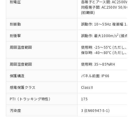
準価格とは異なる場合があることをご
耐電圧
各端子とアース間: AC2500V 50/
類(PBB) 1000ppm以下、ポリ臭化ジフェニルエーテル類
Cr(Ⅵ)(六価クロム) : 1000ppm、 PBBs(ポリ臭化ビフェ
とります。
了承ください。
同極端子間: AC2500V 50/60
(PBDE) 1000ppm以下、フタル酸ビス(2-エチルヘキシ
○
一定数以上の在庫あり
ニル類) : 1000ppm、 PBDEs(ポリ臭化ジフェニルエーテ
当社は規制貨物を破棄する場合は、完
(初期値)
ル) (DEHP)(別名：DOP) 1000ppm以下、フタル酸ブチ
正式な納期状況および標準価格はお客
ル類) : 1000ppm、
ルベンジル（BBP） 1000ppm以下、フタル酸ジブチル
全に破砕するなど、違法に輸出されな
DBP(フタル酸ジブチル) : 1000ppm、 DIBP(フタル酸ジ
様のお取引先、またはお客様担当のオ
（DBP） 1000ppm以下、フタル酸ジイソブチル
イソブチル) : 1000ppm、 BBP(フタル酸ブチルベンジ
△
一定数には満たないが在庫あり
いよう必要な手段を講じます。
耐振動
誤動作: 10～55Hz 複振幅 1.
ムロン制御機器販売店・当社販売員に
(DIBP) 1000ppm以下
ル) : 1000ppm、
当社は貴社製品を、核兵器、ミサイ
但し、RoHS指令で産業用監視および制御機器に対する
DEHP(フタル酸ビス(2-エチルヘキシル)) : 1000ppm
ご相談ください。
適用除外項目は除く。
2
耐衝撃
誤動作: 最大1000m/s
(接点開
ル、化学兵器、生物兵器またはその他
－
在庫なし(最新の在庫状況につ
オムロン制御機器販売店や当社販売拠
フタル酸エステル類の４物質については閾値を超える意
武器並びにこれらの製造装置等に一切
いては、お客様のお取引先、ま
図的な使用がないことを確認しています。
点は「
販売ネットワーク
」をご確認
周囲温度範囲
使用時: -25～55℃ (ただし
※2 環境保護使用期限
使用いたしません。
たはお客様担当のオムロン制御
ください。
保存時: -40～80℃ (ただし
当社は、貴社製品を第三者に販売する
機器販売店・当社販売員にご確
在庫状況および標準価格結果を当社の
※2 対応予定月
「ｅ」：有害物質（10物質）のすべてが基
場合は、上記1、2および3の内容を当
認ください)
事前の承諾なく第三者に漏洩または開
周囲湿度範囲
使用時: 35～85%RH
準値以下であることを示します。
該第三者に通知します。また当社は、
示しないようお願いします。
部品在庫の切り替え状況などにより、予定
「10」：通常の使用状況下において有害物
販売先および販売に係わる関係者が違
マイパーツ機能（部品リスト作成サー
保護構造
パネル前面: IP66
空
受注生産機種、また在庫状況の
月が前後することがあります。
質が外部に漏えいし、環境に深刻な影響を
法に輸出するおそれがある場合は、取
ビス）をご利用いただくには、I-Web
白
情報を公開していない機種
及ぼさない年数を意味します。
り引きをいたしません。
感電保護クラス
Class II
メンバーズにご登録されている必要が
「－」：未確認です。当社販売部門へお問
あります。
い合わせください。
PTI（トラッキング特性）
175
お客様が当ウェブサイト上で当社にご
※3 非含有証明書ダウンロード
登録された部品リストについて、当社
汚染度
3 (EN60947-5-1)
および当社の共同利用者が、当社の製
下記の非含有証明書をダウンロードするこ
品・サービスに関するお客様との取
とができます。
合意する
キャンセル
引・商談に必要な範囲で利用すること
をご了承ください。