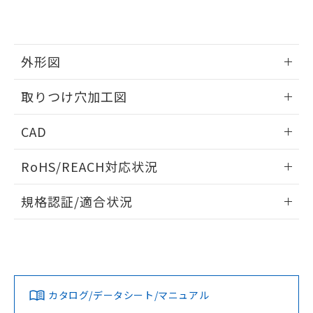
EU RoHS指令（10物質）の非含有証明書
※当社の共同利用者とは、
"個人情報
51物質の非含有証明書（当社基準）
の共同利用に関して"
の「1.共同利
※本証明書は発行日時点で非含有を証明す
用者の範囲」に記載されている法人を
るもので、過去に遡って非含有を証明する
指します。
外形図
ものではありません。
また、RoHS指令のフタル酸エステル類４
情報更新：2026/05/21
取りつけ穴加工図
物質の対応では、対応完了までの期間は出
荷製品に未対応品が混在することから備考
情報更新：2026/05/21
欄に対応日を記載しておりました。
CAD
既に当社にて対応品への在庫切替を完了
していることから、特段のことがない限
ログイン/会員登録いただくと、CADデータをダウンロー
RoHS/REACH対応状況
り、2022年1月12日より割愛しておりま
ドすることができます。
す。
情報更新：2026/7/29
規格認証/適合状況
ログイン/会員登録
EU RoHS
注意事項・凡例
A30NL-MGA-TWA-G002-WDについての規格認証/適合状況に
ついては、「カスタマーサポートセンタ お客様相談室」また
は貴社担当オムロン営業員または販売店にお問い合わせくだ
対応状況
対応予定月
※1
※2
さい。
ダウンロードデータをご利用いただく前に、以下を必ずお読
みください。
カタログ/データシート/マニュアル
対応済み
ソフトウェアの使用条件
お問い合わせ