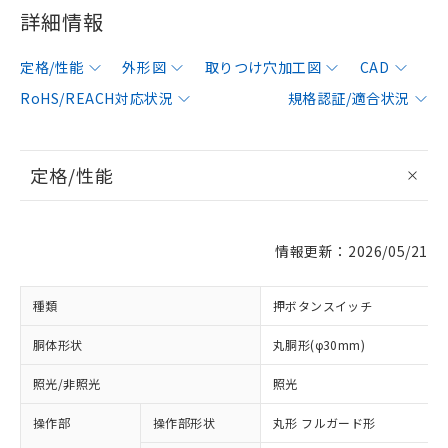
詳細情報
定格/性能
外形図
取りつけ穴加工図
CAD
RoHS/REACH対応状況
規格認証/適合状況
定格/性能
情報更新：2026/05/21
種類
押ボタンスイッチ
胴体形状
丸胴形(φ30mm)
照光/非照光
照光
操作部
操作部形状
丸形 フルガード形