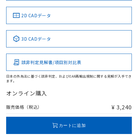
中国 RoHS
注意事項・凡例
2D CADデータ
中国 RoHS表
※1 ※2
3D CADデータ
Pb
Hg
Cd
Cr(VI)
該非判定見解書/項目別対比表
O
O
O
O
日本の外為法に基づく該非判定、およびEAR再輸出規制に関する見解が入手でき
ます。
"対応済み"や非含有の記載がされた商品であっても、流通
在庫等で未対応品が混在する可能性があります。
オンライン購入
非含有品が必要な際は、弊社営業部門もしくは販売店へお
問い合わせください。
¥ 3,240
販売価格（税込）
この製品のRoHS/REACH対応状況ページへ
カートに追加