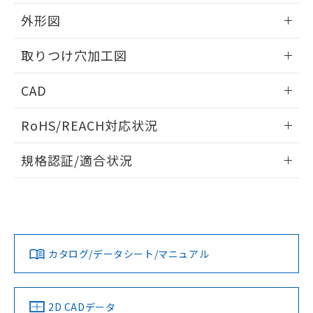
51物質の非含有証明書（当社基準）
の共同利用に関して"
の「1.共同利
※本証明書は発行日時点で非含有を証明す
外形図
用者の範囲」に記載されている法人を
るもので、過去に遡って非含有を証明する
指します。
ものではありません。
情報更新：2026/05/21
取りつけ穴加工図
また、RoHS指令のフタル酸エステル類４
物質の対応では、対応完了までの期間は出
情報更新：2026/05/21
CAD
荷製品に未対応品が混在することから備考
欄に対応日を記載しておりました。
ログイン/会員登録いただくと、CADデータをダウンロー
既に当社にて対応品への在庫切替を完了
RoHS/REACH対応状況
ドすることができます。
していることから、特段のことがない限
り、2022年1月12日より割愛しておりま
情報更新：2026/7/29
規格認証/適合状況
す。
ログイン/会員登録
EU RoHS
注意事項・凡例
A30NL-MGA-TRA-P202-RBについての規格認証/適合状況に
ついては、「カスタマーサポートセンタ お客様相談室」また
は貴社担当オムロン営業員または販売店にお問い合わせくだ
対応状況
対応予定月
※1
※2
さい。
ダウンロードデータをご利用いただく前に、以下を必ずお読
みください。
カタログ/データシート/マニュアル
対応済み
ソフトウェアの使用条件
お問い合わせ
中国 RoHS
注意事項・凡例
2D CADデータ