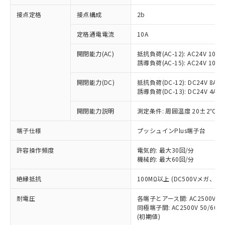
非含有に対応した製品が提供可能な商品で
接点定格
接点構成
2b
す。
対応予定：EU RoHS指令（10物質）の非含
ご利用条件
定格通電電流
10A
有に対応した製品に切り替える予定のある
商品です。
開閉能力(AC)
抵抗負荷(AC-12): AC24V 10A/A
対応予定なし：EU RoHS指令（10物質）の
誘導負荷(AC-15): AC24V 10A/AC
以下の条件をお読みいただき、同意のうえ
非含有に非対応の商品で、対応品を出す予
ご利用ください。
定はありません。
開閉能力(DC)
抵抗負荷(DC-12): DC24V 8A/DC
調査・確認中：EU RoHS指令（10物質）の
誘導負荷(DC-13): DC24V 4A/DC
本サービスは、当社制御機器事業取扱
※1 中国RoHS○×表
非含有の対応状況を調査中または確認中の
商品の当社在庫状況および標準価格
開閉能力説明
測定条件: 周囲温度 20±2℃、
商品です。
(税抜)を提供させていただくもので
「○」：最大均質材料含有率が中国RoHSの
非該当品：ライセンス料など無形物で、有
す。
端子仕様
プッシュインPlus端子台
基準値以下であることを示します。
害物質有無と関係のない商品です。
当社制御機器事業取扱商品の中には、
「×」：最大均質材料含有率が中国RoHSの
仕入先様の事情により、非含有部品として
本サービスの対象外となる商品もある
許容操作頻度
電気的: 最大30回/分
基準値を超えていることを示します。
いたものが、含有品と判明した場合などや
当社は、これら貴社製品のうち、外国
ことをご了承ください。
機械的: 最大60回/分
「－」：未確認です。当社販売部門へお問
むを得ず変更することがあります。
為替および外国貿易法に定める商品
在庫状況および標準価格照会結果は、
い合わせください。
（以下｢規制貨物等」という）を輸出
絶縁抵抗
100MΩ以上 (DC500Vメガ、
記載している更新日時点での社内デー
*EU RoHS指令（10物質）：
または国外への提供する場合は、日本
記
タに基づき作成されるものであり、閲
説明
鉛(Pb) 1000ppm以下、 水銀(Hg) 1000ppm以下、 カド
*中国RoHS10物質の基準値 (GB/T26572)：
国政府の輸出許可(または役務取引許
耐電圧
各端子とアース間: AC2500V 50/
号
覧された時点での実際の在庫および標
ミウム(Cd) 100ppm以下、
Pb(鉛) :1000ppm、 Hg(水銀) : 1000ppm、 Cd(カドミウ
同極端子間: AC2500V 50/60
可)を取得するなどの必要な手続きを
六価クロム(Cr(Ⅵ)) 1000ppm以下、ポリ臭化ビフェニル
ム) : 100ppm、
準価格とは異なる場合があることをご
類(PBB) 1000ppm以下、ポリ臭化ジフェニルエーテル類
(初期値)
Cr(Ⅵ)(六価クロム) : 1000ppm、 PBBs(ポリ臭化ビフェ
とります。
了承ください。
(PBDE) 1000ppm以下、フタル酸ビス(2-エチルヘキシ