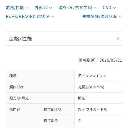
定格/性能
外形図
取りつけ穴加工図
CAD
RoHS/REACH対応状況
規格認証/適合状況
定格/性能
情報更新：2026/05/21
種類
押ボタンスイッチ
胴体形状
丸胴形(φ30mm)
照光/非照光
照光
操作部
操作部形状
丸形 フルガード形
操作部色
赤