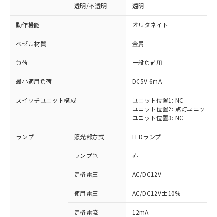
透明/不透明
透明
動作機能
オルタネイト
ベゼル材質
金属
負荷
一般負荷用
最小適用負荷
DC5V 6mA
スイッチユニット構成
ユニット位置1: NC
ユニット位置2: 点灯ユニット
ユニット位置3: NC
ランプ
照光部方式
LEDランプ
ランプ色
赤
定格電圧
AC/DC12V
※1 対応状況
使用電圧
AC/DC12V±10%
定格電流
12mA
対応済み：EU RoHS指令（10物質）の