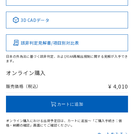
中国 RoHS表
※1 ※2
3D CADデータ
Pb
Hg
Cd
Cr(VI)
該非判定見解書/項目別対比表
X
O
O
O
日本の外為法に基づく該非判定、およびEAR再輸出規制に関する見解が入手でき
ます。
"対応済み"や非含有の記載がされた商品であっても、流通
在庫等で未対応品が混在する可能性があります。
オンライン購入
非含有品が必要な際は、弊社営業部門もしくは販売店へお
問い合わせください。
¥ 4,010
販売価格（税込）
この製品のRoHS/REACH対応状況ページへ
カートに追加
オンライン購入における出荷予定日は、カートに追加～「ご購入手続き：価
格・納期の確認」画面にてご確認ください。