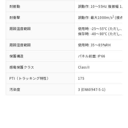
○
一定数以上の在庫あり
ニル類) : 1000ppm、 PBDEs(ポリ臭化ジフェニルエーテ
当社は規制貨物を破棄する場合は、完
ル) (DEHP)(別名：DOP) 1000ppm以下、フタル酸ブチ
正式な納期状況および標準価格はお客
ル類) : 1000ppm、
耐振動
誤動作: 10～55Hz 複振幅 1.
ルベンジル（BBP） 1000ppm以下、フタル酸ジブチル
全に破砕するなど、違法に輸出されな
DBP(フタル酸ジブチル) : 1000ppm、 DIBP(フタル酸ジ
様のお取引先、またはお客様担当のオ
（DBP） 1000ppm以下、フタル酸ジイソブチル
イソブチル) : 1000ppm、 BBP(フタル酸ブチルベンジ
△
一定数には満たないが在庫あり
いよう必要な手段を講じます。
ムロン制御機器販売店・当社販売員に
(DIBP) 1000ppm以下
2
耐衝撃
ル) : 1000ppm、
誤動作: 最大1000m/s
(接点開
当社は貴社製品を、核兵器、ミサイ
但し、RoHS指令で産業用監視および制御機器に対する
DEHP(フタル酸ビス(2-エチルヘキシル)) : 1000ppm
ご相談ください。
適用除外項目は除く。
ル、化学兵器、生物兵器またはその他
－
在庫なし(最新の在庫状況につ
オムロン制御機器販売店や当社販売拠
周囲温度範囲
使用時: -25～55℃ (ただし
フタル酸エステル類の４物質については閾値を超える意
武器並びにこれらの製造装置等に一切
いては、お客様のお取引先、ま
図的な使用がないことを確認しています。
保存時: -40～80℃ (ただし
点は「
販売ネットワーク
」をご確認
※2 環境保護使用期限
使用いたしません。
たはお客様担当のオムロン制御
ください。
当社は、貴社製品を第三者に販売する
周囲湿度範囲
使用時: 35～85%RH
機器販売店・当社販売員にご確
在庫状況および標準価格結果を当社の
※2 対応予定月
「ｅ」：有害物質（10物質）のすべてが基
場合は、上記1、2および3の内容を当
認ください)
事前の承諾なく第三者に漏洩または開
準値以下であることを示します。
保護構造
パネル前面: IP66
該第三者に通知します。また当社は、
示しないようお願いします。
部品在庫の切り替え状況などにより、予定
「10」：通常の使用状況下において有害物
販売先および販売に係わる関係者が違
マイパーツ機能（部品リスト作成サー
空
受注生産機種、また在庫状況の
感電保護クラス
Class II
月が前後することがあります。
質が外部に漏えいし、環境に深刻な影響を
法に輸出するおそれがある場合は、取
ビス）をご利用いただくには、I-Web
白
情報を公開していない機種
及ぼさない年数を意味します。
り引きをいたしません。
メンバーズにご登録されている必要が
PTI（トラッキング特性）
175
「－」：未確認です。当社販売部門へお問
あります。
い合わせください。
お客様が当ウェブサイト上で当社にご
汚染度
3 (EN60947-5-1)
※3 非含有証明書ダウンロード
登録された部品リストについて、当社
および当社の共同利用者が、当社の製
下記の非含有証明書をダウンロードするこ
品・サービスに関するお客様との取
とができます。
合意する
キャンセル
引・商談に必要な範囲で利用すること
をご了承ください。
EU RoHS指令（10物質）の非含有証明書
※当社の共同利用者とは、
"個人情報