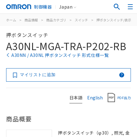
制御機器
Japan
ホーム
>
商品情報
>
商品カテゴリ
>
スイッチ
>
押ボタンスイッチ/表示灯
押ボタンスイッチ
A30NL-MGA-TRA-P202-RB
A30NN / A30NL 押ボタンスイッチ 形式仕様一覧
マイリストに追加
日本語
English
PDF出力
商品概要
押ボタンスイッチ（φ30）, 照光, 金