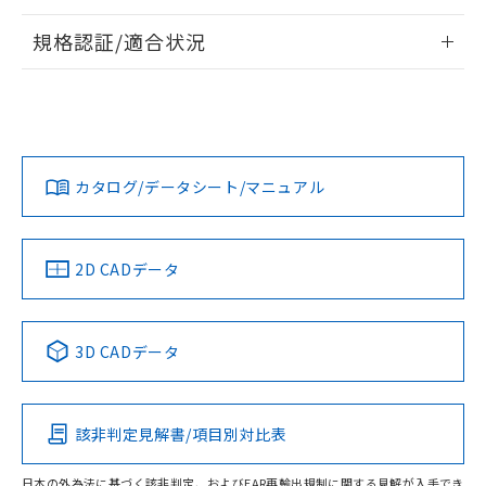
情報更新：2026/7/29
規格認証/適合状況
ログイン/会員登録
EU RoHS
注意事項・凡例
A30NL-MGA-TRA-P102-REについての規格認証/適合状況に
ついては、「カスタマーサポートセンタ お客様相談室」また
は貴社担当オムロン営業員または販売店にお問い合わせくだ
対応状況
対応予定月
※1
※2
さい。
ダウンロードデータをご利用いただく前に、以下を必ずお読
みください。
カタログ/データシート/マニュアル
対応済み
ソフトウェアの使用条件
お問い合わせ
中国 RoHS
注意事項・凡例
2D CADデータ
中国 RoHS表
※1 ※2
3D CADデータ
Pb
Hg
Cd
Cr(VI)
該非判定見解書/項目別対比表
O
O
O
O
日本の外為法に基づく該非判定、およびEAR再輸出規制に関する見解が入手でき