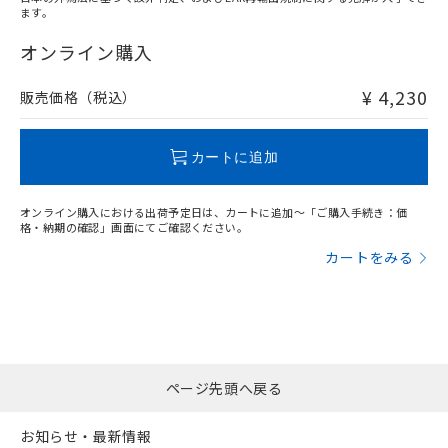
ます。
"対応済み"や非含有の記載がされた商品であっても、流通
在庫等で未対応品が混在する可能性があります。
オンライン購入
非含有品が必要な際は、弊社営業部門もしくは販売店へお
問い合わせください。
¥ 4,230
販売価格（税込）
この製品のRoHS/REACH対応状況ページへ
カートに追加
オンライン購入における出荷予定日は、カートに追加～「ご購入手続き：価
格・納期の確認」画面にてご確認ください。
カートをみる
ページ先頭へ戻る
お知らせ・最新情報