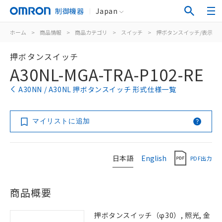
制御機器
Japan
ホーム
>
商品情報
>
商品カテゴリ
>
スイッチ
>
押ボタンスイッチ/表示灯
押ボタンスイッチ
A30NL-MGA-TRA-P102-RE
A30NN / A30NL 押ボタンスイッチ 形式仕様一覧
マイリストに追加
日本語
English
PDF出力
商品概要
押ボタンスイッチ（φ30）, 照光, 金