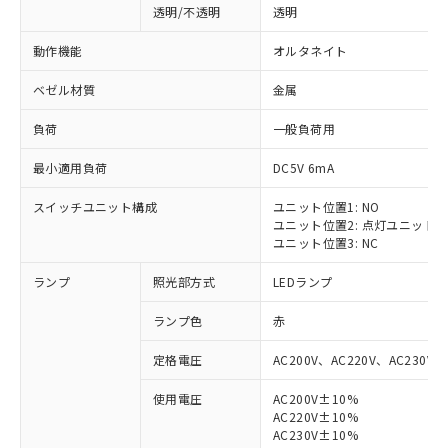
透明/不透明
透明
動作機能
オルタネイト
ベゼル材質
金属
負荷
一般負荷用
最小適用負荷
DC5V 6mA
スイッチユニット構成
ユニット位置1: NO
ユニット位置2: 点灯ユニット
ユニット位置3: NC
ランプ
照光部方式
LEDランプ
ランプ色
赤
定格電圧
AC200V、AC220V、AC230V、
使用電圧
AC200V±10%
AC220V±10%
AC230V±10%