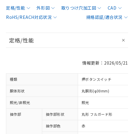
定格/性能
外形図
取りつけ穴加工図
CAD
RoHS/REACH対応状況
規格認証/適合状況
定格/性能
情報更新：2026/05/21
種類
押ボタンスイッチ
胴体形状
丸胴形(φ30mm)
照光/非照光
照光
操作部
操作部形状
丸形 フルガード形
操作部色
赤