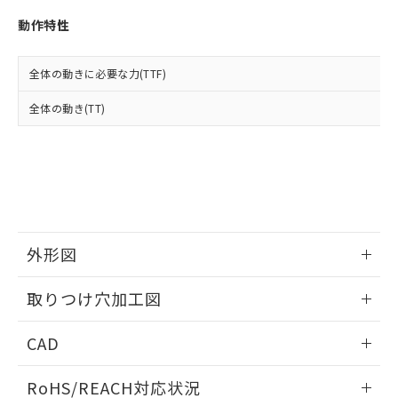
※3 非含有証明書ダウンロード
登録された部品リストについて、当社
動作特性
および当社の共同利用者が、当社の製
下記の非含有証明書をダウンロードするこ
品・サービスに関するお客様との取
とができます。
合意する
キャンセル
引・商談に必要な範囲で利用すること
全体の動きに必要な力(TTF)
をご了承ください。
EU RoHS指令（10物質）の非含有証明書
※当社の共同利用者とは、
"個人情報
全体の動き(TT)
51物質の非含有証明書（当社基準）
の共同利用に関して"
の「1.共同利
※本証明書は発行日時点で非含有を証明す
用者の範囲」に記載されている法人を
るもので、過去に遡って非含有を証明する
指します。
ものではありません。
また、RoHS指令のフタル酸エステル類４
物質の対応では、対応完了までの期間は出
荷製品に未対応品が混在することから備考
欄に対応日を記載しておりました。
外形図
既に当社にて対応品への在庫切替を完了
していることから、特段のことがない限
情報更新：2026/05/21
取りつけ穴加工図
り、2022年1月12日より割愛しておりま
す。
情報更新：2026/05/21
CAD
ログイン/会員登録いただくと、CADデータをダウンロー
RoHS/REACH対応状況
ドすることができます。