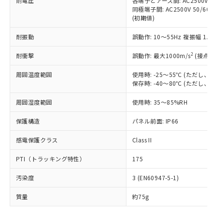
耐電圧
各端子とアース間: AC2500V 50/
「－」：未確認です。当社販売部門へお問
むを得ず変更することがあります。
為替および外国貿易法に定める商品
在庫状況および標準価格照会結果は、
同極端子間: AC2500V 50/60
い合わせください。
（以下｢規制貨物等」という）を輸出
(初期値)
記載している更新日時点での社内デー
*EU RoHS指令（10物質）：
または国外への提供する場合は、日本
記
タに基づき作成されるものであり、閲
説明
鉛(Pb) 1000ppm以下、 水銀(Hg) 1000ppm以下、 カド
*中国RoHS10物質の基準値 (GB/T26572)：
国政府の輸出許可(または役務取引許
耐振動
誤動作: 10～55Hz 複振幅 1.
号
覧された時点での実際の在庫および標
ミウム(Cd) 100ppm以下、
Pb(鉛) :1000ppm、 Hg(水銀) : 1000ppm、 Cd(カドミウ
可)を取得するなどの必要な手続きを
六価クロム(Cr(Ⅵ)) 1000ppm以下、ポリ臭化ビフェニル
ム) : 100ppm、
準価格とは異なる場合があることをご
類(PBB) 1000ppm以下、ポリ臭化ジフェニルエーテル類
2
Cr(Ⅵ)(六価クロム) : 1000ppm、 PBBs(ポリ臭化ビフェ
耐衝撃
誤動作: 最大1000m/s
(接点開
とります。
了承ください。
(PBDE) 1000ppm以下、フタル酸ビス(2-エチルヘキシ
○
一定数以上の在庫あり
ニル類) : 1000ppm、 PBDEs(ポリ臭化ジフェニルエーテ
当社は規制貨物を破棄する場合は、完
ル) (DEHP)(別名：DOP) 1000ppm以下、フタル酸ブチ
正式な納期状況および標準価格はお客
ル類) : 1000ppm、
周囲温度範囲
使用時: -25～55℃ (ただし
ルベンジル（BBP） 1000ppm以下、フタル酸ジブチル
全に破砕するなど、違法に輸出されな
DBP(フタル酸ジブチル) : 1000ppm、 DIBP(フタル酸ジ
様のお取引先、またはお客様担当のオ
（DBP） 1000ppm以下、フタル酸ジイソブチル
保存時: -40～80℃ (ただし
イソブチル) : 1000ppm、 BBP(フタル酸ブチルベンジ
△
一定数には満たないが在庫あり
いよう必要な手段を講じます。
ムロン制御機器販売店・当社販売員に
(DIBP) 1000ppm以下
ル) : 1000ppm、
当社は貴社製品を、核兵器、ミサイ
但し、RoHS指令で産業用監視および制御機器に対する
DEHP(フタル酸ビス(2-エチルヘキシル)) : 1000ppm
ご相談ください。
周囲湿度範囲
使用時: 35～85%RH
適用除外項目は除く。
ル、化学兵器、生物兵器またはその他
－
在庫なし(最新の在庫状況につ
オムロン制御機器販売店や当社販売拠
フタル酸エステル類の４物質については閾値を超える意
武器並びにこれらの製造装置等に一切
いては、お客様のお取引先、ま
図的な使用がないことを確認しています。
点は「
販売ネットワーク
」をご確認
保護構造
パネル前面: IP66
※2 環境保護使用期限
使用いたしません。
たはお客様担当のオムロン制御
ください。
当社は、貴社製品を第三者に販売する
機器販売店・当社販売員にご確
感電保護クラス
Class II
在庫状況および標準価格結果を当社の
※2 対応予定月
「ｅ」：有害物質（10物質）のすべてが基
場合は、上記1、2および3の内容を当
認ください)
事前の承諾なく第三者に漏洩または開
準値以下であることを示します。
該第三者に通知します。また当社は、
PTI（トラッキング特性）
175
示しないようお願いします。
部品在庫の切り替え状況などにより、予定
「10」：通常の使用状況下において有害物
販売先および販売に係わる関係者が違
マイパーツ機能（部品リスト作成サー
空
受注生産機種、また在庫状況の
月が前後することがあります。
質が外部に漏えいし、環境に深刻な影響を
汚染度
3 (EN60947-5-1)
法に輸出するおそれがある場合は、取
ビス）をご利用いただくには、I-Web
白
情報を公開していない機種
及ぼさない年数を意味します。
り引きをいたしません。
メンバーズにご登録されている必要が
質量
約75g
「－」：未確認です。当社販売部門へお問
あります。
い合わせください。
お客様が当ウェブサイト上で当社にご