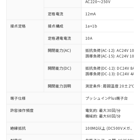
AC220～250V
定格電流
12mA
※1 対応状況
接点定格
接点構成
1a+1b
対応済み：EU RoHS指令（10物質）の
定格通電電流
10A
非含有に対応した製品が提供可能な商品で
開閉能力(AC)
抵抗負荷(AC-12): AC24V 10A/A
す。
誘導負荷(AC-15): AC24V 10A/AC
対応予定：EU RoHS指令（10物質）の非含
ご利用条件
有に対応した製品に切り替える予定のある
開閉能力(DC)
抵抗負荷(DC-12): DC24V 8A/DC
商品です。
誘導負荷(DC-13): DC24V 4A/DC
対応予定なし：EU RoHS指令（10物質）の
以下の条件をお読みいただき、同意のうえ
非含有に非対応の商品で、対応品を出す予
開閉能力説明
測定条件: 周囲温度 20±2℃、
ご利用ください。
定はありません。
調査・確認中：EU RoHS指令（10物質）の
端子仕様
プッシュインPlus端子台
本サービスは、当社制御機器事業取扱
※1 中国RoHS○×表
非含有の対応状況を調査中または確認中の
商品の当社在庫状況および標準価格
商品です。
許容操作頻度
電気的: 最大30回/分
(税抜)を提供させていただくもので
「○」：最大均質材料含有率が中国RoHSの
機械的: 最大60回/分
非該当品：ライセンス料など無形物で、有
す。
基準値以下であることを示します。
害物質有無と関係のない商品です。
当社制御機器事業取扱商品の中には、
絶縁抵抗
100MΩ以上 (DC500Vメガ、
「×」：最大均質材料含有率が中国RoHSの
仕入先様の事情により、非含有部品として
本サービスの対象外となる商品もある
基準値を超えていることを示します。
いたものが、含有品と判明した場合などや
当社は、これら貴社製品のうち、外国
ことをご了承ください。