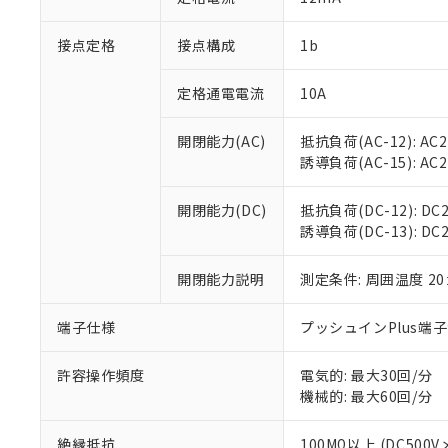
「×」：最大均質
本サービスは
当社は、これ
*EU RoHS指令（10物
「－」：未確認で
鉛(Pb) 1000ppm以下、
接点定格
接点構成
1b
くものです。
う）を輸出ま
記
説明
六価クロム(Cr(Ⅵ)) 1
当社制御機器
などの必要な
フタル酸ビス(2-エチルヘ
号
*中国RoHS10物質の基準値 
ル（DBP） 1000ppm
在庫状況およ
当社は規制貨
定格通電電流
10A
Pb(鉛) :1000ppm、 Hg
但し、RoHS指令で産
のであり、閲
ます。
Cr(Ⅵ)(六価クロム) : 
フタル酸エステル類の４
○
一定数以
DBP(フタル酸ジブチル) :
い。
当社は貴社製
開閉能力(AC)
抵抗負荷(AC-12): AC24
DEHP(フタル酸ビス(2-エ
正式な納期状
置等に一切使
誘導負荷(AC-15): AC24V
当社販売員に
※2 対応予定月
△
一定数に
当社は、貴社
オムロン制御
また当社は、
※2 環境保護使
開閉能力(DC)
抵抗負荷(DC-12): DC24
在庫状況およ
部品在庫の切り替
たしません。
－
在庫なし
誘導負荷(DC-13): DC24
す。
「ｅ」：有害物質
機器販売
マイパーツ機
「10」：通常の
ている必要が
開閉能力説明
測定条件: 周囲温度 2
味します。
空
受注生産
お客様が当ウ
※3 非含有証明
「－」：未確認で
白
が、当社の製
端子仕様
プッシュインPlus端
さい。
下記の非含有証明
※当社の共同
許容操作頻度
電気的: 最大30回/分
いる法人を指
EU RoHS指令（
機械的: 最大60回/分
51物質の非含有証
※本証明書は発行
絶縁抵抗
100MΩ以上 (DC5