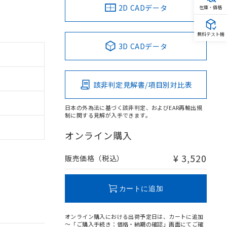
2D CADデータ
在庫・価格
無料テスト機
3D CADデータ
該非判定見解書/項目別対比表
日本の外為法に基づく該非判定、およびEAR再輸出規
制に関する見解が入手できます。
オンライン購入
¥ 3,520
販売価格（税込）
カートに追加
オンライン購入における出荷予定日は、カートに追加
～「ご購入手続き：価格・納期の確認」画面にてご確