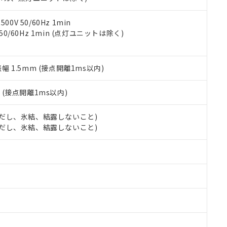
令のフタル酸エステル類４物質の対応では、対応完了までの期間は出
備考欄に対応日を記載しておりました。
品への在庫切替を完了していることから、特段のことがない限り、20
0V 50/60Hz 1min
す。
 50/60Hz 1min (点灯ユニットは除く)
振幅 1.5mm (接点開離1ms以内)
2
(接点開離1ms以内)
 (ただし、氷結、結露しないこと)
 (ただし、氷結、結露しないこと)