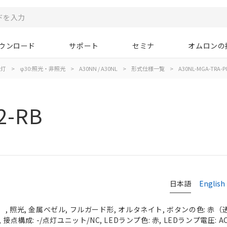
ウンロード
サポート
セミナ
オムロンの
示灯
>
φ30:照光・非照光
>
A30NN / A30NL
>
形式仕様一覧
>
A30NL-MGA-TRA-P
2-RB
日本語
English
 照光, 金属ベゼル, フルガード形, オルタネイト, ボタンの色: 赤（透明）
接点構成: -/点灯ユニット/NC, LEDランプ色: 赤, LEDランプ電圧: AC