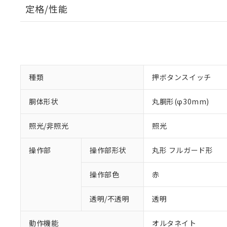
定格/性能
種類
押ボタンスイッチ
胴体形状
丸胴形(φ30mm)
照光/非照光
照光
操作部
操作部形状
丸形 フルガード形
操作部色
赤
透明/不透明
透明
動作機能
オルタネイト