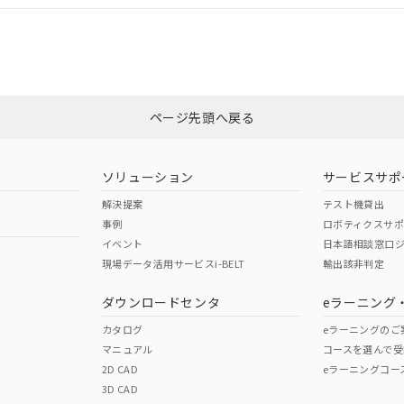
合状況については、「カスタマーサポートセンタ お客様相談室」または貴社
みください。
非含有証明書
※3
ページ先頭へ戻る
ダウンロードはこちら
ソリューション
サービスサポ
解決提案
テスト機貸出
事例
ロボティクスサ
イベント
日本語相談窓口
現場データ活用サービスi-BELT
輸出該非判定
I)
PBBs
PBDEs
DBP
ダウンロードセンタ
eラーニング
カタログ
eラーニングのご
マニュアル
コースを選んで受
O
O
O
2D CAD
eラーニングコー
3D CAD