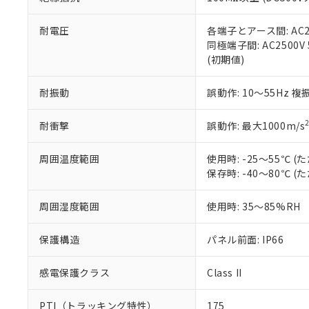
また、RoHS指
混在することから
既に当社にて対応
耐電圧
各端子とアース間: AC250
り割愛しておりま
同極端子間: AC2500V
(初期値)
耐振動
誤動作: 10～55Hz 複
耐衝撃
誤動作: 最大1000m/s
周囲温度範囲
使用時: -25～55℃
保存時: -40～80℃
周囲湿度範囲
使用時: 35～85%RH
保護構造
パネル前面: IP66
感電保護クラス
Class II
PTI（トラッキング特性）
175