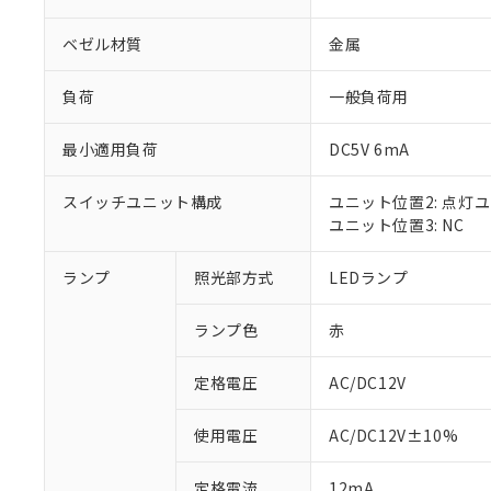
ベゼル材質
金属
負荷
一般負荷用
最小適用負荷
DC5V 6mA
スイッチユニット構成
ユニット位置2: 点灯
ユニット位置3: NC
ランプ
照光部方式
LEDランプ
※1 対応状況
ランプ色
赤
対応済み：EU
対応予定：EU R
対応予定なし：EU
定格電圧
AC/DC12V
調査・確認中：EU
ご利用条件
非該当品：ライセ
使用電圧
AC/DC12V±10%
※1 中国RoHS
仕入先様の事情に
があります。
以下の条件をお読
定格電流
12mA
「○」：最大均質