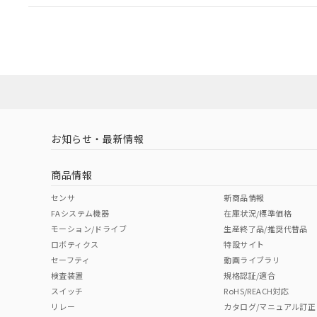
EU RoHS
注意事項・凡例
A30NL-MGA-TRA-P002-RBについての規格認証/適
業員または販売店にお問い合わせください。
ダウンロードデータをご利用いただく前に、以下を必ずお読
対応状況
対応予定月
※1
※2
ソフトウェアの使用条件
対応済み
お知らせ・最新情報
中国 RoHS
注意事項・凡例
商品情報
中国 RoHS表
※1 ※2
センサ
新商品情報
FAシステム機器
在庫状況/標準価格
Pb
Hg
Cd
Cr(V
モーション/ドライブ
生産終了品/推奨代替品
ロボティクス
特設サイト
セーフティ
動画ライブラリ
検査装置
規格認証/適合
X
O
O
O
スイッチ
RoHS/REACH対応
リレー
カタログ/マニュアル訂正