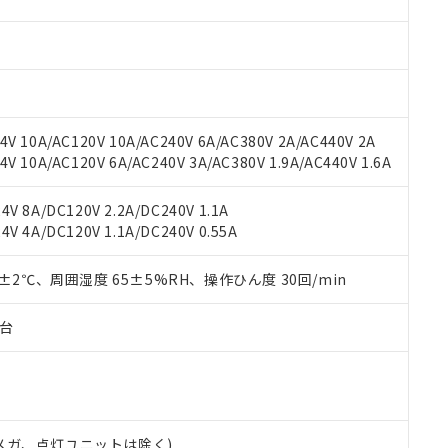
材料含有率が中国RoHSの基準値を超えていることを示します。
、当社制御機器事業取扱商品の当社在庫状況および標準価格(税抜)
ら貴社製品のうち、外国為替および外国貿易法に定める商品（以下｢
質）：
す。当社販売部門へお問い合わせください。
 水銀(Hg) 1000ppm以下、 カドミウム(Cd) 100ppm以下、
たは国外への提供する場合は、日本国政府の輸出許可(または役務取
000ppm以下、ポリ臭化ビフェニル類(PBB) 1000ppm以下、ポリ臭化ジフェニルエーテル類(P
事業取扱商品の中には、本サービスの対象外となる商品もあること
手続きをとります。
キシル) (DEHP)(別名：DOP) 1000ppm以下、フタル酸ブチルベンジル（BBP） 100
(GB/T26572)：
以下、フタル酸ジイソブチル (DIBP) 1000ppm以下
び標準価格照会結果は、記載している更新日時点での社内データに
物を破棄する場合は、完全に破砕するなど、違法に輸出されないよ
(水銀) : 1000ppm、 Cd(カドミウム) : 100ppm、
業用監視および制御機器に対する適用除外項目は除く。
覧された時点での実際の在庫および標準価格とは異なる場合がある
1000ppm、 PBBs(ポリ臭化ビフェニル類) : 1000ppm、 PBDEs(ポリ臭化ジフェニルエーテル類
物質については閾値を超える意図的な使用がないことを確認しています。
上の在庫あり
 1000ppm、 DIBP(フタル酸ジイソブチル) : 1000ppm、 BBP(フタル酸ブチルベンジル) :
品を、核兵器、ミサイル、化学兵器、生物兵器またはその他武器並
V 10A/AC120V 10A/AC240V 6A/AC380V 2A/AC440V 2A
チルヘキシル)) : 1000ppm
況および標準価格はお客様のお取引先、またはお客様担当のオムロ
用いたしません。
 10A/AC120V 6A/AC240V 3A/AC380V 1.9A/AC440V 1.6A
ご相談ください。
は満たないが在庫あり
製品を第三者に販売する場合は、上記1、2および3の内容を当該第
機器販売店や当社販売拠点は「
販売ネットワーク
」をご確認くだ
販売先および販売に係わる関係者が違法に輸出するおそれがある場
用期限
V 8A/DC120V 2.2A/DC240V 1.1A
び標準価格結果を当社の事前の承諾なく第三者に漏洩または開示し
え状況などにより、予定月が前後することがあります。
(最新の在庫状況については、お客様のお取引先、またはお客様担当
V 4A/DC120V 1.1A/DC240V 0.55A
（10物質）のすべてが基準値以下であることを示します。
店・当社販売員にご確認ください)
能（部品リスト作成サービス）をご利用いただくには、I-Webメン
使用状況下において有害物質が外部に漏えいし、環境に深刻な影響を
あります。
0±2℃、周囲湿度 65±5%RH、操作ひん度 30回/min
機種、また在庫状況の情報を公開していない機種
ェブサイト上で当社にご登録された部品リストについて、当社およ
書ダウンロード
す。当社販売部門へお問い合わせください。
品・サービスに関するお客様との取引・商談に必要な範囲で利用す
合意する
キャンセル
子台
書をダウンロードすることができます。
利用者とは、
"個人情報の共同利用に関して"
の「1.共同利用者の
します。
10物質）の非含有証明書
明書（当社基準）
日時点で非含有を証明するもので、過去に遡って非含有を証明するも
00Vメガ、点灯ユニットは除く)