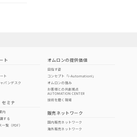
担当オムロン営
お問い合わせ
ート
オムロンの提供価値
目指す姿
ポート
コンセプト「i-Automation!」
ジャパンデスク
オムロンの強み
お客様との共創拠点
AUTOMATION CENTER
DIBP
BBP
DEHP
環境保護
技術を磨く現場
・セミナ
使用期限
案内
販売ネットワーク
講する
O
O
O
10
国内販売ネットワーク
ス一覧（PDF）
海外販売ネットワーク