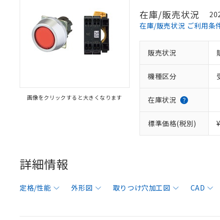
在庫/販売状況
20
在庫/販売状況 ご利用条
販売状況
機種区分
画像をクリックすると大きくなります
在庫状況
標準価格(税別)
詳細情報
定格/性能
外形図
取りつけ穴加工図
CAD