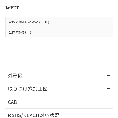
※3 非含有証明書ダウンロード
登録された部品リストについて、当社
動作特性
および当社の共同利用者が、当社の製
下記の非含有証明書をダウンロードするこ
品・サービスに関するお客様との取
とができます。
合意する
キャンセル
引・商談に必要な範囲で利用すること
全体の動きに必要な力(TTF)
をご了承ください。
EU RoHS指令（10物質）の非含有証明書
※当社の共同利用者とは、
"個人情報
全体の動き(TT)
51物質の非含有証明書（当社基準）
の共同利用に関して"
の「1.共同利
※本証明書は発行日時点で非含有を証明す
用者の範囲」に記載されている法人を
るもので、過去に遡って非含有を証明する
指します。
ものではありません。
また、RoHS指令のフタル酸エステル類４
物質の対応では、対応完了までの期間は出
荷製品に未対応品が混在することから備考
欄に対応日を記載しておりました。
外形図
既に当社にて対応品への在庫切替を完了
していることから、特段のことがない限
情報更新：2026/05/21
取りつけ穴加工図
り、2022年1月12日より割愛しておりま
す。
情報更新：2026/05/21
CAD
ログイン/会員登録いただくと、CADデータをダウンロー
RoHS/REACH対応状況
ドすることができます。