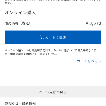
ます。
"対応済み"や非含有の記載がされた商品であっても、流通
在庫等で未対応品が混在する可能性があります。
オンライン購入
非含有品が必要な際は、弊社営業部門もしくは販売店へお
問い合わせください。
¥ 3,570
販売価格（税込）
この製品のRoHS/REACH対応状況ページへ
カートに追加
オンライン購入における出荷予定日は、カートに追加～「ご購入手続き：価
格・納期の確認」画面にてご確認ください。
カートをみる
ページ先頭へ戻る
お知らせ・最新情報