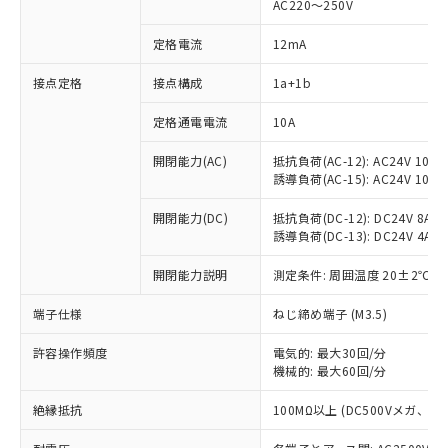
AC220～250V
定格電流
12mA
※1 対応状況
接点定格
接点構成
1a+1b
対応済み：EU RoHS指令（10物質）の
定格通電電流
10A
非含有に対応した製品が提供可能な商品で
開閉能力(AC)
抵抗負荷(AC-12): AC24V 10A/A
す。
誘導負荷(AC-15): AC24V 10A/AC
対応予定：EU RoHS指令（10物質）の非含
ご利用条件
有に対応した製品に切り替える予定のある
開閉能力(DC)
抵抗負荷(DC-12): DC24V 8A/DC
商品です。
誘導負荷(DC-13): DC24V 4A/DC
対応予定なし：EU RoHS指令（10物質）の
以下の条件をお読みいただき、同意のうえ
非含有に非対応の商品で、対応品を出す予
開閉能力説明
測定条件: 周囲温度 20±2℃、
ご利用ください。
定はありません。
調査・確認中：EU RoHS指令（10物質）の
端子仕様
ねじ締め端子 (M3.5)
本サービスは、当社制御機器事業取扱
※1 中国RoHS○×表
非含有の対応状況を調査中または確認中の
商品の当社在庫状況および標準価格
商品です。
許容操作頻度
電気的: 最大30回/分
(税抜)を提供させていただくもので
「○」：最大均質材料含有率が中国RoHSの
機械的: 最大60回/分
非該当品：ライセンス料など無形物で、有
す。
基準値以下であることを示します。
害物質有無と関係のない商品です。
当社制御機器事業取扱商品の中には、
絶縁抵抗
100MΩ以上 (DC500Vメガ、
「×」：最大均質材料含有率が中国RoHSの
仕入先様の事情により、非含有部品として
本サービスの対象外となる商品もある
基準値を超えていることを示します。
いたものが、含有品と判明した場合などや
当社は、これら貴社製品のうち、外国
ことをご了承ください。