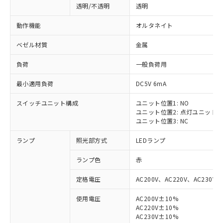
透明/不透明
透明
動作機能
オルタネイト
ベゼル材質
金属
負荷
一般負荷用
最小適用負荷
DC5V 6mA
スイッチユニット構成
ユニット位置1: NO
ユニット位置2: 点灯ユニット
ユニット位置3: NC
ランプ
照光部方式
LEDランプ
ランプ色
赤
定格電圧
AC200V、AC220V、AC230V、
使用電圧
AC200V±10%
AC220V±10%
AC230V±10%