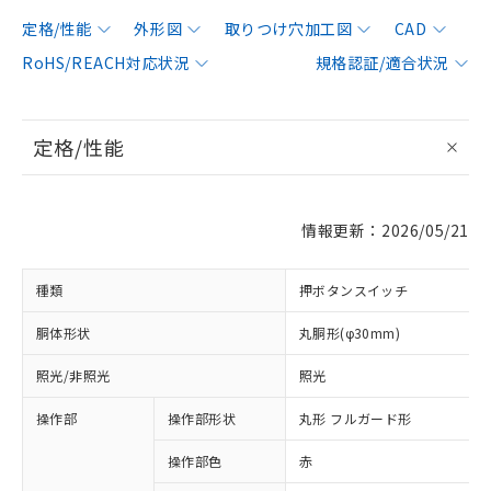
定格/性能
外形図
取りつけ穴加工図
CAD
RoHS/REACH対応状況
規格認証/適合状況
定格/性能
情報更新：2026/05/21
種類
押ボタンスイッチ
胴体形状
丸胴形(φ30mm)
照光/非照光
照光
操作部
操作部形状
丸形 フルガード形
操作部色
赤