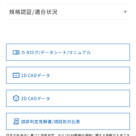
情報更新：2026/7/29
規格認証/適合状況
ログイン/会員登録
EU RoHS
注意事項・凡例
A30NL-MGA-TRA-G102-REについての規格認証/適合状況に
ついては、「カスタマーサポートセンタ お客様相談室」また
は貴社担当オムロン営業員または販売店にお問い合わせくだ
対応状況
対応予定月
※1
※2
さい。
ダウンロードデータをご利用いただく前に、以下を必ずお読
みください。
カタログ/データシート/マニュアル
対応済み
ソフトウェアの使用条件
お問い合わせ
中国 RoHS
注意事項・凡例
2D CADデータ
中国 RoHS表
※1 ※2
3D CADデータ
Pb
Hg
Cd
Cr(VI)
該非判定見解書/項目別対比表
O
O
O
O
日本の外為法に基づく該非判定、およびEAR再輸出規制に関する見解が入手でき