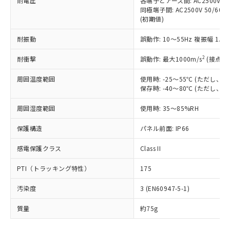
耐電圧
各端子とアース間: AC2500V 50/
「－」：未確認です。当社販売部門へお問
むを得ず変更することがあります。
為替および外国貿易法に定める商品
在庫状況および標準価格照会結果は、
同極端子間: AC2500V 50/60
い合わせください。
（以下｢規制貨物等」という）を輸出
(初期値)
記載している更新日時点での社内デー
*EU RoHS指令（10物質）：
または国外への提供する場合は、日本
記
タに基づき作成されるものであり、閲
説明
鉛(Pb) 1000ppm以下、 水銀(Hg) 1000ppm以下、 カド
*中国RoHS10物質の基準値 (GB/T26572)：
国政府の輸出許可(または役務取引許
耐振動
誤動作: 10～55Hz 複振幅 1.
号
覧された時点での実際の在庫および標
ミウム(Cd) 100ppm以下、
Pb(鉛) :1000ppm、 Hg(水銀) : 1000ppm、 Cd(カドミウ
可)を取得するなどの必要な手続きを
六価クロム(Cr(Ⅵ)) 1000ppm以下、ポリ臭化ビフェニル
ム) : 100ppm、
準価格とは異なる場合があることをご
類(PBB) 1000ppm以下、ポリ臭化ジフェニルエーテル類
2
Cr(Ⅵ)(六価クロム) : 1000ppm、 PBBs(ポリ臭化ビフェ
耐衝撃
誤動作: 最大1000m/s
(接点開
とります。
了承ください。
(PBDE) 1000ppm以下、フタル酸ビス(2-エチルヘキシ
○
一定数以上の在庫あり
ニル類) : 1000ppm、 PBDEs(ポリ臭化ジフェニルエーテ
当社は規制貨物を破棄する場合は、完
ル) (DEHP)(別名：DOP) 1000ppm以下、フタル酸ブチ
正式な納期状況および標準価格はお客
ル類) : 1000ppm、
周囲温度範囲
使用時: -25～55℃ (ただし
ルベンジル（BBP） 1000ppm以下、フタル酸ジブチル
全に破砕するなど、違法に輸出されな
DBP(フタル酸ジブチル) : 1000ppm、 DIBP(フタル酸ジ
様のお取引先、またはお客様担当のオ
（DBP） 1000ppm以下、フタル酸ジイソブチル
保存時: -40～80℃ (ただし
イソブチル) : 1000ppm、 BBP(フタル酸ブチルベンジ
△
一定数には満たないが在庫あり
いよう必要な手段を講じます。
ムロン制御機器販売店・当社販売員に
(DIBP) 1000ppm以下
ル) : 1000ppm、
当社は貴社製品を、核兵器、ミサイ
但し、RoHS指令で産業用監視および制御機器に対する
DEHP(フタル酸ビス(2-エチルヘキシル)) : 1000ppm
ご相談ください。
周囲湿度範囲
使用時: 35～85%RH
適用除外項目は除く。
ル、化学兵器、生物兵器またはその他
－
在庫なし(最新の在庫状況につ
オムロン制御機器販売店や当社販売拠
フタル酸エステル類の４物質については閾値を超える意
武器並びにこれらの製造装置等に一切
いては、お客様のお取引先、ま
図的な使用がないことを確認しています。
点は「
販売ネットワーク
」をご確認
保護構造
パネル前面: IP66
※2 環境保護使用期限
使用いたしません。
たはお客様担当のオムロン制御
ください。
当社は、貴社製品を第三者に販売する
機器販売店・当社販売員にご確
感電保護クラス
Class II
在庫状況および標準価格結果を当社の
※2 対応予定月
「ｅ」：有害物質（10物質）のすべてが基
場合は、上記1、2および3の内容を当
認ください)
事前の承諾なく第三者に漏洩または開
準値以下であることを示します。
該第三者に通知します。また当社は、
PTI（トラッキング特性）
175
示しないようお願いします。
部品在庫の切り替え状況などにより、予定
「10」：通常の使用状況下において有害物
販売先および販売に係わる関係者が違
マイパーツ機能（部品リスト作成サー
空
受注生産機種、また在庫状況の
月が前後することがあります。
質が外部に漏えいし、環境に深刻な影響を
汚染度
3 (EN60947-5-1)
法に輸出するおそれがある場合は、取
ビス）をご利用いただくには、I-Web
白
情報を公開していない機種
及ぼさない年数を意味します。
り引きをいたしません。
メンバーズにご登録されている必要が
質量
約75g
「－」：未確認です。当社販売部門へお問
あります。
い合わせください。
お客様が当ウェブサイト上で当社にご