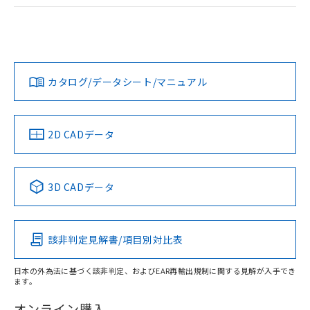
ログイン/会員登録
EU RoHS
注意事項・凡例
A30NL-MGA-TRA-G102-RCについての規格認証/適合状況に
ついては、「カスタマーサポートセンタ お客様相談室」また
は貴社担当オムロン営業員または販売店にお問い合わせくだ
対応状況
対応予定月
※1
※2
さい。
ダウンロードデータをご利用いただく前に、以下を必ずお読
みください。
カタログ/データシート/マニュアル
対応済み
ソフトウェアの使用条件
お問い合わせ
中国 RoHS
注意事項・凡例
2D CADデータ
中国 RoHS表
※1 ※2
3D CADデータ
Pb
Hg
Cd
Cr(VI)
該非判定見解書/項目別対比表
X
O
O
O
日本の外為法に基づく該非判定、およびEAR再輸出規制に関する見解が入手でき
ます。
"対応済み"や非含有の記載がされた商品であっても、流通
在庫等で未対応品が混在する可能性があります。
オンライン購入