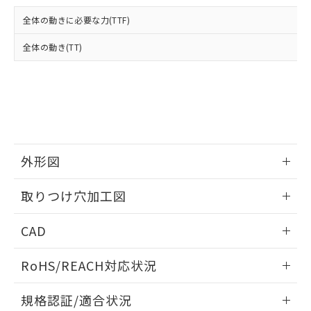
および当社の共同利用者が、当社の製
下記の非含有証明書をダウンロードするこ
品・サービスに関するお客様との取
全体の動きに必要な力(TTF)
とができます。
合意する
キャンセル
引・商談に必要な範囲で利用すること
をご了承ください。
全体の動き(TT)
EU RoHS指令（10物質）の非含有証明書
※当社の共同利用者とは、
"個人情報
51物質の非含有証明書（当社基準）
の共同利用に関して"
の「1.共同利
※本証明書は発行日時点で非含有を証明す
用者の範囲」に記載されている法人を
るもので、過去に遡って非含有を証明する
指します。
ものではありません。
また、RoHS指令のフタル酸エステル類４
物質の対応では、対応完了までの期間は出
荷製品に未対応品が混在することから備考
外形図
欄に対応日を記載しておりました。
情報更新：2026/05/21
既に当社にて対応品への在庫切替を完了
取りつけ穴加工図
していることから、特段のことがない限
り、2022年1月12日より割愛しておりま
情報更新：2026/05/21
CAD
す。
ログイン/会員登録いただくと、CADデータをダウンロー
RoHS/REACH対応状況
ドすることができます。
情報更新：2026/7/29
規格認証/適合状況