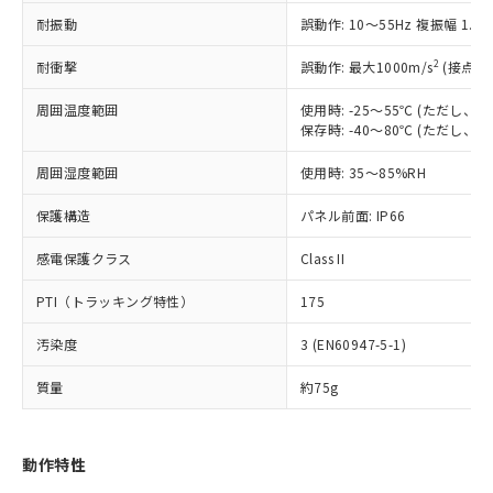
（以下｢規制貨物等」という）を輸出
記載している更新日時点での社内デー
耐振動
誤動作: 10～55Hz 複振幅 1.
*EU RoHS指令（10物質）：
または国外への提供する場合は、日本
記
タに基づき作成されるものであり、閲
説明
鉛(Pb) 1000ppm以下、 水銀(Hg) 1000ppm以下、 カド
*中国RoHS10物質の基準値 (GB/T26572)：
国政府の輸出許可(または役務取引許
号
覧された時点での実際の在庫および標
ミウム(Cd) 100ppm以下、
Pb(鉛) :1000ppm、 Hg(水銀) : 1000ppm、 Cd(カドミウ
2
耐衝撃
誤動作: 最大1000m/s
(接点開
可)を取得するなどの必要な手続きを
六価クロム(Cr(Ⅵ)) 1000ppm以下、ポリ臭化ビフェニル
ム) : 100ppm、
準価格とは異なる場合があることをご
類(PBB) 1000ppm以下、ポリ臭化ジフェニルエーテル類
Cr(Ⅵ)(六価クロム) : 1000ppm、 PBBs(ポリ臭化ビフェ
とります。
了承ください。
(PBDE) 1000ppm以下、フタル酸ビス(2-エチルヘキシ
周囲温度範囲
使用時: -25～55℃ (ただし
○
一定数以上の在庫あり
ニル類) : 1000ppm、 PBDEs(ポリ臭化ジフェニルエーテ
当社は規制貨物を破棄する場合は、完
ル) (DEHP)(別名：DOP) 1000ppm以下、フタル酸ブチ
正式な納期状況および標準価格はお客
ル類) : 1000ppm、
保存時: -40～80℃ (ただし
ルベンジル（BBP） 1000ppm以下、フタル酸ジブチル
全に破砕するなど、違法に輸出されな
DBP(フタル酸ジブチル) : 1000ppm、 DIBP(フタル酸ジ
様のお取引先、またはお客様担当のオ
（DBP） 1000ppm以下、フタル酸ジイソブチル
イソブチル) : 1000ppm、 BBP(フタル酸ブチルベンジ
△
一定数には満たないが在庫あり
いよう必要な手段を講じます。
周囲湿度範囲
使用時: 35～85%RH
ムロン制御機器販売店・当社販売員に
(DIBP) 1000ppm以下
ル) : 1000ppm、
当社は貴社製品を、核兵器、ミサイ
但し、RoHS指令で産業用監視および制御機器に対する
DEHP(フタル酸ビス(2-エチルヘキシル)) : 1000ppm
ご相談ください。
適用除外項目は除く。
ル、化学兵器、生物兵器またはその他
保護構造
パネル前面: IP66
－
在庫なし(最新の在庫状況につ
オムロン制御機器販売店や当社販売拠
フタル酸エステル類の４物質については閾値を超える意
武器並びにこれらの製造装置等に一切
いては、お客様のお取引先、ま
図的な使用がないことを確認しています。
点は「
販売ネットワーク
」をご確認
※2 環境保護使用期限
感電保護クラス
Class II
使用いたしません。
たはお客様担当のオムロン制御
ください。
当社は、貴社製品を第三者に販売する
機器販売店・当社販売員にご確
在庫状況および標準価格結果を当社の
PTI（トラッキング特性）
175
※2 対応予定月
「ｅ」：有害物質（10物質）のすべてが基
場合は、上記1、2および3の内容を当
認ください)
事前の承諾なく第三者に漏洩または開
準値以下であることを示します。
該第三者に通知します。また当社は、
示しないようお願いします。
汚染度
3 (EN60947-5-1)
部品在庫の切り替え状況などにより、予定
「10」：通常の使用状況下において有害物
販売先および販売に係わる関係者が違
マイパーツ機能（部品リスト作成サー
空
受注生産機種、また在庫状況の
月が前後することがあります。
質が外部に漏えいし、環境に深刻な影響を
法に輸出するおそれがある場合は、取
ビス）をご利用いただくには、I-Web
白
情報を公開していない機種
質量
約75g
及ぼさない年数を意味します。
り引きをいたしません。
メンバーズにご登録されている必要が
「－」：未確認です。当社販売部門へお問
あります。
い合わせください。
お客様が当ウェブサイト上で当社にご
動作特性
※3 非含有証明書ダウンロード
登録された部品リストについて、当社