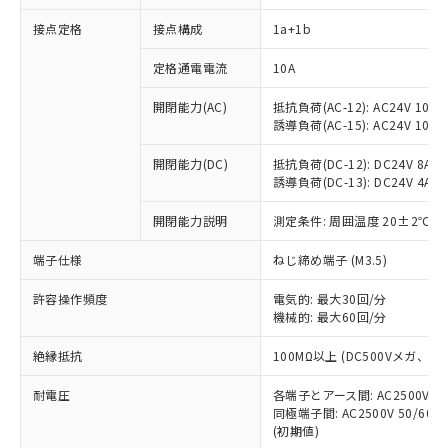
接点定格
接点構成
1a+1b
※1 対応状況
定格通電電流
10A
対応済み：EU RoHS指令（10物質）の
開閉能力(AC)
抵抗負荷(AC-12): AC24V 10A/A
非含有に対応した製品が提供可能な商品で
誘導負荷(AC-15): AC24V 10A/AC
す。
対応予定：EU RoHS指令（10物質）の非含
開閉能力(DC)
抵抗負荷(DC-12): DC24V 8A/DC
ご利用条件
有に対応した製品に切り替える予定のある
誘導負荷(DC-13): DC24V 4A/DC
商品です。
対応予定なし：EU RoHS指令（10物質）の
開閉能力説明
測定条件: 周囲温度 20±2℃、
以下の条件をお読みいただき、同意のうえ
非含有に非対応の商品で、対応品を出す予
ご利用ください。
端子仕様
ねじ締め端子 (M3.5)
定はありません。
調査・確認中：EU RoHS指令（10物質）の
本サービスは、当社制御機器事業取扱
※1 中国RoHS○×表
許容操作頻度
電気的: 最大30回/分
非含有の対応状況を調査中または確認中の
商品の当社在庫状況および標準価格
機械的: 最大60回/分
商品です。
(税抜)を提供させていただくもので
「○」：最大均質材料含有率が中国RoHSの
非該当品：ライセンス料など無形物で、有
す。
絶縁抵抗
100MΩ以上 (DC500Vメガ、
基準値以下であることを示します。
害物質有無と関係のない商品です。
当社制御機器事業取扱商品の中には、
「×」：最大均質材料含有率が中国RoHSの
仕入先様の事情により、非含有部品として
耐電圧
各端子とアース間: AC2500V 50/
本サービスの対象外となる商品もある
基準値を超えていることを示します。
いたものが、含有品と判明した場合などや
当社は、これら貴社製品のうち、外国
同極端子間: AC2500V 50/60
ことをご了承ください。
「－」：未確認です。当社販売部門へお問
むを得ず変更することがあります。
(初期値)
為替および外国貿易法に定める商品
在庫状況および標準価格照会結果は、
い合わせください。