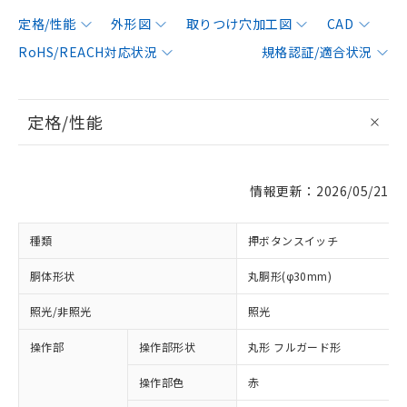
定格/性能
外形図
取りつけ穴加工図
CAD
RoHS/REACH対応状況
規格認証/適合状況
定格/性能
情報更新：2026/05/21
種類
押ボタンスイッチ
胴体形状
丸胴形(φ30mm)
照光/非照光
照光
操作部
操作部形状
丸形 フルガード形
操作部色
赤