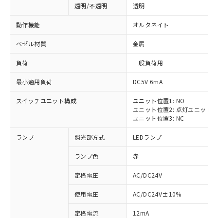
透明/不透明
透明
動作機能
オルタネイト
ベゼル材質
金属
負荷
一般負荷用
最小適用負荷
DC5V 6mA
スイッチユニット構成
ユニット位置1: NO
ユニット位置2: 点灯ユニット
ユニット位置3: NC
ランプ
照光部方式
LEDランプ
ランプ色
赤
定格電圧
AC/DC24V
使用電圧
AC/DC24V±10%
定格電流
12mA