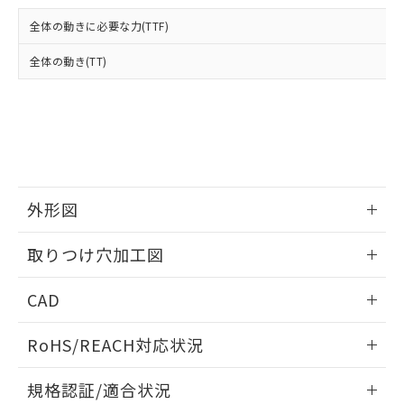
および当社の共同利用者が、当社の製
下記の非含有証明書をダウンロードするこ
品・サービスに関するお客様との取
全体の動きに必要な力(TTF)
とができます。
合意する
キャンセル
引・商談に必要な範囲で利用すること
をご了承ください。
全体の動き(TT)
EU RoHS指令（10物質）の非含有証明書
※当社の共同利用者とは、
"個人情報
51物質の非含有証明書（当社基準）
の共同利用に関して"
の「1.共同利
※本証明書は発行日時点で非含有を証明す
用者の範囲」に記載されている法人を
るもので、過去に遡って非含有を証明する
指します。
ものではありません。
また、RoHS指令のフタル酸エステル類４
物質の対応では、対応完了までの期間は出
荷製品に未対応品が混在することから備考
外形図
欄に対応日を記載しておりました。
情報更新：2026/05/21
既に当社にて対応品への在庫切替を完了
取りつけ穴加工図
していることから、特段のことがない限
り、2022年1月12日より割愛しておりま
情報更新：2026/05/21
CAD
す。
ログイン/会員登録いただくと、CADデータをダウンロー
RoHS/REACH対応状況
ドすることができます。
情報更新：2026/7/29
規格認証/適合状況