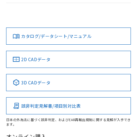
ログイン/会員登録
EU RoHS
注意事項・凡例
A30NL-MGA-TRA-G102-RBについての規格認証/適合状況に
ついては、「カスタマーサポートセンタ お客様相談室」また
は貴社担当オムロン営業員または販売店にお問い合わせくだ
対応状況
対応予定月
※1
※2
さい。
ダウンロードデータをご利用いただく前に、以下を必ずお読
みください。
カタログ/データシート/マニュアル
対応済み
ソフトウェアの使用条件
お問い合わせ
中国 RoHS
注意事項・凡例
2D CADデータ
中国 RoHS表
※1 ※2
3D CADデータ
Pb
Hg
Cd
Cr(VI)
該非判定見解書/項目別対比表
X
O
O
O
日本の外為法に基づく該非判定、およびEAR再輸出規制に関する見解が入手でき
ます。
"対応済み"や非含有の記載がされた商品であっても、流通
在庫等で未対応品が混在する可能性があります。
オンライン購入