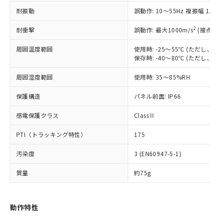
（以下｢規制貨物等」という）を輸出
記載している更新日時点での社内デー
耐振動
誤動作: 10～55Hz 複振幅 1.
*EU RoHS指令（10物質）：
または国外への提供する場合は、日本
記
タに基づき作成されるものであり、閲
説明
鉛(Pb) 1000ppm以下、 水銀(Hg) 1000ppm以下、 カド
*中国RoHS10物質の基準値 (GB/T26572)：
国政府の輸出許可(または役務取引許
号
覧された時点での実際の在庫および標
ミウム(Cd) 100ppm以下、
Pb(鉛) :1000ppm、 Hg(水銀) : 1000ppm、 Cd(カドミウ
2
耐衝撃
誤動作: 最大1000m/s
(接点開
可)を取得するなどの必要な手続きを
六価クロム(Cr(Ⅵ)) 1000ppm以下、ポリ臭化ビフェニル
ム) : 100ppm、
準価格とは異なる場合があることをご
類(PBB) 1000ppm以下、ポリ臭化ジフェニルエーテル類
Cr(Ⅵ)(六価クロム) : 1000ppm、 PBBs(ポリ臭化ビフェ
とります。
了承ください。
(PBDE) 1000ppm以下、フタル酸ビス(2-エチルヘキシ
周囲温度範囲
使用時: -25～55℃ (ただし
○
一定数以上の在庫あり
ニル類) : 1000ppm、 PBDEs(ポリ臭化ジフェニルエーテ
当社は規制貨物を破棄する場合は、完
ル) (DEHP)(別名：DOP) 1000ppm以下、フタル酸ブチ
正式な納期状況および標準価格はお客
ル類) : 1000ppm、
保存時: -40～80℃ (ただし
ルベンジル（BBP） 1000ppm以下、フタル酸ジブチル
全に破砕するなど、違法に輸出されな
DBP(フタル酸ジブチル) : 1000ppm、 DIBP(フタル酸ジ
様のお取引先、またはお客様担当のオ
（DBP） 1000ppm以下、フタル酸ジイソブチル
イソブチル) : 1000ppm、 BBP(フタル酸ブチルベンジ
△
一定数には満たないが在庫あり
いよう必要な手段を講じます。
周囲湿度範囲
使用時: 35～85%RH
ムロン制御機器販売店・当社販売員に
(DIBP) 1000ppm以下
ル) : 1000ppm、
当社は貴社製品を、核兵器、ミサイ
但し、RoHS指令で産業用監視および制御機器に対する
DEHP(フタル酸ビス(2-エチルヘキシル)) : 1000ppm
ご相談ください。
適用除外項目は除く。
ル、化学兵器、生物兵器またはその他
保護構造
パネル前面: IP66
－
在庫なし(最新の在庫状況につ
オムロン制御機器販売店や当社販売拠
フタル酸エステル類の４物質については閾値を超える意
武器並びにこれらの製造装置等に一切
いては、お客様のお取引先、ま
図的な使用がないことを確認しています。
点は「
販売ネットワーク
」をご確認
※2 環境保護使用期限
感電保護クラス
Class II
使用いたしません。
たはお客様担当のオムロン制御
ください。
当社は、貴社製品を第三者に販売する
機器販売店・当社販売員にご確
在庫状況および標準価格結果を当社の
PTI（トラッキング特性）
175
※2 対応予定月
「ｅ」：有害物質（10物質）のすべてが基
場合は、上記1、2および3の内容を当
認ください)
事前の承諾なく第三者に漏洩または開
準値以下であることを示します。
該第三者に通知します。また当社は、
示しないようお願いします。
汚染度
3 (EN60947-5-1)
部品在庫の切り替え状況などにより、予定
「10」：通常の使用状況下において有害物
販売先および販売に係わる関係者が違
マイパーツ機能（部品リスト作成サー
空
受注生産機種、また在庫状況の
月が前後することがあります。
質が外部に漏えいし、環境に深刻な影響を
法に輸出するおそれがある場合は、取
ビス）をご利用いただくには、I-Web
白
情報を公開していない機種
質量
約75g
及ぼさない年数を意味します。
り引きをいたしません。
メンバーズにご登録されている必要が
「－」：未確認です。当社販売部門へお問
あります。
い合わせください。
お客様が当ウェブサイト上で当社にご
動作特性
※3 非含有証明書ダウンロード
登録された部品リストについて、当社