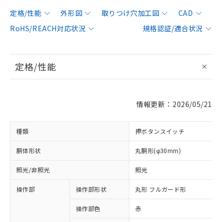
定格/性能
外形図
取りつけ穴加工図
CAD
RoHS/REACH対応状況
規格認証/適合状況
定格/性能
情報更新：2026/05/21
種類
押ボタンスイッチ
胴体形状
丸胴形(φ30mm)
照光/非照光
照光
操作部
操作部形状
丸形 フルガード形
操作部色
赤