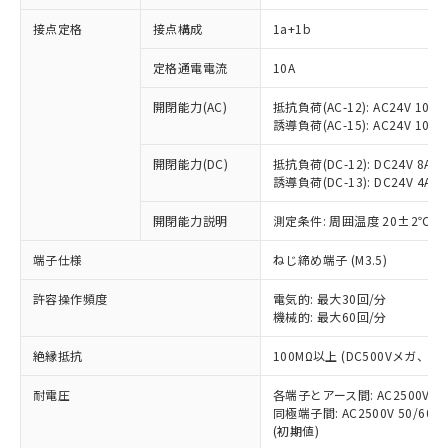
接点定格
接点構成
1a+1b
※1 対応状況
定格通電電流
10A
対応済み：EU RoHS指令（10物質）の
開閉能力(AC)
抵抗負荷(AC-12): AC24V 10A/A
非含有に対応した製品が提供可能な商品で
誘導負荷(AC-15): AC24V 10A/AC
す。
対応予定：EU RoHS指令（10物質）の非含
開閉能力(DC)
抵抗負荷(DC-12): DC24V 8A/DC
ご利用条件
有に対応した製品に切り替える予定のある
誘導負荷(DC-13): DC24V 4A/DC
商品です。
対応予定なし：EU RoHS指令（10物質）の
開閉能力説明
測定条件: 周囲温度 20±2℃、
以下の条件をお読みいただき、同意のうえ
非含有に非対応の商品で、対応品を出す予
ご利用ください。
端子仕様
ねじ締め端子 (M3.5)
定はありません。
調査・確認中：EU RoHS指令（10物質）の
本サービスは、当社制御機器事業取扱
※1 中国RoHS○×表
許容操作頻度
電気的: 最大30回/分
非含有の対応状況を調査中または確認中の
商品の当社在庫状況および標準価格
機械的: 最大60回/分
商品です。
(税抜)を提供させていただくもので
「○」：最大均質材料含有率が中国RoHSの
非該当品：ライセンス料など無形物で、有
す。
絶縁抵抗
100MΩ以上 (DC500Vメガ、
基準値以下であることを示します。
害物質有無と関係のない商品です。
当社制御機器事業取扱商品の中には、
「×」：最大均質材料含有率が中国RoHSの
仕入先様の事情により、非含有部品として
耐電圧
各端子とアース間: AC2500V 50/
本サービスの対象外となる商品もある
基準値を超えていることを示します。
いたものが、含有品と判明した場合などや
当社は、これら貴社製品のうち、外国
同極端子間: AC2500V 50/60
ことをご了承ください。
「－」：未確認です。当社販売部門へお問
むを得ず変更することがあります。
(初期値)
為替および外国貿易法に定める商品
在庫状況および標準価格照会結果は、
い合わせください。