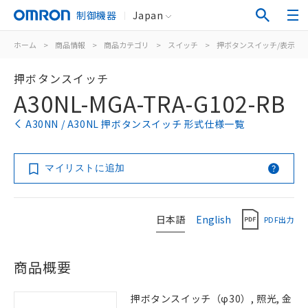
制御機器
Japan
ホーム
>
商品情報
>
商品カテゴリ
>
スイッチ
>
押ボタンスイッチ/表示灯
押ボタンスイッチ
A30NL-MGA-TRA-G102-RB
A30NN / A30NL 押ボタンスイッチ 形式仕様一覧
マイリストに追加
日本語
English
PDF出力
商品概要
押ボタンスイッチ（φ30）, 照光, 金