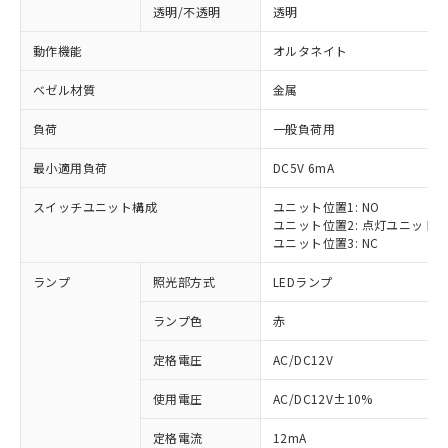
透明/不透明
透明
動作機能
オルタネイト
ベゼル材質
金属
負荷
一般負荷用
最小適用負荷
DC5V 6mA
スイッチユニット構成
ユニット位置1: NO
ユニット位置2: 点灯ユニット
ユニット位置3: NC
ランプ
照光部方式
LEDランプ
ランプ色
赤
定格電圧
AC/DC12V
使用電圧
AC/DC12V±10%
定格電流
12mA